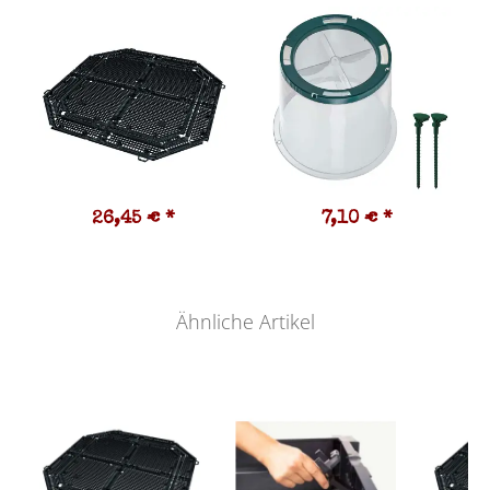
26,45 €
*
7,10 €
*
Ähnliche Artikel