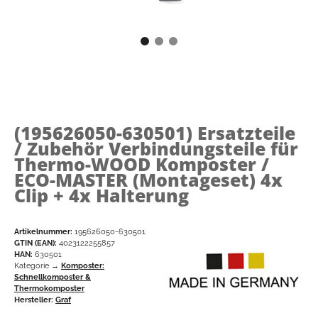
(195626050-630501)
Ersatzteile
/ Zubehör Verbindungsteile für
Thermo-WOOD Komposter /
ECO-MASTER (Montageset) 4x
Clip + 4x Halterung
Artikelnummer:
195626050-630501
GTIN (EAN):
4023122255857
HAN:
630501
Kategorie →
Komposter:
Schnellkomposter &
Thermokomposter
Hersteller:
Graf