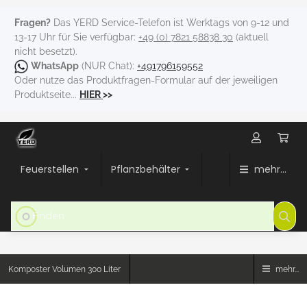
Fragen?
Das YERD Service-Telefon ist Werktags von 9-12 und
13-17 Uhr für Sie verfügbar:
+49 (0) 7821 58838 30
(aktuell
nicht besetzt).
WhatsApp
(NUR Chat):
+491796159552
Oder nutze das Produktfragen-Formular auf der jeweiligen
Produktseite...
HIER
>>
Feuerstellen
Pflanzbehälter
mehr...
Komposter Volumen 300 Liter
mehr...