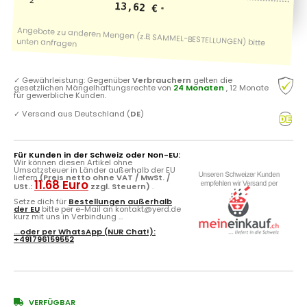
13,62 €
*
✓
Gewährleistung: Gegenüber
Verbrauchern
gelten die
gesetzlichen Mängelhaftungsrechte von
24 Monaten
, 12 Monate
für gewerbliche Kunden.
✓
Versand aus Deutschland (
DE
)
Für Kunden in der Schweiz oder Non-EU:
Wir können diesen Artikel ohne
Umsatzsteuer in Länder außerhalb der EU
liefern
(Preis netto ohne VAT / MwSt. /
11.68 Euro
USt.:
zzgl. Steuern)
.
Setze dich für
Bestellungen außerhalb
der EU
bitte per e-Mail an kontakt@yerd.de
kurz mit uns in Verbindung ...
...oder per
WhatsApp
(NUR Chat!):
+491796159552
VERFÜGBAR