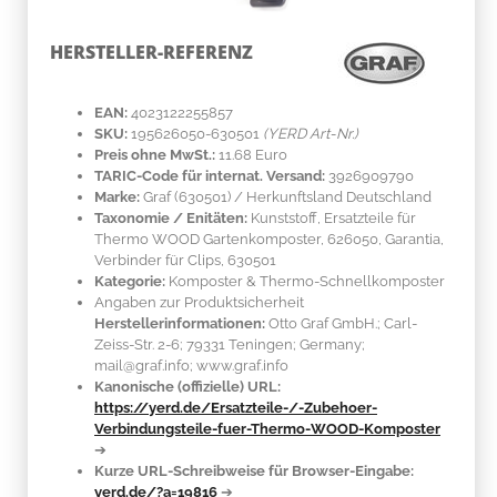
HERSTELLER-REFERENZ
EAN:
4023122255857
SKU:
195626050-630501
(YERD Art-Nr.)
Preis ohne MwSt.:
11.68 Euro
TARIC-Code für internat. Versand:
3926909790
Marke:
Graf
(630501)
/ Herkunftsland
Deutschland
Taxonomie / Enitäten:
Kunststoff
, Ersatzteile für
Thermo WOOD Gartenkomposter, 626050, Garantia,
Verbinder für Clips, 630501
Kategorie:
Komposter & Thermo-Schnellkomposter
Angaben zur Produktsicherheit
Herstellerinformationen:
Otto Graf GmbH.; Carl-
Zeiss-Str. 2-6; 79331 Teningen; Germany;
mail@graf.info; www.graf.info
Kanonische (offizielle) URL:
https://yerd.de/Ersatzteile-/-Zubehoer-
Verbindungsteile-fuer-Thermo-WOOD-Komposter
➔
Kurze URL-Schreibweise für Browser-Eingabe:
yerd.de/?a=19816
➔