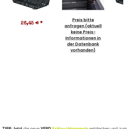
Preis bitte
26,45 €
*
2
anfragen (aktuell
keine Preis-
Informationen in
der Datenbank
vorhanden)
TIPP: Jetzt
die neue
YERD
Schlauchtrommeln
entdecken und zum