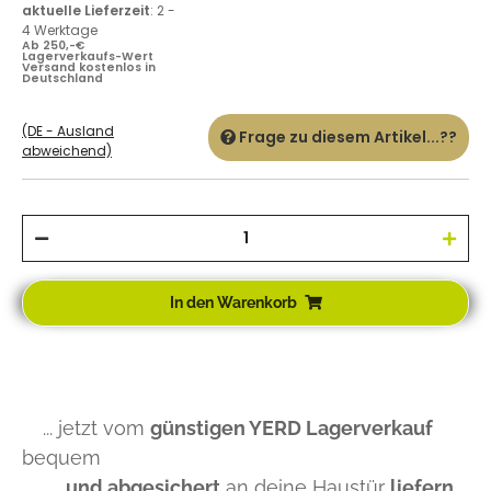
aktuelle Lieferzeit
:
2 -
4 Werktage
Ab 250,-€
Lagerverkaufs-Wert
Versand kostenlos in
Deutschland
(DE - Ausland
Frage zu diesem Artikel...??
abweichend)
In den Warenkorb
... jetzt vom
günstigen YERD Lagerverkauf
bequem
und abgesichert
an deine Haustür
liefern