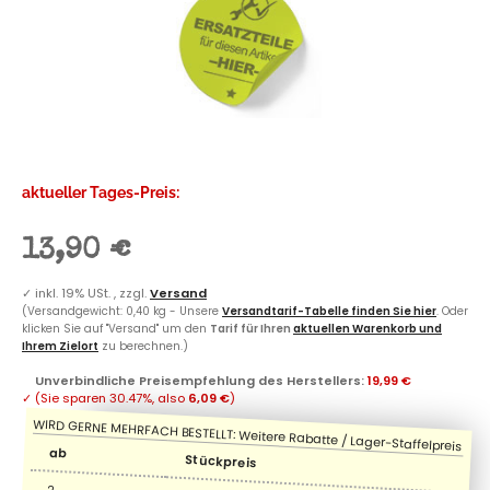
aktueller Tages-Preis:
13,90 €
✓
inkl. 19% USt. , zzgl.
Versand
(Versandgewicht: 0,40 kg - Unsere
Versandtarif-Tabelle finden Sie hier
. Oder
klicken Sie auf "Versand" um den
Tarif für Ihren
aktuellen Warenkorb und
Ihrem Zielort
zu berechnen.)
Unverbindliche Preisempfehlung des Herstellers
:
19,99 €
✓
(Sie sparen
30.47%
, also
6,09 €
)
ab
Stückpreis
2