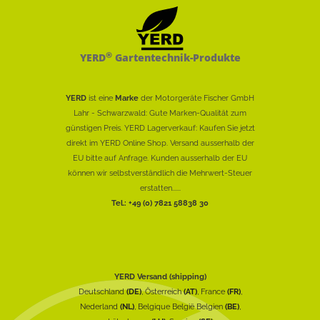
®
YERD
Gartentechnik-Produkte
YERD
ist eine
Marke
der Motorgeräte Fischer GmbH
Lahr - Schwarzwald: Gute Marken-Qualität zum
günstigen Preis. YERD Lagerverkauf: Kaufen Sie jetzt
direkt im YERD Online Shop. Versand ausserhalb der
EU bitte auf Anfrage. Kunden ausserhalb der EU
können wir selbstverständlich die Mehrwert-Steuer
erstatten......
Tel.: +49 (0) 7821 58838 30
YERD Versand (shipping)
Deutschland
(DE)
, Österreich
(AT)
, France
(FR)
,
Nederland
(NL)
, Belgique België Belgien
(BE)
,