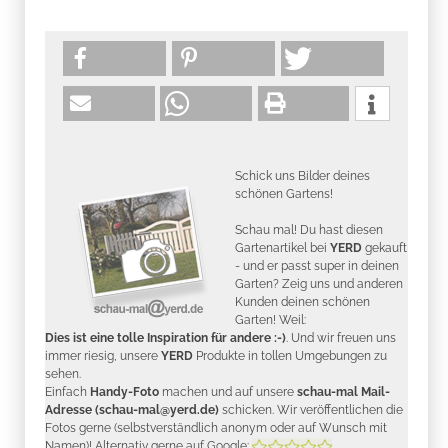
Schick uns Bilder deines
schönen Gartens!
Schau mal! Du hast diesen
Gartenartikel bei
YERD
gekauft
- und er passt super in deinen
Garten? Zeig uns und anderen
Kunden deinen schönen
Garten! Weil:
Dies ist eine tolle Inspiration für andere :-)
. Und wir freuen uns
immer riesig, unsere
YERD
Produkte in tollen Umgebungen zu
sehen.
Einfach
Handy-Foto
machen und auf unsere
schau-mal Mail-
Adresse (schau-mal@yerd.de)
schicken. Wir veröffentlichen die
Fotos gerne (selbstverständlich anonym oder auf Wunsch mit
Namen)! Alternativ gerne auf Google: