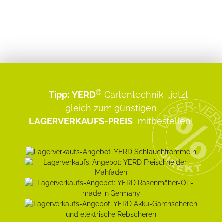
®
Tipp:
YERD
Gartentechnik
...jetzt
gleich zum günstigen
LAGERVERKAUFS-PREIS
mitbestellen!