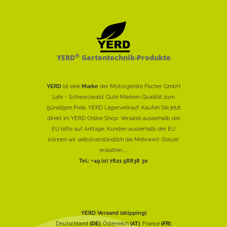
®
YERD
Gartentechnik-Produkte
YERD
ist eine
Marke
der Motorgeräte Fischer GmbH
Lahr - Schwarzwald: Gute Marken-Qualität zum
günstigen Preis. YERD Lagerverkauf: Kaufen Sie jetzt
direkt im YERD Online Shop. Versand ausserhalb der
EU bitte auf Anfrage. Kunden ausserhalb der EU
können wir selbstverständlich die Mehrwert-Steuer
erstatten......
Tel.: +49 (0) 7821 58838 30
YERD Versand (shipping)
Deutschland
(DE)
, Österreich
(AT)
, France
(FR)
,