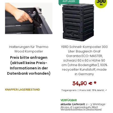
AUF LAGER
Halterungen für Thermo
YERD Schnell-Komposter 300
Wood Komposter
Liter: Baugleich Graf
Garantia ECO-MASTER,
Preis bitte anfragen
schwarz 60 x 60 x Höhe 90
(aktuell keine Preis-
cm (ohne Bodengitter), 100%
Informationen in der
recycelter Kunststoff, made
Datenbank vorhanden)
in Germany
34,90 €
*
KNAPPER LAGERBESTAND
Tagespreis | Preis inkl. 19% MwSt. ✓
VERFÜGBAR
aktuelle Lieferzeit
: 2 - 3 Werktage
Ab 250,-€ Lagerverkaufs-Wert
Versand kostenlos in Deutschland