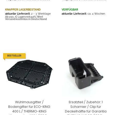
KNAPPER LAGERBESTAND
VERFÜGBAR
aktuelle Lieferzeit
: 2 - 3 Werktage
aktuelle Lieferzeit
: ca. 4 Wochen
Ab 250,-€ Lagerverkaufs-Wert
Versand kostenlos in Deutschland
BESTSELLER
Wühlmausgitter /
Ersatzteil / Zubehör: 1
Bodengitter für ECO-KING
Scharnier / Clip für
400 L / THERMO-KING
Deckelhälfte für Garantia