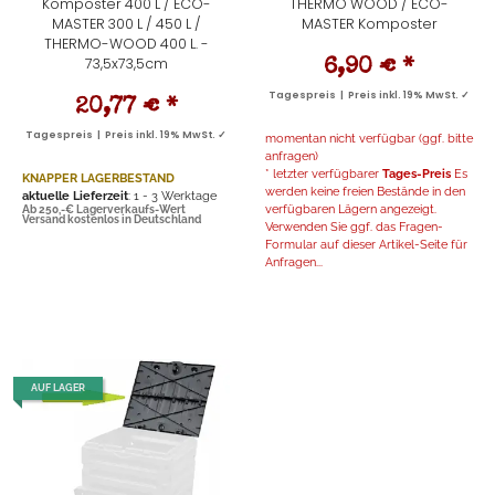
Komposter 400 L / ECO-
THERMO WOOD / ECO-
MASTER 300 L / 450 L /
MASTER Komposter
THERMO-WOOD 400 L. -
73,5x73,5cm
6,90 €
*
Tagespreis | Preis inkl. 19% MwSt. ✓
20,77 €
*
Tagespreis | Preis inkl. 19% MwSt. ✓
momentan nicht verfügbar (ggf. bitte
anfragen)
* letzter verfügbarer
Tages-Preis
Es
KNAPPER LAGERBESTAND
werden keine freien Bestände in den
aktuelle Lieferzeit
: 1 - 3 Werktage
verfügbaren Lägern angezeigt.
Ab 250,-€ Lagerverkaufs-Wert
Versand kostenlos in Deutschland
Verwenden Sie ggf. das Fragen-
Formular auf dieser Artikel-Seite für
Anfragen...
AUF LAGER