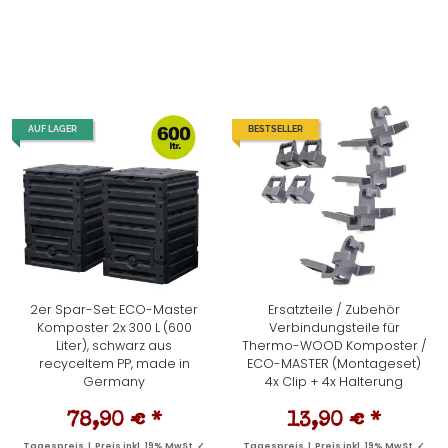
AUF LAGER
BESTSELLER
2er Spar-Set: ECO-Master
Ersatzteile / Zubehör
Komposter 2x 300 L (600
Verbindungsteile für
Liter), schwarz aus
Thermo-WOOD Komposter /
recyceltem PP, made in
ECO-MASTER (Montageset)
Germany
4x Clip + 4x Halterung
78,90 €
*
13,90 €
*
Tagespreis | Preis inkl. 19% MwSt. ✓
Tagespreis | Preis inkl. 19% MwSt. ✓