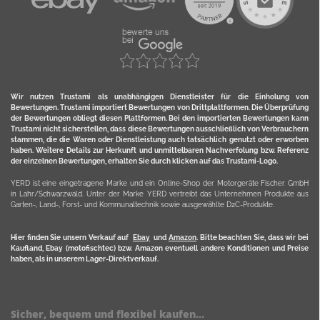
Wir nutzen Trustami als unabhängigen Dienstleister für die Einholung von
Bewertungen. Trustami importiert Bewertungen von Drittplattformen. Die Überprüfung
der Bewertungen obliegt diesen Plattformen. Bei den importierten Bewertungen kann
Trustami nicht sicherstellen, dass diese Bewertungen ausschließlich von Verbrauchern
stammen, die die Waren oder Dienstleistung auch tatsächlich genutzt oder erworben
haben. Weitere Details zur Herkunft und unmittelbaren Nachverfolung bzw. Referenz
der einzelnen Bewertungen, erhalten Sie durch klicken auf das Trustami-Logo.
YERD ist eine eingetragene Marke und ein Online-Shop der Motorgeräte Fischer GmbH
in Lahr/Schwarzwald. Unter der Marke YERD vertreibt das Unternehmen Produkte aus
Garten-, Land-, Forst- und Kommunaltechnik sowie ausgewählte D2C-Produkte.
Hier finden Sie unsern Verkauf auf
Ebay
und
Amazon
. Bitte beachten Sie, dass wir bei
Kaufland, Ebay (motofischtec) bzw. Amazon eventuell andere Konditionen und Preise
haben, als in unserem Lager-Direktverkauf.
Sicher, bequem und flexibel kaufen...