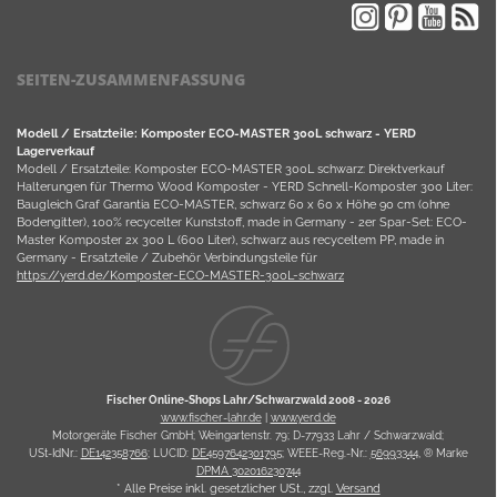
SEITEN-ZUSAMMENFASSUNG
Modell / Ersatzteile: Komposter ECO-MASTER 300L schwarz - YERD
Lagerverkauf
Modell / Ersatzteile: Komposter ECO-MASTER 300L schwarz: Direktverkauf
Halterungen für Thermo Wood Komposter - YERD Schnell-Komposter 300 Liter:
Baugleich Graf Garantia ECO-MASTER, schwarz 60 x 60 x Höhe 90 cm (ohne
Bodengitter), 100% recycelter Kunststoff, made in Germany - 2er Spar-Set: ECO-
Master Komposter 2x 300 L (600 Liter), schwarz aus recyceltem PP, made in
Germany - Ersatzteile / Zubehör Verbindungsteile für
https://yerd.de/Komposter-ECO-MASTER-300L-schwarz
Fischer Online-Shops Lahr/Schwarzwald 2008 -
2026
www.fischer-lahr.de
|
www.yerd.de
Motorgeräte Fischer GmbH; Weingartenstr. 79; D-77933 Lahr / Schwarzwald;
USt-IdNr.:
DE142358766
; LUCID:
DE4597642301795
; WEEE-Reg.-Nr.:
56993344
, ® Marke
DPMA 302016230744
* Alle Preise inkl. gesetzlicher USt., zzgl.
Versand