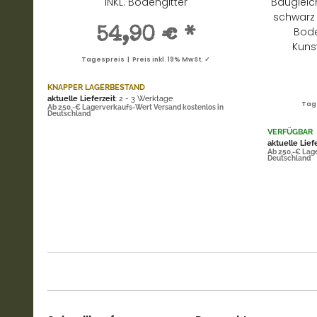
INKL. Bodengitter
Baugleic
schwarz 
Bode
54,90 €
*
Kuns
Tagespreis | Preis inkl. 19% MwSt. ✓
KNAPPER LAGERBESTAND
aktuelle Lieferzeit
: 2 - 3 Werktage
Tage
Ab 250,-€ Lagerverkaufs-Wert Versand kostenlos in
Deutschland
VERFÜGBAR
aktuelle Lief
Ab 250,-€ Lag
Deutschland