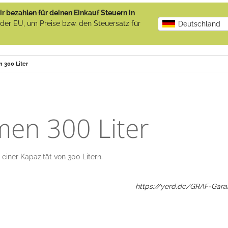
r bezahlen für deinen Einkauf Steuern in
b der EU, um Preise bzw. den Steuersatz für
Deutschland
 300 Liter
en 300 Liter
iner Kapazität von 300 Litern.
https://yerd.de/GRAF-Gara