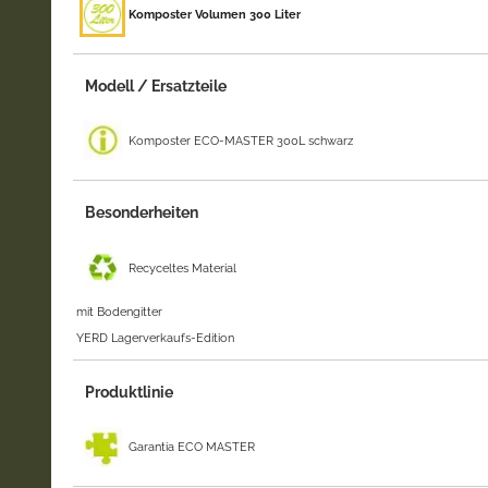
Komposter Volumen 300 Liter
Modell / Ersatzteile
Komposter ECO-MASTER 300L schwarz
Besonderheiten
Recyceltes Material
mit Bodengitter
YERD Lagerverkaufs-Edition
Produktlinie
Garantia ECO MASTER