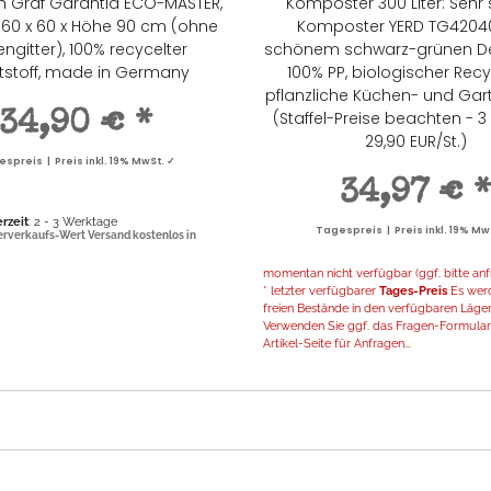
h Graf Garantia ECO-MASTER,
Komposter 300 Liter: Sehr 
60 x 60 x Höhe 90 cm (ohne
Komposter YERD TG42040
ngitter), 100% recycelter
schönem schwarz-grünen De
tstoff, made in Germany
100% PP, biologischer Recy
pflanzliche Küchen- und Gar
(Staffel-Preise beachten - 3
34,90 €
*
29,90 EUR/St.)
spreis | Preis inkl. 19% MwSt. ✓
34,97 €
erzeit
: 2 - 3 Werktage
Tagespreis | Preis inkl. 19% Mw
erverkaufs-Wert Versand kostenlos in
momentan nicht verfügbar (ggf. bitte anf
* letzter verfügbarer
Tages-Preis
Es werd
freien Bestände in den verfügbaren Läger
Verwenden Sie ggf. das Fragen-Formular 
Artikel-Seite für Anfragen...