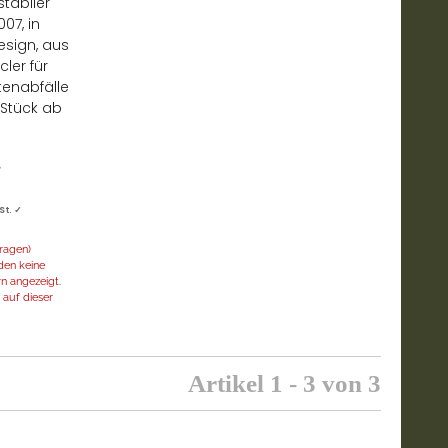
stabiler
07, in
sign, aus
cler für
tenabfälle
 Stück ab
*
St. ✓
ragen)
en keine
n angezeigt.
auf dieser
Artikel 1 - 3 von 3