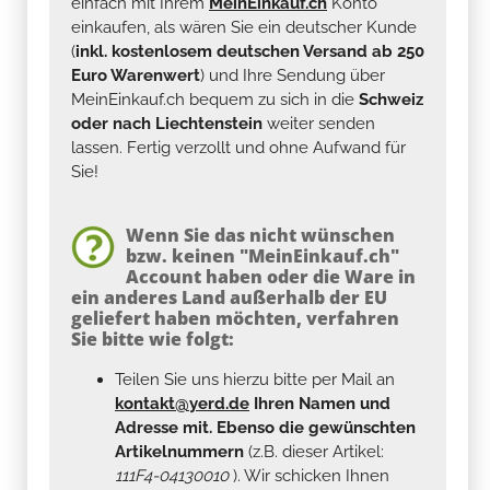
einfach mit Ihrem
MeinEinkauf.ch
Konto
einkaufen, als wären Sie ein deutscher Kunde
(
inkl. kostenlosem deutschen Versand ab 250
Euro Warenwert
) und Ihre Sendung über
MeinEinkauf.ch bequem zu sich in die
Schweiz
oder nach Liechtenstein
weiter senden
lassen. Fertig verzollt und ohne Aufwand für
Sie!
Wenn Sie das nicht wünschen
bzw. keinen "MeinEinkauf.ch"
Account haben oder die Ware in
ein anderes Land außerhalb der EU
geliefert haben möchten, verfahren
Sie bitte wie folgt:
Teilen Sie uns hierzu bitte per Mail an
kontakt@yerd.de
Ihren Namen und
Adresse mit. Ebenso die gewünschten
Artikelnummern
(z.B. dieser Artikel:
111F4-04130010
). Wir schicken Ihnen