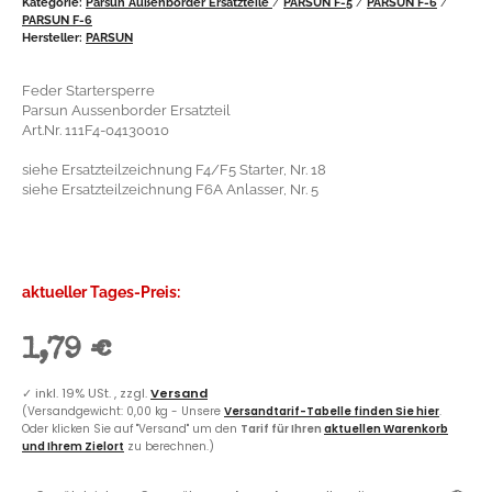
Kategorie:
Parsun Außenborder Ersatzteile
/
PARSUN F-5
/
PARSUN F-6
/
PARSUN F-6
Hersteller:
PARSUN
Feder Startersperre
Parsun Aussenborder Ersatzteil
Art.Nr. 111F4-04130010
siehe Ersatzteilzeichnung F4/F5 Starter, Nr. 18
siehe Ersatzteilzeichnung F6A Anlasser, Nr. 5
aktueller Tages-Preis:
1,79 €
✓
inkl. 19% USt. , zzgl.
Versand
(Versandgewicht: 0,00 kg - Unsere
Versandtarif-Tabelle finden Sie hier
.
Oder klicken Sie auf "Versand" um den
Tarif für Ihren
aktuellen Warenkorb
und Ihrem Zielort
zu berechnen.)