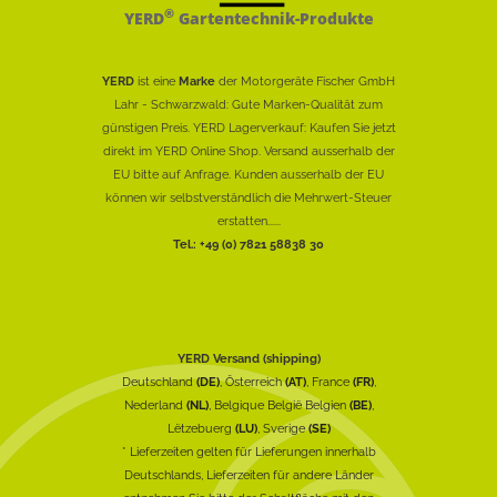
®
YERD
Gartentechnik-Produkte
YERD
ist eine
Marke
der Motorgeräte Fischer GmbH
Lahr - Schwarzwald: Gute Marken-Qualität zum
günstigen Preis. YERD Lagerverkauf: Kaufen Sie jetzt
direkt im YERD Online Shop. Versand ausserhalb der
EU bitte auf Anfrage. Kunden ausserhalb der EU
können wir selbstverständlich die Mehrwert-Steuer
erstatten......
Tel.: +49 (0) 7821 58838 30
YERD Versand (shipping)
Deutschland
(DE)
, Österreich
(AT)
, France
(FR)
,
Nederland
(NL)
, Belgique België Belgien
(BE)
,
Lëtzebuerg
(LU)
, Sverige
(SE)
* Lieferzeiten gelten für Lieferungen innerhalb
Deutschlands, Lieferzeiten für andere Länder