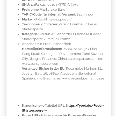
SKU:
111F4-04130010
(YERD Art-Nr.)
Preis ohne MwSt.:
1.50 Euro
TARIC-Code für internat. Versand:
84099900
Marke:
PARSUN
(F4-04130010)
/
Taxonomie / Enitäten:
Parsun Ersatzteil / Feder
Startersperre
Kategorie:
Parsun Außenborder Ersatzteile (Feder
Startersperre / Parsun Ersatzteil)
Angaben zur Produktsicherheit
Herstellerinformationen:
PARSUN; No. 567 Lian
Gang Road; Xushuguan Development Zone Suzhou
City; Jiangsu Province; China; sales@parsun.com.cn;
www.parsunpower.com
Verantwortlicher in der EU:
Recambios Marinos S.L.;
Jocelyn Bell, 26; 08840 Viladecans (Barcelona);
Spanien; info@recmar.es; www.recambiosmarinos.es
Kanonische (offizielle) URL:
https://yerd.de/Feder-
Startersperre
➔
Kurze URL-Schreibweise für Browser-Eingabe: