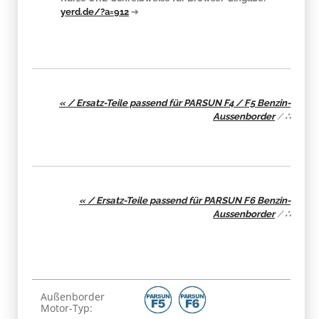
yerd.de/?a=912
➔
« / Ersatz-Teile passend für PARSUN F4 / F5 Benzin-
Aussenborder
/
∴
« / Ersatz-Teile passend für PARSUN F6 Benzin-
Aussenborder
/
∴
Produkteigenschaft
Wert
Außenborder
Motor-Typ: