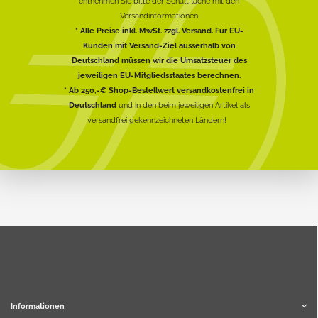
entnehmen Sie bitte der Schaltfläche mit den
Versandinformationen
* Alle Preise inkl. MwSt. zzgl. Versand. Für EU-
Kunden mit Versand-Ziel ausserhalb von
Deutschland müssen wir die Umsatzsteuer des
jeweiligen EU-Mitgliedsstaates berechnen.
* Ab 250,-€ Shop-Bestellwert versandkostenfrei in
Deutschland
und in den beim jeweiligen Artikel als
versandfrei gekennzeichneten Ländern!
Informationen