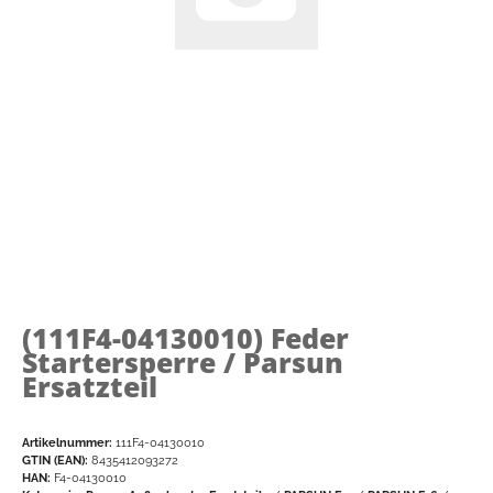
(111F4-04130010)
Feder
Startersperre / Parsun
Ersatzteil
Artikelnummer:
111F4-04130010
GTIN (EAN):
8435412093272
HAN:
F4-04130010