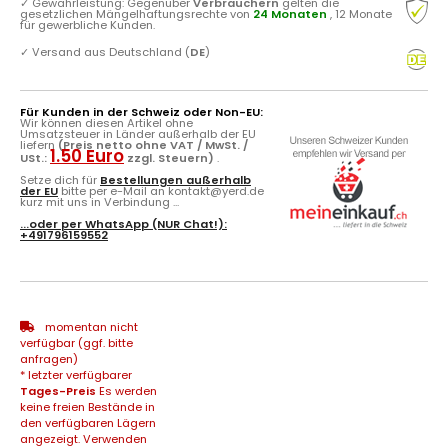
✓
Gewährleistung: Gegenüber
Verbrauchern
gelten die
gesetzlichen Mängelhaftungsrechte von
24 Monaten
, 12 Monate
für gewerbliche Kunden.
✓
Versand aus Deutschland (
DE
)
Für Kunden in der Schweiz oder Non-EU:
Wir können diesen Artikel ohne
Umsatzsteuer in Länder außerhalb der EU
liefern
(Preis netto ohne VAT / MwSt. /
1.50 Euro
USt.:
zzgl. Steuern)
.
Setze dich für
Bestellungen außerhalb
der EU
bitte per e-Mail an kontakt@yerd.de
kurz mit uns in Verbindung ...
...oder per
WhatsApp
(NUR Chat!):
+491796159552
momentan nicht
verfügbar (ggf. bitte
anfragen)
* letzter verfügbarer
Tages-Preis
Es werden
keine freien Bestände in
den verfügbaren Lägern
angezeigt. Verwenden