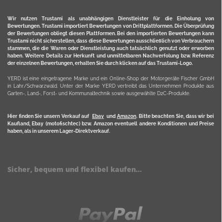
Wir nutzen Trustami als unabhängigen Dienstleister für die Einholung von
Bewertungen. Trustami importiert Bewertungen von Drittplattformen. Die Überprüfung
der Bewertungen obliegt diesen Plattformen. Bei den importierten Bewertungen kann
Trustami nicht sicherstellen, dass diese Bewertungen ausschließlich von Verbrauchern
stammen, die die Waren oder Dienstleistung auch tatsächlich genutzt oder erworben
haben. Weitere Details zur Herkunft und unmittelbaren Nachverfolung bzw. Referenz
der einzelnen Bewertungen, erhalten Sie durch klicken auf das Trustami-Logo.
YERD ist eine eingetragene Marke und ein Online-Shop der Motorgeräte Fischer GmbH
in Lahr/Schwarzwald. Unter der Marke YERD vertreibt das Unternehmen Produkte aus
Garten-, Land-, Forst- und Kommunaltechnik sowie ausgewählte D2C-Produkte.
Hier finden Sie unsern Verkauf auf
Ebay
und
Amazon
. Bitte beachten Sie, dass wir bei
Kaufland, Ebay (motofischtec) bzw. Amazon eventuell andere Konditionen und Preise
haben, als in unserem Lager-Direktverkauf.
Sicher, bequem und flexibel kaufen...