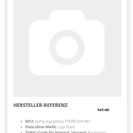
HERSTELLER-REFERENZ
SKU:
111F4-04130003
(YERD Art-Nr.)
Preis ohne MwSt.:
2.52 Euro
TARIC-Code für internat. Versand:
84099900