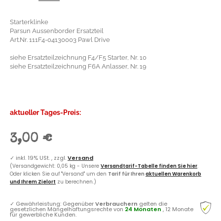
Starterklinke
Parsun Aussenborder Ersatzteil
Art.Nr. 111F4-04130003 Pawl Drive
siehe Ersatzteilzeichnung F4/F5 Starter, Nr. 10
siehe Ersatzteilzeichnung F6A Anlasser, Nr. 19
aktueller Tages-Preis:
3,00 €
✓
inkl. 19% USt. , zzgl.
Versand
(Versandgewicht: 0,05 kg - Unsere
Versandtarif-Tabelle finden Sie hier
.
Oder klicken Sie auf "Versand" um den
Tarif für Ihren
aktuellen Warenkorb
und Ihrem Zielort
zu berechnen.)
✓
Gewährleistung: Gegenüber
Verbrauchern
gelten die
gesetzlichen Mängelhaftungsrechte von
24 Monaten
, 12 Monate
für gewerbliche Kunden.