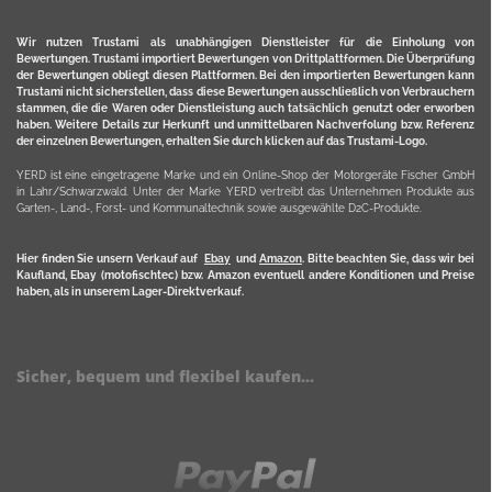
Wir nutzen Trustami als unabhängigen Dienstleister für die Einholung von
Bewertungen. Trustami importiert Bewertungen von Drittplattformen. Die Überprüfung
der Bewertungen obliegt diesen Plattformen. Bei den importierten Bewertungen kann
Trustami nicht sicherstellen, dass diese Bewertungen ausschließlich von Verbrauchern
stammen, die die Waren oder Dienstleistung auch tatsächlich genutzt oder erworben
haben. Weitere Details zur Herkunft und unmittelbaren Nachverfolung bzw. Referenz
der einzelnen Bewertungen, erhalten Sie durch klicken auf das Trustami-Logo.
YERD ist eine eingetragene Marke und ein Online-Shop der Motorgeräte Fischer GmbH
in Lahr/Schwarzwald. Unter der Marke YERD vertreibt das Unternehmen Produkte aus
Garten-, Land-, Forst- und Kommunaltechnik sowie ausgewählte D2C-Produkte.
Hier finden Sie unsern Verkauf auf
Ebay
und
Amazon
. Bitte beachten Sie, dass wir bei
Kaufland, Ebay (motofischtec) bzw. Amazon eventuell andere Konditionen und Preise
haben, als in unserem Lager-Direktverkauf.
Sicher, bequem und flexibel kaufen...