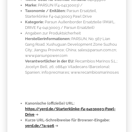
Marke:
PARSUN
(F4-04130003)
/
Taxonomie / Enitäten:
Parsun Ersatzteil,
Starterklinke F4-04130003 Pawl Drive
Kategorie:
Parsun Außenborder Ersatzteile (PAWL.
DRIVE F4-04130003 / Parsun Ersatzteil)
Angaben zur Produktsicherheit
Herstellerinformationen:
PARSUN; No. 567 Lian
Gang Road; Xushuguan Development Zone Suzhou
City; Jiangsu Province; China; sales@parsun.com.cn;
www.parsunpower.com
Verantwortlicher in der EU:
Recambios Marinos S.L.;
Jocelyn Bell, 26; 08840 Viladecans (Barcelona);
Spanien; info@recmar.es; www.recambiosmarinos.es
Kanonische (offizielle) URL:
https://yerd.de/Starterklinke-F4-04130003-Pawl-
Drive
➔
Kurze URL-Schreibweise für Browser-Eingabe:
yerd.de/?a=906
➔