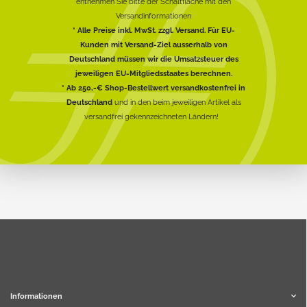
entnehmen Sie bitte der Schaltfläche mit den
Versandinformationen
* Alle Preise inkl. MwSt. zzgl. Versand. Für EU-
Kunden mit Versand-Ziel ausserhalb von
Deutschland müssen wir die Umsatzsteuer des
jeweiligen EU-Mitgliedsstaates berechnen.
* Ab 250,-€ Shop-Bestellwert versandkostenfrei in
Deutschland
und in den beim jeweiligen Artikel als
versandfrei gekennzeichneten Ländern!
Informationen