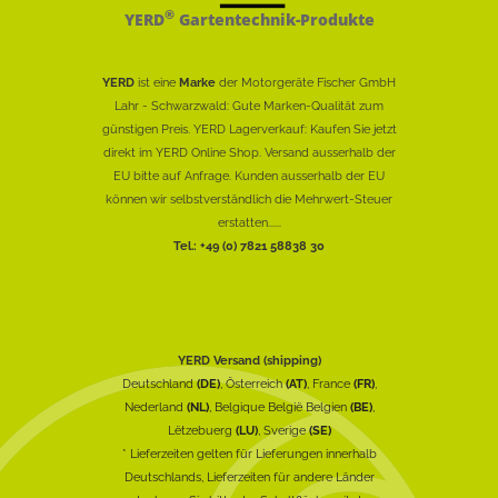
®
YERD
Gartentechnik-Produkte
YERD
ist eine
Marke
der Motorgeräte Fischer GmbH
Lahr - Schwarzwald: Gute Marken-Qualität zum
günstigen Preis. YERD Lagerverkauf: Kaufen Sie jetzt
direkt im YERD Online Shop. Versand ausserhalb der
EU bitte auf Anfrage. Kunden ausserhalb der EU
können wir selbstverständlich die Mehrwert-Steuer
erstatten......
Tel.: +49 (0) 7821 58838 30
YERD Versand (shipping)
Deutschland
(DE)
, Österreich
(AT)
, France
(FR)
,
Nederland
(NL)
, Belgique België Belgien
(BE)
,
Lëtzebuerg
(LU)
, Sverige
(SE)
* Lieferzeiten gelten für Lieferungen innerhalb
Deutschlands, Lieferzeiten für andere Länder