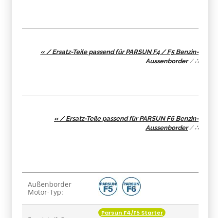
« / Ersatz-Teile passend für PARSUN F4 / F5 Benzin-
Aussenborder
/
∴
« / Ersatz-Teile passend für PARSUN F6 Benzin-
Aussenborder
/
∴
Produkteigenschaft
Wert
Außenborder
Motor-Typ:
Parsun F4/F5 Starter