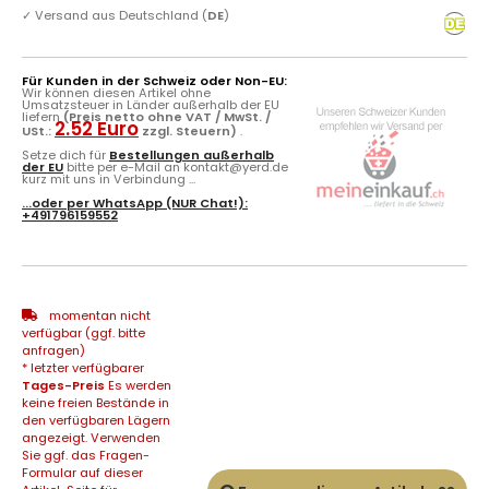
✓
Versand aus Deutschland (
DE
)
Für Kunden in der Schweiz oder Non-EU:
Wir können diesen Artikel ohne
Umsatzsteuer in Länder außerhalb der EU
liefern
(Preis netto ohne VAT / MwSt. /
2.52 Euro
USt.:
zzgl. Steuern)
.
Setze dich für
Bestellungen außerhalb
der EU
bitte per e-Mail an kontakt@yerd.de
kurz mit uns in Verbindung ...
...oder per
WhatsApp
(NUR Chat!):
+491796159552
momentan nicht
verfügbar (ggf. bitte
anfragen)
* letzter verfügbarer
Tages-Preis
Es werden
keine freien Bestände in
den verfügbaren Lägern
angezeigt. Verwenden
Sie ggf. das Fragen-
Formular auf dieser