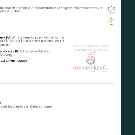
rauchern
gelten die gesetzlichen Mängelhaftungsrechte von
liche Kunden.
on-EU:
Wir können diesen Artikel ohne
r EU liefern
(Preis netto ohne VAT /
euern)
.
alb der EU
bitte per e-Mail an
ndung ...
:
+491796159552
e
and kostenlos in Deutschland