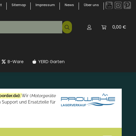
t
Sitemap
Impressum
News
Über uns
0,00 €
B-Ware
YERD Garten
border.de
):
Wir (
Motorgeräte
 Support und Ersatzteile für