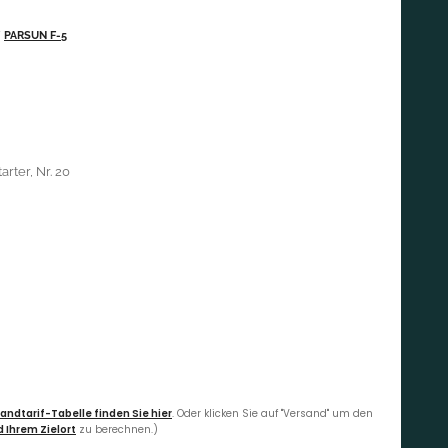
/
PARSUN F-5
rter, Nr. 20
andtarif-Tabelle finden Sie hier
. Oder klicken Sie auf "Versand" um den
 Ihrem Zielort
zu berechnen.)