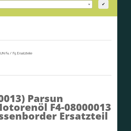
✔
N F4 / F5 Ersatzteile
0013)
Parsun
Motorenöl F4-08000013
ssenborder Ersatzteil