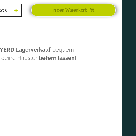
Stk
In den Warenkorb
 YERD Lagerverkauf
bequem
 deine Haustür
liefern lassen
!