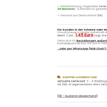
✓
Gewährleistung: Gegenüber
Verb
24 Monaten
, 12 Monate für gewerb
✓
Versand aus Deutschland (
DE
)
Für Kunden in der Schweiz oder N
Umsatzsteuer in Länder außerhalb de
1.45 Euro
MwSt. / USt.:
zzgl. St
Setze dich für
Bestellungen außerh
kontakt@yerd.de kurz mit uns in Verbi
...oder per
WhatsApp
(NUR Chat!)
KNAPPER LAGERBESTAND
aktuelle Lieferzeit
:
2 - 4 Werktag
Ab 250,-€ Lagerverkaufs-Wert Vers
(DE - Ausland abweichend)