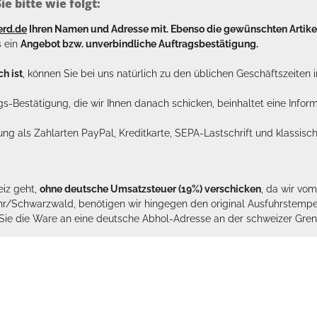
e bitte wie folgt:
erd.de
Ihren Namen und Adresse mit. Ebenso die gewünschten Arti
s ein
Angebot bzw. unverbindliche Auftragsbestätigung.
h ist
, können Sie bei uns natürlich zu den üblichen Geschäftszeite
ags-Bestätigung, die wir Ihnen danach schicken, beinhaltet eine Info
lung als Zahlarten PayPal, Kreditkarte, SEPA-Lastschrift und klassi
eiz geht,
ohne deutsche Umsatzsteuer (19%) verschicken
, da wir vo
hr/Schwarzwald, benötigen wir hingegen den original Ausfuhrstempel 
n Sie die Ware an eine deutsche Abhol-Adresse an der schweizer Gren