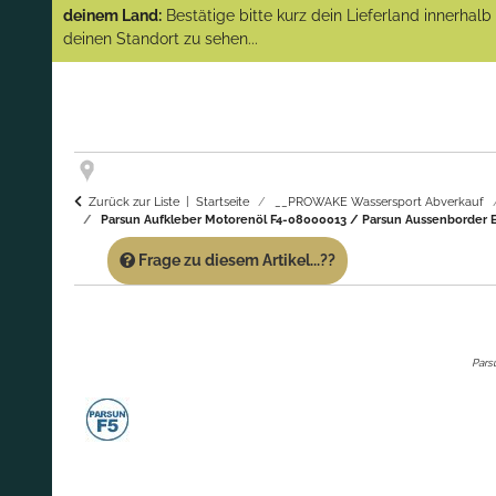
(Abverkauf)!
deinem Land:
Bestätige bitte kurz dein Lieferland innerhal
deinen Standort zu sehen...
GARANTIE UND SERVICE:
Du erhältst über
diese Seite weiterhin Support für PROWAKE
Artikel!
Fragen?
Ruf uns für Fragen zu PROWAKE
Artikeln einfach an!
Zurück zur Liste
Startseite
__PROWAKE Wassersport Abverkauf
Parsun Aufkleber Motorenöl F4-08000013 / Parsun Aussenborder Er
Frage zu diesem Artikel...??
Pars