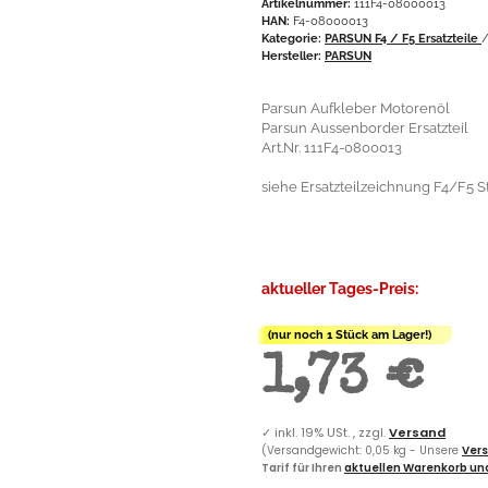
Artikelnummer:
111F4-08000013
HAN:
F4-08000013
Kategorie:
PARSUN F4 / F5 Ersatzteile
Hersteller:
PARSUN
Parsun Aufkleber Motorenöl
Parsun Aussenborder Ersatzteil
Art.Nr. 111F4-0800013
siehe Ersatzteilzeichnung F4/F5 Sta
aktueller Tages-Preis:
(nur noch 1 Stück am Lager!)
1,73 €
✓
inkl. 19% USt. , zzgl.
Versand
(Versandgewicht: 0,05 kg - Unsere
Vers
Tarif für Ihren
aktuellen Warenkorb und