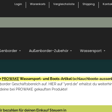
Login
Warenkorb
Vergleichsliste
Shipping
Kontak
ßenborder
Außenborder-Zubehör
Wassersport
r
PROWAKE
Wassersport- und Boots-Artikel (
schlauchboote-aussen
rder Geschäftsbereich auf. HIER auf "yerd.de" erhältst du weiterhin
deine bei PROWAKE gekauften Produkte!
r bezahlen für deinen Einkauf Steuern in