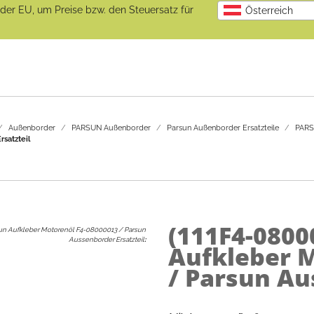
b der EU, um Preise bzw. den Steuersatz für
Österreich
Außenborder
PARSUN Außenborder
Parsun Außenborder Ersatzteile
PARSU
satzteil
(111F4-0800
un Aufkleber Motorenöl F4-08000013 / Parsun
Aussenborder Ersatzteil
:
Aufkleber 
/ Parsun Au