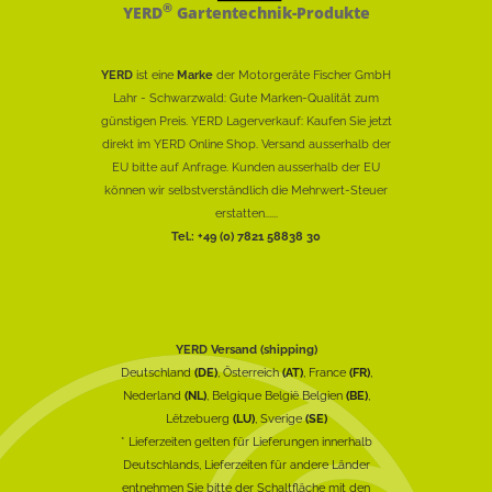
®
YERD
Gartentechnik-Produkte
YERD
ist eine
Marke
der Motorgeräte Fischer GmbH
Lahr - Schwarzwald: Gute Marken-Qualität zum
günstigen Preis. YERD Lagerverkauf: Kaufen Sie jetzt
direkt im YERD Online Shop. Versand ausserhalb der
EU bitte auf Anfrage. Kunden ausserhalb der EU
können wir selbstverständlich die Mehrwert-Steuer
erstatten......
Tel.: +49 (0) 7821 58838 30
YERD Versand (shipping)
Deutschland
(DE)
, Österreich
(AT)
, France
(FR)
,
Nederland
(NL)
, Belgique België Belgien
(BE)
,
Lëtzebuerg
(LU)
, Sverige
(SE)
* Lieferzeiten gelten für Lieferungen innerhalb
Deutschlands, Lieferzeiten für andere Länder
entnehmen Sie bitte der Schaltfläche mit den