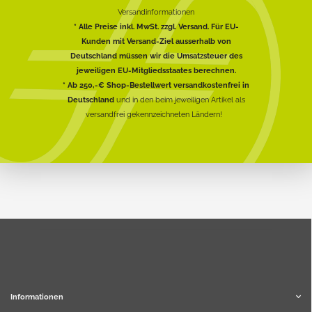
Versandinformationen
* Alle Preise inkl. MwSt. zzgl. Versand. Für EU-
Kunden mit Versand-Ziel ausserhalb von
Deutschland müssen wir die Umsatzsteuer des
jeweiligen EU-Mitgliedsstaates berechnen.
* Ab 250,-€ Shop-Bestellwert versandkostenfrei in
Deutschland
und in den beim jeweiligen Artikel als
versandfrei gekennzeichneten Ländern!
Informationen