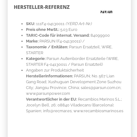
HERSTELLER-REFERENZ
SKU:
111F4-04130011
(YERD Art-Nr.)
Preis ohne MwSt.:
5.03 Euro
TARIC-Code für internat. Versand:
84099900
Marke:
PARSUN
(F4-04130011)
/
Taxonomie / Enitäten:
Parsun Ersatzteil, WIRE,
STARTER
Kategorie:
Parsun Außenborder Ersatzteile (WIRE,
STARTER F4-04130011 / Parsun Ersatzteil)
Angaben zur Produktsicherheit
Herstellerinformationen:
PARSUN; No. 567 Lian
Gang Road; Xushuguan Development Zone Suzhou
City; Jiangsu Province; China; sales@parsun.com.cn;
www.parsunpower.com
Verantwortlicher in der EU:
Recambios Marinos S.L.;
Jocelyn Bell, 26; 08840 Viladecans (Barcelona);
Spanien; info@recmar.es; www.recambiosmarinos.es