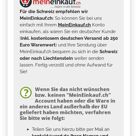
Für die Schweiz empfehlen wir
MeinEinkauf.ch:
So können Sie bei uns
einfach mit Ihrem
MeinEinkauf.ch
Konto
einkaufen, als wären Sie ein deutscher Kunde
(
inkl. kostenlosem deutschen Versand ab 250
Euro Warenwert
) und Ihre Sendung über
MeinEinkauf.ch bequem zu sich in die
Schweiz
oder nach Liechtenstein
weiter senden
lassen. Fertig verzollt und ohne Aufwand für
Sie!
Wenn Sie das nicht wünschen
bzw. keinen "MeinEinkauf.ch"
Account haben oder die Ware in
ein anderes Land außerhalb der EU
geliefert haben möchten, verfahren
Sie bitte wie folgt:
Teilen Sie uns hierzu bitte per Mail an
kontakt@yerd.de
Ihren Namen und