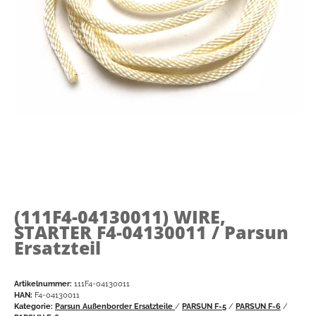
(111F4-04130011)
WIRE,
STARTER F4-04130011 / Parsun
Ersatzteil
Artikelnummer:
111F4-04130011
HAN:
F4-04130011
Kategorie:
Parsun Außenborder Ersatzteile
/
PARSUN F-5
/
PARSUN F-6
/