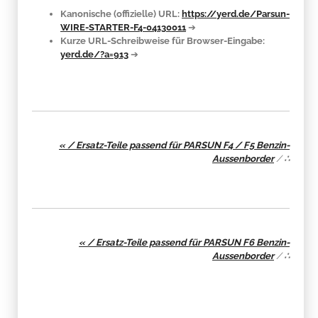
Kanonische (offizielle) URL:
https://yerd.de/Parsun-
WIRE-STARTER-F4-04130011
➔
Kurze URL-Schreibweise für Browser-Eingabe:
yerd.de/?a=913
➔
« / Ersatz-Teile passend für PARSUN F4 / F5 Benzin-
Aussenborder
/
∴
« / Ersatz-Teile passend für PARSUN F6 Benzin-
Aussenborder
/
∴