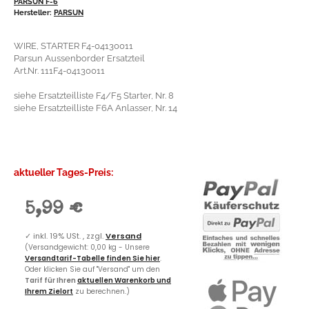
PARSUN F-6
Hersteller:
PARSUN
WIRE, STARTER F4-04130011
Parsun Aussenborder Ersatzteil
Art.Nr. 111F4-04130011
siehe Ersatzteilliste F4/F5 Starter, Nr. 8
siehe Ersatzteilliste F6A Anlasser, Nr. 14
aktueller Tages-Preis:
5,99 €
✓
inkl. 19% USt. , zzgl.
Versand
(Versandgewicht: 0,00 kg - Unsere
Versandtarif-Tabelle finden Sie hier
.
Oder klicken Sie auf "Versand" um den
Tarif für Ihren
aktuellen Warenkorb und
Ihrem Zielort
zu berechnen.)