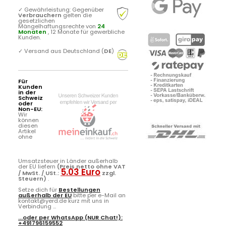
✓
Gewährleistung: Gegenüber
Verbrauchern
gelten die
gesetzlichen
Mängelhaftungsrechte von
24
Monaten
, 12 Monate für gewerbliche
Kunden.
✓
Versand aus Deutschland (
DE
)
Für
Kunden
in der
Schweiz
oder
Non-EU:
Wir
können
diesen
Artikel
ohne
Umsatzsteuer in Länder außerhalb
der EU liefern
(Preis netto ohne VAT
5.03 Euro
/ MwSt. / USt.:
zzgl.
Steuern)
.
Setze dich für
Bestellungen
außerhalb der EU
bitte per e-Mail an
kontakt@yerd.de kurz mit uns in
Verbindung ...
...oder per
WhatsApp
(NUR Chat!):
+491796159552