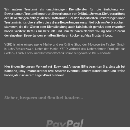
Wir nutzen Trustami als unabhängigen Dienstleister für die Einholung von
Bewertungen. Trustami importiert Bewertungen von Drittplattformen. Die Überprüfung
der Bewertungen obliegt diesen Plattformen. Bei den importierten Bewertungen kann
Trustami nicht sicherstellen, dass diese Bewertungen ausschließlich von Verbrauchern
stammen, die die Waren oder Dienstleistung auch tatsächlich genutzt oder erworben
haben. Weitere Details zur Herkunft und unmittelbaren Nachverfolung bzw. Referenz
der einzelnen Bewertungen, erhalten Sie durch klicken auf das Trustami-Logo.
YERD ist eine eingetragene Marke und ein Online-Shop der Motorgeräte Fischer GmbH
in Lahr/Schwarzwald. Unter der Marke YERD vertreibt das Unternehmen Produkte aus
Garten-, Land-, Forst- und Kommunaltechnik sowie ausgewählte D2C-Produkte.
Hier finden Sie unsern Verkauf auf
Ebay
und
Amazon
. Bitte beachten Sie, dass wir bei
Kaufland, Ebay (motofischtec) bzw. Amazon eventuell andere Konditionen und Preise
haben, als in unserem Lager-Direktverkauf.
Sicher, bequem und flexibel kaufen...