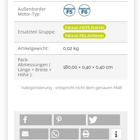
Produkteigenschaft
Wert
Außenborder
Motor-Typ:
Parsun F4/F5 Starter
Ersatzteil Gruppe:
Parsun F6A Anlasser
Artikelgewicht:
0,02
kg
Pack-
Abmessungen (
180,00 × 0,40 × 0,40 cm
Länge × Breite ×
Höhe ):
* Kategorisierung - entspricht nicht dem genauen Maß!