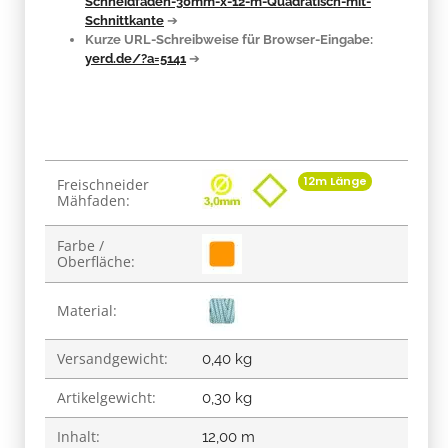
Schneidfaden-30mm-x-12-m-Quadratisch-mit-
Schnittkante
➔
Kurze URL-Schreibweise für Browser-Eingabe:
yerd.de/?a=5141
➔
Produkteigenschaft
Wert
12m Länge
Freischneider
Mähfaden:
Farbe /
Oberfläche:
Material:
Versandgewicht:
0,40 kg
Artikelgewicht:
0,30
kg
Inhalt:
12,00 m