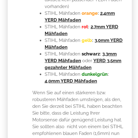
vorhanden)
STIHL Mähfaden
orange
:
2,4mm
YERD Mähfaden
STIHL Mähfaden
rot
:
2,7mm YERD
Mähfaden
STIHL Mähfaden
gelb
:
3,0mm YERD
Mähfaden
STIHL Mähfaden
schwarz
:
3,3mm
YERD Mähfaden
oder
YERD 3,5mm
gezahnter Mähfaden
STIHL Mähfaden​​​​​​​
dunkelgrün
:
4,0mm YERD Mähfaden
Wenn Sie auf einen stärkeren bzw.
robusteren Mähfaden umsteigen, als den,
den Sie derzeit bei STIHL haben beachten
Sie bitte, dass die Leistung Ihrer
Motorsense dafür genügend Leistung hat.
Sie sollten also nicht von einem bei STIHL
empfohlenen blauen Faden (1,6mm) nun