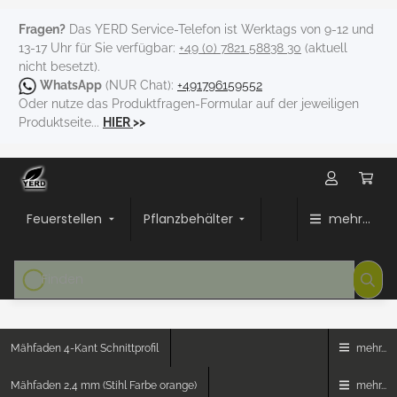
Fragen?
Das YERD Service-Telefon ist Werktags von 9-12 und
13-17 Uhr für Sie verfügbar:
+49 (0) 7821 58838 30
(aktuell
nicht besetzt).
WhatsApp
(NUR Chat):
+491796159552
Oder nutze das Produktfragen-Formular auf der jeweiligen
Produktseite...
HIER
>>
Feuerstellen
Pflanzbehälter
mehr...
Mähfaden 4-Kant Schnittprofil
mehr...
Mähfaden 2,4 mm (Stihl Farbe orange)
mehr...