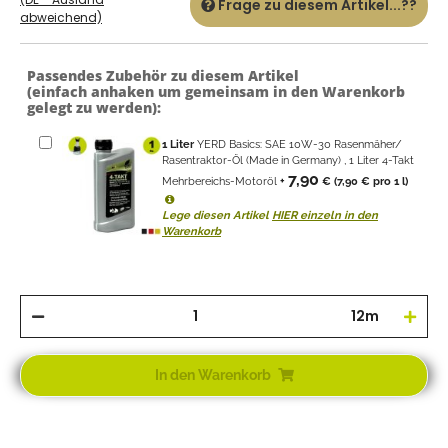
Frage zu diesem Artikel...??
abweichend)
Passendes Zubehör zu diesem Artikel
(einfach anhaken um gemeinsam in den Warenkorb
gelegt zu werden):
1
Liter
YERD Basics: SAE 10W-30 Rasenmäher/
Rasentraktor-Öl (Made in Germany) , 1 Liter 4-Takt
7,90
Mehrbereichs-Motoröl
+
€
(7,90 € pro 1 l)
Lege diesen Artikel
HIER einzeln in den
Warenkorb
12m
In den Warenkorb