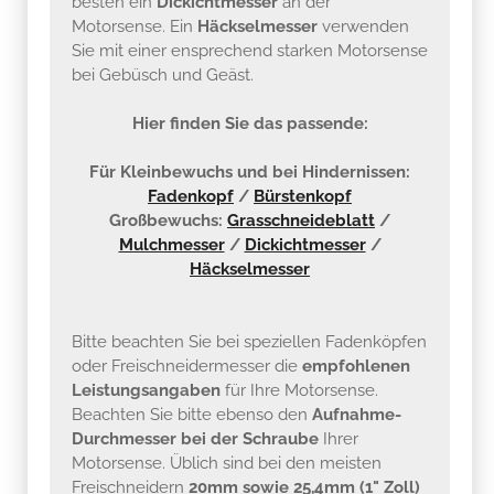
besten ein
Dickichtmesser
an der
Motorsense. Ein
Häckselmesser
verwenden
Sie mit einer ensprechend starken Motorsense
bei Gebüsch und Geäst.
Hier finden Sie das passende:
Für Kleinbewuchs und bei Hindernissen:
Fadenkopf
/
Bürstenkopf
Großbewuchs:
Grasschneideblatt
/
Mulchmesser
/
Dickichtmesser
/
Häckselmesser
Bitte beachten Sie bei speziellen Fadenköpfen
oder Freischneidermesser die
empfohlenen
Leistungsangaben
für Ihre Motorsense.
Beachten Sie bitte ebenso den
Aufnahme-
Durchmesser bei der Schraube
Ihrer
Motorsense. Üblich sind bei den meisten
Freischneidern
20mm sowie 25,4mm (1" Zoll)