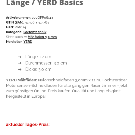
Länge / YERD Basics
Artikelnummer:
200DFP06114
GTIN (EAN):
4250699415784
HAN:
P06114
Kategorie:
Gartentechnik
Siehe auch:
⇒
Mähfaden 3,0 mm
Hersteller:
YERD
➔ Länge: 12 cm
➔ Durchmesser: 3,0 cm
➔ Dicke: 3,0 cm
YERD Mähfäden:
Nylonschneidfaden 3,0mm x 12 m. Hochwertiger
Motersensen-Schneidfaden für alle gängigen Rasentrimmer - jetzt
zum günstigen Online-Preis kaufen. Qualität und Langlebigkeit,
hergestellt in Europa!
aktueller Tages-Preis: