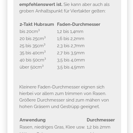
empfehlenswert ist.
Sie kann aber auch als
groben Anhaltspunkt für Viertakter gelten:
2-Takt Hubraum
Faden-Durchmesser
bis 20cm³
1,2 bis 1,4mm
20 bis 25cm³
1,6 bis 2,2mm
25 bis 35cm³
2,3 bis 2,7mm
35 bis 40cm³
2,7 bis 3,5mm
40 bis 50cm³
3,5 bis 4,0mm
über 50cm³
3,5 bis 4,5mm
Kleinere Faden-Durchmesser eignen sich
hierbei vor allem zum trimmen von Rasen.
Größere Durchmesser sind zum mähen von
hohen Gräsern und Gestrüpp geeignet.
Anwendung
Durchmesser
Rasen, niedriges Gras, Klee usw.
1,2 bis 2mm