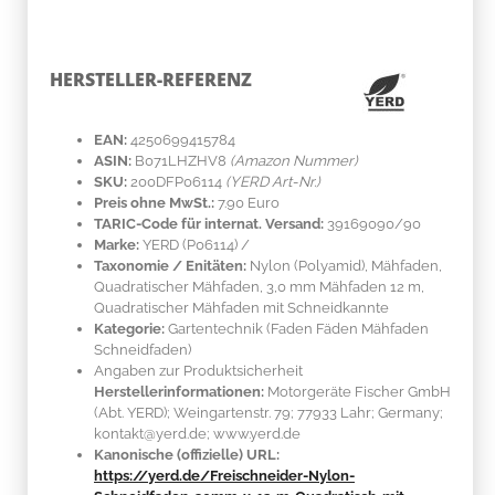
HERSTELLER-REFERENZ
EAN:
4250699415784
ASIN:
B071LHZHV8
(Amazon Nummer)
SKU:
200DFP06114
(YERD Art-Nr.)
Preis ohne MwSt.:
7.90 Euro
TARIC-Code für internat. Versand:
39169090/90
Marke:
YERD
(P06114)
/
Taxonomie / Enitäten:
Nylon (Polyamid)
, Mähfaden,
Quadratischer Mähfaden, 3,0 mm Mähfaden 12 m,
Quadratischer Mähfaden mit Schneidkannte
Kategorie:
Gartentechnik (Faden Fäden Mähfaden
Schneidfaden)
Angaben zur Produktsicherheit
Herstellerinformationen:
Motorgeräte Fischer GmbH
(Abt. YERD); Weingartenstr. 79; 77933 Lahr; Germany;
kontakt@yerd.de; www.yerd.de
Kanonische (offizielle) URL:
https://yerd.de/Freischneider-Nylon-