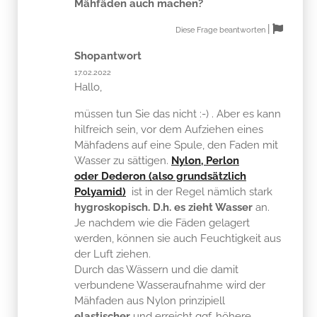
Mähfäden auch machen?
|
Diese Frage beantworten
Shopantwort
17.02.2022
Hallo,
müssen tun Sie das nicht :-) . Aber es kann
hilfreich sein, vor dem Aufziehen eines
Mähfadens auf eine Spule, den Faden mit
Wasser zu sättigen.
Nylon, Perlon
oder Dederon (also grundsätzlich
Polyamid)
ist in der Regel nämlich stark
hygroskopisch. D.h. es zieht Wasser
an.
Je nachdem wie die Fäden gelagert
werden, können sie auch Feuchtigkeit aus
der Luft ziehen.
Durch das Wässern und die damit
verbundene Wasseraufnahme wird der
Mähfaden aus Nylon prinzipiell
elastischer
und erreicht ggf. höhere