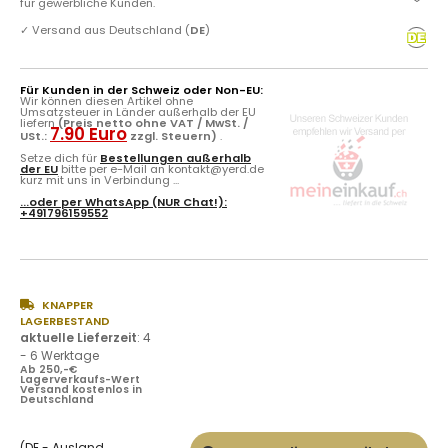
für gewerbliche Kunden.
✓
Versand aus Deutschland (
DE
)
Für Kunden in der Schweiz oder Non-EU:
Wir können diesen Artikel ohne
Umsatzsteuer in Länder außerhalb der EU
liefern
(Preis netto ohne VAT / MwSt. /
7.90 Euro
USt.:
zzgl. Steuern)
.
Setze dich für
Bestellungen außerhalb
der EU
bitte per e-Mail an kontakt@yerd.de
kurz mit uns in Verbindung ...
...oder per
WhatsApp
(NUR Chat!):
+491796159552
KNAPPER
LAGERBESTAND
aktuelle Lieferzeit
:
4
- 6 Werktage
Ab 250,-€
Lagerverkaufs-Wert
Versand kostenlos in
Deutschland
(DE - Ausland