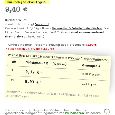
(nur noch 9 Stück am Lager!)
9,40 €
0,78 € pro 1 m
✓
inkl. 19% USt. , zzgl.
Versand
(Versandgewicht: 0,40 kg - Unsere
Versandtarif-Tabelle finden Sie hier
. Oder
klicken Sie auf "Versand" um den
Tarif für Ihren
aktuellen Warenkorb und
Ihrem Zielort
zu berechnen.)
Unverbindliche Preisempfehlung des Herstellers
:
12,90 €
✓
(Sie sparen
27.13%
, also
3,50 €
)
ab
Stückpreis / 12m (12,00 m)
Grundpreis
3
9,12 €
*
0,76 € pro m
10
8,93 €
*
0,74 € pro m
✓
Gewährleistung: Gegenüber
Verbrauchern
gelten die
gesetzlichen Mängelhaftungsrechte von
24 Monaten
, 12 Monate