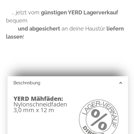
... jetzt vom
günstigen YERD Lagerverkauf
bequem
und abgesichert
an deine Haustür
liefern
lassen
!
Beschreibung
YERD Mähfäden:
Nylonschneidfaden
3,0 mm x 12 m