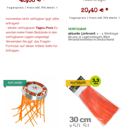
45,66 €
*
Tagespreis | Preis inkl. 19% MwSt. ✓
20,40 €
*
Tagespreis | Preis inkl. 19% MwSt. ✓
momentan nicht verfügbar (ggf. bitte
anfragen)
* letzter verfügbarer
Tages-Preis
Es
VERFÜGBAR
werden keine freien Bestände in den
aktuelle Lieferzeit
: 2 - 4 Werktage
verfügbaren Lägern angezeigt.
Ab 250,-€ Lagerverkaufs-Wert
Versand kostenlos in Deutschland
Verwenden Sie ggf. das Fragen-
Formular auf dieser Artikel-Seite für
Anfragen...
AUF LAGER
BESTSELLER