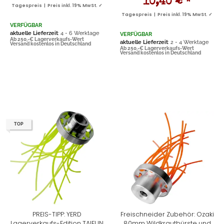
10,40 €
*
Tagespreis | Preis inkl. 19% MwSt. ✓
Tagespreis | Preis inkl. 19% MwSt. ✓
VERFÜGBAR
aktuelle Lieferzeit
: 4 - 6 Werktage
VERFÜGBAR
Ab 250,-€ Lagerverkaufs-Wert
aktuelle Lieferzeit
: 2 - 4 Werktage
Versand kostenlos in Deutschland
Ab 250,-€ Lagerverkaufs-Wert
Versand kostenlos in Deutschland
TOP
PREIS-TIPP: YERD
Freischneider Zubehör: Ozaki
Lagerverkaufs-Edition TAIFUN
80mm Wildkrautbürste und