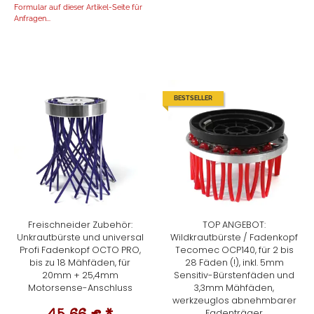
Formular auf dieser Artikel-Seite für
Anfragen...
BESTSELLER
Freischneider Zubehör:
TOP ANGEBOT:
Unkrautbürste und universal
Wildkrautbürste / Fadenkopf
Profi Fadenkopf OCTO PRO,
Tecomec OCP140, für 2 bis
bis zu 18 Mähfäden, für
28 Fäden (!), inkl. 5mm
20mm + 25,4mm
Sensitiv-Bürstenfäden und
Motorsense-Anschluss
3,3mm Mähfäden,
werkzeuglos abnehmbarer
Fadenträger