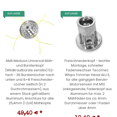
AUF LAGER
AUF LAGER
AMA Medusa Universal Mäh-
Freischneiderkopf - leichte
und Bürstenkopf
Montage, schneller
(Wildkrautbürste sensitiv) 52-
Fadenwechsel: Tecomec
fach - 36 Bürstenlöcher nach
Whips Trimmer Head ALU II,
unten und 8+8 Freischeider-
für alle gängigen Benzin-
Löcher seitlich (in 2
Motorsensen mit M10
Duchrchmessern), aus
Linksgewinde, Fadenkopf aus
einem Stück gefräßtem
Aluminium für max. 2
Aluminium, Anschluss für alle
Mähfäden bis ca. 4mm
25,4mm (1 Zoll) Mähköpfe
Durchmesser oder 1 Faden
über 4mm
49,40 €
*