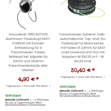
Innovativer YERD EDITION
Freischneider Zubehör: halb-
Aluminium-Fadenkopf EASY-
automatischer Tap-and-Go
CHANGE mit Schnell-
Fadenkopf für Motorsense,
Einfädelung, für 4
mit Faden Ø 2,4mm, für EASY
Freischneider-Fäden,
Load Universal und Go1, mit
Mähkopf inkl. Adpater für
Adaptern M 10x1,25 LH F - M
20mm und 25,4mm
8x1,25 LH M
Freischneiderköpfe aller
Marken
30,40 €
*
Tagespreis | Preis inkl. 19% MwSt. ✓
4,90 €
*
Tagespreis | Preis inkl. 19% MwSt. ✓
VERFÜGBAR
aktuelle Lieferzeit
: 2 - 4 Werktage
Ab 250,-€ Lagerverkaufs-Wert
VERFÜGBAR
Versand kostenlos in Deutschland
aktuelle Lieferzeit
: 2 - 4 Werktage
Ab 250,-€ Lagerverkaufs-Wert
Versand kostenlos in Deutschland