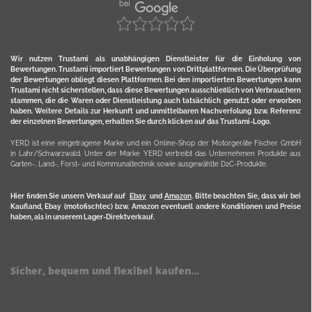
Wir nutzen Trustami als unabhängigen Dienstleister für die Einholung von
Bewertungen. Trustami importiert Bewertungen von Drittplattformen. Die Überprüfung
der Bewertungen obliegt diesen Plattformen. Bei den importierten Bewertungen kann
Trustami nicht sicherstellen, dass diese Bewertungen ausschließlich von Verbrauchern
stammen, die die Waren oder Dienstleistung auch tatsächlich genutzt oder erworben
haben. Weitere Details zur Herkunft und unmittelbaren Nachverfolung bzw. Referenz
der einzelnen Bewertungen, erhalten Sie durch klicken auf das Trustami-Logo.
YERD ist eine eingetragene Marke und ein Online-Shop der Motorgeräte Fischer GmbH
in Lahr/Schwarzwald. Unter der Marke YERD vertreibt das Unternehmen Produkte aus
Garten-, Land-, Forst- und Kommunaltechnik sowie ausgewählte D2C-Produkte.
Hier finden Sie unsern Verkauf auf
Ebay
und
Amazon
. Bitte beachten Sie, dass wir bei
Kaufland, Ebay (motofischtec) bzw. Amazon eventuell andere Konditionen und Preise
haben, als in unserem Lager-Direktverkauf.
Sicher, bequem und flexibel kaufen...