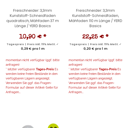
Freischneider: 3,3mm
Freischneider: 3,3mm
Kunststoff-Schneidfaden
Kunststoff-Schneidfaden,
quadratisch, Mähfaden 37 m
Mähfaden 110 m Länge / YERD
Länge / YERD Basics
Basics
10,90 €
*
22,25 €
*
Tagespreis | Preis inkl. 19% MwSt. ✓
Tagespreis | Preis inkl. 19% MwSt. ✓
0,29 € pro 1 m
0,20 € pro 1 m
momentan nicht verfügbar (ggf. bitte
momentan nicht verfügbar (ggf. bitte
anfragen)
anfragen)
* letzter verfügbarer
Tages-Preis
Es
* letzter verfügbarer
Tages-Preis
Es
werden keine freien Bestände in den
werden keine freien Bestände in den
verfügbaren Lägern angezeigt.
verfügbaren Lägern angezeigt.
Verwenden Sie ggf. das Fragen-
Verwenden Sie ggf. das Fragen-
Formular auf dieser Artikel-Seite für
Formular auf dieser Artikel-Seite für
Anfragen...
Anfragen...