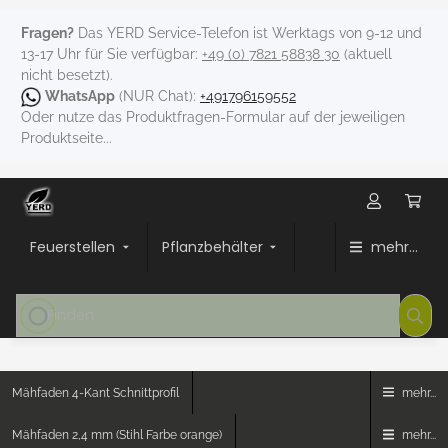
Fragen?
Das YERD Service-Telefon ist Werktags von 9-12 und
13-17 Uhr für Sie verfügbar:
+49 (0) 7821 58838 30
(aktuell
nicht besetzt).
WhatsApp
(NUR Chat):
+491796159552
Oder nutze das Produktfragen-Formular auf der jeweiligen
Produktseite...
Feuerstellen
Pflanzbehälter
mehr...
Mähfaden 4-Kant Schnittprofil
mehr...
Mähfaden 2,4 mm (Stihl Farbe orange)
mehr...