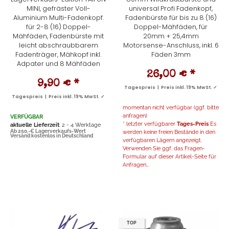
MINI, gefräster Voll-
universal Profi Fadenkopf,
Aluminium Multi-Fadenkopf.
Fadenbürste für bis zu 8 (16)
für 2-8 (16) Doppel-
Doppel-Mähfäden, für
Mähfäden, Fadenbürste mit
20mm + 25,4mm
leicht abschraubbarem
Motorsense-Anschluss, inkl. 6
Fadenträger, Mähkopf inkl.
Fäden 3mm
Adpater und 8 Mähfäden
26,00 €
*
9,90 €
*
Tagespreis | Preis inkl. 19% MwSt. ✓
Tagespreis | Preis inkl. 19% MwSt. ✓
momentan nicht verfügbar (ggf. bitte
anfragen)
VERFÜGBAR
* letzter verfügbarer
Tages-Preis
Es
aktuelle Lieferzeit
: 2 - 4 Werktage
Ab 250,-€ Lagerverkaufs-Wert
werden keine freien Bestände in den
Versand kostenlos in Deutschland
verfügbaren Lägern angezeigt.
Verwenden Sie ggf. das Fragen-
Formular auf dieser Artikel-Seite für
Anfragen...
TOP