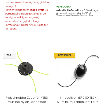
momentan nicht verfügbar (ggf. bitte
anfragen)
VERFÜGBAR
* letzter verfügbarer
Tages-Preis
Es
aktuelle Lieferzeit
: 4 - 6 Werktage
werden keine freien Bestände in den
Ab 250,-€ Lagerverkaufs-Wert
Versand kostenlos in Deutschland
verfügbaren Lägern angezeigt.
Verwenden Sie ggf. das Fragen-
Formular auf dieser Artikel-Seite für
Anfragen...
TOP
BESTSELLER
Freischneider Zubehör: YERD
Innovativer YERD EDITION
Multiline Nylon Fadenkopf
Aluminium-Fadenkopf EASY-