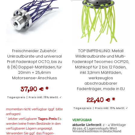
Freischneider Zubehör:
TOP EMPFEHLUNG: Metall
Unkrautbürste und universal
Wildkrautbürste und Multi-
Profi Fadenkopf OCTO, bis zu
Fadenkopf Tecomec OCP120,
8 (16) Doppel-Mähfäden, für
Mähkopf für 2 bis 12 Fäden,
20mm + 25,4mm
inkl. 3,3mm Mähfäden,
Motorsense-Anschluss
werkzeuglos
abschraubbarer
Fadenträger, made in EU
37,90 €
*
Tagespreis | Preis inkl. 19% MwSt. ✓
22,40 €
*
Tagespreis | Preis inkl. 19% MwSt. ✓
momentan nicht verfügbar (ggf. bitte
anfragen)
* letzter verfügbarer
Tages-Preis
Es
VERFÜGBAR
werden keine freien Bestände in den
aktuelle Lieferzeit
: 2 - 4 Werktage
verfügbaren Lägern angezeigt.
Ab 250,-€ Lagerverkaufs-Wert
Versand kostenlos in Deutschland
Verwenden Sie ggf. das Fragen-