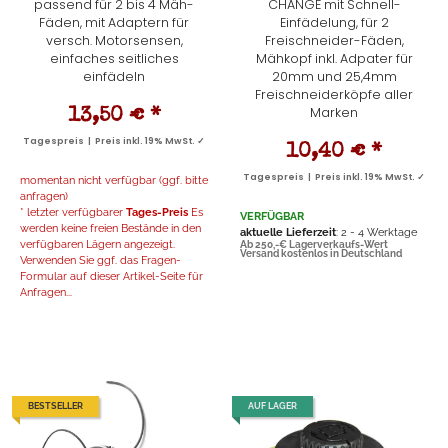
passend für 2 bis 4 Mäh-
CHANGE mit Schnell-
Fäden, mit Adaptern für
Einfädelung, für 2
versch. Motorsensen,
Freischneider-Fäden,
einfaches seitliches
Mähkopf inkl. Adpater für
einfädeln
20mm und 25,4mm
Freischneiderköpfe aller
Marken
13,50 €
*
Tagespreis | Preis inkl. 19% MwSt. ✓
10,40 €
*
Tagespreis | Preis inkl. 19% MwSt. ✓
momentan nicht verfügbar (ggf. bitte
anfragen)
* letzter verfügbarer
Tages-Preis
Es
VERFÜGBAR
werden keine freien Bestände in den
aktuelle Lieferzeit
: 2 - 4 Werktage
verfügbaren Lägern angezeigt.
Ab 250,-€ Lagerverkaufs-Wert
Versand kostenlos in Deutschland
Verwenden Sie ggf. das Fragen-
Formular auf dieser Artikel-Seite für
Anfragen...
BESTSELLER
AUF LAGER