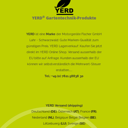
®
YERD
Gartentechnik-Produkte
YERD
ist eine
Marke
der Motorgeräte Fischer GmbH
Lahr - Schwarzwald: Gute Marken-Qualität zum
günstigen Preis. YERD Lagerverkauf: Kaufen Sie jetzt
direkt im YERD Online Shop. Versand ausserhalb der
EU bitte auf Anfrage. Kunden ausserhalb der EU
können wir selbstverständlich die Mehrwert-Steuer
erstatten......
Tel.: +49 (0) 7821 58838 30
YERD Versand (shipping)
Deutschland
(DE)
, Österreich
(AT)
, France
(FR)
,
Nederland
(NL)
, Belgique België Belgien
(BE)
,
Lëtzebuerg
(LU)
, Sverige
(SE)