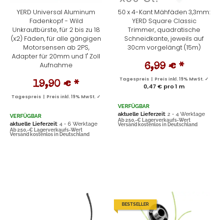
YERD Universal Aluminum
50 x 4-Kant Mähfäden 3,3mm:
Fadenkopf - Wild
YERD Square Classic
Unkrautbürste, für 2 bis zu 18
Trimmer, quadratische
(x2) Fäden, für alle gängigen
Schneidkante, jeweils auf
Motorsensen ab 2PS,
30cm vorgelängt (15m)
Adapter für 20mm und 1" Zoll
Aufnahme
6,99 €
*
Tagespreis | Preis inkl. 19% MwSt. ✓
19,90 €
*
0,47 € pro 1 m
Tagespreis | Preis inkl. 19% MwSt. ✓
VERFÜGBAR
aktuelle Lieferzeit
: 2 - 4 Werktage
VERFÜGBAR
Ab 250,-€ Lagerverkaufs-Wert
aktuelle Lieferzeit
: 4 - 6 Werktage
Versand kostenlos in Deutschland
Ab 250,-€ Lagerverkaufs-Wert
Versand kostenlos in Deutschland
BESTSELLER