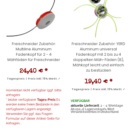
Freischneider Zubehör:
Freischneider Zubehör: YERD
Multiline Aluminium
Aluminum universal
Fadenkopf für 2 - 4
Fadenkopf mit 2 bis zu 4
Mähfäden für Freischneider
doppelten Mäh-Fäden (8),
Mähkopf leicht und einfach
zu bestücken
24,40 €
*
Tagespreis | Preis inkl. 19% MwSt. ✓
19,40 €
*
Tagespreis | Preis inkl. 19% MwSt. ✓
momentan nicht verfügbar (ggf. bitte
anfragen)
* letzter verfügbarer
Tages-Preis
Es
VERFÜGBAR
werden keine freien Bestände in den
aktuelle Lieferzeit
: 2 - 4 Werktage
verfügbaren Lägern angezeigt.
Ab 250,-€ Lagerverkaufs-Wert
Versand kostenlos in Deutschland
Verwenden Sie ggf. das Fragen-
Formular auf dieser Artikel-Seite für
Anfragen...