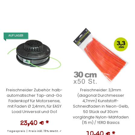
AUF LAGER
Freischneider Zubehör: halb-
Freischneider: 3,3mm
automatischer Tap-and-Go
(diagonal Durchmesser
Fadenkopf für Motorsense,
4,7mm) Kunststoff-
mit Faden Ø 2,4mm, für EASY
Schneidfaden in Neon-Gelb,
Load Universal und Go1
50 Stück auf 30cm
vorglängte Nylon-Mähfaden
(15 m) / YERD Basics
23,40 €
*
Tagespreis | Preis inkl. 19% MwSt. ✓
10,40 €
*