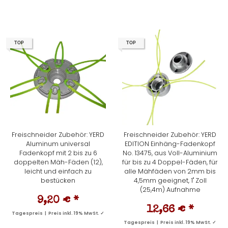
TOP
TOP
Freischneider Zubehör: YERD
Freischneider Zubehör: YERD
Aluminum universal
EDITION Einhäng-Fadenkopf
Fadenkopf mit 2 bis zu 6
No. 13475, aus Voll-Aluminium
doppelten Mäh-Fäden (12),
für bis zu 4 Doppel-Fäden, für
leicht und einfach zu
alle Mähfäden von 2mm bis
bestücken
4,5mm geeignet, 1" Zoll
(25,4m) Aufnahme
9,20 €
*
12,66 €
*
Tagespreis | Preis inkl. 19% MwSt. ✓
Tagespreis | Preis inkl. 19% MwSt. ✓