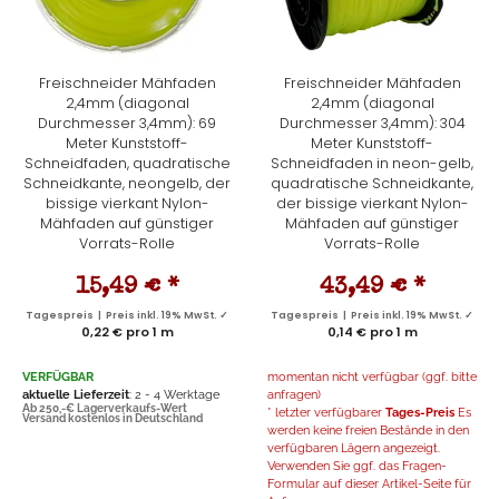
Freischneider Mähfaden
Freischneider Mähfaden
2,4mm (diagonal
2,4mm (diagonal
Durchmesser 3,4mm): 69
Durchmesser 3,4mm): 304
Meter Kunststoff-
Meter Kunststoff-
Schneidfaden, quadratische
Schneidfaden in neon-gelb,
Schneidkante, neongelb, der
quadratische Schneidkante,
bissige vierkant Nylon-
der bissige vierkant Nylon-
Mähfaden auf günstiger
Mähfaden auf günstiger
Vorrats-Rolle
Vorrats-Rolle
15,49 €
*
43,49 €
*
Tagespreis | Preis inkl. 19% MwSt. ✓
Tagespreis | Preis inkl. 19% MwSt. ✓
0,22 € pro 1 m
0,14 € pro 1 m
VERFÜGBAR
momentan nicht verfügbar (ggf. bitte
aktuelle Lieferzeit
: 2 - 4 Werktage
anfragen)
Ab 250,-€ Lagerverkaufs-Wert
* letzter verfügbarer
Tages-Preis
Es
Versand kostenlos in Deutschland
werden keine freien Bestände in den
verfügbaren Lägern angezeigt.
Verwenden Sie ggf. das Fragen-
Formular auf dieser Artikel-Seite für