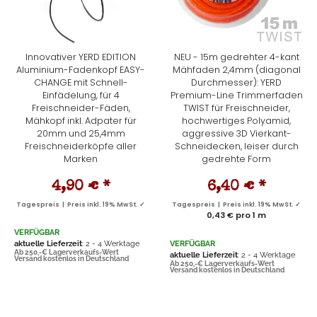
Innovativer YERD EDITION
NEU - 15m gedrehter 4-kant
Aluminium-Fadenkopf EASY-
Mähfaden 2,4mm (diagonal
CHANGE mit Schnell-
Durchmesser): YERD
Einfädelung, für 4
Premium-Line Trimmerfaden
Freischneider-Fäden,
TWIST für Freischneider,
Mähkopf inkl. Adpater für
hochwertiges Polyamid,
20mm und 25,4mm
aggressive 3D Vierkant-
Freischneiderköpfe aller
Schneidecken, leiser durch
Marken
gedrehte Form
4,90 €
*
6,40 €
*
Tagespreis | Preis inkl. 19% MwSt. ✓
Tagespreis | Preis inkl. 19% MwSt. ✓
0,43 € pro 1 m
VERFÜGBAR
aktuelle Lieferzeit
: 2 - 4 Werktage
VERFÜGBAR
Ab 250,-€ Lagerverkaufs-Wert
aktuelle Lieferzeit
: 2 - 4 Werktage
Versand kostenlos in Deutschland
Ab 250,-€ Lagerverkaufs-Wert
Versand kostenlos in Deutschland