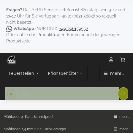
Fragen?
Das YERD Service-Telefon ist Werktags von 9-12 und
13-17 Uhr für Sie verfügbar:
+49 (0) 7821 58838 30
(aktuell
nicht besetzt).
WhatsApp
(NUR Chat):
+491796159552
Oder nutze das Produktfragen-Formular auf der jeweiligen
Produktseite...
Feuerstellen
Pflanzbehälter
mehr...
Mähfaden 4-Kant Schnittprofil
mehr...
Mähfaden 2,4 mm (Stihl Farbe orange)
mehr...