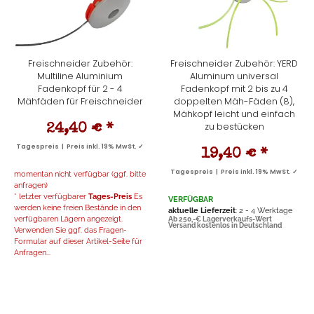
Freischneider Zubehör:
Freischneider Zubehör: YERD
Multiline Aluminium
Aluminum universal
Fadenkopf für 2 - 4
Fadenkopf mit 2 bis zu 4
Mähfäden für Freischneider
doppelten Mäh-Fäden (8),
Mähkopf leicht und einfach
zu bestücken
24,40 €
*
Tagespreis | Preis inkl. 19% MwSt. ✓
19,40 €
*
Tagespreis | Preis inkl. 19% MwSt. ✓
momentan nicht verfügbar (ggf. bitte
anfragen)
* letzter verfügbarer
Tages-Preis
Es
VERFÜGBAR
werden keine freien Bestände in den
aktuelle Lieferzeit
: 2 - 4 Werktage
verfügbaren Lägern angezeigt.
Ab 250,-€ Lagerverkaufs-Wert
Versand kostenlos in Deutschland
Verwenden Sie ggf. das Fragen-
Formular auf dieser Artikel-Seite für
Anfragen...