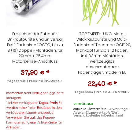
Freischneider Zubehör:
TOP EMPFEHLUNG: Metall
Unkrautbürste und universal
Wildkrautbürste und Multi-
Profi Fadenkopf OCTO, bis zu
Fadenkopf Tecomec OCP120,
8 (16) Doppel-Mähfäden, für
Mähkopf für 2 bis 12 Fäden,
20mm + 25,4mm
inkl. 3,3mm Mähfäden,
Motorsense-Anschluss
werkzeuglos
abschraubbarer
Fadenträger, made in EU
37,90 €
*
Tagespreis | Preis inkl. 19% MwSt. ✓
22,40 €
*
Tagespreis | Preis inkl. 19% MwSt. ✓
momentan nicht verfügbar (ggf. bitte
anfragen)
* letzter verfügbarer
Tages-Preis
Es
VERFÜGBAR
werden keine freien Bestände in den
aktuelle Lieferzeit
: 2 - 4 Werktage
verfügbaren Lägern angezeigt.
Ab 250,-€ Lagerverkaufs-Wert
Versand kostenlos in Deutschland
Verwenden Sie ggf. das Fragen-
Formular auf dieser Artikel-Seite für
Anfragen...