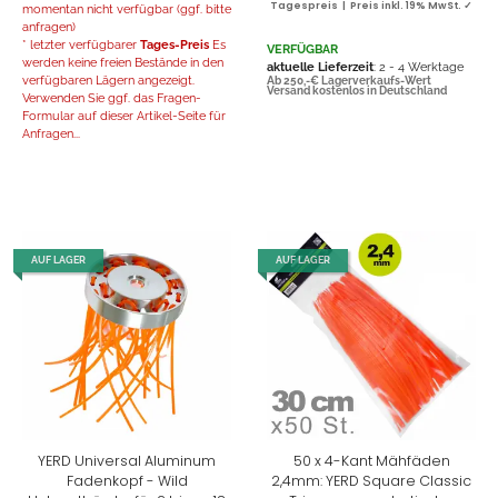
Tagespreis | Preis inkl. 19% MwSt. ✓
momentan nicht verfügbar (ggf. bitte
anfragen)
* letzter verfügbarer
Tages-Preis
Es
VERFÜGBAR
werden keine freien Bestände in den
aktuelle Lieferzeit
: 2 - 4 Werktage
verfügbaren Lägern angezeigt.
Ab 250,-€ Lagerverkaufs-Wert
Versand kostenlos in Deutschland
Verwenden Sie ggf. das Fragen-
Formular auf dieser Artikel-Seite für
Anfragen...
AUF LAGER
AUF LAGER
YERD Universal Aluminum
50 x 4-Kant Mähfäden
Fadenkopf - Wild
2,4mm: YERD Square Classic