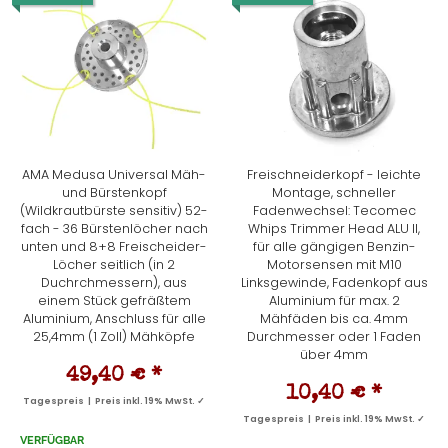
AMA Medusa Universal Mäh-
Freischneiderkopf - leichte
und Bürstenkopf
Montage, schneller
(Wildkrautbürste sensitiv) 52-
Fadenwechsel: Tecomec
fach - 36 Bürstenlöcher nach
Whips Trimmer Head ALU II,
unten und 8+8 Freischeider-
für alle gängigen Benzin-
Löcher seitlich (in 2
Motorsensen mit M10
Duchrchmessern), aus
Linksgewinde, Fadenkopf aus
einem Stück gefräßtem
Aluminium für max. 2
Aluminium, Anschluss für alle
Mähfäden bis ca. 4mm
25,4mm (1 Zoll) Mähköpfe
Durchmesser oder 1 Faden
über 4mm
49,40 €
*
10,40 €
*
Tagespreis | Preis inkl. 19% MwSt. ✓
Tagespreis | Preis inkl. 19% MwSt. ✓
VERFÜGBAR