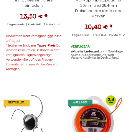
einfaches seitliches
Mähkopf inkl. Adpater für
einfädeln
20mm und 25,4mm
Freischneiderköpfe aller
Marken
13,50 €
*
Tagespreis | Preis inkl. 19% MwSt. ✓
10,40 €
*
Tagespreis | Preis inkl. 19% MwSt. ✓
momentan nicht verfügbar (ggf. bitte
anfragen)
* letzter verfügbarer
Tages-Preis
Es
VERFÜGBAR
werden keine freien Bestände in den
aktuelle Lieferzeit
: 2 - 4 Werktage
verfügbaren Lägern angezeigt.
Ab 250,-€ Lagerverkaufs-Wert
Versand kostenlos in Deutschland
Verwenden Sie ggf. das Fragen-
Formular auf dieser Artikel-Seite für
Anfragen...
BESTSELLER
AUF LAGER