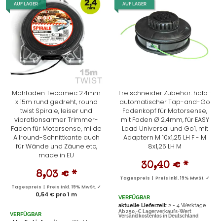
AUF LAGER
AUF LAGER
Mähfaden Tecomec 2.4mm
Freischneider Zubehör: halb-
x 15m rund gedreht, round
automatischer Tap-and-Go
twist Spirale, leiser und
Fadenkopf für Motorsense,
vibrationsarmer Trimmer-
mit Faden Ø 2,4mm, für EASY
Faden für Motorsense, milde
Load Universal und Go1, mit
Allround-Schnittkante auch
Adaptern M 10x1,25 LH F - M
für Wände und Zäune etc,
8x1,25 LH M
made in EU
30,40 €
*
8,03 €
*
Tagespreis | Preis inkl. 19% MwSt. ✓
Tagespreis | Preis inkl. 19% MwSt. ✓
0,54 € pro 1 m
VERFÜGBAR
aktuelle Lieferzeit
: 2 - 4 Werktage
Ab 250,-€ Lagerverkaufs-Wert
VERFÜGBAR
Versand kostenlos in Deutschland