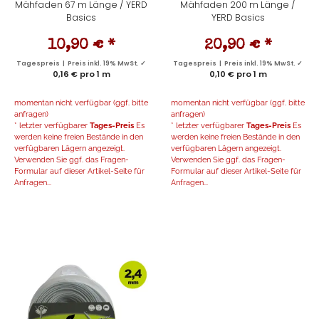
Mähfaden 67 m Länge / YERD
Mähfaden 200 m Länge /
Basics
YERD Basics
10,90 €
*
20,90 €
*
Tagespreis | Preis inkl. 19% MwSt. ✓
Tagespreis | Preis inkl. 19% MwSt. ✓
0,16 € pro 1 m
0,10 € pro 1 m
momentan nicht verfügbar (ggf. bitte
momentan nicht verfügbar (ggf. bitte
anfragen)
anfragen)
* letzter verfügbarer
Tages-Preis
Es
* letzter verfügbarer
Tages-Preis
Es
werden keine freien Bestände in den
werden keine freien Bestände in den
verfügbaren Lägern angezeigt.
verfügbaren Lägern angezeigt.
Verwenden Sie ggf. das Fragen-
Verwenden Sie ggf. das Fragen-
Formular auf dieser Artikel-Seite für
Formular auf dieser Artikel-Seite für
Anfragen...
Anfragen...