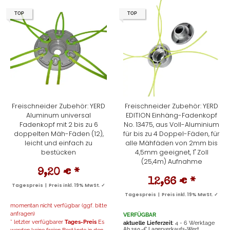
TOP
TOP
Freischneider Zubehör: YERD
Freischneider Zubehör: YERD
Aluminum universal
EDITION Einhäng-Fadenkopf
Fadenkopf mit 2 bis zu 6
No. 13475, aus Voll-Aluminium
doppelten Mäh-Fäden (12),
für bis zu 4 Doppel-Fäden, für
leicht und einfach zu
alle Mähfäden von 2mm bis
bestücken
4,5mm geeignet, 1" Zoll
(25,4m) Aufnahme
9,20 €
*
12,66 €
*
Tagespreis | Preis inkl. 19% MwSt. ✓
Tagespreis | Preis inkl. 19% MwSt. ✓
momentan nicht verfügbar (ggf. bitte
anfragen)
VERFÜGBAR
* letzter verfügbarer
Tages-Preis
Es
aktuelle Lieferzeit
: 4 - 6 Werktage
Ab 250,-€ Lagerverkaufs-Wert