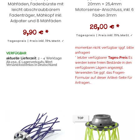
Mähfäden, Fadenbürste mit
20mm + 25,4mm
leicht abschraubbarem
Motorsense-Anschluss, inkl. 6
Fadenträger, Mähkopf inkl.
Fäden 3mm
Adpater und 8 Mähfäden
26,00 €
*
9,90 €
*
Tagespreis | Preis inkl. 19% MwSt. ✓
Tagespreis | Preis inkl. 19% MwSt. ✓
momentan nicht verfügbar (ggf. bitte
anfragen)
VERFÜGBAR
* letzter verfügbarer
Tages-Preis
Es
aktuelle Lieferzeit
: 2 - 4 Werktage
Ab 250,-€ Lagerverkaufs-Wert
werden keine freien Bestände in den
Versand kostenlos in Deutschland
verfügbaren Lägern angezeigt.
Verwenden Sie ggf. das Fragen-
Formular auf dieser Artikel-Seite für
Anfragen...
TOP