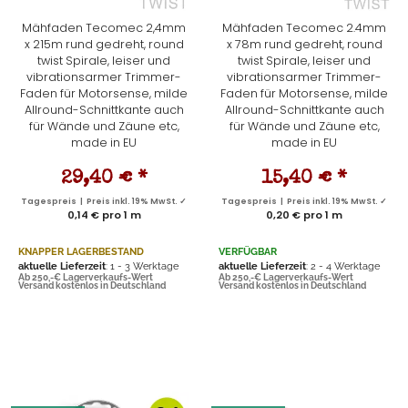
Mähfaden Tecomec 2,4mm
Mähfaden Tecomec 2.4mm
x 215m rund gedreht, round
x 78m rund gedreht, round
twist Spirale, leiser und
twist Spirale, leiser und
vibrationsarmer Trimmer-
vibrationsarmer Trimmer-
Faden für Motorsense, milde
Faden für Motorsense, milde
Allround-Schnittkante auch
Allround-Schnittkante auch
für Wände und Zäune etc,
für Wände und Zäune etc,
made in EU
made in EU
29,40 €
*
15,40 €
*
Tagespreis | Preis inkl. 19% MwSt. ✓
Tagespreis | Preis inkl. 19% MwSt. ✓
0,14 € pro 1 m
0,20 € pro 1 m
KNAPPER LAGERBESTAND
VERFÜGBAR
aktuelle Lieferzeit
: 1 - 3 Werktage
aktuelle Lieferzeit
: 2 - 4 Werktage
Ab 250,-€ Lagerverkaufs-Wert
Ab 250,-€ Lagerverkaufs-Wert
Versand kostenlos in Deutschland
Versand kostenlos in Deutschland