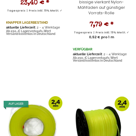
bissige vierkant Nylon-
23,40 €
*
Mähfaden auf günstiger
Tagespreis | Preis inkl. 19% MwSt. ✓
Vorrats-Rolle
KNAPPER LAGERBESTAND
7,79 €
*
aktuelle Lieferzeit
: 2 - 4 Werktage
Ab 250,-€ Lagerverkaufs-Wert
Tagespreis | Preis inkl. 19% MwSt. ✓
Versand kostenlos in Deutschland
0,52 € pro 1 m
VERFÜGBAR
aktuelle Lieferzeit
: 2 - 4 Werktage
Ab 250,-€ Lagerverkaufs-Wert
Versand kostenlos in Deutschland
AUF LAGER