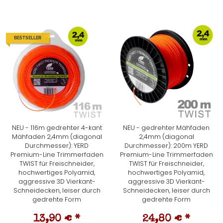
BESTSELLER
NEU - 116m gedrehter 4-kant
NEU - gedrehter Mähfaden
Mähfaden 2,4mm (diagonal
2,4mm (diagonal
Durchmesser): YERD
Durchmesser): 200m YERD
Premium-Line Trimmerfaden
Premium-Line Trimmerfaden
TWIST für Freischneider,
TWIST für Freischneider,
hochwertiges Polyamid,
hochwertiges Polyamid,
aggressive 3D Vierkant-
aggressive 3D Vierkant-
Schneidecken, leiser durch
Schneidecken, leiser durch
gedrehte Form
gedrehte Form
13,90 €
*
24,80 €
*