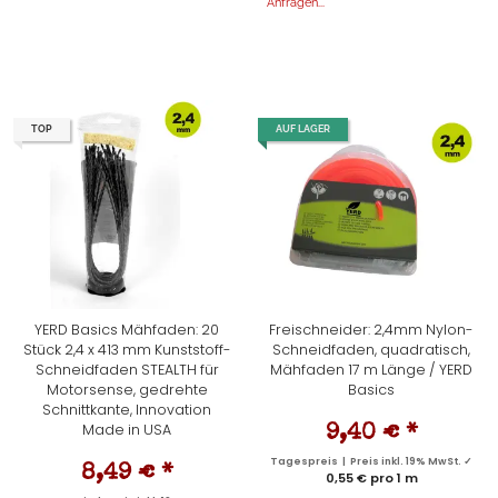
Anfragen...
TOP
AUF LAGER
YERD Basics Mähfaden: 20
Freischneider: 2,4mm Nylon-
Stück 2,4 x 413 mm Kunststoff-
Schneidfaden, quadratisch,
Schneidfaden STEALTH für
Mähfaden 17 m Länge / YERD
Motorsense, gedrehte
Basics
Schnittkante, Innovation
Made in USA
9,40 €
*
Tagespreis | Preis inkl. 19% MwSt. ✓
8,49 €
*
0,55 € pro 1 m