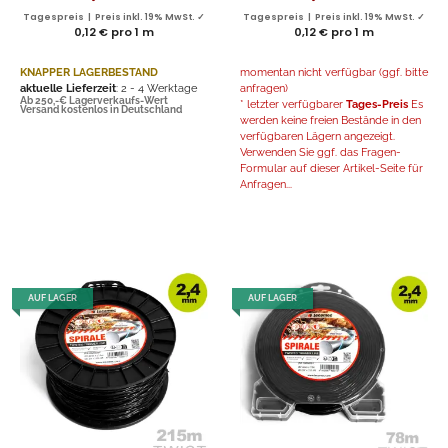
Tagespreis | Preis inkl. 19% MwSt. ✓
Tagespreis | Preis inkl. 19% MwSt. ✓
0,12 € pro 1 m
0,12 € pro 1 m
KNAPPER LAGERBESTAND
momentan nicht verfügbar (ggf. bitte
aktuelle Lieferzeit
: 2 - 4 Werktage
anfragen)
Ab 250,-€ Lagerverkaufs-Wert
* letzter verfügbarer
Tages-Preis
Es
Versand kostenlos in Deutschland
werden keine freien Bestände in den
verfügbaren Lägern angezeigt.
Verwenden Sie ggf. das Fragen-
Formular auf dieser Artikel-Seite für
Anfragen...
AUF LAGER
AUF LAGER