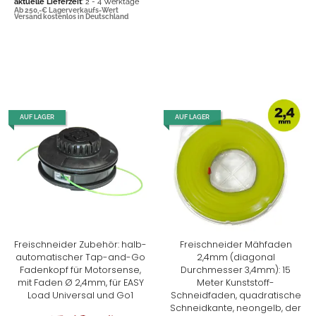
aktuelle Lieferzeit
: 2 - 4 Werktage
Ab 250,-€ Lagerverkaufs-Wert
Versand kostenlos in Deutschland
AUF LAGER
AUF LAGER
Freischneider Zubehör: halb-
Freischneider Mähfaden
automatischer Tap-and-Go
2,4mm (diagonal
Fadenkopf für Motorsense,
Durchmesser 3,4mm): 15
mit Faden Ø 2,4mm, für EASY
Meter Kunststoff-
Load Universal und Go1
Schneidfaden, quadratische
Schneidkante, neongelb, der