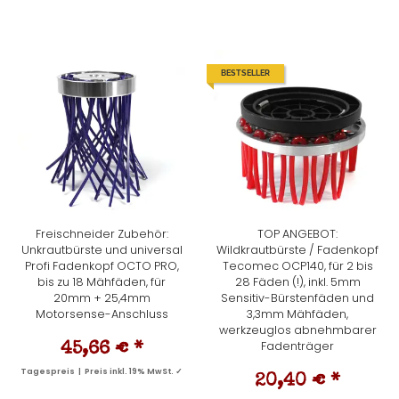
BESTSELLER
Freischneider Zubehör:
TOP ANGEBOT:
Unkrautbürste und universal
Wildkrautbürste / Fadenkopf
Profi Fadenkopf OCTO PRO,
Tecomec OCP140, für 2 bis
bis zu 18 Mähfäden, für
28 Fäden (!), inkl. 5mm
20mm + 25,4mm
Sensitiv-Bürstenfäden und
Motorsense-Anschluss
3,3mm Mähfäden,
werkzeuglos abnehmbarer
Fadenträger
45,66 €
*
Tagespreis | Preis inkl. 19% MwSt. ✓
20,40 €
*