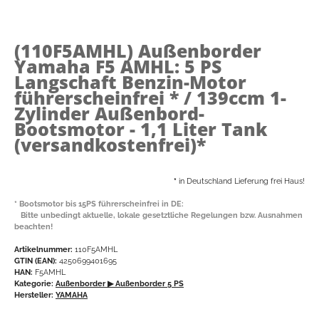
(110F5AMHL)
Außenborder
Yamaha F5 AMHL: 5 PS
Langschaft Benzin-Motor
führerscheinfrei * / 139ccm 1-
Zylinder Außenbord-
Bootsmotor - 1,1 Liter Tank
(versandkostenfrei)*
*
in Deutschland Lieferung frei Haus!
* Bootsmotor bis 15PS führerscheinfrei in DE:
Bitte unbedingt aktuelle, lokale gesetztliche Regelungen bzw. Ausnahmen
beachten!
Artikelnummer:
110F5AMHL
GTIN (EAN):
4250699401695
HAN:
F5AMHL
Kategorie:
Außenborder
▶ Außenborder 5 PS
Hersteller:
YAMAHA