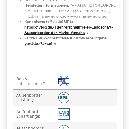
Herstellerinformationen:
YAMAHA MOTOR EUROPE
N.V.; Hansemannstraße 12; 41468 Neuss; Germany;
info@yamaha-motor.de; www.yamaha-motor.eu
Kanonische (offizielle) URL:
https://yerd.de/Fuehrerscheinfreier-Langschaft-
Aussenborder-der-Marke-Yamaha
➔
Kurze URL-Schreibweise für Browser-Eingabe:
yerd.de/?a=346
➔
Produkteigenschaft
Wert
Boots-
Führerschein *:
Außenborder
Leistung:
Außenborder
Schaftlänge:
Aussenborder