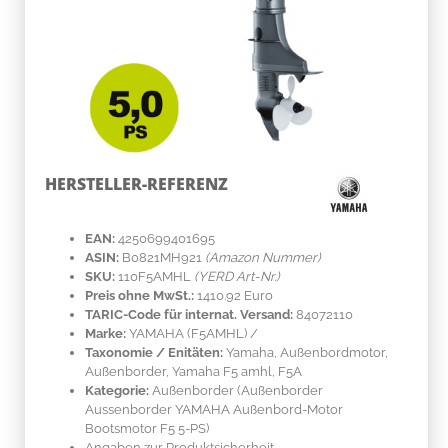
HERSTELLER-REFERENZ
EAN:
4250699401695
ASIN:
B0821MH921
(Amazon Nummer)
SKU:
110F5AMHL
(YERD Art-Nr.)
Preis ohne MwSt.:
1410.92 Euro
TARIC-Code für internat. Versand:
84072110
Marke:
YAMAHA
(F5AMHL)
/
Taxonomie / Enitäten:
Yamaha, Außenbordmotor,
Außenborder, Yamaha F5 amhl, F5A
Kategorie:
Außenborder (Außenborder
Aussenborder YAMAHA Außenbord-Motor
Bootsmotor F5 5-PS)
Angaben zur Produktsicherheit