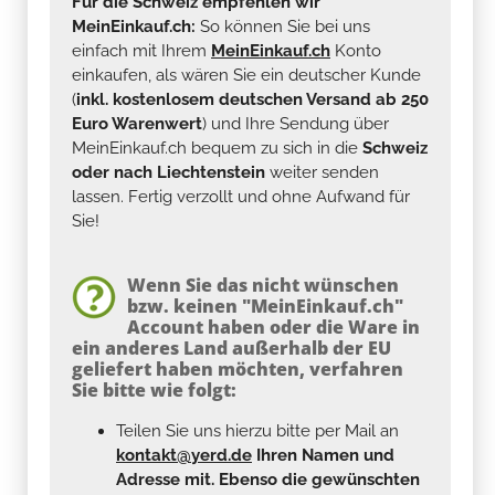
Für die Schweiz empfehlen wir
MeinEinkauf.ch:
So können Sie bei uns
einfach mit Ihrem
MeinEinkauf.ch
Konto
einkaufen, als wären Sie ein deutscher Kunde
(
inkl. kostenlosem deutschen Versand ab 250
Euro Warenwert
) und Ihre Sendung über
MeinEinkauf.ch bequem zu sich in die
Schweiz
oder nach Liechtenstein
weiter senden
lassen. Fertig verzollt und ohne Aufwand für
Sie!
Wenn Sie das nicht wünschen
bzw. keinen "MeinEinkauf.ch"
Account haben oder die Ware in
ein anderes Land außerhalb der EU
geliefert haben möchten, verfahren
Sie bitte wie folgt:
Teilen Sie uns hierzu bitte per Mail an
kontakt@yerd.de
Ihren Namen und
Adresse mit. Ebenso die gewünschten