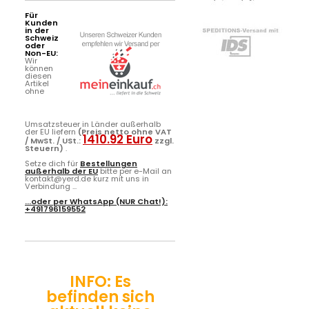
Für
Kunden
in der
Schweiz
oder
Non-EU:
Wir
können
diesen
Artikel
ohne
Umsatzsteuer in Länder außerhalb
der EU liefern
(Preis netto ohne VAT
1410.92 Euro
/ MwSt. / USt.:
zzgl.
Steuern)
.
Setze dich für
Bestellungen
außerhalb der EU
bitte per e-Mail an
kontakt@yerd.de kurz mit uns in
Verbindung ...
...oder per
WhatsApp
(NUR Chat!):
+491796159552
INFO: Es
befinden sich