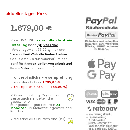
aktueller Tages-Preis:
1.679,00 €
✓
inkl. 19% USt. ,
versandkostenfreie
Lieferung
nach
DE
.
Versand
(Versandgewicht: 39,00 kg - Unsere
Versandtarif-Tabelle finden Sie hier
.
Oder klicken Sie auf "Versand" um den
Tarif für Ihren
aktuellen Warenkorb und
Ihrem Zielort
zu berechnen.)
Unverbindliche Preisempfehlung
des Herstellers
:
1.735,00 €
✓
(Sie sparen
3.23%
, also
56,00 €
)
✓
Gewährleistung: Gegenüber
Verbrauchern
gelten die
gesetzlichen
Mängelhaftungsrechte von
24
Monaten
, 12 Monate für gewerbliche
Kunden.
✓
Versand aus Deutschland (
DE
)