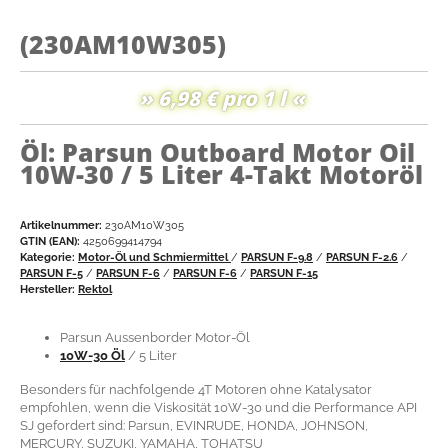
(230AM10W305)
» 6,98 € pro 1 l «
Öl: Parsun Outboard Motor Oil
10W-30 / 5 Liter 4-Takt Motoröl
Artikelnummer:
230AM10W305
GTIN (EAN):
4250699414794
Kategorie:
Motor-Öl und Schmiermittel
/
PARSUN F-9.8
/
PARSUN F-2.6
/
PARSUN F-5
/
PARSUN F-6
/
PARSUN F-6
/
PARSUN F-15
Hersteller:
Rektol
Parsun Aussenborder Motor-Öl
10W-30 Öl
/ 5 Liter
Besonders für nachfolgende 4T Motoren ohne Katalysator
empfohlen, wenn die Viskosität 10W-30 und die Performance API
SJ gefordert sind: Parsun, EVINRUDE, HONDA, JOHNSON,
MERCURY, SUZUKI, YAMAHA, TOHATSU