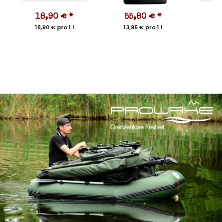
18,90 €
*
55,80 €
*
6
18,90 € pro 1 l
13,95 € pro 1 l