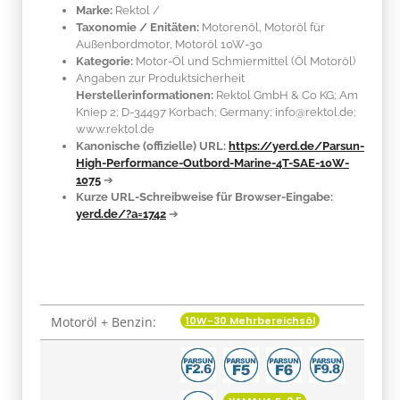
Marke:
Rektol
/
Taxonomie / Enitäten:
Motorenöl, Motoröl für
Außenbordmotor, Motoröl 10W-30
Kategorie:
Motor-Öl und Schmiermittel (Öl Motoröl)
Angaben zur Produktsicherheit
Herstellerinformationen:
Rektol GmbH & Co KG; Am
Kniep 2; D-34497 Korbach; Germany; info@rektol.de;
www.rektol.de
Kanonische (offizielle) URL:
https://yerd.de/Parsun-
High-Performance-Outbord-Marine-4T-SAE-10W-
1075
➔
Kurze URL-Schreibweise für Browser-Eingabe:
yerd.de/?a=1742
➔
10W-30 Mehrbereichsöl
Motoröl + Benzin:
Produkteigenschaft
Wert