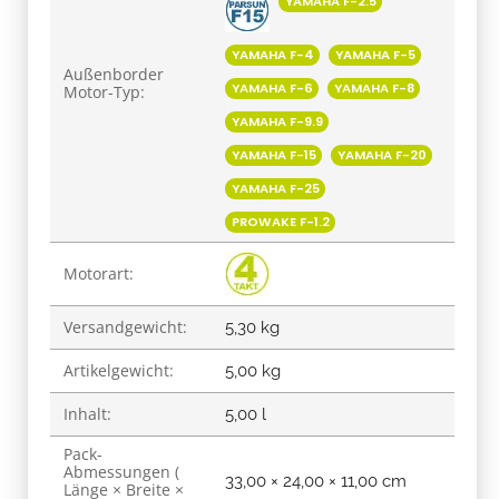
YAMAHA F-2.5
YAMAHA F-4
YAMAHA F-5
Außenborder
YAMAHA F-6
YAMAHA F-8
Motor-Typ:
YAMAHA F-9.9
YAMAHA F-15
YAMAHA F-20
YAMAHA F-25
PROWAKE F-1.2
Motorart:
Versandgewicht:
5,30 kg
Artikelgewicht:
5,00
kg
Inhalt:
5,00 l
Pack-
Abmessungen (
33,00 × 24,00 × 11,00 cm
Länge × Breite ×