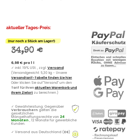
aktueller Tages-Preis:
(nur noch 2 Stück am Lager!)
34,90 €
6,98 € pro 1 l
✓
inkl. 19% USt. , zzgl.
Versand
(Versandgewicht: 5,30 kg - Unsere
Versandtarif-Tabelle finden Sie hier
.
Oder klicken Sie auf "Versand" um den
Tarif für Ihren
aktuellen Warenkorb und
Ihrem Zielort
zu berechnen.)
✓
Gewährleistung: Gegenüber
Verbrauchern
gelten die
gesetzlichen
Mängelhaftungsrechte von
24
Monaten
, 12 Monate für gewerbliche
Kunden.
✓
Versand aus Deutschland (
DE
)