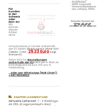
Für
Kunden
in der
Schweiz
oder
Non-EU:
Wir
können
diesen
Artikel
ohne
Umsatzsteuer in Länder außerhalb
der EU liefern
(Preis netto ohne VAT
29.33 Euro
/ MwSt. / USt.:
zzgl.
Steuern)
.
Setze dich für
Bestellungen
außerhalb der EU
bitte per e-Mail an
kontakt@yerd.de kurz mit uns in
Verbindung ...
...oder per
WhatsApp
(NUR Chat!):
+491796159552
KNAPPER LAGERBESTAND
aktuelle Lieferzeit
:
1 - 3 Werktage
Ab 250,-€ Lagerverkaufs-Wert