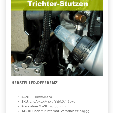
HERSTELLER-REFERENZ
EAN:
4250699414794
SKU:
230AM10W305
(YERD Art-Nr.)
Preis ohne MwSt.:
29.33 Euro
TARIC-Code für internat. Versand:
27101999