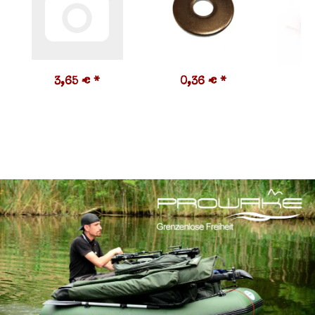
3,65 €
*
0,36 €
*
8