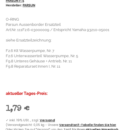
PARSUN F-5
Hersteller:
PARSUN
O-RING
Parsun Aussenborder Ersatzteil
Art.Nr. 111F2.6-03000009 / Entspricht Yamaha 93210-05001
siehe Ersatzteilzeichnung:
F2.6 Kit Wasserpumpe, Nr. 7
F2.6 Unterwasserteil Wasserpumpe, Nr. 5
F9.8 Unteres Gehäuse + Antrieb, Nr. 11
F9.8 Reparaturset Innen I, Nr. 11
aktueller Tages-Preis:
1,79 €
✓
inkl. 19% USt. , zzgl.
Versand
(Versandgewicht: 0,05 kg - Unsere
Versandtarif-Tabelle finden Sie hier
.
Oder klicken Sie auf "Versand" um den
Tarif für Ihren
aktuellen Warenkorb