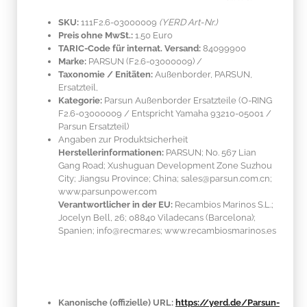
SKU:
111F2.6-03000009
(YERD Art-Nr.)
Preis ohne MwSt.:
1.50 Euro
TARIC-Code für internat. Versand:
84099900
Marke:
PARSUN
(F2.6-03000009)
/
Taxonomie / Enitäten:
Außenborder, PARSUN,
Ersatzteil,
Kategorie:
Parsun Außenborder Ersatzteile (O-RING
F2.6-03000009 / Entspricht Yamaha 93210-05001 /
Parsun Ersatzteil)
Angaben zur Produktsicherheit
Herstellerinformationen:
PARSUN; No. 567 Lian
Gang Road; Xushuguan Development Zone Suzhou
City; Jiangsu Province; China; sales@parsun.com.cn;
www.parsunpower.com
Verantwortlicher in der EU:
Recambios Marinos S.L.;
Jocelyn Bell, 26; 08840 Viladecans (Barcelona);
Spanien; info@recmar.es; www.recambiosmarinos.es
Kanonische (offizielle) URL:
https://yerd.de/Parsun-