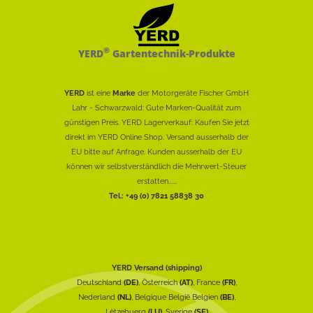
®
YERD
Gartentechnik-Produkte
YERD
ist eine
Marke
der Motorgeräte Fischer GmbH
Lahr - Schwarzwald: Gute Marken-Qualität zum
günstigen Preis. YERD Lagerverkauf: Kaufen Sie jetzt
direkt im YERD Online Shop. Versand ausserhalb der
EU bitte auf Anfrage. Kunden ausserhalb der EU
können wir selbstverständlich die Mehrwert-Steuer
erstatten......
Tel.: +49 (0) 7821 58838 30
YERD Versand (shipping)
Deutschland
(DE)
, Österreich
(AT)
, France
(FR)
,
Nederland
(NL)
, Belgique België Belgien
(BE)
,
Lëtzebuerg
(LU)
, Sverige
(SE)