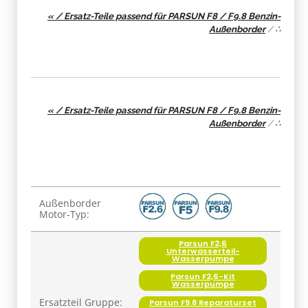
« / Ersatz-Teile passend für PARSUN F8 / F9.8 Benzin-
Außenborder
/
∴
« / Ersatz-Teile passend für PARSUN F8 / F9.8 Benzin-
Außenborder
/
∴
Produkteigenschaft
Wert
Außenborder
Motor-Typ:
Parsun F2,6
Unterwasserteil-
Wasserpumpe
Parsun F2,6-Kit
Wasserpumpe
Ersatzteil Gruppe:
Parsun F9.8 Reparaturset