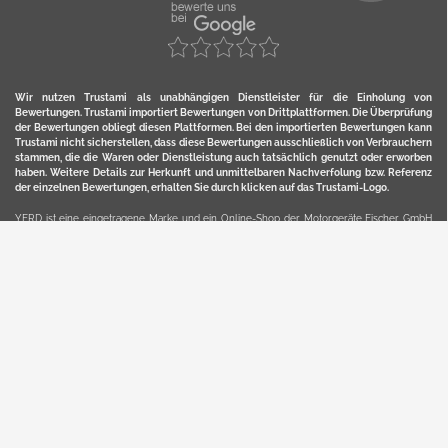
Wir nutzen Trustami als unabhängigen Dienstleister für die Einholung von
Bewertungen. Trustami importiert Bewertungen von Drittplattformen. Die Überprüfung
der Bewertungen obliegt diesen Plattformen. Bei den importierten Bewertungen kann
Trustami nicht sicherstellen, dass diese Bewertungen ausschließlich von Verbrauchern
stammen, die die Waren oder Dienstleistung auch tatsächlich genutzt oder erworben
haben. Weitere Details zur Herkunft und unmittelbaren Nachverfolung bzw. Referenz
der einzelnen Bewertungen, erhalten Sie durch klicken auf das Trustami-Logo.
YERD ist eine eingetragene Marke und ein Online-Shop der Motorgeräte Fischer GmbH
in Lahr/Schwarzwald. Unter der Marke YERD vertreibt das Unternehmen Produkte aus
Garten-, Land-, Forst- und Kommunaltechnik sowie ausgewählte D2C-Produkte.
Hier finden Sie unsern Verkauf auf
Ebay
und
Amazon
. Bitte beachten Sie, dass wir bei
Kaufland, Ebay (motofischtec) bzw. Amazon eventuell andere Konditionen und Preise
haben, als in unserem Lager-Direktverkauf.
Sicher, bequem und flexibel kaufen...