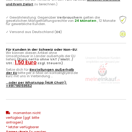
und Ihrem Zielort
zu berechnen.)
✓
Gewährleistung: Gegenüber
Verbrauchern
gelten die
gesetzlichen Mängelhaftungsrechte von
24 Monaten
, 12 Monate
für gewerbliche Kunden.
✓
Versand aus Deutschland (
DE
)
Für Kunden in der Schweiz oder Non-EU:
Wir können diesen Artikel ohne
Umsatzsteuer in Länder außerhalb der EU
liefern
(Preis netto ohne VAT / MwSt. /
1.50 Euro
USt.:
zzgl. Steuern)
.
Setze dich für
Bestellungen außerhalb
der EU
bitte per e-Mail an kontakt@yerd.de
kurz mit uns in Verbindung ...
...oder per
WhatsApp
(NUR Chat!):
+491796159552
momentan nicht
verfügbar (ggf. bitte
anfragen)
* letzter verfügbarer
Tages-Preis
Es werden