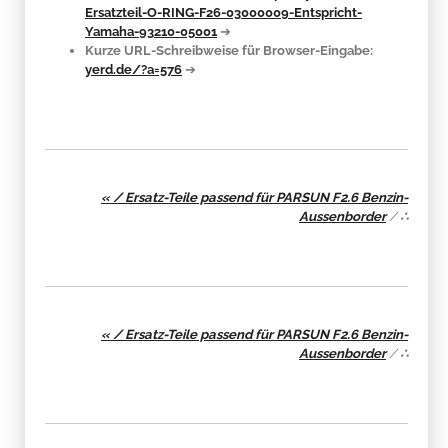
Ersatzteil-O-RING-F26-03000009-Entspricht-
Yamaha-93210-05001
➔
Kurze URL-Schreibweise für Browser-Eingabe:
yerd.de/?a=576
➔
« / Ersatz-Teile passend für PARSUN F2.6 Benzin-
Aussenborder
/
∴
« / Ersatz-Teile passend für PARSUN F2.6 Benzin-
Aussenborder
/
∴