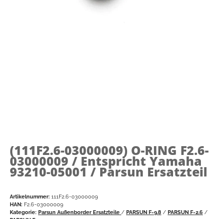
(111F2.6-03000009)
O-RING F2.6-
03000009 / Entspricht Yamaha
93210-05001 / Parsun Ersatzteil
Artikelnummer:
111F2.6-03000009
HAN:
F2.6-03000009
Kategorie:
Parsun Außenborder Ersatzteile
/
PARSUN F-9.8
/
PARSUN F-2.6
/