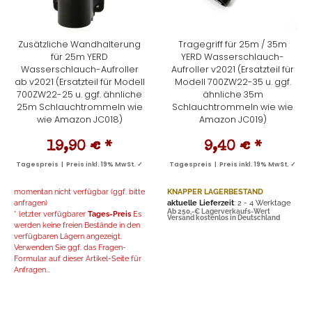
Zusätzliche Wandhalterung
Tragegriff für 25m / 35m
für 25m YERD
YERD Wasserschlauch-
Wasserschlauch-Aufroller
Aufroller v2021 (Ersatzteil für
ab v2021 (Ersatzteil für Modell
Modell 700ZW22-35 u. ggf.
700ZW22-25 u. ggf. ähnliche
ähnliche 35m
25m Schlauchtrommeln wie
Schlauchtrommeln wie wie
wie Amazon JC018)
Amazon JC019)
19,90 €
*
9,40 €
*
Tagespreis | Preis inkl. 19% MwSt. ✓
Tagespreis | Preis inkl. 19% MwSt. ✓
momentan nicht verfügbar (ggf. bitte
KNAPPER LAGERBESTAND
anfragen)
aktuelle Lieferzeit
: 2 - 4 Werktage
Ab 250,-€ Lagerverkaufs-Wert
* letzter verfügbarer
Tages-Preis
Es
Versand kostenlos in Deutschland
werden keine freien Bestände in den
verfügbaren Lägern angezeigt.
Verwenden Sie ggf. das Fragen-
Formular auf dieser Artikel-Seite für
Anfragen...