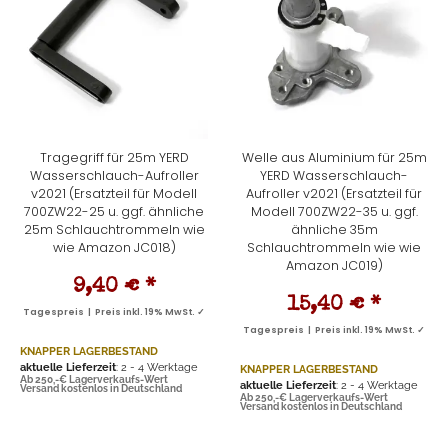
Tragegriff für 25m YERD
Welle aus Aluminium für 25m
Wasserschlauch-Aufroller
YERD Wasserschlauch-
v2021 (Ersatzteil für Modell
Aufroller v2021 (Ersatzteil für
700ZW22-25 u. ggf. ähnliche
Modell 700ZW22-35 u. ggf.
25m Schlauchtrommeln wie
ähnliche 35m
wie Amazon JC018)
Schlauchtrommeln wie wie
Amazon JC019)
9,40 €
*
15,40 €
*
Tagespreis | Preis inkl. 19% MwSt. ✓
Tagespreis | Preis inkl. 19% MwSt. ✓
KNAPPER LAGERBESTAND
aktuelle Lieferzeit
: 2 - 4 Werktage
KNAPPER LAGERBESTAND
Ab 250,-€ Lagerverkaufs-Wert
aktuelle Lieferzeit
: 2 - 4 Werktage
Versand kostenlos in Deutschland
Ab 250,-€ Lagerverkaufs-Wert
Versand kostenlos in Deutschland