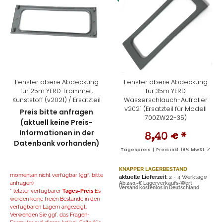
Fenster obere Abdeckung
Fenster obere Abdeckung
für 25m YERD Trommel,
für 35m YERD
Kunststoff (v2021) / Ersatzteil
Wasserschlauch-Aufroller
v2021 (Ersatzteil für Modell
Preis bitte anfragen
700ZW22-35)
(aktuell keine Preis-
Informationen in der
8,40 €
*
Datenbank vorhanden)
Tagespreis | Preis inkl. 19% MwSt. ✓
KNAPPER LAGERBESTAND
momentan nicht verfügbar (ggf. bitte
aktuelle Lieferzeit
: 2 - 4 Werktage
anfragen)
Ab 250,-€ Lagerverkaufs-Wert
Versand kostenlos in Deutschland
* letzter verfügbarer
Tages-Preis
Es
werden keine freien Bestände in den
verfügbaren Lägern angezeigt.
Verwenden Sie ggf. das Fragen-