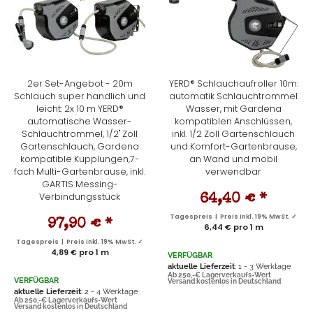
2er Set-Angebot - 20m
YERD® Schlauchaufroller 10m:
Schlauch super handlich und
automatik Schlauchtrommel
leicht: 2x 10 m YERD®
Wasser, mit Gardena
automatische Wasser-
kompatiblen Anschlüssen,
Schlauchtrommel, 1/2" Zoll
inkl. 1/2 Zoll Gartenschlauch
Gartenschlauch, Gardena
und Komfort-Gartenbrause,
kompatible Kupplungen,7-
an Wand und mobil
fach Multi-Gartenbrause, inkl.
verwendbar
GARTIS Messing-
Verbindungsstück
64,40 €
*
Tagespreis | Preis inkl. 19% MwSt. ✓
97,90 €
*
6,44 € pro 1 m
Tagespreis | Preis inkl. 19% MwSt. ✓
4,89 € pro 1 m
VERFÜGBAR
aktuelle Lieferzeit
: 1 - 3 Werktage
Ab 250,-€ Lagerverkaufs-Wert
VERFÜGBAR
Versand kostenlos in Deutschland
aktuelle Lieferzeit
: 2 - 4 Werktage
Ab 250,-€ Lagerverkaufs-Wert
Versand kostenlos in Deutschland