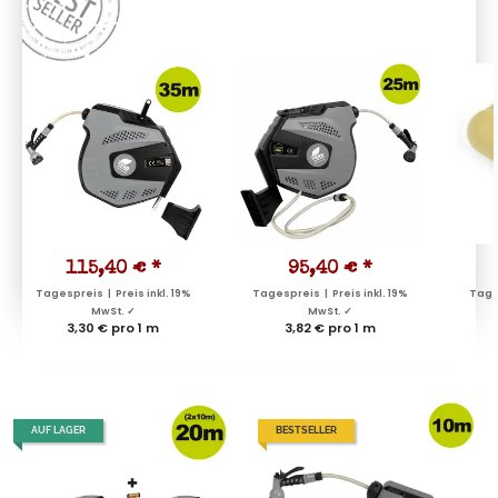
115,40 €
*
95,40 €
*
Tagespreis | Preis inkl. 19%
Tagespreis | Preis inkl. 19%
Tages
MwSt. ✓
MwSt. ✓
3,30 € pro 1 m
3,82 € pro 1 m
AUF LAGER
BESTSELLER