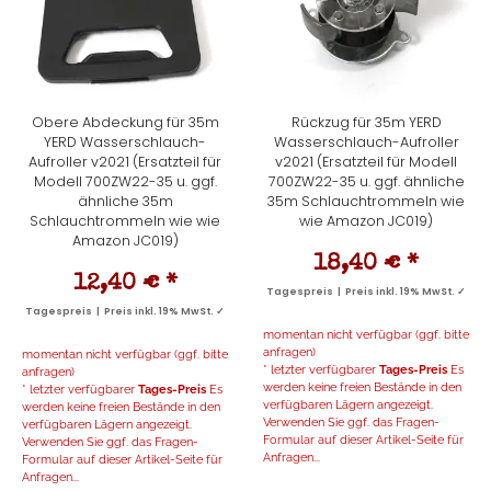
Obere Abdeckung für 35m
Rückzug für 35m YERD
YERD Wasserschlauch-
Wasserschlauch-Aufroller
Aufroller v2021 (Ersatzteil für
v2021 (Ersatzteil für Modell
Modell 700ZW22-35 u. ggf.
700ZW22-35 u. ggf. ähnliche
ähnliche 35m
35m Schlauchtrommeln wie
Schlauchtrommeln wie wie
wie Amazon JC019)
Amazon JC019)
18,40 €
*
12,40 €
*
Tagespreis | Preis inkl. 19% MwSt. ✓
Tagespreis | Preis inkl. 19% MwSt. ✓
momentan nicht verfügbar (ggf. bitte
anfragen)
momentan nicht verfügbar (ggf. bitte
* letzter verfügbarer
Tages-Preis
Es
anfragen)
werden keine freien Bestände in den
* letzter verfügbarer
Tages-Preis
Es
verfügbaren Lägern angezeigt.
werden keine freien Bestände in den
Verwenden Sie ggf. das Fragen-
verfügbaren Lägern angezeigt.
Formular auf dieser Artikel-Seite für
Verwenden Sie ggf. das Fragen-
Anfragen...
Formular auf dieser Artikel-Seite für
Anfragen...