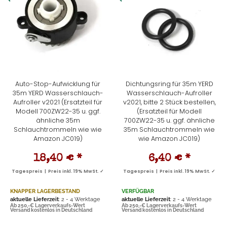
Auto-Stop-Aufwicklung für
Dichtungsring für 35m YERD
35m YERD Wasserschlauch-
Wasserschlauch-Aufroller
Aufroller v2021 (Ersatzteil für
v2021, bitte 2 Stück bestellen,
Modell 700ZW22-35 u. ggf.
(Ersatzteil für Modell
ähnliche 35m
700ZW22-35 u. ggf. ähnliche
Schlauchtrommeln wie wie
35m Schlauchtrommeln wie
Amazon JC019)
wie Amazon JC019)
18,40 €
*
6,40 €
*
Tagespreis | Preis inkl. 19% MwSt. ✓
Tagespreis | Preis inkl. 19% MwSt. ✓
KNAPPER LAGERBESTAND
VERFÜGBAR
aktuelle Lieferzeit
: 2 - 4 Werktage
aktuelle Lieferzeit
: 2 - 4 Werktage
Ab 250,-€ Lagerverkaufs-Wert
Ab 250,-€ Lagerverkaufs-Wert
Versand kostenlos in Deutschland
Versand kostenlos in Deutschland