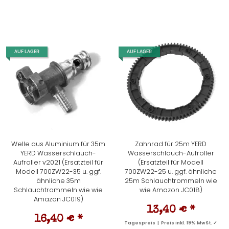
AUF LAGER
AUF LAGER
Welle aus Aluminium für 35m
Zahnrad für 25m YERD
YERD Wasserschlauch-
Wasserschlauch-Aufroller
Aufroller v2021 (Ersatzteil für
(Ersatzteil für Modell
Modell 700ZW22-35 u. ggf.
700ZW22-25 u. ggf. ähnliche
ähnliche 35m
25m Schlauchtrommeln wie
Schlauchtrommeln wie wie
wie Amazon JC018)
Amazon JC019)
13,40 €
*
16,40 €
*
Tagespreis | Preis inkl. 19% MwSt. ✓