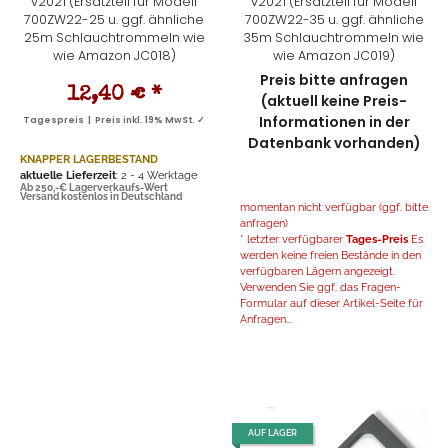
v2021 (Ersatzteil für Modell
v2021 (Ersatzteil für Modell
700ZW22-25 u. ggf. ähnliche
700ZW22-35 u. ggf. ähnliche
25m Schlauchtrommeln wie
35m Schlauchtrommeln wie
wie Amazon JC018)
wie Amazon JC019)
Preis bitte anfragen
12,40 €
*
(aktuell keine Preis-
Informationen in der
Tagespreis | Preis inkl. 19% MwSt. ✓
Datenbank vorhanden)
KNAPPER LAGERBESTAND
aktuelle Lieferzeit
: 2 - 4 Werktage
Ab 250,-€ Lagerverkaufs-Wert
Versand kostenlos in Deutschland
momentan nicht verfügbar (ggf. bitte
anfragen)
* letzter verfügbarer
Tages-Preis
Es
werden keine freien Bestände in den
verfügbaren Lägern angezeigt.
Verwenden Sie ggf. das Fragen-
Formular auf dieser Artikel-Seite für
Anfragen...
AUF LAGER