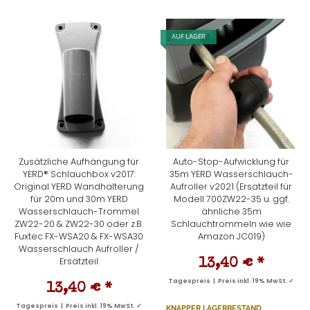
AUF LAGER
Zusätzliche Aufhängung für
Auto-Stop-Aufwicklung für
YERD® Schlauchbox v2017:
35m YERD Wasserschlauch-
Original YERD Wandhalterung
Aufroller v2021 (Ersatzteil für
für 20m und 30m YERD
Modell 700ZW22-35 u. ggf.
Wasserschlauch-Trommel
ähnliche 35m
ZW22-20 & ZW22-30 oder z.B.
Schlauchtrommeln wie wie
Fuxtec FX-WSA20 & FX-WSA30
Amazon JC019)
Wasserschlauch Aufroller /
Ersatzteil
13,40 €
*
Tagespreis | Preis inkl. 19% MwSt. ✓
13,40 €
*
Tagespreis | Preis inkl. 19% MwSt. ✓
KNAPPER LAGERBESTAND