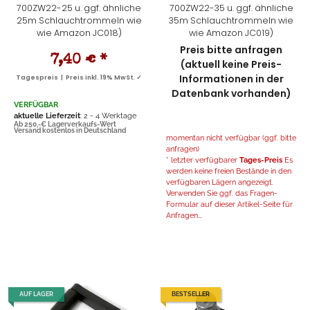
700ZW22-25 u. ggf. ähnliche
700ZW22-35 u. ggf. ähnliche
25m Schlauchtrommeln wie
35m Schlauchtrommeln wie
wie Amazon JC018)
wie Amazon JC019)
Preis bitte anfragen
7,40 €
*
(aktuell keine Preis-
Informationen in der
Tagespreis | Preis inkl. 19% MwSt. ✓
Datenbank vorhanden)
VERFÜGBAR
aktuelle Lieferzeit
: 2 - 4 Werktage
Ab 250,-€ Lagerverkaufs-Wert
Versand kostenlos in Deutschland
momentan nicht verfügbar (ggf. bitte
anfragen)
* letzter verfügbarer
Tages-Preis
Es
werden keine freien Bestände in den
verfügbaren Lägern angezeigt.
Verwenden Sie ggf. das Fragen-
Formular auf dieser Artikel-Seite für
Anfragen...
AUF LAGER
BESTSELLER