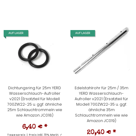
AUF LAGER
AUF LAGER
Dichtungsring für 25m YERD
Edelstahlrohr für 25m / 35m
Wasserschlauch-Aufroller
YERD Wasserschlauch-
v2021 (Ersatzteil für Modell
Aufroller v2021 (Ersatzteil für
700ZW22-25 u. ggf. ähnliche
Modell 700ZW22-35 u. ggf.
25m Schlauchtrommeln wie
ähnliche 35m
wie Amazon JC018)
Schlauchtrommeln wie wie
Amazon JC019)
6,40 €
*
20,40 €
*
Tagespreis | Preis inkl. 19% MwSt. ✓