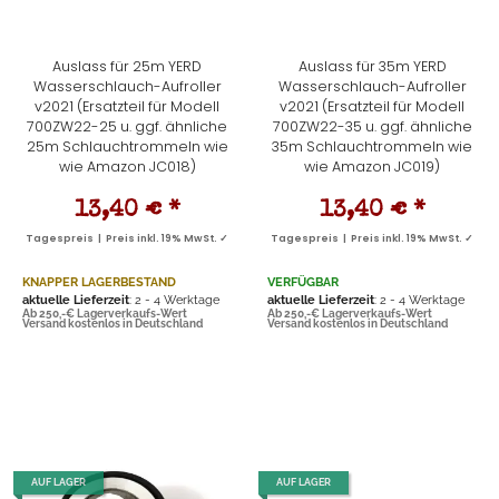
Auslass für 25m YERD
Auslass für 35m YERD
Wasserschlauch-Aufroller
Wasserschlauch-Aufroller
v2021 (Ersatzteil für Modell
v2021 (Ersatzteil für Modell
700ZW22-25 u. ggf. ähnliche
700ZW22-35 u. ggf. ähnliche
25m Schlauchtrommeln wie
35m Schlauchtrommeln wie
wie Amazon JC018)
wie Amazon JC019)
13,40 €
*
13,40 €
*
Tagespreis | Preis inkl. 19% MwSt. ✓
Tagespreis | Preis inkl. 19% MwSt. ✓
KNAPPER LAGERBESTAND
VERFÜGBAR
aktuelle Lieferzeit
: 2 - 4 Werktage
aktuelle Lieferzeit
: 2 - 4 Werktage
Ab 250,-€ Lagerverkaufs-Wert
Ab 250,-€ Lagerverkaufs-Wert
Versand kostenlos in Deutschland
Versand kostenlos in Deutschland
AUF LAGER
AUF LAGER