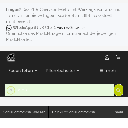
Fragen?
Das YERD Service-Telefon ist Werktags von 9-12 und
13-17 Uhr für Sie verfügbar:
+49 (0) 7821 58838 30
(aktuell
nicht besetzt).
WhatsApp
(NUR Chat):
+491796159552
Oder nutze das Produktfragen-Formular auf der jeweiligen
Produktseite...
Feuerstellen
Pflanzbehälter
mehr...
Schlauchtrommel Wasser
Druckluft Schlauchtrommel
mehr...