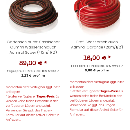
Gartenschlauch: Klassischer
Profi-Wasserschlauch
Gummi Wasserschlauch
Admiral Garantie (20m/1/2")
Admiral Super (40m/ 1/2")
16,00 €
*
89,00 €
*
Tagespreis | Preis inkl. 19% MwSt. ✓
0,80 € pro 1 m
Tagespreis | Preis inkl. 19% MwSt. ✓
2,23 € pro 1 m
momentan nicht verfügbar (ggf. bitte
anfragen)
momentan nicht verfügbar (ggf. bitte
* letzter verfügbarer
Tages-Preis
Es
anfragen)
werden keine freien Bestände in den
* letzter verfügbarer
Tages-Preis
Es
verfügbaren Lägern angezeigt.
werden keine freien Bestände in den
Verwenden Sie ggf. das Fragen-
verfügbaren Lägern angezeigt.
Formular auf dieser Artikel-Seite für
Verwenden Sie ggf. das Fragen-
Anfragen...
Formular auf dieser Artikel-Seite für
Anfragen...