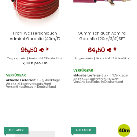
Profi-Wasserschlauch
Gummischlauch Admiral
Admiral Garantie (40m/1")
Garantie (20m/3/4")SET
95,50 €
*
64,50 €
*
Tagespreis | Preis inkl. 19% MwSt. ✓
Tagespreis | Preis inkl. 19% MwSt. ✓
2,39 € pro 1 m
VERFÜGBAR
VERFÜGBAR
aktuelle Lieferzeit
: 2 - 4 Werktage
Ab 250,-€ Lagerverkaufs-Wert
aktuelle Lieferzeit
: 1 - 3 Werktage
Versand kostenlos in Deutschland
Ab 250,-€ Lagerverkaufs-Wert
Versand kostenlos in Deutschland
AUF LAGER
AUF LAGER