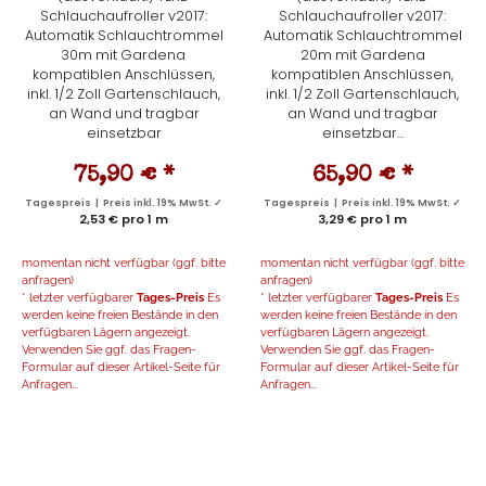
Schlauchaufroller v2017:
Schlauchaufroller v2017:
Automatik Schlauchtrommel
Automatik Schlauchtrommel
30m mit Gardena
20m mit Gardena
kompatiblen Anschlüssen,
kompatiblen Anschlüssen,
inkl. 1/2 Zoll Gartenschlauch,
inkl. 1/2 Zoll Gartenschlauch,
an Wand und tragbar
an Wand und tragbar
einsetzbar
einsetzbar...
75,90 €
*
65,90 €
*
Tagespreis | Preis inkl. 19% MwSt. ✓
Tagespreis | Preis inkl. 19% MwSt. ✓
2,53 € pro 1 m
3,29 € pro 1 m
momentan nicht verfügbar (ggf. bitte
momentan nicht verfügbar (ggf. bitte
anfragen)
anfragen)
* letzter verfügbarer
Tages-Preis
Es
* letzter verfügbarer
Tages-Preis
Es
werden keine freien Bestände in den
werden keine freien Bestände in den
verfügbaren Lägern angezeigt.
verfügbaren Lägern angezeigt.
Verwenden Sie ggf. das Fragen-
Verwenden Sie ggf. das Fragen-
Formular auf dieser Artikel-Seite für
Formular auf dieser Artikel-Seite für
Anfragen...
Anfragen...