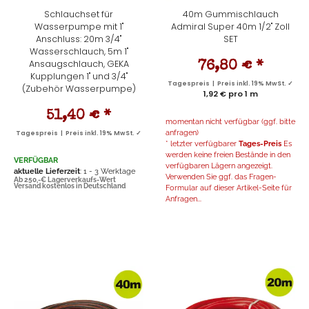
Schlauchset für
40m Gummischlauch
Wasserpumpe mit 1"
Admiral Super 40m 1/2" Zoll
Anschluss: 20m 3/4"
SET
Wasserschlauch, 5m 1"
Ansaugschlauch, GEKA
76,80 €
*
Kupplungen 1" und 3/4"
Tagespreis | Preis inkl. 19% MwSt. ✓
(Zubehör Wasserpumpe)
1,92 € pro 1 m
51,40 €
*
momentan nicht verfügbar (ggf. bitte
anfragen)
Tagespreis | Preis inkl. 19% MwSt. ✓
* letzter verfügbarer
Tages-Preis
Es
werden keine freien Bestände in den
VERFÜGBAR
verfügbaren Lägern angezeigt.
aktuelle Lieferzeit
: 1 - 3 Werktage
Verwenden Sie ggf. das Fragen-
Ab 250,-€ Lagerverkaufs-Wert
Versand kostenlos in Deutschland
Formular auf dieser Artikel-Seite für
Anfragen...