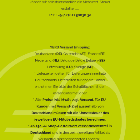
können wir selbstverständlich die Mehrwert-Steuer
erstatten......
Tel.: +49 (0) 7821 58838 30
YERD Versand (shipping)
Deutschland
(DE)
, Österreich
(AT)
, France
(FR)
,
Nederland
(NL)
, Belgique België Belgien
(BE)
,
Lëtzebuerg
(LU)
, Sverige
(SE)
* Lieferzeiten gelten für Lieferungen innerhalb
Deutschlands, Lieferzeiten für andere Länder
entnehmen Sie bitte der Schaltfläche mit den
Versandinformationen
* Alle Preise inkl. MwSt. zzgl. Versand. Für EU-
Kunden mit Versand-Ziel ausserhalb von
Deutschland müssen wir die Umsatzsteuer des
jeweiligen EU-Mitgliedsstaates berechnen.
* Ab 250,-€ Shop-Bestellwert versandkostenfrei in
Deutschland
und in den beim jeweiligen Artikel als
versandfrei gekennzeichneten Ländern!