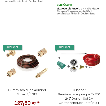
Versand kostenlos in Deutschland
VERFÜGBAR
aktuelle Lieferzeit
: 2 - 4 Werktage
Ab 250,-€ Lagerverkaufs-Wert
Versand kostenlos in Deutschland
AUF LAGER
AUF LAGER
Gummischlauch Admiral
Zubehör
Super 3/4"SET
Benzinwasserpumpe TKB50
2x2" Garten Set 2 -
GartenschlauchSet 2" auf 1"
127,80 €
*