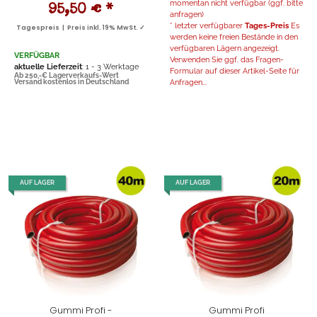
momentan nicht verfügbar (ggf. bitte
95,50 €
*
anfragen)
* letzter verfügbarer
Tages-Preis
Es
Tagespreis | Preis inkl. 19% MwSt. ✓
werden keine freien Bestände in den
verfügbaren Lägern angezeigt.
VERFÜGBAR
Verwenden Sie ggf. das Fragen-
aktuelle Lieferzeit
: 1 - 3 Werktage
Formular auf dieser Artikel-Seite für
Ab 250,-€ Lagerverkaufs-Wert
Anfragen...
Versand kostenlos in Deutschland
AUF LAGER
AUF LAGER
Gummi Profi -
Gummi Profi