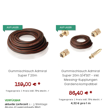
AUF LAGER
AUF LAGER
Gummischlauch Admiral
Gummischlauch Admiral
Super 1" 20m
Super 20m 3/4"SET - inkl.
Messing-Kupplungen
Gardena kompatibel
159,00 €
*
Tagespreis | Preis inkl. 19% MwSt. ✓
86,40 €
*
Tagespreis | Preis inkl. 19% MwSt. ✓
VERFÜGBAR
4,32 € pro 1 m
aktuelle Lieferzeit
: 1 - 3 Werktage
Ab 250,-€ Lagerverkaufs-Wert