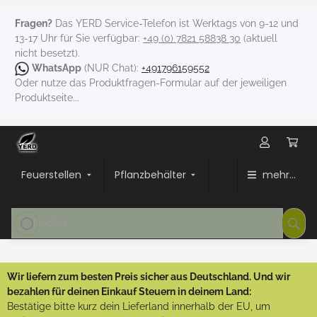
Fragen?
Das YERD Service-Telefon ist Werktags von 9-12 und
13-17 Uhr für Sie verfügbar:
+49 (0) 7821 58838 30
(aktuell
nicht besetzt).
WhatsApp
(NUR Chat):
+491796159552
Oder nutze das Produktfragen-Formular auf der jeweiligen
Produktseite...
Feuerstellen
Pflanzbehälter
mehr...
Wir liefern zum besten Preis sicher aus Deutschland. Und wir
bezahlen für deinen Einkauf Steuern in deinem Land:
Bestätige bitte kurz dein Lieferland innerhalb der EU, um