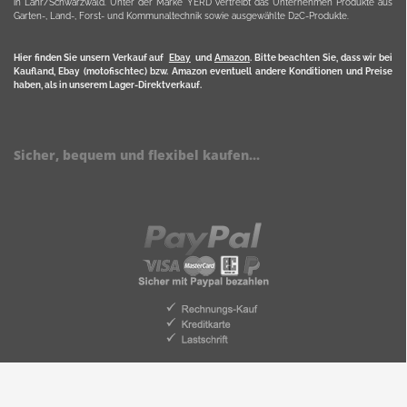
in Lahr/Schwarzwald. Unter der Marke YERD vertreibt das Unternehmen Produkte aus
Garten-, Land-, Forst- und Kommunaltechnik sowie ausgewählte D2C-Produkte.
Hier finden Sie unsern Verkauf auf
Ebay
und
Amazon
. Bitte beachten Sie, dass wir bei
Kaufland, Ebay (motofischtec) bzw. Amazon eventuell andere Konditionen und Preise
haben, als in unserem Lager-Direktverkauf.
Sicher, bequem und flexibel kaufen...