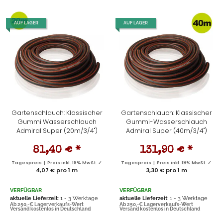
AUF LAGER
AUF LAGER
Gartenschlauch: Klassischer
Gartenschlauch: Klassischer
Gummi Wasserschlauch
Gummi-Wasserschlauch
Admiral Super (20m/3/4")
Admiral Super (40m/3/4")
81,40 €
*
131,90 €
*
Tagespreis | Preis inkl. 19% MwSt. ✓
Tagespreis | Preis inkl. 19% MwSt. ✓
4,07 € pro 1 m
3,30 € pro 1 m
VERFÜGBAR
VERFÜGBAR
aktuelle Lieferzeit
: 1 - 3 Werktage
aktuelle Lieferzeit
: 1 - 3 Werktage
Ab 250,-€ Lagerverkaufs-Wert
Ab 250,-€ Lagerverkaufs-Wert
Versand kostenlos in Deutschland
Versand kostenlos in Deutschland