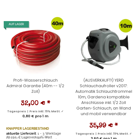
AUF LAGER
Profi-Wasserschlauch
(AUSVERKAUFT!) YERD
Admiral Garantie (40m -- 1/2
Schlauchaufroller v2017:
Zoll)
Automatik Schlauchtrommel
10m, Gardena kompatible
Anschlüsse inkl. 1/2 Zoll
32,00 €
*
Garten-Schlauch, an Wand
Tagespreis | Preis inkl. 19% MwSt. ✓
und mobil verwendbar
0,80 € pro 1 m
35,99 €
*
KNAPPER LAGERBESTAND
aktuelle Lieferzeit
: 1 - 3 Werktage
Tagespreis | Preis inkl. 19% MwSt. ✓
Ab 250,-€ Lagerverkaufs-Wert
3,60 € pro 1 m