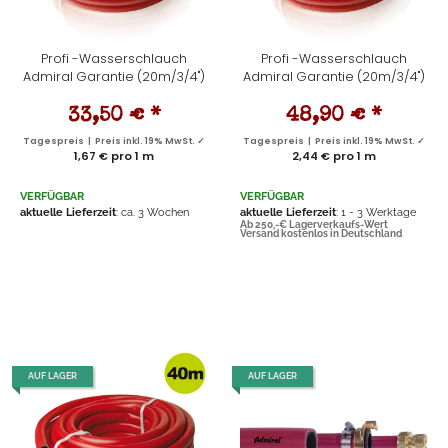
Profi -Wasserschlauch
Profi -Wasserschlauch
Admiral Garantie (20m/3/4")
Admiral Garantie (20m/3/4")
33,50 €
*
48,90 €
*
Tagespreis | Preis inkl. 19% MwSt. ✓
Tagespreis | Preis inkl. 19% MwSt. ✓
1,67 € pro 1 m
2,44 € pro 1 m
VERFÜGBAR
VERFÜGBAR
aktuelle Lieferzeit
: ca. 3 Wochen
aktuelle Lieferzeit
: 1 - 3 Werktage
Ab 250,-€ Lagerverkaufs-Wert
Versand kostenlos in Deutschland
AUF LAGER
AUF LAGER