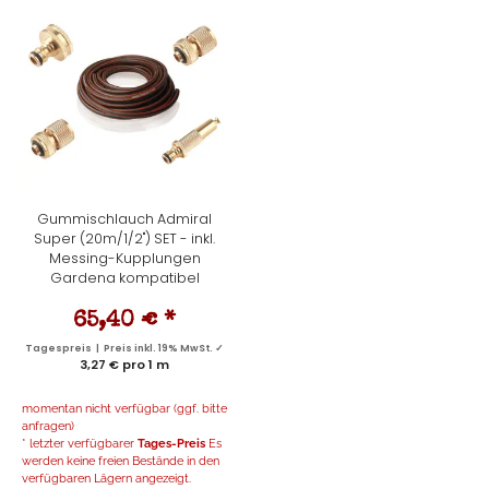
Gummischlauch Admiral
Super (20m/1/2") SET - inkl.
Messing-Kupplungen
Gardena kompatibel
65,40 €
*
Tagespreis | Preis inkl. 19% MwSt. ✓
3,27 € pro 1 m
momentan nicht verfügbar (ggf. bitte
anfragen)
* letzter verfügbarer
Tages-Preis
Es
werden keine freien Bestände in den
verfügbaren Lägern angezeigt.