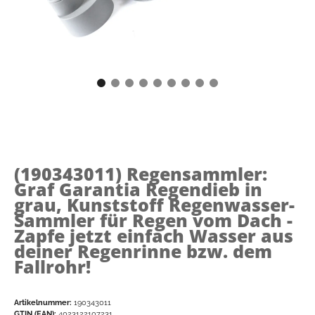
(190343011)
Regensammler:
Graf Garantia Regendieb in
grau, Kunststoff Regenwasser-
Sammler für Regen vom Dach -
Zapfe jetzt einfach Wasser aus
deiner Regenrinne bzw. dem
Fallrohr!
Artikelnummer:
190343011
GTIN (EAN):
4023122107231