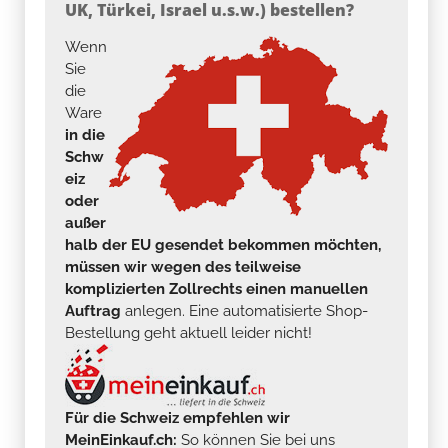
UK, Türkei, Israel u.s.w.) bestellen?
Wenn
Sie
die
Ware
in die
Schw
eiz
oder
außer
halb der EU gesendet bekommen möchten,
müssen wir wegen des teilweise
komplizierten Zollrechts einen manuellen
Auftrag
anlegen. Eine automatisierte Shop-
Bestellung geht aktuell leider nicht!
Für die Schweiz empfehlen wir
MeinEinkauf.ch:
So können Sie bei uns