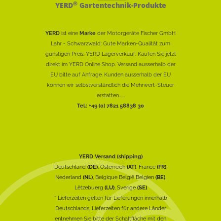
®
YERD
Gartentechnik-Produkte
YERD
ist eine
Marke
der Motorgeräte Fischer GmbH
Lahr - Schwarzwald: Gute Marken-Qualität zum
günstigen Preis. YERD Lagerverkauf: Kaufen Sie jetzt
direkt im YERD Online Shop. Versand ausserhalb der
EU bitte auf Anfrage. Kunden ausserhalb der EU
können wir selbstverständlich die Mehrwert-Steuer
erstatten......
Tel.: +49 (0) 7821 58838 30
YERD Versand (shipping)
Deutschland
(DE)
, Österreich
(AT)
, France
(FR)
,
Nederland
(NL)
, Belgique België Belgien
(BE)
,
Lëtzebuerg
(LU)
, Sverige
(SE)
* Lieferzeiten gelten für Lieferungen innerhalb
Deutschlands, Lieferzeiten für andere Länder
entnehmen Sie bitte der Schaltfläche mit den