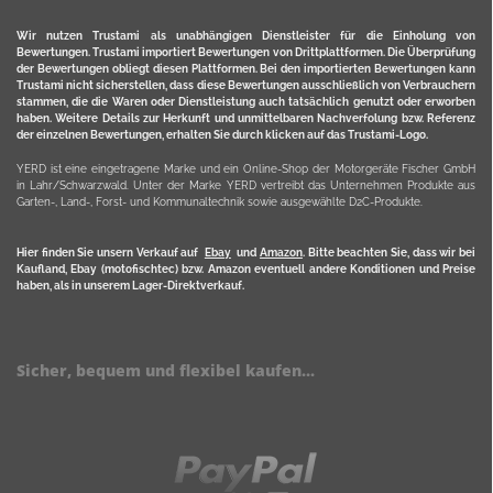
Wir nutzen Trustami als unabhängigen Dienstleister für die Einholung von
Bewertungen. Trustami importiert Bewertungen von Drittplattformen. Die Überprüfung
der Bewertungen obliegt diesen Plattformen. Bei den importierten Bewertungen kann
Trustami nicht sicherstellen, dass diese Bewertungen ausschließlich von Verbrauchern
stammen, die die Waren oder Dienstleistung auch tatsächlich genutzt oder erworben
haben. Weitere Details zur Herkunft und unmittelbaren Nachverfolung bzw. Referenz
der einzelnen Bewertungen, erhalten Sie durch klicken auf das Trustami-Logo.
YERD ist eine eingetragene Marke und ein Online-Shop der Motorgeräte Fischer GmbH
in Lahr/Schwarzwald. Unter der Marke YERD vertreibt das Unternehmen Produkte aus
Garten-, Land-, Forst- und Kommunaltechnik sowie ausgewählte D2C-Produkte.
Hier finden Sie unsern Verkauf auf
Ebay
und
Amazon
. Bitte beachten Sie, dass wir bei
Kaufland, Ebay (motofischtec) bzw. Amazon eventuell andere Konditionen und Preise
haben, als in unserem Lager-Direktverkauf.
Sicher, bequem und flexibel kaufen...