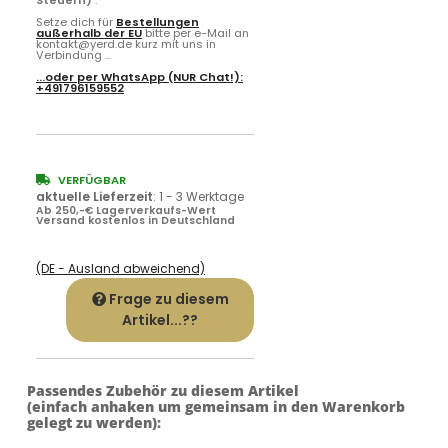
Steuern)
.
Setze dich für
Bestellungen
außerhalb der EU
bitte per e-Mail an
kontakt@yerd.de kurz mit uns in
Verbindung ...
...oder per
WhatsApp
(NUR Chat!):
+491796159552
VERFÜGBAR
aktuelle Lieferzeit
:
1 - 3 Werktage
Ab 250,-€ Lagerverkaufs-Wert
Versand kostenlos in Deutschland
(DE - Ausland abweichend)
Frage zu diesem
Artikel...??
Passendes Zubehör zu diesem Artikel
(einfach anhaken um gemeinsam in den Warenkorb
gelegt zu werden):