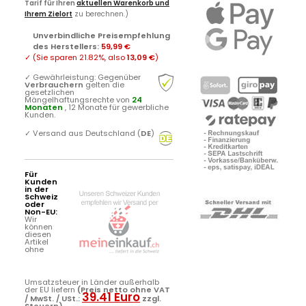
Tarif für Ihren
aktuellen Warenkorb und
Ihrem Zielort
zu berechnen.)
Unverbindliche Preisempfehlung
des Herstellers
:
59,99 €
✓
(Sie sparen
21.82%
, also
13,09 €
)
✓
Gewährleistung: Gegenüber
Verbrauchern
gelten die
gesetzlichen
Mängelhaftungsrechte von
24
Monaten
, 12 Monate für gewerbliche
Kunden.
✓
Versand aus Deutschland (
DE
)
Für
Kunden
in der
Schweiz
oder
Non-EU:
Wir
können
diesen
Artikel
ohne
Umsatzsteuer in Länder außerhalb
der EU liefern
(Preis netto ohne VAT
39.41 Euro
/ MwSt. / USt.:
zzgl.