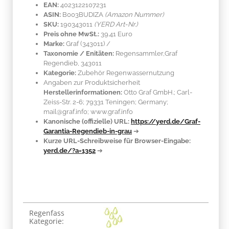
EAN:
4023122107231
ASIN:
B003BUDIZA
(Amazon Nummer)
SKU:
190343011
(YERD Art-Nr.)
Preis ohne MwSt.:
39.41 Euro
Marke:
Graf
(343011)
/
Taxonomie / Enitäten:
Regensammler,Graf
Regendieb, 343011
Kategorie:
Zubehör Regenwassernutzung
Angaben zur Produktsicherheit
Herstellerinformationen:
Otto Graf GmbH.; Carl-
Zeiss-Str. 2-6; 79331 Teningen; Germany;
mail@graf.info; www.graf.info
Kanonische (offizielle) URL:
https://yerd.de/Graf-
Garantia-Regendieb-in-grau
➔
Kurze URL-Schreibweise für Browser-Eingabe:
yerd.de/?a=1352
➔
Produkteigenschaft
Wert
Regenfass
Kategorie: