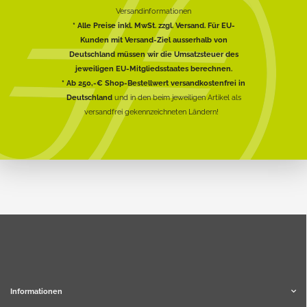
Versandinformationen
* Alle Preise inkl. MwSt. zzgl. Versand. Für EU-
Kunden mit Versand-Ziel ausserhalb von
Deutschland müssen wir die Umsatzsteuer des
jeweiligen EU-Mitgliedsstaates berechnen.
* Ab 250,-€ Shop-Bestellwert versandkostenfrei in
Deutschland
und in den beim jeweiligen Artikel als
versandfrei gekennzeichneten Ländern!
Informationen