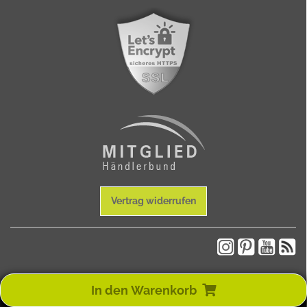
Vertrag widerrufen
SEITEN-ZUSAMMENFASSUNG (
MPN:
343011
)
In den Warenkorb