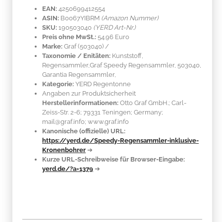
EAN:
4250699412554
ASIN:
B0067YIBRM
(Amazon Nummer)
SKU:
190503040
(YERD Art-Nr.)
Preis ohne MwSt.:
54.96 Euro
Marke:
Graf
(503040)
/
Taxonomie / Enitäten:
Kunststoff
,
Regensammler,Graf Speedy Regensammler, 503040,
Garantia Regensammler,
Kategorie:
YERD Regentonne
Angaben zur Produktsicherheit
Herstellerinformationen:
Otto Graf GmbH.; Carl-
Zeiss-Str. 2-6; 79331 Teningen; Germany;
mail@graf.info; www.graf.info
Kanonische (offizielle) URL:
https://yerd.de/Speedy-Regensammler-inklusive-
Kronenbohrer
➔
Kurze URL-Schreibweise für Browser-Eingabe:
yerd.de/?a=1379
➔