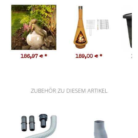
186,97 €
*
189,00 €
*
11
ZUBEHÖR ZU DIESEM ARTIKEL