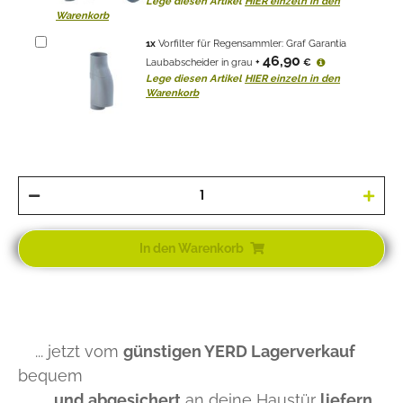
Lege diesen Artikel
HIER einzeln in den
Warenkorb
1
x
Vorfilter für Regensammler: Graf Garantia
46,90
Laubabscheider in grau
+
€
Lege diesen Artikel
HIER einzeln in den
Warenkorb
In den Warenkorb
... jetzt vom
günstigen YERD Lagerverkauf
bequem
und abgesichert
an deine Haustür
liefern