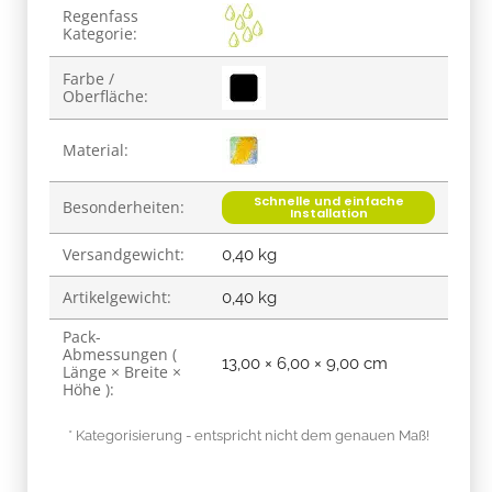
Produkteigenschaft
Wert
Regenfass
Kategorie:
Farbe /
Oberfläche:
Material:
Schnelle und einfache
Besonderheiten:
Installation
Versandgewicht:
0,40 kg
Artikelgewicht:
0,40
kg
Pack-
Abmessungen (
13,00 × 6,00 × 9,00 cm
Länge × Breite ×
Höhe ):
* Kategorisierung - entspricht nicht dem genauen Maß!