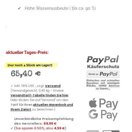
✔ Hohe Wasserausbeute ( bis ca. 90 %)
.
aktueller Tages-Preis:
(nur noch 4 Stück am Lager!)
65,40 €
✓
inkl. 19% USt. , zzgl.
Versand
(Versandgewicht: 0,40 kg - Unsere
Versandtarif-Tabelle finden Sie hier
.
Oder klicken Sie auf "Versand" um den
Tarif für Ihren
aktuellen Warenkorb und
Ihrem Zielort
zu berechnen.)
Unverbindliche Preisempfehlung
des Herstellers
:
69,99 €
✓
(Sie sparen
6.56%
, also
4,59 €
)