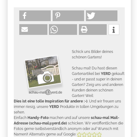
Schick uns Bilder deines
schönen Gartens!
Schau mal! Du hast diesen
Gartenartikel bei
YERD
gekauft
- und er passt super in deinen
Garten? Zeig uns und anderen
Kunden deinen schönen
Garten! Weil:
Dies ist eine tolle Inspiration für andere :-)
. Und wir freuen uns
immer riesig, unsere
YERD
Produkte in tollen Umgebungen zu
sehen.
Einfach
Handy-Foto
machen und auf unsere
schau-mal Mail-
Adresse (schau-mal@yerd.de)
schicken. Wir veröffentlichen die
Fotos gerne (selbstverständlich anonym oder auf Wunsch mit
Namen)! Alternativ gerne auf Google: