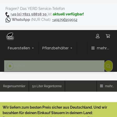
Fragen? Das YERD Service-Telefon
+49 (0) 7821 58838 30
ist
aktuell verfügbar!
WhatsApp
(NUR Chat):
+491796159552
Feuerstellen
Pflanzbehälter
mehr...
Regensammler
50 Liter Regentonne
mehr...
Wir liefern zum besten Preis sicher aus Deutschland. Und wir
bezahlen für deinen Einkauf Steuern in deinem Land: