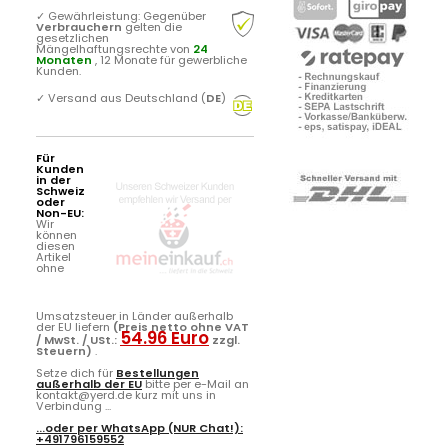
✓
Gewährleistung: Gegenüber
Verbrauchern
gelten die
gesetzlichen
Mängelhaftungsrechte von
24
Monaten
, 12 Monate für gewerbliche
Kunden.
✓
Versand aus Deutschland (
DE
)
Für
Kunden
in der
Schweiz
oder
Non-EU:
Wir
können
diesen
Artikel
ohne
Umsatzsteuer in Länder außerhalb
der EU liefern
(Preis netto ohne VAT
54.96 Euro
/ MwSt. / USt.:
zzgl.
Steuern)
.
Setze dich für
Bestellungen
außerhalb der EU
bitte per e-Mail an
kontakt@yerd.de kurz mit uns in
Verbindung ...
...oder per
WhatsApp
(NUR Chat!):
+491796159552