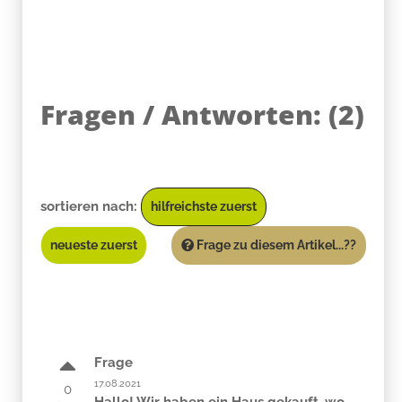
Fragen / Antworten:
(
2
)
sortieren nach:
hilfreichste zuerst
neueste zuerst
Frage zu diesem Artikel...??
Frage
17.08.2021
0