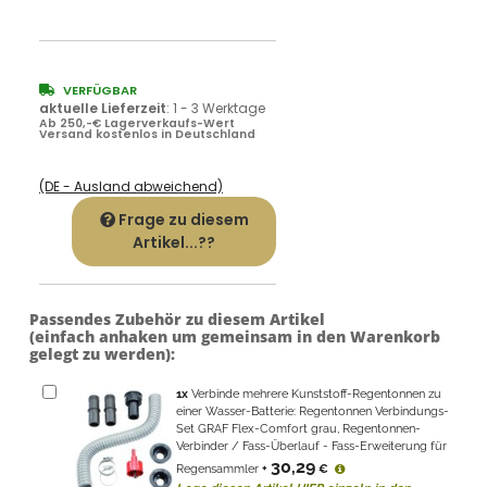
VERFÜGBAR
aktuelle Lieferzeit
:
1 - 3 Werktage
Ab 250,-€ Lagerverkaufs-Wert
Versand kostenlos in Deutschland
(DE - Ausland abweichend)
Frage zu diesem
Artikel...??
Passendes Zubehör zu diesem Artikel
(einfach anhaken um gemeinsam in den Warenkorb
gelegt zu werden):
1
x
Verbinde mehrere Kunststoff-Regentonnen zu
einer Wasser-Batterie: Regentonnen Verbindungs-
Set GRAF Flex-Comfort grau, Regentonnen-
Verbinder / Fass-Überlauf - Fass-Erweiterung für
30,29
Regensammler
+
€