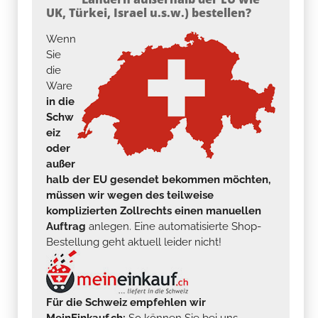
UK, Türkei, Israel u.s.w.) bestellen?
Wenn
Sie
die
Ware
in die
Schw
eiz
oder
außer
halb der EU gesendet bekommen möchten,
müssen wir wegen des teilweise
komplizierten Zollrechts einen manuellen
Auftrag
anlegen. Eine automatisierte Shop-
Bestellung geht aktuell leider nicht!
Für die Schweiz empfehlen wir