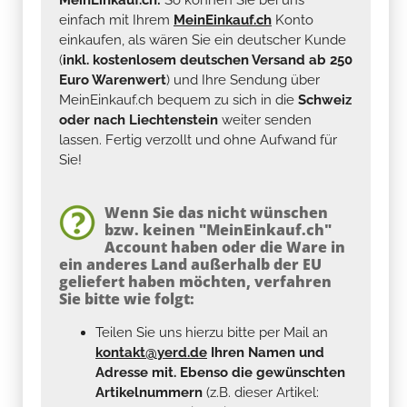
MeinEinkauf.ch:
So können Sie bei uns
einfach mit Ihrem
MeinEinkauf.ch
Konto
einkaufen, als wären Sie ein deutscher Kunde
(
inkl. kostenlosem deutschen Versand ab 250
Euro Warenwert
) und Ihre Sendung über
MeinEinkauf.ch bequem zu sich in die
Schweiz
oder nach Liechtenstein
weiter senden
lassen. Fertig verzollt und ohne Aufwand für
Sie!
Wenn Sie das nicht wünschen
bzw. keinen "MeinEinkauf.ch"
Account haben oder die Ware in
ein anderes Land außerhalb der EU
geliefert haben möchten, verfahren
Sie bitte wie folgt:
Teilen Sie uns hierzu bitte per Mail an
kontakt@yerd.de
Ihren Namen und
Adresse mit. Ebenso die gewünschten
Artikelnummern
(z.B. dieser Artikel: