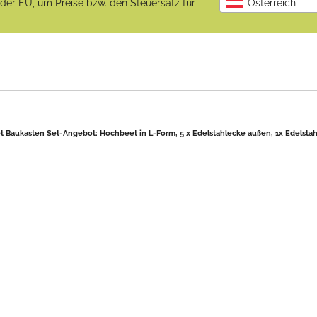
b der EU, um Preise bzw. den Steuersatz für
Österreich
 Baukasten Set-Angebot: Hochbeet in L-Form, 5 x Edelstahlecke außen, 1x Edelsta