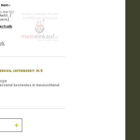
r Non-
e
b der EU
wSt. /
uern)
.
erhalb
!):
ERDEN,
LIEFERBEREIT IN 8
tage
ersand kostenlos in Deutschland