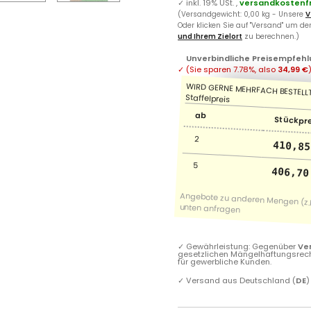
✓
inkl. 19% USt. ,
versandkostenfr
(Versandgewicht: 0,00 kg - Unsere
V
Oder klicken Sie auf "Versand" um d
und Ihrem Zielort
zu berechnen.)
Unverbindliche Preisempfehl
✓
(Sie sparen
7.78%
, also
34,99 €
ab
Stückpr
2
410,85
5
406,70
✓
Gewährleistung: Gegenüber
Ve
gesetzlichen Mängelhaftungsrec
für gewerbliche Kunden.
✓
Versand aus Deutschland (
DE
)