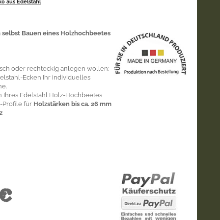
ko aus Edelstahl
 selbst Bauen eines Holzhochbeetes
isch oder rechteckig anlegen wollen:
elstahl-Ecken Ihr individuelles
he.
n Ihres Edelstahl Holz-Hochbeetes
Profile für
Holzstärken bis ca. 26 mm
z
€