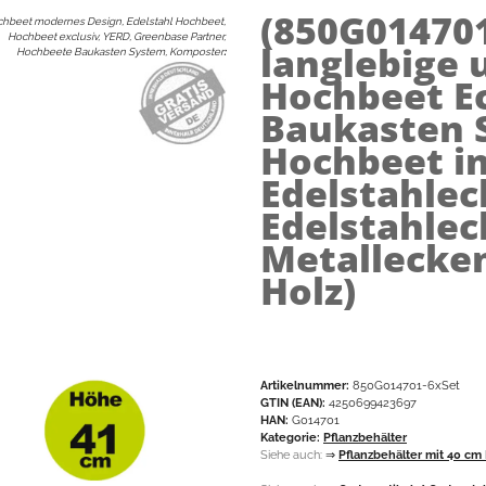
(850G01470
hbeet modernes Design, Edelstahl Hochbeet,
Hochbeet exclusiv, YERD, Greenbase Partner,
langlebige 
Hochbeete Baukasten System, Komposter
:
Hochbeet E
Baukasten 
Hochbeet in
Edelstahlec
Edelstahlec
Metallecke
Holz)
Artikelnummer:
850G014701-6xSet
GTIN (EAN):
4250699423697
HAN:
G014701
Kategorie:
Pflanzbehälter
Siehe auch:
⇒
Pflanzbehälter mit 40 cm