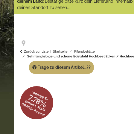
deinem Land:
Bestätige bitte kurz dein Lieferland innerhal
deinen Standort zu sehen...
Zurück zur Liste
Startseite
Pflanzbehälter
Sehr langlebige und schöne Edelstahl Hochbeet Ecken / Hochbeet
Frage zu diesem Artikel...??
449.99 €
7.78%
gespart, PLUS
GRATIS-Versand