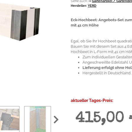
Siehe auch:
⇒
Gartenartikel / Gartende
Hersteller:
YERD
Eck-Hochbeet: Angebots-Set zum
mit 41 cm Höhe
Egal, ob Sie Ihr Hochbeet quadrat
Bauen Sie mit diesem Set aus 4 Ed
Hochbeet in L-Form mit 41 cm Hö
Zum individuellen Gestalte
Angeschweißte Edelstahl U-
Lieferung erfolgt ohne Hol
Hergestellt in Deutschland.
aktueller Tages-Preis:
415,00 