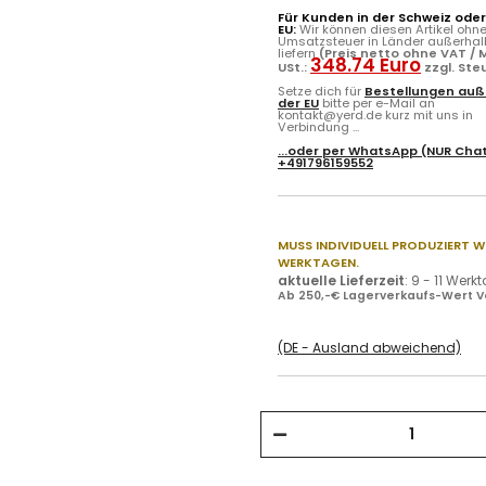
Für Kunden in der Schweiz ode
EU:
Wir können diesen Artikel ohn
Umsatzsteuer in Länder außerhal
liefern
(Preis netto ohne VAT / M
348.74 Euro
USt.:
zzgl. Ste
Setze dich für
Bestellungen auß
der EU
bitte per e-Mail an
kontakt@yerd.de kurz mit uns in
Verbindung ...
...oder per
WhatsApp
(NUR Chat
+491796159552
MUSS INDIVIDUELL PRODUZIERT W
WERKTAGEN.
aktuelle Lieferzeit
:
9 - 11 Werk
Ab 250,-€ Lagerverkaufs-Wert V
(DE - Ausland abweichend)