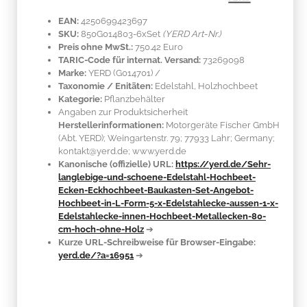
EAN:
4250699423697
SKU:
850G014803-6xSet
(YERD Art-Nr.)
Preis ohne MwSt.:
750.42 Euro
TARIC-Code für internat. Versand:
73269098
Marke:
YERD
(G014701)
/
Taxonomie / Enitäten:
Edelstahl
, Holzhochbeet
Kategorie:
Pflanzbehälter
Angaben zur Produktsicherheit
Herstellerinformationen:
Motorgeräte Fischer GmbH
(Abt. YERD); Weingartenstr. 79; 77933 Lahr; Germany;
kontakt@yerd.de; www.yerd.de
Kanonische (offizielle) URL:
https://yerd.de/Sehr-
langlebige-und-schoene-Edelstahl-Hochbeet-
Ecken-Eckhochbeet-Baukasten-Set-Angebot-
Hochbeet-in-L-Form-5-x-Edelstahlecke-aussen-1-x-
Edelstahlecke-innen-Hochbeet-Metallecken-80-
cm-hoch-ohne-Holz
➔
Kurze URL-Schreibweise für Browser-Eingabe:
yerd.de/?a=16951
➔