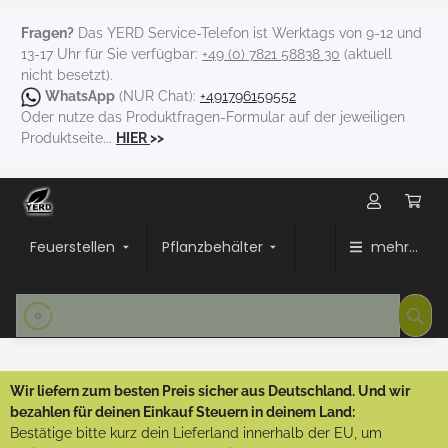
Fragen?
Das YERD Service-Telefon ist Werktags von 9-12 und
13-17 Uhr für Sie verfügbar:
+49 (0) 7821 58838 30
(aktuell
nicht besetzt).
WhatsApp
(NUR Chat):
+491796159552
Oder nutze das Produktfragen-Formular auf der jeweiligen
Produktseite...
HIER
>>
Feuerstellen
Pflanzbehälter
mehr...
Wir liefern zum besten Preis sicher aus Deutschland. Und wir
bezahlen für deinen Einkauf Steuern in deinem Land:
Bestätige bitte kurz dein Lieferland innerhalb der EU, um