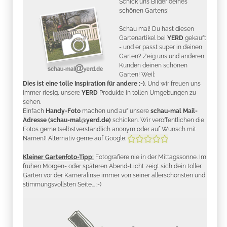
Schick uns Bilder deines
schönen Gartens!
Schau mal! Du hast diesen
Gartenartikel bei
YERD
gekauft
- und er passt super in deinen
Garten? Zeig uns und anderen
Kunden deinen schönen
Garten! Weil:
Dies ist eine tolle Inspiration für andere :-)
. Und wir freuen uns
immer riesig, unsere
YERD
Produkte in tollen Umgebungen zu
sehen.
Einfach
Handy-Foto
machen und auf unsere
schau-mal Mail-
Adresse (schau-mal@yerd.de)
schicken. Wir veröffentlichen die
Fotos gerne (selbstverständlich anonym oder auf Wunsch mit
Namen)! Alternativ gerne auf Google:
Kleiner Gartenfoto-Tipp:
Fotografiere nie in der Mittagssonne. Im
frühen Morgen- oder späteren Abend-Licht zeigt sich dein toller
Garten vor der Kameralinse immer von seiner allerschönsten und
stimmungsvollsten Seite... ;-)