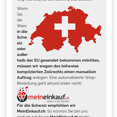
Wenn
Sie
die
Ware
in die
Schw
eiz
oder
außer
halb der EU gesendet bekommen möchten,
müssen wir wegen des teilweise
komplizierten Zollrechts einen manuellen
Auftrag
anlegen. Eine automatisierte Shop-
Bestellung geht aktuell leider nicht!
Für die Schweiz empfehlen wir
MeinEinkauf.ch:
So können Sie bei uns
einfach mit Ihrem
MeinEinkauf.ch
Konto