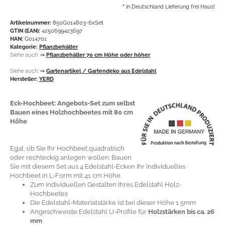
*
in Deutschland Lieferung frei Haus!
Artikelnummer:
850G014803-6xSet
GTIN (EAN):
4250699423697
HAN:
G014701
Kategorie:
Pflanzbehälter
Siehe auch:
⇒
Pflanzbehälter 70 cm Höhe oder höher
Siehe auch:
⇒
Gartenartikel / Gartendeko aus Edelstahl
Hersteller:
YERD
Eck-Hochbeet: Angebots-Set zum selbst
Bauen eines Holzhochbeetes mit 80 cm
Höhe
Egal, ob Sie Ihr Hochbeet quadratisch
oder rechteckig anlegen wollen: Bauen
Sie mit diesem Set aus 4 Edelstahl-Ecken Ihr individuelles
Hochbeet in L-Form mit 41 cm Höhe.
Zum individuellen Gestalten Ihres Edelstahl Holz-
Hochbeetes
Die Edelstahl-Materialstärke ist bei dieser Höhe 1,5mm
Angeschweiste Edelstahl U-Profile für
Holzstärken bis ca. 26
mm