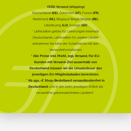
YERD Versand (shipping)
Deutschland
(DE)
, Österreich
(AT)
, France
(FR)
,
Nederland
(NL)
, Belgique België Belgien
(BE)
,
Lëtzebuerg
(LU)
, Sverige
(SE)
* Lieferzeiten gelten für Lieferungen innerhalb
Deutschlands, Lieferzeiten für andere Länder
entnehmen Sie bitte der Schaltfläche mit den
Versandinformationen
* Alle Preise inkl. MwSt. zzgl. Versand. Für EU-
Kunden mit Versand-Ziel ausserhalb von
Deutschland müssen wir die Umsatzsteuer des
jeweiligen EU-Mitgliedsstaates berechnen.
* Ab 250,-€ Shop-Bestellwert versandkostenfrei in
Deutschland
und in den beim jeweiligen Artikel als
versandfrei gekennzeichneten Ländern!