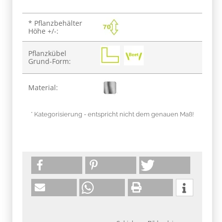
Produkteigenschaft
Wert
* Pflanzbehälter
Höhe +/-:
Pflanzkübel
Grund-Form:
Material:
* Kategorisierung - entspricht nicht dem genauen Maß!