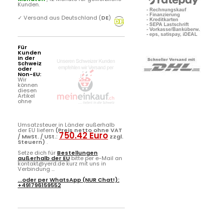
Kunden.
✓
Versand aus Deutschland (
DE
)
Für
Kunden
in der
Schweiz
oder
Non-EU:
Wir
können
diesen
Artikel
ohne
Umsatzsteuer in Länder außerhalb
der EU liefern
(Preis netto ohne VAT
750.42 Euro
/ MwSt. / USt.:
zzgl.
Steuern)
.
Setze dich für
Bestellungen
außerhalb der EU
bitte per e-Mail an
kontakt@yerd.de kurz mit uns in
Verbindung ...
...oder per
WhatsApp
(NUR Chat!):
+491796159552