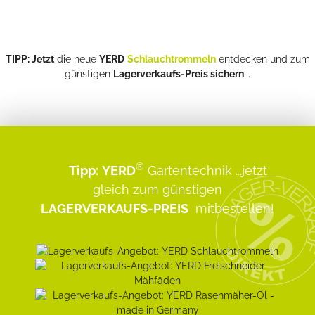
TIPP: Jetzt
die neue
YERD
Schlauchtrommeln
entdecken und zum
günstigen
Lagerverkaufs-Preis sichern
...
®
Tipp:
YERD
Gartentechnik
...jetzt
gleich zum günstigen
LAGERVERKAUFS-PREIS
mitbestellen!