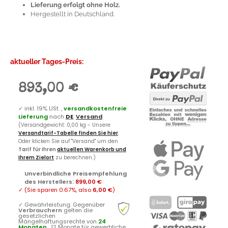
Lieferung erfolgt ohne Holz.
Hergestellt in Deutschland.
aktueller Tages-Preis:
893,00 €
✓
inkl. 19% USt. ,
versandkostenfreie
Lieferung
nach
DE
.
Versand
(Versandgewicht: 0,00 kg - Unsere
Versandtarif-Tabelle finden Sie hier
.
Oder klicken Sie auf "Versand" um den
Tarif für Ihren
aktuellen Warenkorb und
Ihrem Zielort
zu berechnen.)
Unverbindliche Preisempfehlung
des Herstellers
:
899,00 €
✓
(Sie sparen
0.67%
, also
6,00 €
)
✓
Gewährleistung: Gegenüber
Verbrauchern
gelten die
gesetzlichen
Mängelhaftungsrechte von
24
Monaten
, 12 Monate für gewerbliche