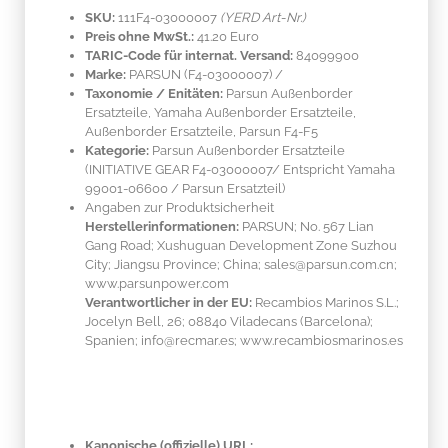
SKU:
111F4-03000007
(YERD Art-Nr.)
Preis ohne MwSt.:
41.20 Euro
TARIC-Code für internat. Versand:
84099900
Marke:
PARSUN
(F4-03000007)
/
Taxonomie / Enitäten:
Parsun Außenborder
Ersatzteile, Yamaha Außenborder Ersatzteile,
Außenborder Ersatzteile, Parsun F4-F5
Kategorie:
Parsun Außenborder Ersatzteile
(INITIATIVE GEAR F4-03000007/ Entspricht Yamaha
99001-06600 / Parsun Ersatzteil)
Angaben zur Produktsicherheit
Herstellerinformationen:
PARSUN; No. 567 Lian
Gang Road; Xushuguan Development Zone Suzhou
City; Jiangsu Province; China; sales@parsun.com.cn;
www.parsunpower.com
Verantwortlicher in der EU:
Recambios Marinos S.L.;
Jocelyn Bell, 26; 08840 Viladecans (Barcelona);
Spanien; info@recmar.es; www.recambiosmarinos.es
Kanonische (offizielle) URL: