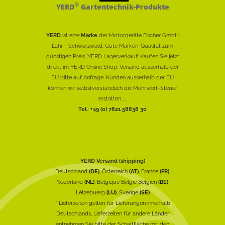
®
YERD
Gartentechnik-Produkte
YERD
ist eine
Marke
der Motorgeräte Fischer GmbH
Lahr - Schwarzwald: Gute Marken-Qualität zum
günstigen Preis. YERD Lagerverkauf: Kaufen Sie jetzt
direkt im YERD Online Shop. Versand ausserhalb der
EU bitte auf Anfrage. Kunden ausserhalb der EU
können wir selbstverständlich die Mehrwert-Steuer
erstatten......
Tel.: +49 (0) 7821 58838 30
YERD Versand (shipping)
Deutschland
(DE)
, Österreich
(AT)
, France
(FR)
,
Nederland
(NL)
, Belgique België Belgien
(BE)
,
Lëtzebuerg
(LU)
, Sverige
(SE)
* Lieferzeiten gelten für Lieferungen innerhalb
Deutschlands, Lieferzeiten für andere Länder
entnehmen Sie bitte der Schaltfläche mit den