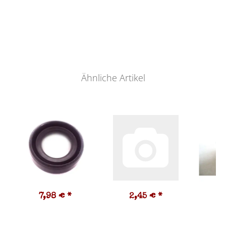
Ähnliche Artikel
7,98 €
*
2,45 €
*
3