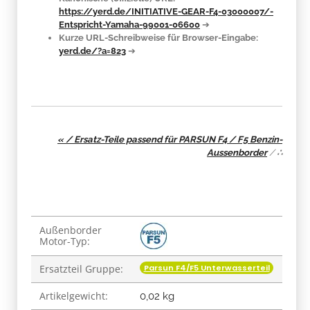
https://yerd.de/INITIATIVE-GEAR-F4-03000007/-
Entspricht-Yamaha-99001-06600
➔
Kurze URL-Schreibweise für Browser-Eingabe:
yerd.de/?a=823
➔
« / Ersatz-Teile passend für PARSUN F4 / F5 Benzin-
Aussenborder
/
∴
Produkteigenschaft
Wert
Außenborder
Motor-Typ:
Parsun F4/F5 Unterwasserteil
Ersatzteil Gruppe:
Artikelgewicht:
0,02
kg