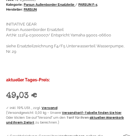
Kategorie:
Parsun Außenborder Ersatzteile
/
PARSUN F-5
Hersteller:
PARSUN
INITIATIVE GEAR
Parsun Aussenborder Ersatzteil
Art.Nr. 111F4-03000007/ Entspricht Yamaha 99001-06600
siehe Ersatzteilzeichnung F4/F5 Unterwasserteil Wasserpumpe,
Nr. 29
aktueller Tages-Preis:
49,03 €
✓
inkl. 19% USt. , zzgl.
Versand
(Versandgewicht: 0,00 kg - Unsere
Versandtarif-Tabelle finden Sie hier
.
Oder klicken Sie auf "Versand" um den
Tarif für Ihren
aktuellen Warenkorb
und Ihrem Zielort
zu berechnen.)
✓
Gewährleistung: Gegenüber
Verbrauchern
gelten die