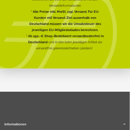
Versandinformationen
* Alle Preise inkl. MwSt. zzgl. Versand. Für EU-
Kunden mit Versand-Ziel ausserhalb von
Deutschland müssen wir die Umsatzsteuer des
jeweiligen EU-Mitgliedsstaates berechnen.
* Ab 250,-€ Shop-Bestellwert versandkostenfrei in
Deutschland
und in den beim jeweiligen Artikel als
versandfrei gekennzeichneten Ländern!
Informationen