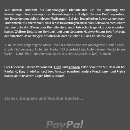
Wir nutzen Trustami als unabhängigen Dienstleister für die Einholung von
Bewertungen. Trustami importiert Bewertungen von Drittplattformen. Die Überprüfung
der Bewertungen obliegt diesen Plattformen. Bei den importierten Bewertungen kann
Trustami nicht sicherstellen, dass diese Bewertungen ausschließlich von Verbrauchern
stammen, die die Waren oder Dienstleistung auch tatsächlich genutzt oder erworben
haben. Weitere Details zur Herkunft und unmittelbaren Nachverfolung bzw. Referenz
der einzelnen Bewertungen, erhalten Sie durch klicken auf das Trustami-Logo.
YERD ist eine eingetragene Marke und ein Online-Shop der Motorgeräte Fischer GmbH
in Lahr/Schwarzwald. Unter der Marke YERD vertreibt das Unternehmen Produkte aus
Garten-, Land-, Forst- und Kommunaltechnik sowie ausgewählte D2C-Produkte.
Hier finden Sie unsern Verkauf auf
Ebay
und
Amazon
. Bitte beachten Sie, dass wir bei
Kaufland, Ebay (motofischtec) bzw. Amazon eventuell andere Konditionen und Preise
haben, als in unserem Lager-Direktverkauf.
Sicher, bequem und flexibel kaufen...