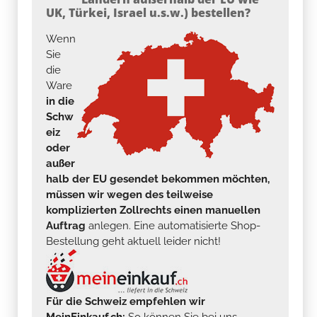
UK, Türkei, Israel u.s.w.) bestellen?
Wenn
Sie
die
Ware
in die
Schw
eiz
oder
außer
halb der EU gesendet bekommen möchten,
müssen wir wegen des teilweise
komplizierten Zollrechts einen manuellen
Auftrag
anlegen. Eine automatisierte Shop-
Bestellung geht aktuell leider nicht!
Für die Schweiz empfehlen wir
MeinEinkauf.ch:
So können Sie bei uns