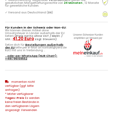
gesetzlichen Mängelhaftungsrechte von
24 Monaten
, 12 Monate
für gewerbliche Kunden.
✓
Versand aus Deutschland (
DE
)
Für Kunden in der Schweiz oder Non-EU:
Wir können diesen Artikel ohne
Umsatzsteuer in Länder außerhalb der EU
liefern
(Preis netto ohne VAT / MwSt. /
41.20 Euro
USt.:
zzgl. Steuern)
.
Setze dich für
Bestellungen außerhalb
der EU
bitte per e-Mail an kontakt@yerd.de
kurz mit uns in Verbindung ...
...oder per
WhatsApp
(NUR Chat!):
+491796159552
momentan nicht
verfügbar (ggf. bitte
anfragen)
* letzter verfügbarer
Tages-Preis
Es werden
keine freien Bestände in
den verfügbaren Lägern
angezeigt. Verwenden