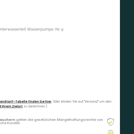
Unterwasserteil Wasserpumpe, Nr. 9
andtarif-Tabelle finden Sie hier
. Oder klicken Sie auf "Versand" um den
 Ihrem Zielort
zu berechnen.)
rauchern
gelten die gesetzlichen Mängelhaftungsrechte von
liche Kunden.