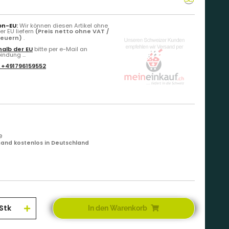
on-EU:
Wir können diesen Artikel ohne
r EU liefern
(Preis netto ohne VAT /
teuern)
.
alb der EU
bitte per e-Mail an
ndung ...
:
+491796159552
e
and kostenlos in Deutschland
Stk
In den Warenkorb