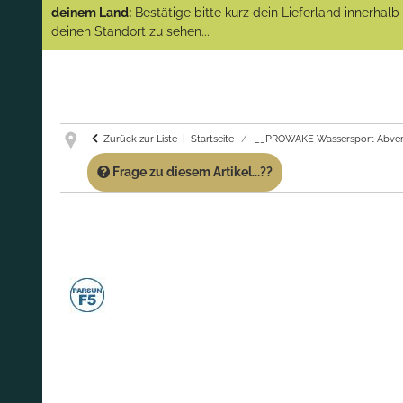
(Abverkauf)!
deinem Land:
Bestätige bitte kurz dein Lieferland innerhal
deinen Standort zu sehen...
GARANTIE UND SERVICE:
Du erhältst über
diese Seite weiterhin Support für PROWAKE
Artikel!
Fragen?
Ruf uns für Fragen zu PROWAKE
Artikeln einfach an!
Zurück zur Liste
Startseite
__PROWAKE Wassersport Abver
Frage zu diesem Artikel...??