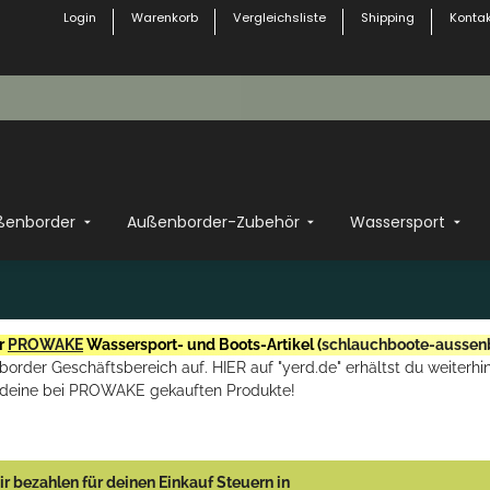
Login
Warenkorb
Vergleichsliste
Shipping
Kontak
ßenborder
Außenborder-Zubehör
Wassersport
r
PROWAKE
Wassersport- und Boots-Artikel (
schlauchboote-aussen
rder Geschäftsbereich auf. HIER auf "yerd.de" erhältst du weiterhin
deine bei PROWAKE gekauften Produkte!
r bezahlen für deinen Einkauf Steuern in