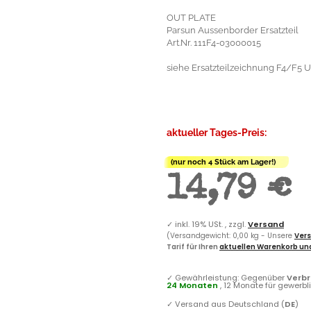
OUT PLATE
Parsun Aussenborder Ersatzteil
Art.Nr. 111F4-03000015
siehe Ersatzteilzeichnung F4/F5 
aktueller Tages-Preis:
(nur noch 4 Stück am Lager!)
14,79 €
✓
inkl. 19% USt. , zzgl.
Versand
(Versandgewicht: 0,00 kg - Unsere
Vers
Tarif für Ihren
aktuellen Warenkorb und
✓
Gewährleistung: Gegenüber
Verb
24 Monaten
, 12 Monate für gewerb
✓
Versand aus Deutschland (
DE
)