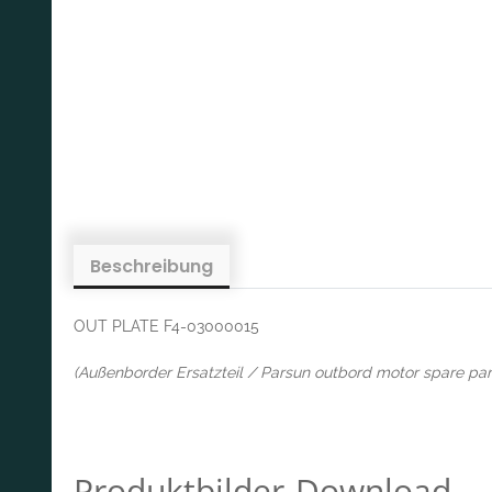
Beschreibung
OUT PLATE F4-03000015
(Außenborder Ersatzteil / Parsun outbord motor spare par
Produktbilder-Download