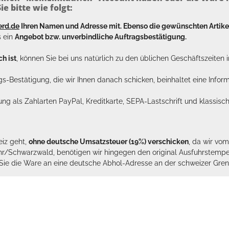
e bitte wie folgt:
erd.de
Ihren Namen und Adresse mit. Ebenso die gewünschten Arti
s ein
Angebot bzw. unverbindliche Auftragsbestätigung.
h ist
, können Sie bei uns natürlich zu den üblichen Geschäftszeite
ags-Bestätigung, die wir Ihnen danach schicken, beinhaltet eine Info
lung als Zahlarten PayPal, Kreditkarte, SEPA-Lastschrift und klassi
eiz geht,
ohne deutsche Umsatzsteuer (19%) verschicken
, da wir vo
hr/Schwarzwald, benötigen wir hingegen den original Ausfuhrstempel 
n Sie die Ware an eine deutsche Abhol-Adresse an der schweizer Gren