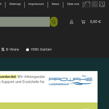
t
Sitemap
Impressum
News
Über uns
0,00 €
B-Ware
YERD Garten
border.de
):
Wir (
Motorgeräte
 Support und Ersatzteile für