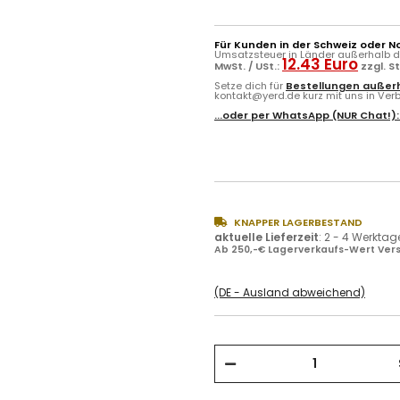
Für Kunden in der Schweiz oder N
Umsatzsteuer in Länder außerhalb de
12.43 Euro
MwSt. / USt.:
zzgl. S
Setze dich für
Bestellungen außerh
kontakt@yerd.de kurz mit uns in Verbi
...oder per
WhatsApp
(NUR Chat!)
KNAPPER LAGERBESTAND
aktuelle Lieferzeit
:
2 - 4 Werktag
Ab 250,-€ Lagerverkaufs-Wert Vers
(DE - Ausland abweichend)