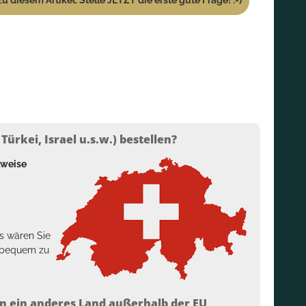
ürkei, Israel u.s.w.) bestellen?
lweise
s wären Sie
h bequem zu
n ein anderes Land außerhalb der EU