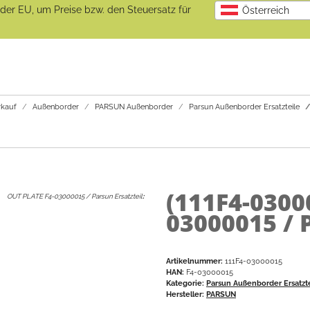
b der EU, um Preise bzw. den Steuersatz für
Österreich
kauf
Außenborder
PARSUN Außenborder
Parsun Außenborder Ersatzteile
(111F4-0300
OUT PLATE F4-03000015 / Parsun Ersatzteil
:
03000015 / 
Artikelnummer:
111F4-03000015
HAN:
F4-03000015
Kategorie:
Parsun Außenborder Ersatzt
Hersteller:
PARSUN