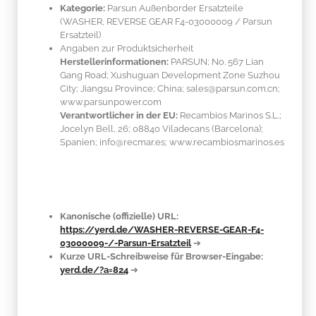
Kategorie:
Parsun Außenborder Ersatzteile
(WASHER, REVERSE GEAR F4-03000009 / Parsun
Ersatzteil)
Angaben zur Produktsicherheit
Herstellerinformationen:
PARSUN; No. 567 Lian
Gang Road; Xushuguan Development Zone Suzhou
City; Jiangsu Province; China; sales@parsun.com.cn;
www.parsunpower.com
Verantwortlicher in der EU:
Recambios Marinos S.L.;
Jocelyn Bell, 26; 08840 Viladecans (Barcelona);
Spanien; info@recmar.es; www.recambiosmarinos.es
Kanonische (offizielle) URL:
https://yerd.de/WASHER-REVERSE-GEAR-F4-
03000009-/-Parsun-Ersatzteil
➔
Kurze URL-Schreibweise für Browser-Eingabe:
yerd.de/?a=824
➔