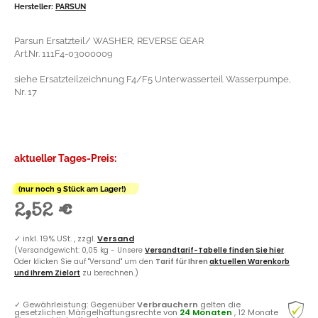
Hersteller:
PARSUN
Parsun Ersatzteil/ WASHER, REVERSE GEAR
Art.Nr. 111F4-03000009
siehe Ersatzteilzeichnung F4/F5 Unterwasserteil Wasserpumpe,
Nr. 17
aktueller Tages-Preis:
(nur noch 9 Stück am Lager!)
2,52 €
✓
inkl. 19% USt. , zzgl.
Versand
(Versandgewicht: 0,05 kg - Unsere
Versandtarif-Tabelle finden Sie hier
.
Oder klicken Sie auf "Versand" um den
Tarif für Ihren
aktuellen Warenkorb
und Ihrem Zielort
zu berechnen.)
✓
Gewährleistung: Gegenüber
Verbrauchern
gelten die
gesetzlichen Mängelhaftungsrechte von
24 Monaten
, 12 Monate