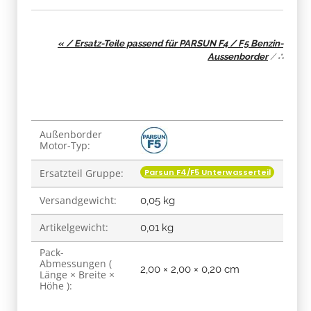
« / Ersatz-Teile passend für PARSUN F4 / F5 Benzin-
Aussenborder
/
∴
Produkteigenschaft
Wert
Außenborder
Motor-Typ:
Parsun F4/F5 Unterwasserteil
Ersatzteil Gruppe:
Versandgewicht:
0,05 kg
Artikelgewicht:
0,01
kg
Pack-
Abmessungen (
2,00 × 2,00 × 0,20 cm
Länge × Breite ×
Höhe ):