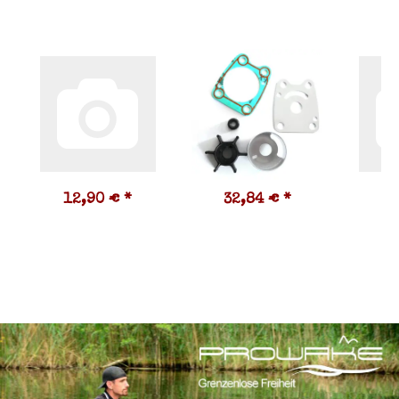
12,90 €
*
32,84 €
*
1