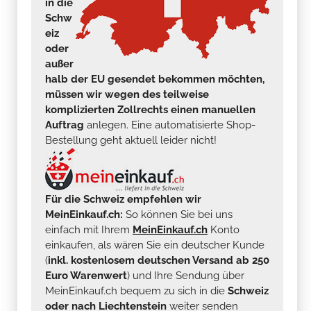
in die
Schw
eiz
oder
außer
halb der EU gesendet bekommen möchten,
müssen wir wegen des teilweise
komplizierten Zollrechts einen manuellen
Auftrag
anlegen. Eine automatisierte Shop-
Bestellung geht aktuell leider nicht!
Für die Schweiz empfehlen wir
MeinEinkauf.ch:
So können Sie bei uns
einfach mit Ihrem
MeinEinkauf.ch
Konto
einkaufen, als wären Sie ein deutscher Kunde
(
inkl. kostenlosem deutschen Versand ab 250
Euro Warenwert
) und Ihre Sendung über
MeinEinkauf.ch bequem zu sich in die
Schweiz
oder nach Liechtenstein
weiter senden