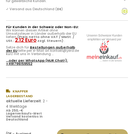
für gewerbliche Kunden.
✓
Versand aus Deutschland (
DE
)
Für Kunden in der Schweiz oder Non-EU:
Wir können diesen Artikel ohne
Umsatzsteuer in Länder außerhalb der EU
liefern
(Preis netto ohne VAT / MwSt. /
2.12 Euro
USt.:
zzgl. Steuern)
.
Setze dich für
Bestellungen außerhalb
der EU
bitte per e-Mail an kontakt@yerd.de
kurz mit uns in Verbindung ...
...oder per
WhatsApp
(NUR Chat!):
+491796159552
KNAPPER
LAGERBESTAND
aktuelle Lieferzeit
:
2 -
4 Werktage
Ab 250,-€
Lagerverkaufs-Wert
Versand kostenlos in
Deutschland
(DE - Ausland