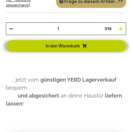
Frage zu diesem Artikel...??
abweichend)
Stk
In den Warenkorb
... jetzt vom
günstigen YERD Lagerverkauf
bequem
und abgesichert
an deine Haustür
liefern
lassen
!