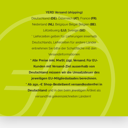
YERD Versand (shipping)
Deutschland
(DE)
, Österreich
(AT)
, France
(FR)
,
Nederland
(NL)
, Belgique België Belgien
(BE)
,
Lëtzebuerg
(LU)
, Sverige
(SE)
* Lieferzeiten gelten für Lieferungen innerhalb
Deutschlands, Lieferzeiten für andere Länder
entnehmen Sie bitte der Schaltfläche mit den
Versandinformationen
* Alle Preise inkl. MwSt. zzgl. Versand. Für EU-
Kunden mit Versand-Ziel ausserhalb von
Deutschland müssen wir die Umsatzsteuer des
jeweiligen EU-Mitgliedsstaates berechnen.
* Ab 250,-€ Shop-Bestellwert versandkostenfrei in
Deutschland
und in den beim jeweiligen Artikel als
versandfrei gekennzeichneten Ländern!