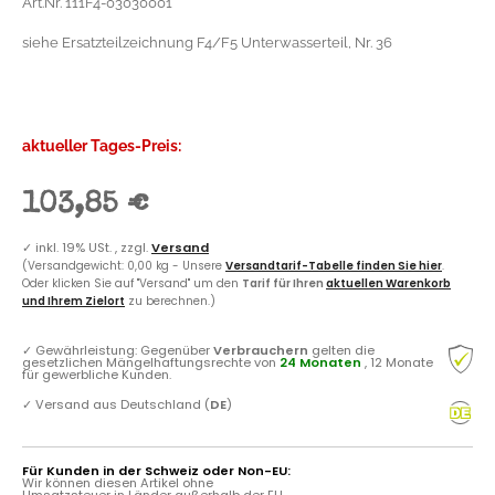
Art.Nr. 111F4-03030001
siehe Ersatzteilzeichnung F4/F5 Unterwasserteil, Nr. 36
aktueller Tages-Preis:
103,85 €
✓
inkl. 19% USt. , zzgl.
Versand
(Versandgewicht: 0,00 kg - Unsere
Versandtarif-Tabelle finden Sie hier
.
Oder klicken Sie auf "Versand" um den
Tarif für Ihren
aktuellen Warenkorb
und Ihrem Zielort
zu berechnen.)
✓
Gewährleistung: Gegenüber
Verbrauchern
gelten die
gesetzlichen Mängelhaftungsrechte von
24 Monaten
, 12 Monate
für gewerbliche Kunden.
✓
Versand aus Deutschland (
DE
)
Für Kunden in der Schweiz oder Non-EU:
Wir können diesen Artikel ohne
Umsatzsteuer in Länder außerhalb der EU