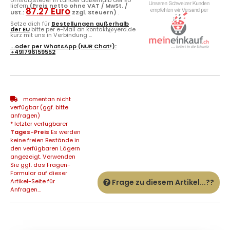
liefern
(Preis netto ohne VAT / MwSt. /
87.27 Euro
USt.:
zzgl. Steuern)
.
Setze dich für
Bestellungen außerhalb
der EU
bitte per e-Mail an kontakt@yerd.de
kurz mit uns in Verbindung ...
...oder per
WhatsApp
(NUR Chat!):
+491796159552
momentan nicht
verfügbar (ggf. bitte
anfragen)
* letzter verfügbarer
Tages-Preis
Es werden
keine freien Bestände in
den verfügbaren Lägern
angezeigt. Verwenden
Sie ggf. das Fragen-
Formular auf dieser
Artikel-Seite für
Frage zu diesem Artikel...??
Anfragen...