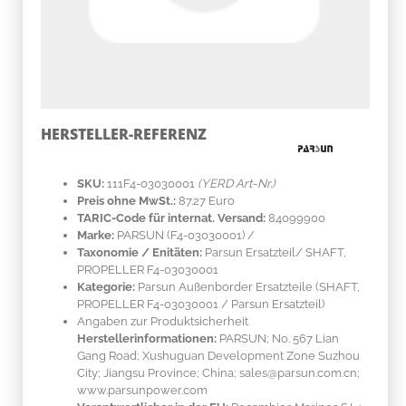
HERSTELLER-REFERENZ
SKU:
111F4-03030001
(YERD Art-Nr.)
Preis ohne MwSt.:
87.27 Euro
TARIC-Code für internat. Versand:
84099900
Marke:
PARSUN
(F4-03030001)
/
Taxonomie / Enitäten:
Parsun Ersatzteil/ SHAFT,
PROPELLER F4-03030001
Kategorie:
Parsun Außenborder Ersatzteile (SHAFT,
PROPELLER F4-03030001 / Parsun Ersatzteil)
Angaben zur Produktsicherheit
Herstellerinformationen:
PARSUN; No. 567 Lian
Gang Road; Xushuguan Development Zone Suzhou
City; Jiangsu Province; China; sales@parsun.com.cn;
www.parsunpower.com