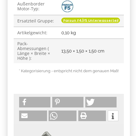
Produkteigenschaft
Wert
Außenborder
Motor-Typ:
Parsun F4/F5 Unterwasserteil
Ersatzteil Gruppe:
Artikelgewicht:
0,10
kg
Pack-
Abmessungen (
13,50 × 1,50 × 1,50 cm
Länge × Breite ×
Höhe ):
* Kategorisierung - entspricht nicht dem genauen Maß!