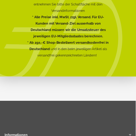
entnehmen Sie bitte der Schaltfläche mit den
Versandinformationen
* Alle Preise inkl. MwSt. zzgl. Versand. Für EU-
Kunden mit Versand-Ziel ausserhalb von
Deutschland müssen wir die Umsatzsteuer des
jeweiligen EU-Mitgliedsstaates berechnen.
* Ab 250,-€ Shop-Bestellwert versandkostenfrei in
Deutschland
und in den beim jeweiligen Artikel als
versandfrei gekennzeichneten Ländern!
Informationen