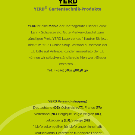
®
YERD
Gartentechnik-Produkte
YERD
ist eine
Marke
der Motorgeräte Fischer GmbH
Lahr - Schwarzwald: Gute Marken-Qualität zum
günstigen Preis. YERD Lagerverkauf: Kaufen Sie jetzt
direkt im YERD Online Shop. Versand ausserhalb der
EU bitte auf Anfrage. Kunden ausserhalb der EU
können wir selbstverständlich die Mehrwert-Steuer
erstatten......
Tel.: +49 (0) 7821 58838 30
YERD Versand (shipping)
Deutschland
(DE)
, Österreich
(AT)
, France
(FR)
,
Nederland
(NL)
, Belgique België Belgien
(BE)
,
Lëtzebuerg
(LU)
, Sverige
(SE)
* Lieferzeiten gelten für Lieferungen innerhalb
Deutschlands, Lieferzeiten für andere Länder