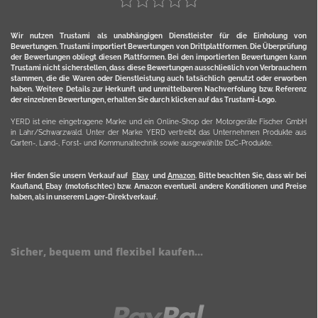
Wir nutzen Trustami als unabhängigen Dienstleister für die Einholung von
Bewertungen. Trustami importiert Bewertungen von Drittplattformen. Die Überprüfung
der Bewertungen obliegt diesen Plattformen. Bei den importierten Bewertungen kann
Trustami nicht sicherstellen, dass diese Bewertungen ausschließlich von Verbrauchern
stammen, die die Waren oder Dienstleistung auch tatsächlich genutzt oder erworben
haben. Weitere Details zur Herkunft und unmittelbaren Nachverfolung bzw. Referenz
der einzelnen Bewertungen, erhalten Sie durch klicken auf das Trustami-Logo.
YERD ist eine eingetragene Marke und ein Online-Shop der Motorgeräte Fischer GmbH
in Lahr/Schwarzwald. Unter der Marke YERD vertreibt das Unternehmen Produkte aus
Garten-, Land-, Forst- und Kommunaltechnik sowie ausgewählte D2C-Produkte.
Hier finden Sie unsern Verkauf auf
Ebay
und
Amazon
. Bitte beachten Sie, dass wir bei
Kaufland, Ebay (motofischtec) bzw. Amazon eventuell andere Konditionen und Preise
haben, als in unserem Lager-Direktverkauf.
Sicher, bequem und flexibel kaufen...