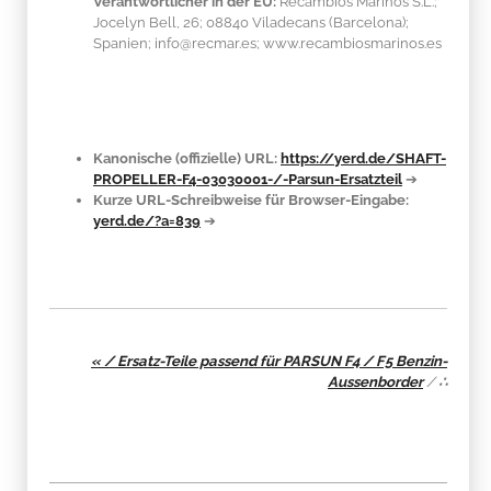
Verantwortlicher in der EU:
Recambios Marinos S.L.;
Jocelyn Bell, 26; 08840 Viladecans (Barcelona);
Spanien; info@recmar.es; www.recambiosmarinos.es
Kanonische (offizielle) URL:
https://yerd.de/SHAFT-
PROPELLER-F4-03030001-/-Parsun-Ersatzteil
➔
Kurze URL-Schreibweise für Browser-Eingabe:
yerd.de/?a=839
➔
« / Ersatz-Teile passend für PARSUN F4 / F5 Benzin-
Aussenborder
/
∴