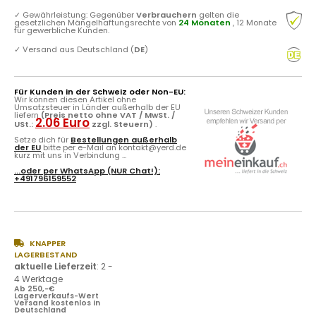
✓
Gewährleistung: Gegenüber
Verbrauchern
gelten die
gesetzlichen Mängelhaftungsrechte von
24 Monaten
, 12 Monate
für gewerbliche Kunden.
✓
Versand aus Deutschland (
DE
)
Für Kunden in der Schweiz oder Non-EU:
Wir können diesen Artikel ohne
Umsatzsteuer in Länder außerhalb der EU
liefern
(Preis netto ohne VAT / MwSt. /
2.06 Euro
USt.:
zzgl. Steuern)
.
Setze dich für
Bestellungen außerhalb
der EU
bitte per e-Mail an kontakt@yerd.de
kurz mit uns in Verbindung ...
...oder per
WhatsApp
(NUR Chat!):
+491796159552
KNAPPER
LAGERBESTAND
aktuelle Lieferzeit
:
2 -
4 Werktage
Ab 250,-€
Lagerverkaufs-Wert
Versand kostenlos in
Deutschland