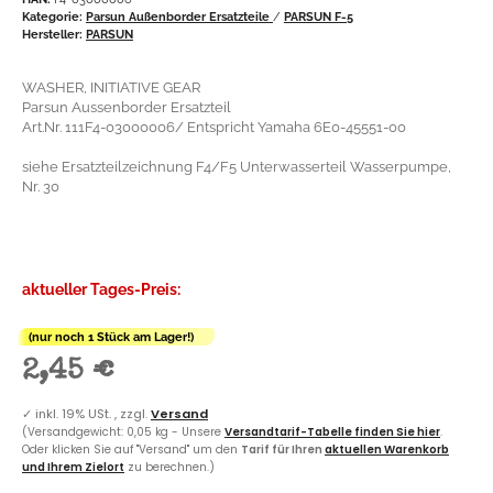
Kategorie:
Parsun Außenborder Ersatzteile
/
PARSUN F-5
Hersteller:
PARSUN
WASHER, INITIATIVE GEAR
Parsun Aussenborder Ersatzteil
Art.Nr. 111F4-03000006/ Entspricht Yamaha 6E0-45551-00
siehe Ersatzteilzeichnung F4/F5 Unterwasserteil Wasserpumpe,
Nr. 30
aktueller Tages-Preis:
(nur noch 1 Stück am Lager!)
2,45 €
✓
inkl. 19% USt. , zzgl.
Versand
(Versandgewicht: 0,05 kg - Unsere
Versandtarif-Tabelle finden Sie hier
.
Oder klicken Sie auf "Versand" um den
Tarif für Ihren
aktuellen Warenkorb
und Ihrem Zielort
zu berechnen.)