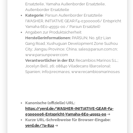
Ersatzteile, Yamaha Außenborder Ersatzteile,
Außenborder Ersatzteile
Kategorie:
Parsun Außenborder Ersatzteile
(WASHER, INITIATIVE GEAR F4-03000006/ Entspricht
Yamaha 6E0-45551-00 / Parsun Ersatzteil)
Angaben zur Produktsicherheit
Herstellerinformationen:
PARSUN; No. 567 Lian
Gang Road; Xushuguan Development Zone Suzhou
City; Jiangsu Province; China; sales@parsun.com.cn;
www.parsunpower.com
Verantwortlicher in der EU:
Recambios Marinos S.L.;
Jocelyn Bell, 26; 08840 Viladecans (Barcelona);
Spanien; info@recmar.es; www.recambiosmarinos.es
Kanonische (offizielle) URL:
https://yerd.de/WASHER-INITIATIVE-GEAR-F4-
03000006-Entspricht-Yamaha-6E0-45551-00
➔
Kurze URL-Schreibweise für Browser-Eingabe:
yerd.de/?a=822
➔