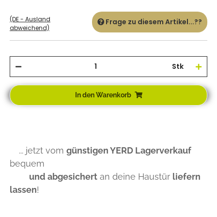
(DE - Ausland
Frage zu diesem Artikel...??
abweichend)
Stk
In den Warenkorb
... jetzt vom
günstigen YERD Lagerverkauf
bequem
und abgesichert
an deine Haustür
liefern
lassen
!