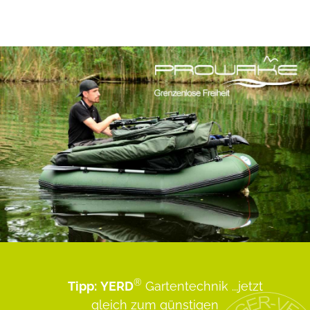
®
Tipp:
YERD
Gartentechnik
...jetzt
gleich zum günstigen