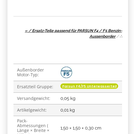
« / Ersatz-Teile passend für PARSUN F4 / F5 Benzin-
Aussenborder
/
∴
Produkteigenschaft
Wert
Außenborder
Motor-Typ:
Parsun F4/F5 Unterwasserteil
Ersatzteil Gruppe:
Versandgewicht:
0,05 kg
Artikelgewicht:
0,01
kg
Pack-
Abmessungen (
1,50 × 1,50 × 0,30 cm
Länge × Breite ×