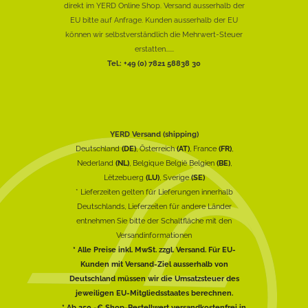
direkt im YERD Online Shop. Versand ausserhalb der
EU bitte auf Anfrage. Kunden ausserhalb der EU
können wir selbstverständlich die Mehrwert-Steuer
erstatten......
Tel.: +49 (0) 7821 58838 30
YERD Versand (shipping)
Deutschland
(DE)
, Österreich
(AT)
, France
(FR)
,
Nederland
(NL)
, Belgique België Belgien
(BE)
,
Lëtzebuerg
(LU)
, Sverige
(SE)
* Lieferzeiten gelten für Lieferungen innerhalb
Deutschlands, Lieferzeiten für andere Länder
entnehmen Sie bitte der Schaltfläche mit den
Versandinformationen
* Alle Preise inkl. MwSt. zzgl. Versand. Für EU-
Kunden mit Versand-Ziel ausserhalb von
Deutschland müssen wir die Umsatzsteuer des
jeweiligen EU-Mitgliedsstaates berechnen.
* Ab 250,-€ Shop-Bestellwert versandkostenfrei in