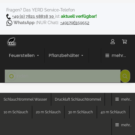
Fragen? Das YERD Service-Telefon
+49 (0) 7821 58838 30
ist
aktuell verfügbar!
WhatsApp
(NUR Chat):
+491796159552
Feuerstellen
Pflanzbehälter
mehr...
Schlauchtrommel Wasser
Druckluft Schlauchtrommel
mehr...
10 m Schlauch
20 m Schlauch
30 m Schlauch
40 m Schlauch
mehr...