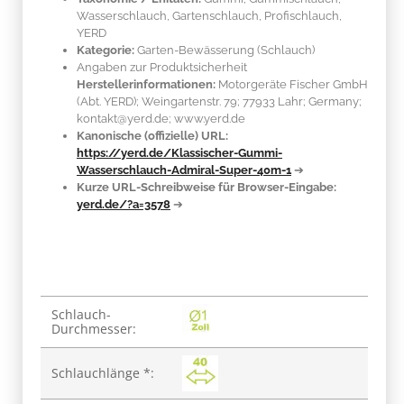
Wasserschlauch, Gartenschlauch, Profischlauch,
YERD
Kategorie:
Garten-Bewässerung (Schlauch)
Angaben zur Produktsicherheit
Herstellerinformationen:
Motorgeräte Fischer GmbH
(Abt. YERD); Weingartenstr. 79; 77933 Lahr; Germany;
kontakt@yerd.de; www.yerd.de
Kanonische (offizielle) URL:
https://yerd.de/Klassischer-Gummi-
Wasserschlauch-Admiral-Super-40m-1
➔
Kurze URL-Schreibweise für Browser-Eingabe:
yerd.de/?a=3578
➔
Produkteigenschaft
Wert
Schlauch-
Durchmesser:
Schlauchlänge *: