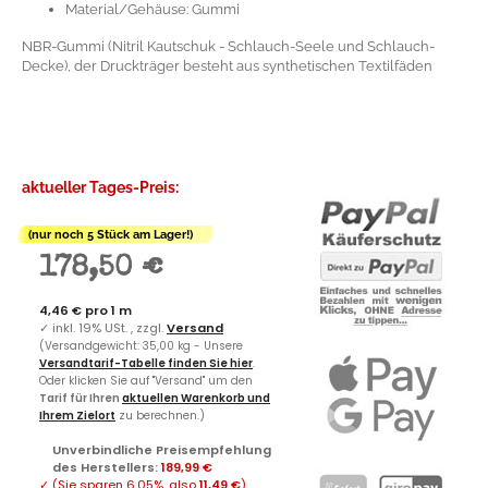
Material/Gehäuse: Gummi
NBR-Gummi (Nitril Kautschuk - Schlauch-Seele und Schlauch-
Decke), der Druckträger besteht aus synthetischen Textilfäden
aktueller Tages-Preis:
(nur noch 5 Stück am Lager!)
178,50 €
4,46 € pro 1 m
✓
inkl. 19% USt. , zzgl.
Versand
(Versandgewicht: 35,00 kg - Unsere
Versandtarif-Tabelle finden Sie hier
.
Oder klicken Sie auf "Versand" um den
Tarif für Ihren
aktuellen Warenkorb und
Ihrem Zielort
zu berechnen.)
Unverbindliche Preisempfehlung
des Herstellers
:
189,99 €
✓
(Sie sparen
6.05%
, also
11,49 €
)