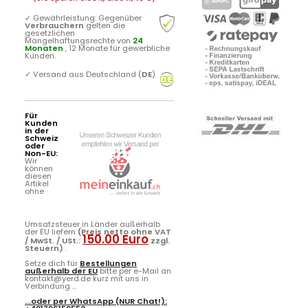
✓
Gewährleistung: Gegenüber
Verbrauchern
gelten die
gesetzlichen
Mängelhaftungsrechte von
24
Monaten
, 12 Monate für gewerbliche
Kunden.
✓
Versand aus Deutschland (
DE
)
Für
Kunden
in der
Schweiz
oder
Non-EU:
Wir
können
diesen
Artikel
ohne
Umsatzsteuer in Länder außerhalb
der EU liefern
(Preis netto ohne VAT
150.00 Euro
/ MwSt. / USt.:
zzgl.
Steuern)
.
Setze dich für
Bestellungen
außerhalb der EU
bitte per e-Mail an
kontakt@yerd.de kurz mit uns in
Verbindung ...
...oder per
WhatsApp
(NUR Chat!):