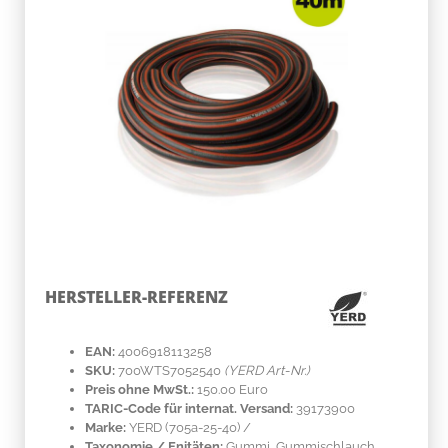
HERSTELLER-REFERENZ
EAN:
4006918113258
SKU:
700WTS7052540
(YERD Art-Nr.)
Preis ohne MwSt.:
150.00 Euro
TARIC-Code für internat. Versand:
39173900
Marke:
YERD
(705a-25-40)
/
Taxonomie / Enitäten:
Gummi
, Gummischlauch,