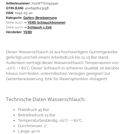
Artikelnummer:
700WTS7052540
GTIN (EAN):
4006918113258
HAN:
705a-25-40
Kategorie:
Garten-Bewässerung
Siehe auch:
⇒
YERD Schlauchtrommel
Siehe auch:
⇒
Schlauch 1 Zoll
Hersteller:
YERD
Dieser Wasserschlauch ist aus hochwertigem Gummigewebe
gefertigt und hält einem Arbeitsdruck bis zu 15 Bar stand.
Außerdem verträgt dieser Wasserschlauch Temperaturen von
-20°C - + 80°C. Dieser Schlauch in schwerer Qualität, ist darüber
hinaus zum festen, unterirdischen Verlegen geeignet (zur
Gartenbewässerung bzw. für Rasensprenkler-Anlagen)!
Technische Daten Wasserschlauch:
Platzdruck 45 Bar
Betriebsdruck 15 Bar
Temperaturbeständig -20°C - + 80°C
Durchmesser: 1"
Länge: 40 m