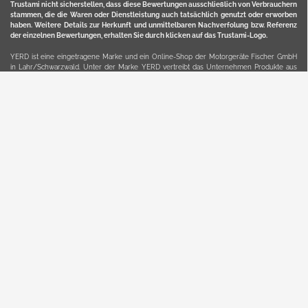
Trustami nicht sicherstellen, dass diese Bewertungen ausschließlich von Verbrauchern
stammen, die die Waren oder Dienstleistung auch tatsächlich genutzt oder erworben
haben. Weitere Details zur Herkunft und unmittelbaren Nachverfolung bzw. Referenz
der einzelnen Bewertungen, erhalten Sie durch klicken auf das Trustami-Logo.
YERD ist eine eingetragene Marke und ein Online-Shop der Motorgeräte Fischer GmbH
in Lahr/Schwarzwald. Unter der Marke YERD vertreibt das Unternehmen Produkte aus
Garten-, Land-, Forst- und Kommunaltechnik sowie ausgewählte D2C-Produkte.
Hier finden Sie unsern Verkauf auf
Ebay
und
Amazon
. Bitte beachten Sie, dass wir bei
Kaufland, Ebay (motofischtec) bzw. Amazon eventuell andere Konditionen und Preise
haben, als in unserem Lager-Direktverkauf.
Sicher, bequem und flexibel kaufen...