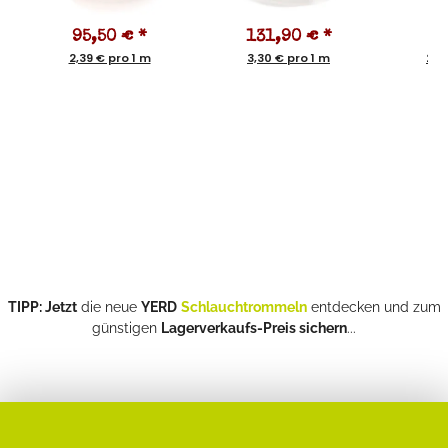
95,50 €
*
131,90 €
*
4
2,39 € pro 1 m
3,30 € pro 1 m
2,5
TIPP: Jetzt
die neue
YERD
Schlauchtrommeln
entdecken und zum
günstigen
Lagerverkaufs-Preis sichern
...