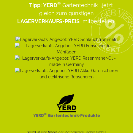
®
Tipp:
YERD
Gartentechnik
...jetzt
gleich zum günstigen
LAGERVERKAUFS-PREIS
mitbestellen!
®
YERD
Gartentechnik-Produkte
YERD
ist eine
Marke
der Motorgeräte Fischer GmbH