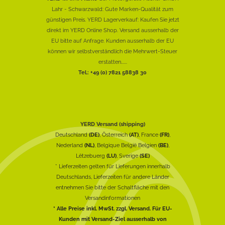
Lahr - Schwarzwald: Gute Marken-Qualität zum
günstigen Preis. YERD Lagerverkauf: Kaufen Sie jetzt
direkt im YERD Online Shop. Versand ausserhalb der
EU bitte auf Anfrage. Kunden ausserhalb der EU
können wir selbstverständlich die Mehrwert-Steuer
erstatten......
Tel.: +49 (0) 7821 58838 30
YERD Versand (shipping)
Deutschland
(DE)
, Österreich
(AT)
, France
(FR)
,
Nederland
(NL)
, Belgique België Belgien
(BE)
,
Lëtzebuerg
(LU)
, Sverige
(SE)
* Lieferzeiten gelten für Lieferungen innerhalb
Deutschlands, Lieferzeiten für andere Länder
entnehmen Sie bitte der Schaltfläche mit den
Versandinformationen
* Alle Preise inkl. MwSt. zzgl. Versand. Für EU-
Kunden mit Versand-Ziel ausserhalb von