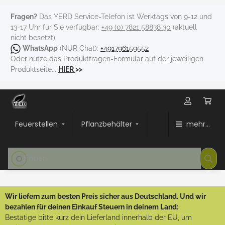
Fragen?
Das YERD Service-Telefon ist Werktags von 9-12 und
13-17 Uhr für Sie verfügbar:
+49 (0) 7821 58838 30
(aktuell
nicht besetzt).
WhatsApp
(NUR Chat):
+491796159552
Oder nutze das Produktfragen-Formular auf der jeweiligen
Produktseite...
HIER
>>
Feuerstellen
Pflanzbehälter
mehr...
Wir liefern zum besten Preis sicher aus Deutschland. Und wir
bezahlen für deinen Einkauf Steuern in deinem Land:
Bestätige bitte kurz dein Lieferland innerhalb der EU, um