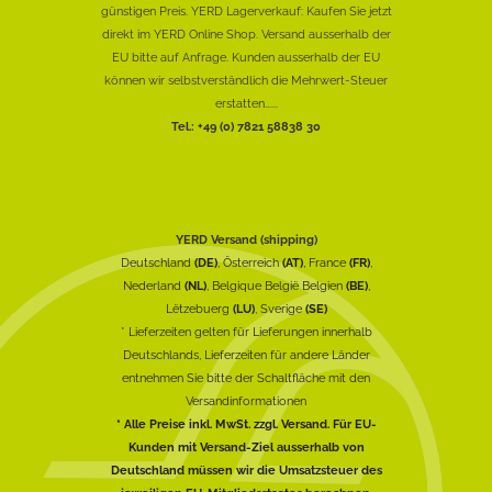
günstigen Preis. YERD Lagerverkauf: Kaufen Sie jetzt
direkt im YERD Online Shop. Versand ausserhalb der
EU bitte auf Anfrage. Kunden ausserhalb der EU
können wir selbstverständlich die Mehrwert-Steuer
erstatten......
Tel.: +49 (0) 7821 58838 30
YERD Versand (shipping)
Deutschland
(DE)
, Österreich
(AT)
, France
(FR)
,
Nederland
(NL)
, Belgique België Belgien
(BE)
,
Lëtzebuerg
(LU)
, Sverige
(SE)
* Lieferzeiten gelten für Lieferungen innerhalb
Deutschlands, Lieferzeiten für andere Länder
entnehmen Sie bitte der Schaltfläche mit den
Versandinformationen
* Alle Preise inkl. MwSt. zzgl. Versand. Für EU-
Kunden mit Versand-Ziel ausserhalb von
Deutschland müssen wir die Umsatzsteuer des