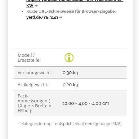
KW
➔
Kurze URL-Schreibweise für Browser-Eingabe:
yerd.de/?a=3143
➔
Produkteigenschaft
Wert
Modell /
Ersatzteile:
Versandgewicht:
0,30 kg
Artikelgewicht:
0,20
kg
Pack-
Abmessungen (
10,00 × 4,00 × 4,00 cm
Länge × Breite ×
Höhe ):
* Kategorisierung - entspricht nicht dem genauen Maß!