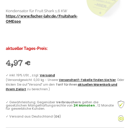
Kondensator für Fruit Shark 1,6 KW
https://www.fischer-lahr.de/Fruitshark-
OME500
aktueller Tages-Preis:
4,97 €
✓
inkl. 19% USt. , zzgl.
Versand
(Versandgewicht: 0,30 kg - Unsere
Versandtarif-Tabelle finden Sie hier
. Oder
klicken Sie auf "Versand" um den
Tarif für Ihren
aktuellen Warenkorb und
Ihrem Zielort
zu berechnen.)
✓
Gewährleistung: Gegenüber
Verbrauchern
gelten die
gesetzlichen Mängelhaftungsrechte von
24 Monaten
, 12 Monate
für gewerbliche Kunden.
✓
Versand aus Deutschland (
DE
)