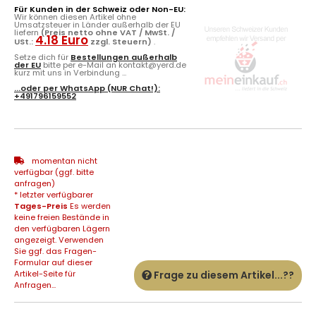
Für Kunden in der Schweiz oder Non-EU:
Wir können diesen Artikel ohne
Umsatzsteuer in Länder außerhalb der EU
liefern
(Preis netto ohne VAT / MwSt. /
4.18 Euro
USt.:
zzgl. Steuern)
.
Setze dich für
Bestellungen außerhalb
der EU
bitte per e-Mail an kontakt@yerd.de
kurz mit uns in Verbindung ...
...oder per
WhatsApp
(NUR Chat!):
+491796159552
momentan nicht
verfügbar (ggf. bitte
anfragen)
* letzter verfügbarer
Tages-Preis
Es werden
keine freien Bestände in
den verfügbaren Lägern
angezeigt. Verwenden
Sie ggf. das Fragen-
Formular auf dieser
Artikel-Seite für
Frage zu diesem Artikel...??
Anfragen...