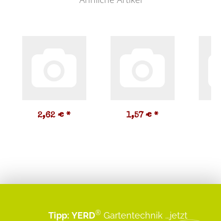
2,62 €
*
1,57 €
*
1
®
Tipp:
YERD
Gartentechnik
...jetzt