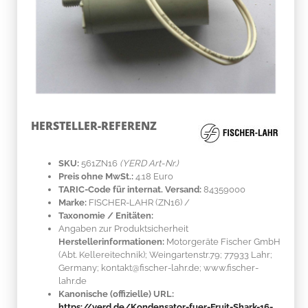
HERSTELLER-REFERENZ
SKU:
561ZN16
(YERD Art-Nr.)
Preis ohne MwSt.:
4.18 Euro
TARIC-Code für internat. Versand:
84359000
Marke:
FISCHER-LAHR
(ZN16)
/
Taxonomie / Enitäten:
Angaben zur Produktsicherheit
Herstellerinformationen:
Motorgeräte Fischer GmbH
(Abt. Kellereitechnik); Weingartenstr.79; 77933 Lahr;
Germany; kontakt@fischer-lahr.de; www.fischer-
lahr.de
Kanonische (offizielle) URL:
https://yerd.de/Kondensator-fuer-Fruit-Shark-16-