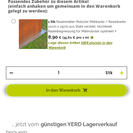
Passendes Zubehör zu diesem Artikel
(einfach anhaken um gemeinsam in den Warenkorb
gelegt zu werden):
1
Stk
Rasenmäher-Roboter Mähkante / Rasenkante
10cm x 25cm aus Stahl verzinkt, Hochbeet
Rasenbegrenzung für Mähroboter optimiert
+
8,90
€
(35,60 € pro 1 m)
Lege diesen Artikel
HIER einzeln in den
Warenkorb
Stk
In den Warenkorb
... jetzt vom
günstigen YERD Lagerverkauf
bequem