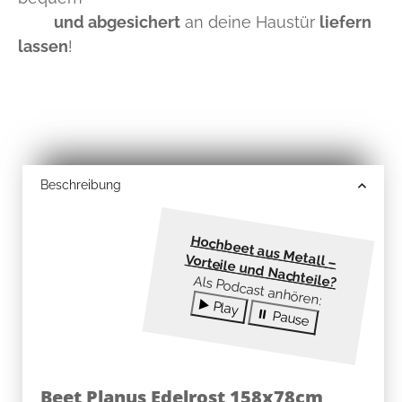
und abgesichert
an deine Haustür
liefern
lassen
!
Beschreibung
Hochbeet aus M
etall –
Vorteile und Nachteile?
Als Podcast anhören:
▶️ Play
⏸ Pause
Beet Planus Edelrost 158x78cm