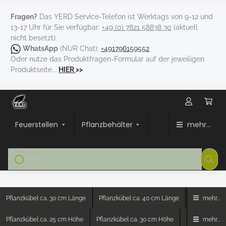
Fragen?
Das YERD Service-Telefon ist Werktags von 9-12 und
13-17 Uhr für Sie verfügbar:
+49 (0) 7821 58838 30
(aktuell
nicht besetzt).
WhatsApp
(NUR Chat):
+491796159552
Oder nutze das Produktfragen-Formular auf der jeweiligen
Produktseite...
HIER
>>
Feuerstellen
Pflanzbehälter
mehr...
Pflanzkübel ca. 30 cm Länge
Pflanzkübel ca. 40 cm Länge
mehr...
Pflanzkübel ca. 25 cm Höhe
Pflanzkübel ca. 30 cm Höhe
mehr...