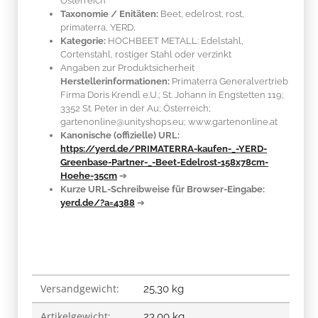
Österreich
Taxonomie / Enitäten:
Beet, edelrost, rost,
primaterra, YERD,
Kategorie:
HOCHBEET METALL: Edelstahl,
Cortenstahl, rostiger Stahl oder verzinkt
Angaben zur Produktsicherheit
Herstellerinformationen:
Primaterra Generalvertrieb
Firma Doris Krendl e.U.; St. Johann in Engstetten 119;
3352 St. Peter in der Au; Österreich;
gartenonline@unityshops.eu; www.gartenonline.at
Kanonische (offizielle) URL:
https://yerd.de/PRIMATERRA-kaufen-_-YERD-
Greenbase-Partner-_-Beet-Edelrost-158x78cm-
Hoehe-35cm
➔
Kurze URL-Schreibweise für Browser-Eingabe:
yerd.de/?a=4388
➔
Versandgewicht:
Produkteigenschaft
Wert
25,30 kg
Artikelgewicht:
23,00
kg