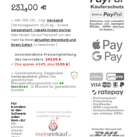
231,00 €
✓
inkl. 19% USt. , zzgl.
Versand
(Versandgewicht: 25,30 kg - Unsere
Versandtarif-Tabelle finden Sie hier
.
Oder klicken Sie auf "Versand" um den
Tarif für Ihren
aktuellen Warenkorb und
Ihrem Zielort
zu berechnen.)
Unverbindliche Preisempfehlung
des Herstellers
:
243,00 €
✓
(Sie sparen
4.94%
, also
12,00 €
)
✓
Gewährleistung: Gegenüber
Verbrauchern
gelten die
gesetzlichen
Mängelhaftungsrechte von
24
Monaten
, 12 Monate für gewerbliche
Kunden.
Für
Kunden
in der
Schweiz
oder
Non-EU:
Wir
können
diesen
Artikel