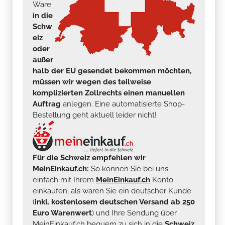
Ware
in die
Schw
eiz
oder
außer
halb der EU gesendet bekommen möchten,
müssen wir wegen des teilweise
komplizierten Zollrechts einen manuellen
Auftrag
anlegen. Eine automatisierte Shop-
Bestellung geht aktuell leider nicht!
Für die Schweiz empfehlen wir
MeinEinkauf.ch:
So können Sie bei uns
einfach mit Ihrem
MeinEinkauf.ch
Konto
einkaufen, als wären Sie ein deutscher Kunde
(
inkl. kostenlosem deutschen Versand ab 250
Euro Warenwert
) und Ihre Sendung über
MeinEinkauf.ch bequem zu sich in die
Schweiz