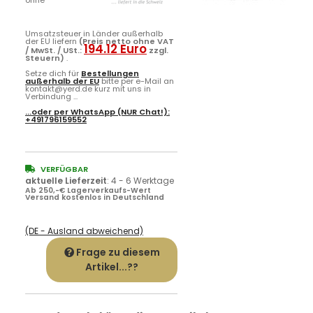
ohne
Umsatzsteuer in Länder außerhalb
der EU liefern
(Preis netto ohne VAT
194.12 Euro
/ MwSt. / USt.:
zzgl.
Steuern)
.
Setze dich für
Bestellungen
außerhalb der EU
bitte per e-Mail an
kontakt@yerd.de kurz mit uns in
Verbindung ...
...oder per
WhatsApp
(NUR Chat!):
+491796159552
VERFÜGBAR
aktuelle Lieferzeit
:
4 - 6 Werktage
Ab 250,-€ Lagerverkaufs-Wert
Versand kostenlos in Deutschland
(DE - Ausland abweichend)
Frage zu diesem
Artikel...??