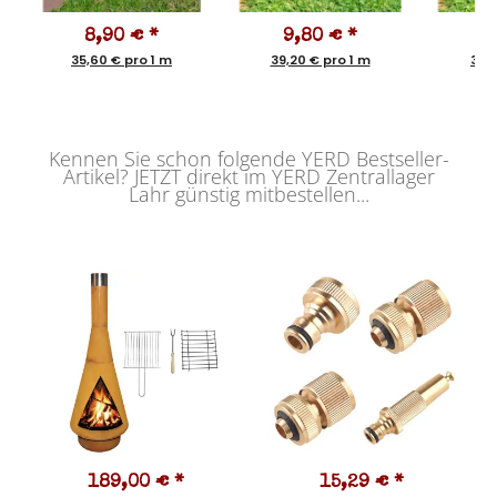
8,90 €
*
9,80 €
*
1
35,60 € pro 1 m
39,20 € pro 1 m
31,5
Kennen Sie schon folgende YERD Bestseller-
Artikel? JETZT direkt im YERD Zentrallager
Lahr günstig mitbestellen...
189,00 €
*
15,29 €
*