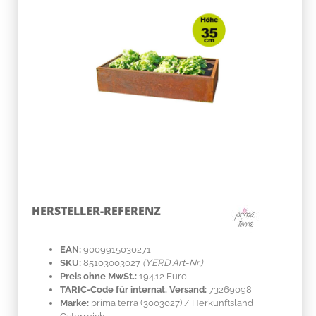
HERSTELLER-REFERENZ
EAN:
9009915030271
SKU:
85103003027
(YERD Art-Nr.)
Preis ohne MwSt.:
194.12 Euro
TARIC-Code für internat. Versand:
73269098
Marke:
prima terra
(3003027)
/ Herkunftsland