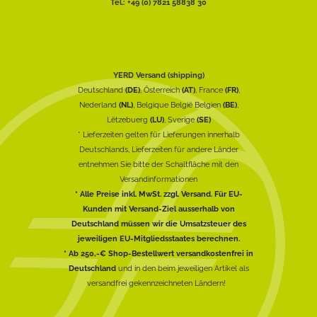
Tel.: +49 (0) 7821 58838 30
YERD Versand (shipping)
Deutschland
(DE)
, Österreich
(AT)
, France
(FR)
,
Nederland
(NL)
, Belgique België Belgien
(BE)
,
Lëtzebuerg
(LU)
, Sverige
(SE)
* Lieferzeiten gelten für Lieferungen innerhalb
Deutschlands, Lieferzeiten für andere Länder
entnehmen Sie bitte der Schaltfläche mit den
Versandinformationen
* Alle Preise inkl. MwSt. zzgl. Versand. Für EU-
Kunden mit Versand-Ziel ausserhalb von
Deutschland müssen wir die Umsatzsteuer des
jeweiligen EU-Mitgliedsstaates berechnen.
* Ab 250,-€ Shop-Bestellwert versandkostenfrei in
Deutschland
und in den beim jeweiligen Artikel als
versandfrei gekennzeichneten Ländern!