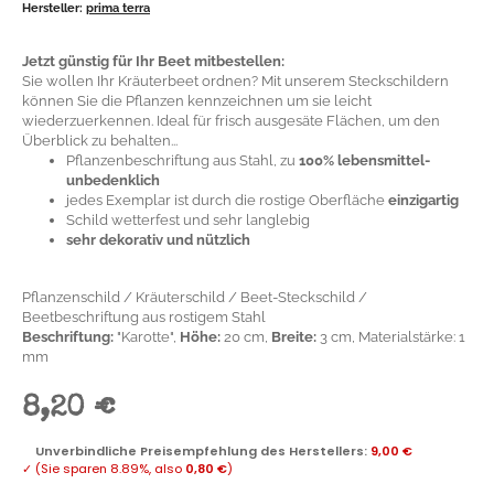
Hersteller:
prima terra
Jetzt günstig für Ihr Beet mitbestellen:
Sie wollen Ihr Kräuterbeet ordnen? Mit unserem Steckschildern
können Sie die Pflanzen kennzeichnen um sie leicht
wiederzuerkennen. Ideal für frisch ausgesäte Flächen, um den
Überblick zu behalten...
Pflanzenbeschriftung aus Stahl, zu
100%
lebensmittel-
unbedenklich
jedes Exemplar ist durch die rostige Oberfläche
einzigartig
Schild wetterfest und sehr langlebig
sehr dekorativ und nützlich
Pflanzenschild / Kräuterschild / Beet-Steckschild /
Beetbeschriftung aus rostigem Stahl
Beschriftung:
"Karotte",
Höhe:
20 cm,
Breite:
3 cm, Materialstärke: 1
mm
8,20 €
Unverbindliche Preisempfehlung des Herstellers
:
9,00 €
✓
(Sie sparen
8.89%
, also
0,80 €
)