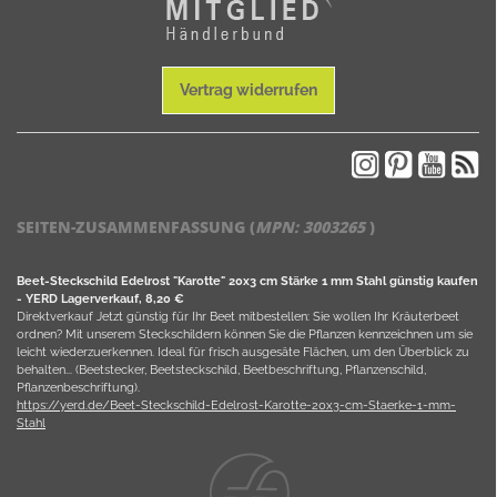
Vertrag widerrufen
SEITEN-ZUSAMMENFASSUNG (
MPN:
3003265
)
Beet-Steckschild Edelrost "Karotte" 20x3 cm Stärke 1 mm Stahl günstig kaufen
- YERD Lagerverkauf, 8,20 €
Direktverkauf Jetzt günstig für Ihr Beet mitbestellen: Sie wollen Ihr Kräuterbeet
ordnen? Mit unserem Steckschildern können Sie die Pflanzen kennzeichnen um sie
leicht wiederzuerkennen. Ideal für frisch ausgesäte Flächen, um den Überblick zu
behalten... (Beetstecker, Beetsteckschild, Beetbeschriftung, Pflanzenschild,
Pflanzenbeschriftung).
https://yerd.de/Beet-Steckschild-Edelrost-Karotte-20x3-cm-Staerke-1-mm-
Stahl