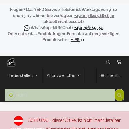
Fragen?
Das YERD Service-Telefon ist Werktags von 9-12
und 13-17 Uhr für Sie verfügbar:
+49 (0) 7821 58838 30
(aktuell nicht besetzt).
WhatsApp
(NUR Chat):
+491796159552
Oder nutze das Produktfragen-Formular auf der jeweiligen
Produktseite...
HIER
>>
Feuerstellen
Pflanzbehälter
mehr...
ACHTUNG - dieser Artikel ist nicht mehr lieferbar