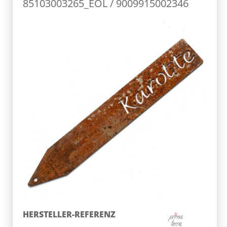
85103003265_EOL / 9009915002346
HERSTELLER-REFERENZ