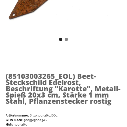
(85103003265_EOL)
Beet-
Steckschild Edelrost,
Beschriftung "Karotte", Metall-
Spieß 20x3 cm, Stärke 1 mm
Stahl, Pflanzenstecker rostig
Artikelnummer:
85103003265_EOL
GTIN (EAN):
9009915002346
HAN:
3003265