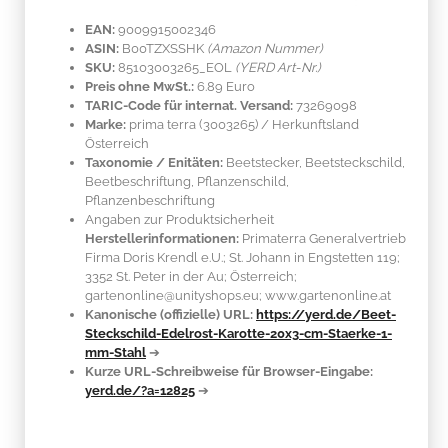
EAN:
9009915002346
ASIN:
B00TZXSSHK
(Amazon Nummer)
SKU:
85103003265_EOL
(YERD Art-Nr.)
Preis ohne MwSt.:
6.89 Euro
TARIC-Code für internat. Versand:
73269098
Marke:
prima terra
(3003265)
/ Herkunftsland
Österreich
Taxonomie / Enitäten:
Beetstecker, Beetsteckschild,
Beetbeschriftung, Pflanzenschild,
Pflanzenbeschriftung
Angaben zur Produktsicherheit
Herstellerinformationen:
Primaterra Generalvertrieb
Firma Doris Krendl e.U.; St. Johann in Engstetten 119;
3352 St. Peter in der Au; Österreich;
gartenonline@unityshops.eu; www.gartenonline.at
Kanonische (offizielle) URL:
https://yerd.de/Beet-
Steckschild-Edelrost-Karotte-20x3-cm-Staerke-1-
mm-Stahl
➔
Kurze URL-Schreibweise für Browser-Eingabe:
yerd.de/?a=12825
➔