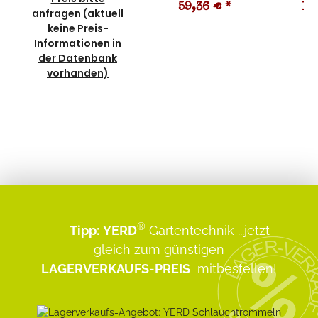
59,36 €
*
19
anfragen (aktuell
keine Preis-
Informationen in
der Datenbank
vorhanden)
®
Tipp:
YERD
Gartentechnik
...jetzt
gleich zum günstigen
LAGERVERKAUFS-PREIS
mitbestellen!