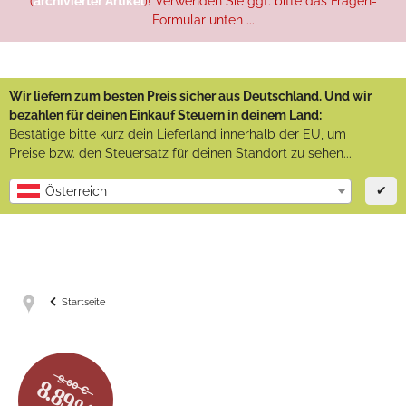
(
archivierter Artikel
)! Verwenden Sie ggf. bitte das Fragen-
Formular unten ...
Wir liefern zum besten Preis sicher aus Deutschland. Und wir
bezahlen für deinen Einkauf Steuern in deinem Land:
Bestätige bitte kurz dein Lieferland innerhalb der EU, um
Preise bzw. den Steuersatz für deinen Standort zu sehen...
✔
Österreich
Startseite
9.00 €
8.89%