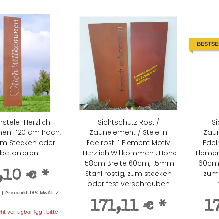
BESTSE
stele "Herzlich
Sichtschutz Rost /
Si
en" 120 cm hoch,
Zaunelement / Stele in
Zaun
um Stecken oder
Edelrost: 1 Element Motiv
Edel
nbetonieren
"Herzlich Willkommen", Höhe
Elemen
158cm Breite 60cm, 1,5mm
60cm,
Stahl rostig, zum stecken
zum 
,10 €
*
oder fest verschrauben
 Preis inkl. 19% MwSt. ✓
171,11 €
*
1
t verfügbar (ggf. bitte