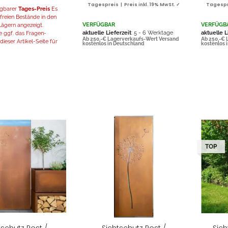
Tagespreis | Preis inkl. 19% MwSt. ✓
Tagespre
fügbarer
Tages-Preis
Es
freien Bestände in den
VERFÜGBAR
VERFÜGB
ägern angezeigt.
aktuelle Lieferzeit
: 5 - 6 Werktage
aktuelle L
 ggf. das Fragen-
Ab 250,-€ Lagerverkaufs-Wert Versand
Ab 250,-€ 
ieser Artikel-Seite für
kostenlos in Deutschland
kostenlos 
TOP
tschutz Rost /
Sichtschutz Rost /
Sich