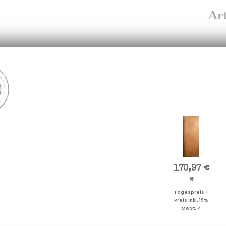
Art
170,97 €
*
Tagespreis |
Preis inkl. 19%
MwSt. ✓