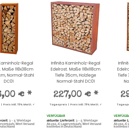
a Kaminholz-Regal
Infinita Kaminholz-Regal
Infin
t. Maße 118x38cm
Edelrost. Maße 118x118cm
Edelr
5cm, Normal-Stahl
Tiefe 35cm, Holzlege
Tiefe
DC01
Normal-Stahl DC01
No
6,00 €
*
227,00 €
*
2
 Preis inkl. 19% MwSt. ✓
Tagespreis | Preis inkl. 19% MwSt. ✓
Tagespre
VERFÜGBAR
VERFÜGB
erzeit
: 3 - 5 Werktage
aktuelle Lieferzeit
: 3 - 5 Werktage
aktuelle L
erverkaufs-Wert Versand
Ab 250,-€ Lagerverkaufs-Wert Versand
Ab 250,-€ 
Deutschland
kostenlos in Deutschland
kostenlos 