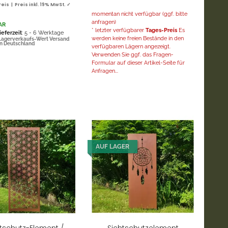
is | Preis inkl. 19% MwSt. ✓
momentan nicht verfügbar (ggf. bitte
anfragen)
AR
* letzter verfügbarer
Tages-Preis
Es
ieferzeit
: 5 - 6 Werktage
werden keine freien Bestände in den
Lagerverkaufs-Wert Versand
in Deutschland
verfügbaren Lägern angezeigt.
Verwenden Sie ggf. das Fragen-
Formular auf dieser Artikel-Seite für
Anfragen...
AUF LAGER
tschutz-Element /
Sichtschutzelement