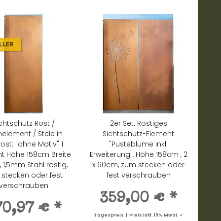
LLER
chtschutz Rost /
2er Set: Rostiges
element / Stele in
Sichtschutz-Element
rost: "ohne Motiv" 1
"Pusteblume inkl.
t Höhe 158cm Breite
Erweiterung", Höhe 158cm , 2
 1,5mm Stahl rostig,
x 60cm, zum stecken oder
stecken oder fest
fest verschrauben
verschrauben
359,00 €
*
70,97 €
*
Tagespreis | Preis inkl. 19% MwSt. ✓