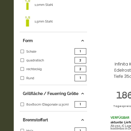
1,0mm Stahl
1,5mm Stahl
Form
Artikel gefunden
1
Schale
Artikel gefunden
2
quadratisch
Infinit
Artikel gefunden
2
rechteckig
Edelros
Tiefe 3
Artikel gefunden
1
Rund
Grillfläche / Feuerring Größe
18
Artikel gefunden
1
80x80cm (Diagonale 113cm)
Tagespreis |
VERFÜGBAR
Brennstoffart
aktuelle Lief
Ab 250,-€ Lag
kostenlos in 
Artikel gefunden
1
Holz