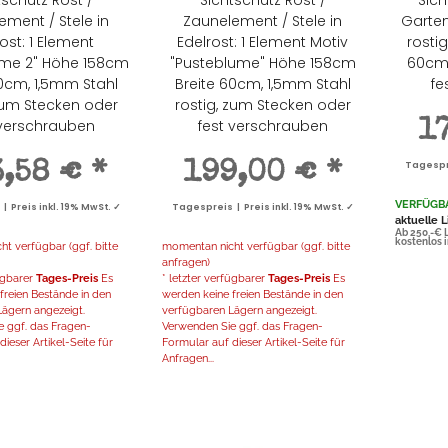
ement / Stele in
Zaunelement / Stele in
Garte
ost: 1 Element
Edelrost: 1 Element Motiv
rosti
ume 2" Höhe 158cm
"Pusteblume" Höhe 158cm
60cm,
60cm, 1,5mm Stahl
Breite 60cm, 1,5mm Stahl
fe
 zum Stecken oder
rostig, zum Stecken oder
 verschrauben
fest verschrauben
1
3,58 €
*
199,00 €
*
Tagespre
VERFÜGB
 Preis inkl. 19% MwSt. ✓
Tagespreis | Preis inkl. 19% MwSt. ✓
aktuelle L
Ab 250,-€ 
kostenlos 
t verfügbar (ggf. bitte
momentan nicht verfügbar (ggf. bitte
anfragen)
fügbarer
Tages-Preis
Es
* letzter verfügbarer
Tages-Preis
Es
freien Bestände in den
werden keine freien Bestände in den
ägern angezeigt.
verfügbaren Lägern angezeigt.
 ggf. das Fragen-
Verwenden Sie ggf. das Fragen-
ieser Artikel-Seite für
Formular auf dieser Artikel-Seite für
Anfragen...