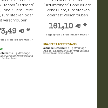
n-Trenner "Asanoha"
"Traumfänger" Höhe 158cm
g, Höhe 158cm Breite
Breite 60cm, zum Stecken
 zum stecken oder
oder fest Verschrauben
st verschrauben
161,10 €
*
73,49 €
*
Tagespreis | Preis inkl. 19% MwSt. ✓
is | Preis inkl. 19% MwSt. ✓
KNAPPER LAGERBESTAND
aktuelle Lieferzeit
: 2 - 3 Werktage
AR
Ab 250,-€ Lagerverkaufs-Wert Versand
ieferzeit
: 4 - 5 Werktage
kostenlos in Deutschland
Lagerverkaufs-Wert Versand
in Deutschland