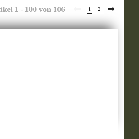
ikel 1 - 100 von 106
1
2