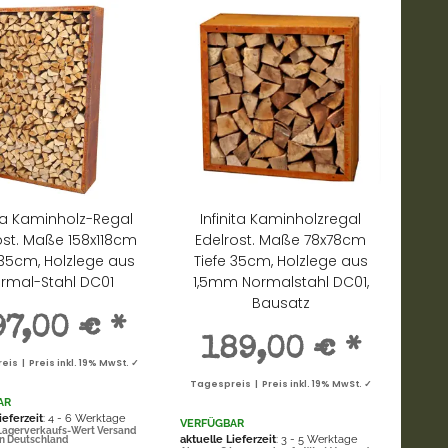
ita Kaminholz-Regal
Infinita Kaminholzregal
ost. Maße 158x118cm
Edelrost. Maße 78x78cm
 35cm, Holzlege aus
Tiefe 35cm, Holzlege aus
rmal-Stahl DC01
1,5mm Normalstahl DC01,
Bausatz
97,00 €
*
189,00 €
*
is | Preis inkl. 19% MwSt. ✓
Tagespreis | Preis inkl. 19% MwSt. ✓
AR
ieferzeit
: 4 - 6 Werktage
VERFÜGBAR
Lagerverkaufs-Wert Versand
aktuelle Lieferzeit
: 3 - 5 Werktage
in Deutschland