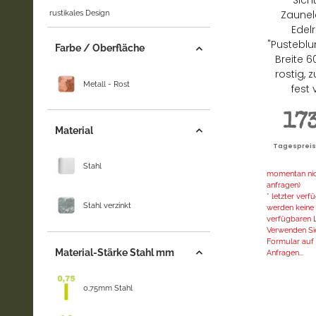
Zaunel
rustikales Design
Edelr
"Pustebl
Farbe / Oberfläche
Breite 
rostig,
Metall - Rost
fest
17
Material
Tagespreis |
Stahl
momentan nich
anfragen)
* letzter ver
Stahl verzinkt
werden keine 
verfügbaren L
Verwenden Sie
Formular auf d
Material-Stärke Stahl mm
Anfragen...
0,75mm Stahl