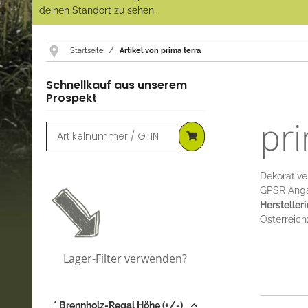
deinen Standort zu sehen...
Startseite
Artikel von prima terra
Schnellkauf aus unserem
Prospekt
pri
Dekorative
GPSR
Anga
Hersteller
Österreich
Lager-Filter verwenden?
* Brennholz-Regal Höhe (+/-)