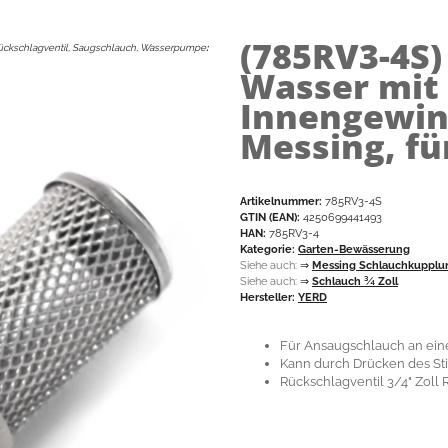
(785RV3-4S
ückschlagventil, Saugschlauch, Wasserpumpe
:
Wasser mit 
Innengewin
Messing, fü
Artikelnummer:
785RV3-4S
GTIN (EAN):
4250699441493
HAN:
785RV3-4
Kategorie:
Garten-Bewässerung
Siehe auch:
⇒
Messing Schlauchkupplu
Siehe auch:
⇒
Schlauch ¾ Zoll
Hersteller:
YERD
Für Ansaugschlauch an ei
Kann durch Drücken des Sti
Rückschlagventil 3/4" Zoll 