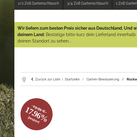
1/2 Zoll Gartenschlauch
3/4 Zoll Gartenschlauch
1 Zoll Gart
Wir liefern zum besten Preis sicher aus Deutschland. Und wi
deinem Land:
Bestätige bitte kurz dein Lieferland innerhal
deinen Standort zu sehen...
Zurück zur Liste
Startseite
Garten-Bewässerung
Rücksc
19.99 €
17.96%
gespart