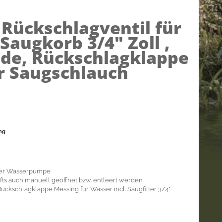
)
Rückschlagventil für
Saugkorb 3/4" Zoll ,
de, Rückschlagklappe
r Saugschlauch
ng
ner Wasserpumpe
fts auch manuell geöffnet bzw. entleert werden
Rückschlagklappe Messing für Wasser incl. Saugfilter 3/4"