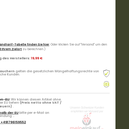
andtarif-Tabelle finden Sie hier
. Oder klicken Sie auf "Versand" um den
 Ihrem Zielort
zu berechnen.)
 des Herstellers
:
19,99 €
rauchern
gelten die gesetzlichen Mängelhaftungsrechte von
liche Kunden.
on-EU:
Wir können diesen Artikel ohne
r EU liefern
(Preis netto ohne VAT /
teuern)
.
alb der EU
bitte per e-Mail an
ndung ...
:
+491796159552