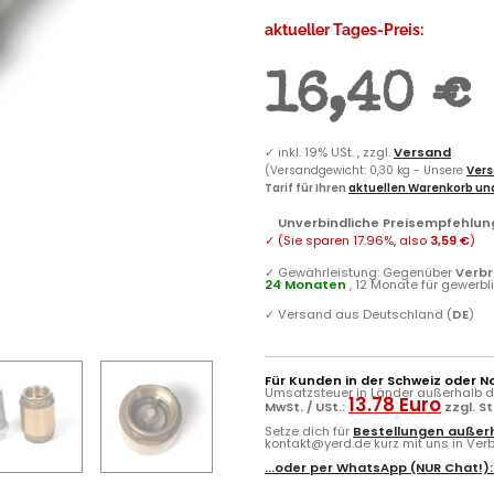
aktueller Tages-Preis:
16,40 €
✓
inkl. 19% USt. , zzgl.
Versand
(Versandgewicht: 0,30 kg - Unsere
Vers
Tarif für Ihren
aktuellen Warenkorb und
Unverbindliche Preisempfehlung
✓
(Sie sparen
17.96%
, also
3,59 €
)
✓
Gewährleistung: Gegenüber
Verb
24 Monaten
, 12 Monate für gewerb
✓
Versand aus Deutschland (
DE
)
Für Kunden in der Schweiz oder N
Umsatzsteuer in Länder außerhalb de
13.78 Euro
MwSt. / USt.:
zzgl. S
Setze dich für
Bestellungen außerh
kontakt@yerd.de kurz mit uns in Verbi
...oder per
WhatsApp
(NUR Chat!)