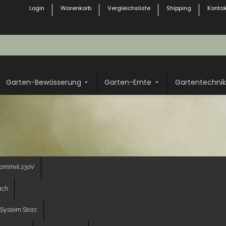
Login
Warenkorb
Vergleichsliste
Shipping
Kontak
Garten-Bewässerung
Garten-Ernte
Gartentechnik
rommel 230V
uch
System Storz