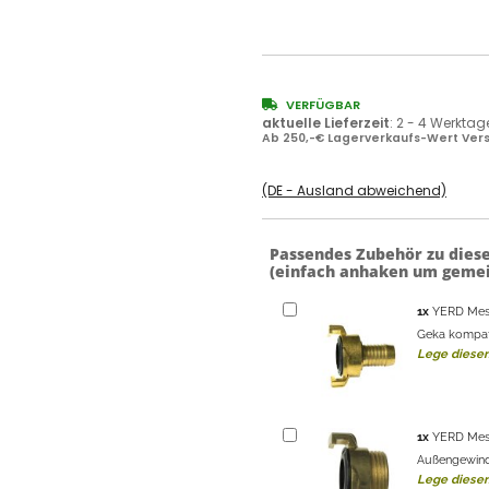
VERFÜGBAR
aktuelle Lieferzeit
:
2 - 4 Werktag
Ab 250,-€ Lagerverkaufs-Wert Vers
(DE - Ausland abweichend)
Passendes Zubehör zu dies
(einfach anhaken um gemei
1
x
YERD Mess
Geka kompati
Lege diesen
1
x
YERD Mess
Außengewind
Lege diesen