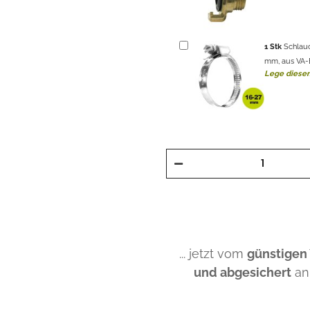
1
Stk
Schlau
mm, aus VA-Ed
Lege diesen
... jetzt vom
günstigen
und abgesichert
an