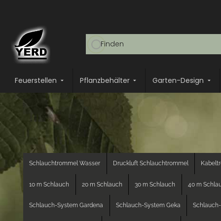
Feuerstellen
Pflanzbehälter
Garten-Design
Schlauchtrommel Wasser
Druckluft Schlauchtrommel
Kabelt
10 m Schlauch
20 m Schlauch
30 m Schlauch
40 m Schla
Schlauch-System Gardena
Schlauch-System Geka
Schlauch-