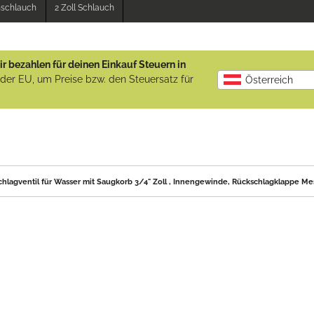
enschlauch
2 Zoll Schlauch
r bezahlen für deinen Einkauf Steuern in
b der EU, um Preise bzw. den Steuersatz für
Österreich
hlagventil für Wasser mit Saugkorb 3/4" Zoll , Innengewinde, Rückschlagklappe Me