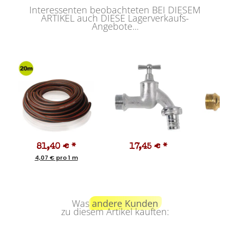
Interessenten beobachteten BEI DIESEM
ARTIKEL auch DIESE Lagerverkaufs-
Angebote...
81,40 €
*
17,45 €
*
1
4,07 € pro 1 m
Was
andere Kunden
zu diesem Artikel kauften: