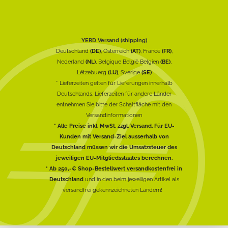
YERD Versand (shipping)
Deutschland
(DE)
, Österreich
(AT)
, France
(FR)
,
Nederland
(NL)
, Belgique België Belgien
(BE)
,
Lëtzebuerg
(LU)
, Sverige
(SE)
* Lieferzeiten gelten für Lieferungen innerhalb
Deutschlands, Lieferzeiten für andere Länder
entnehmen Sie bitte der Schaltfläche mit den
Versandinformationen
* Alle Preise inkl. MwSt. zzgl. Versand. Für EU-
Kunden mit Versand-Ziel ausserhalb von
Deutschland müssen wir die Umsatzsteuer des
jeweiligen EU-Mitgliedsstaates berechnen.
* Ab 250,-€ Shop-Bestellwert versandkostenfrei in
Deutschland
und in den beim jeweiligen Artikel als
versandfrei gekennzeichneten Ländern!