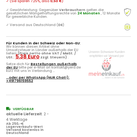
✓
(Sie sparen
7.25%
, also
0,50 €
)
✓
Gewährleistung: Gegenüber
Verbrauchern
gelten die
gesetzlichen Mängelhaftungsrechte von
24 Monaten
, 12 Monate
für gewerbliche Kunden.
✓
Versand aus Deutschland (
DE
)
Für Kunden in der Schweiz oder Non-EU:
Wir können diesen Artikel ohne
Umsatzsteuer in Länder außerhalb der EU
liefern
(Preis netto ohne VAT / MwSt. /
5.38 Euro
USt.:
zzgl. Steuern)
.
Setze dich für
Bestellungen außerhalb
der EU
bitte per e-Mail an kontakt@yerd.de
kurz mit uns in Verbindung ...
...oder per
WhatsApp
(NUR Chat!):
+491796159552
VERFÜGBAR
aktuelle Lieferzeit
:
2 -
4 Werktage
Ab 250,-€
Lagerverkaufs-Wert
Versand kostenlos in
Deutschland