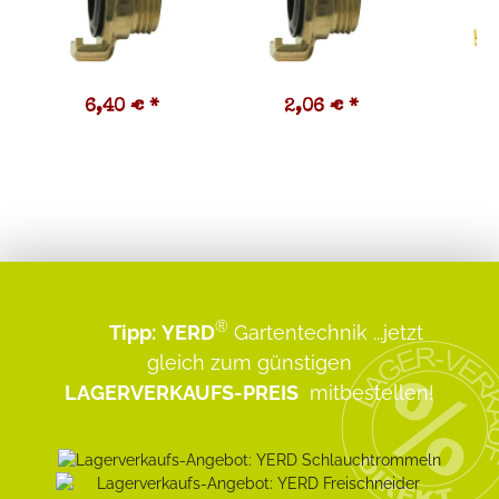
6,40 €
*
2,06 €
*
6
®
Tipp:
YERD
Gartentechnik
...jetzt
gleich zum günstigen
LAGERVERKAUFS-PREIS
mitbestellen!