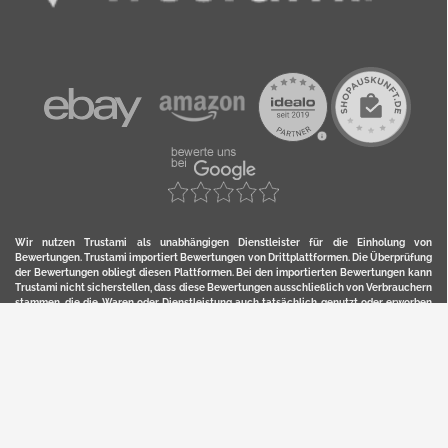
Wir nutzen Trustami als unabhängigen Dienstleister für die Einholung von
Bewertungen. Trustami importiert Bewertungen von Drittplattformen. Die Überprüfung
der Bewertungen obliegt diesen Plattformen. Bei den importierten Bewertungen kann
Trustami nicht sicherstellen, dass diese Bewertungen ausschließlich von Verbrauchern
stammen, die die Waren oder Dienstleistung auch tatsächlich genutzt oder erworben
haben. Weitere Details zur Herkunft und unmittelbaren Nachverfolung bzw. Referenz
der einzelnen Bewertungen, erhalten Sie durch klicken auf das Trustami-Logo.
YERD ist eine eingetragene Marke und ein Online-Shop der Motorgeräte Fischer GmbH
in Lahr/Schwarzwald. Unter der Marke YERD vertreibt das Unternehmen Produkte aus
Garten-, Land-, Forst- und Kommunaltechnik sowie ausgewählte D2C-Produkte.
Hier finden Sie unsern Verkauf auf
Ebay
und
Amazon
. Bitte beachten Sie, dass wir bei