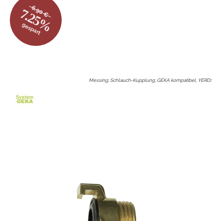
6.90 €
7.25%
gespart
Messing, Schlauch-Kupplung, GEKA kompatibel, YERD
: