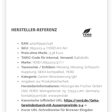
HERSTELLER-REFERENZ
EAN:
4250699417146
SKU:
7851203-4
(YERD Art-Nr.)
Preis ohne MwSt.:
5.38 Euro
TARIC-Code für internat. Versand:
84818081
Marke:
YERD
(7851203/4\")
/
Taxonomie / Enitäten:
Messing
, Messing, Schlauch-
Kupplung, GEKA kompatibel, YERD
Kategorie:
Garten-Bewässerung (gk)
Angaben zur Produktsicherheit
Herstellerinformationen:
Motorgeräte Fischer GmbH
(Abt. YERD); Weingartenstr. 79; 77933 Lahr; Germany;
kontakt@yerd.de; www.yerd.de
Kanonische (offizielle) URL:
https://yerd.de/Geka-
Gewindestueck-mit-Aussengewinde-3-4
➔
Kurze URL-Schreibweise für Browser-Eingabe: