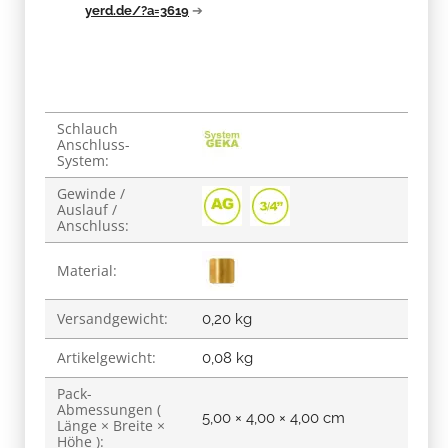
yerd.de/?a=3619
➔
Schlauch
Produkteigenschaft
Wert
Anschluss-
System:
Gewinde /
Auslauf /
Anschluss:
Material:
Versandgewicht:
0,20 kg
Artikelgewicht:
0,08
kg
Pack-
Abmessungen (
5,00 × 4,00 × 4,00 cm
Länge × Breite ×
Höhe ):