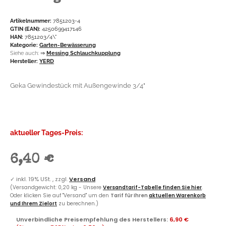
Artikelnummer:
7851203-4
GTIN (EAN):
4250699417146
HAN:
7851203/4\"
Kategorie:
Garten-Bewässerung
Siehe auch:
⇒
Messing Schlauchkupplung
Hersteller:
YERD
Geka Gewindestück mit Außengewinde 3/4"
aktueller Tages-Preis:
6,40 €
✓
inkl. 19% USt. , zzgl.
Versand
(Versandgewicht: 0,20 kg - Unsere
Versandtarif-Tabelle finden Sie hier
.
Oder klicken Sie auf "Versand" um den
Tarif für Ihren
aktuellen Warenkorb
und Ihrem Zielort
zu berechnen.)
Unverbindliche Preisempfehlung des Herstellers
:
6,90 €