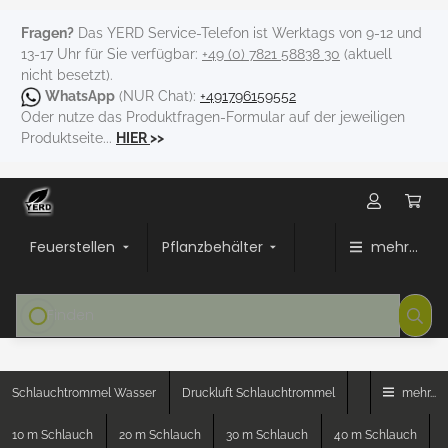
Fragen?
Das YERD Service-Telefon ist Werktags von 9-12 und
13-17 Uhr für Sie verfügbar:
+49 (0) 7821 58838 30
(aktuell
nicht besetzt).
WhatsApp
(NUR Chat):
+491796159552
Oder nutze das Produktfragen-Formular auf der jeweiligen
Produktseite...
HIER
>>
Feuerstellen
Pflanzbehälter
mehr...
Schlauchtrommel Wasser
Druckluft Schlauchtrommel
mehr...
10 m Schlauch
20 m Schlauch
30 m Schlauch
40 m Schlauch