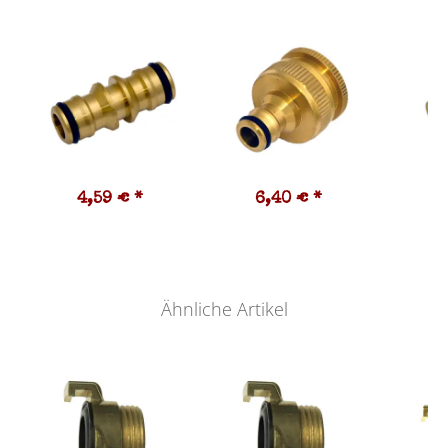
4,59 €
*
6,40 €
*
6
Ähnliche Artikel