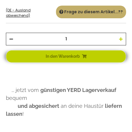
(DE - Ausland
Frage zu diesem Artikel...??
abweichend)
In den Warenkorb
... jetzt vom
günstigen YERD Lagerverkauf
bequem
und abgesichert
an deine Haustür
liefern
lassen
!