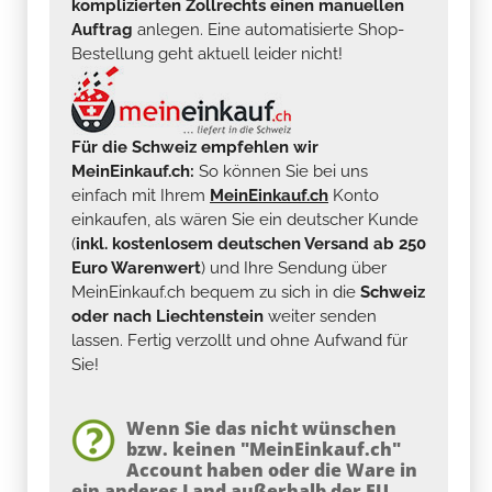
komplizierten Zollrechts einen manuellen
Auftrag
anlegen. Eine automatisierte Shop-
Bestellung geht aktuell leider nicht!
Für die Schweiz empfehlen wir
MeinEinkauf.ch:
So können Sie bei uns
einfach mit Ihrem
MeinEinkauf.ch
Konto
einkaufen, als wären Sie ein deutscher Kunde
(
inkl. kostenlosem deutschen Versand ab 250
Euro Warenwert
) und Ihre Sendung über
MeinEinkauf.ch bequem zu sich in die
Schweiz
oder nach Liechtenstein
weiter senden
lassen. Fertig verzollt und ohne Aufwand für
Sie!
Wenn Sie das nicht wünschen
bzw. keinen "MeinEinkauf.ch"
Account haben oder die Ware in
ein anderes Land außerhalb der EU