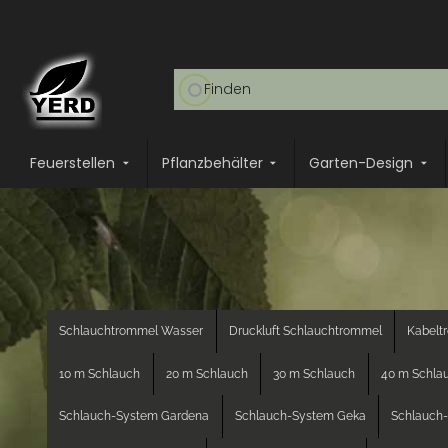
Feuerstellen
Pflanzbehälter
Garten-Design
Schlauchtrommel Wasser
Druckluft Schlauchtrommel
Kabelt
10 m Schlauch
20 m Schlauch
30 m Schlauch
40 m Schla
Schlauch-System Gardena
Schlauch-System Geka
Schlauch-