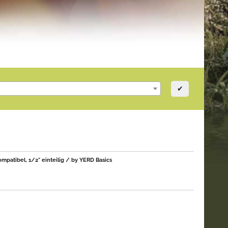
✔
patibel, 1/2" einteilig / by YERD Basics