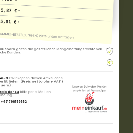
5,87 €
*
5,81 €
*
rauchern
gelten die gesetzlichen Mängelhaftungsrechte von
liche Kunden.
on-EU:
Wir können diesen Artikel ohne
r EU liefern
(Preis netto ohne VAT /
teuern)
.
alb der EU
bitte per e-Mail an
ndung ...
:
+491796159552