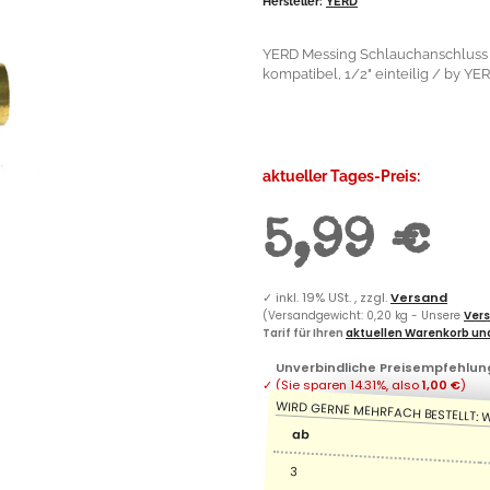
Hersteller:
YERD
YERD Messing Schlauchanschluss 
kompatibel, 1/2" einteilig / by YE
aktueller Tages-Preis:
5,99 €
✓
inkl. 19% USt. , zzgl.
Versand
(Versandgewicht: 0,20 kg - Unsere
Vers
Tarif für Ihren
aktuellen Warenkorb und
Unverbindliche Preisempfehlung
✓
(Sie sparen
14.31%
, also
1,00 €
)
ab
3