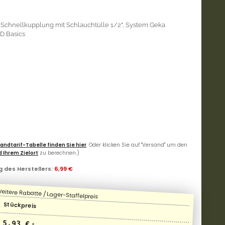
Schnellkupplung mit Schlauchtülle 1/2", System Geka
RD Basics
andtarif-Tabelle finden Sie hier
. Oder klicken Sie auf "Versand" um den
 Ihrem Zielort
zu berechnen.)
 des Herstellers
:
6,99 €
Stückpreis
5,93 €
*