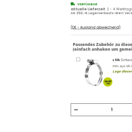
VERFÜGBAR
aktuelle Lieferzeit
:
2 - 4 Werktag
Ab 250,-€ Lagerverkaufs-Wert Vers
(DE - Ausland abweichend)
Passendes Zubehör zu dies
(einfach anhaken um gemei
1
Stk
Schlau
mm, aus VA-Ed
Lege diesen