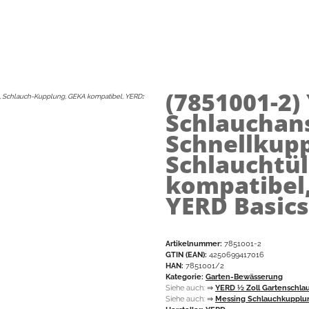
(7851001-2)
, Schlauch-Kupplung, GEKA kompatibel, YERD
:
Schlauchan
Schnellkup
Schlauchtül
kompatibel, 
YERD Basics
Artikelnummer:
7851001-2
GTIN (EAN):
4250699417016
HAN:
7851001/2
Kategorie:
Garten-Bewässerung
Siehe auch:
⇒
YERD ½ Zoll Gartenschla
Siehe auch:
⇒
Messing Schlauchkupplu