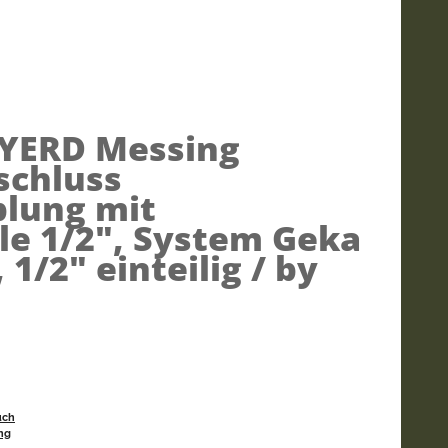
YERD Messing
schluss
plung mit
le 1/2", System Geka
1/2" einteilig / by
uch
ng