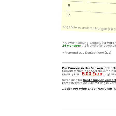
5
10
✓
Gewährleistung: Gegenüber
Verb
24 Monaten
, 12 Monate für gewerb
✓
Versand aus Deutschland (
DE
)
Für Kunden in der Schweiz oder N
Umsatzsteuer in Länder außerhalb de
5.03 Euro
MwSt. / USt.:
zzgl. S
Setze dich für
Bestellungen außerh
kontakt@yerd.de kurz mit uns in Verbi
...oder per
WhatsApp
(NUR Chat!)