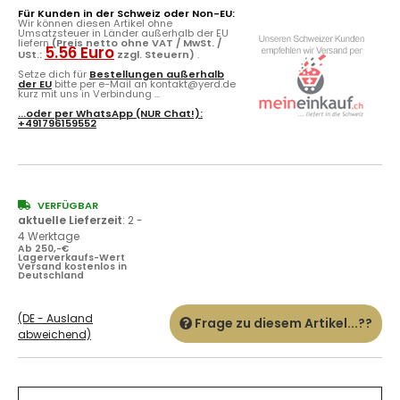
Für Kunden in der Schweiz oder Non-EU:
Wir können diesen Artikel ohne
Umsatzsteuer in Länder außerhalb der EU
liefern
(Preis netto ohne VAT / MwSt. /
5.56 Euro
USt.:
zzgl. Steuern)
.
Setze dich für
Bestellungen außerhalb
der EU
bitte per e-Mail an kontakt@yerd.de
kurz mit uns in Verbindung ...
...oder per
WhatsApp
(NUR Chat!):
+491796159552
VERFÜGBAR
aktuelle Lieferzeit
:
2 -
4 Werktage
Ab 250,-€
Lagerverkaufs-Wert
Versand kostenlos in
Deutschland
(DE - Ausland
Frage zu diesem Artikel...??
abweichend)