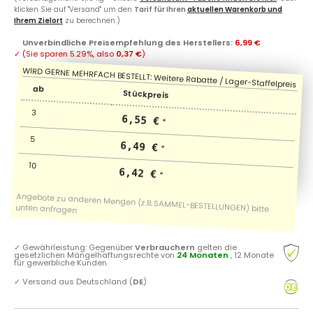
klicken Sie auf "Versand" um den
Tarif für Ihren
aktuellen Warenkorb und
Ihrem Zielort
zu berechnen.)
Unverbindliche Preisempfehlung des Herstellers
:
6,99 €
✓
(Sie sparen
5.29%
, also
0,37 €
)
ab
Stückpreis
3
6,55 €
*
5
6,49 €
*
10
6,42 €
*
✓
Gewährleistung: Gegenüber
Verbrauchern
gelten die
gesetzlichen Mängelhaftungsrechte von
24 Monaten
, 12 Monate
für gewerbliche Kunden.
✓
Versand aus Deutschland (
DE
)