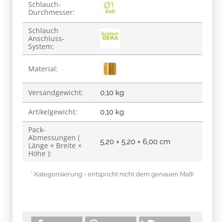
Produkteigenschaft
Wert
Schlauch-
Durchmesser:
Schlauch
Anschluss-
System:
Material:
Versandgewicht:
0,10 kg
Artikelgewicht:
0,10
kg
Pack-
Abmessungen (
5,20 × 5,20 × 6,00 cm
Länge × Breite ×
Höhe ):
* Kategorisierung - entspricht nicht dem genauen Maß!