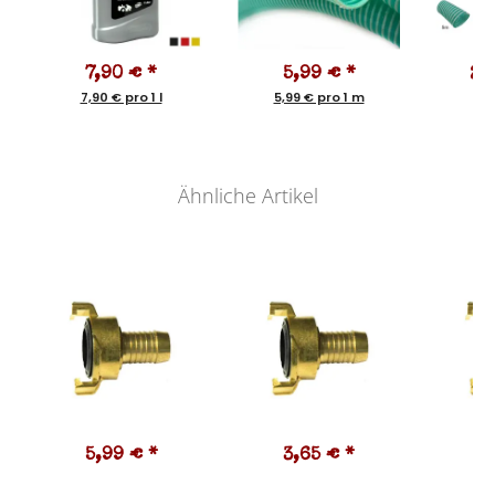
7,90 €
*
5,99 €
*
23
7,90 € pro 1 l
5,99 € pro 1 m
Ähnliche Artikel
5,99 €
*
3,65 €
*
7