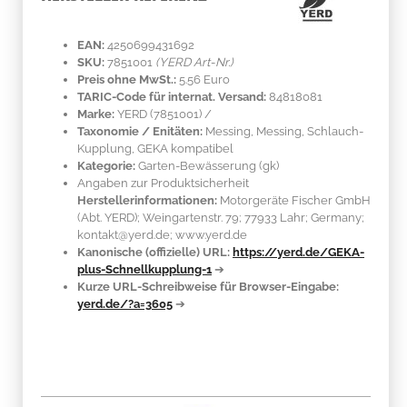
EAN:
4250699431692
SKU:
7851001
(YERD Art-Nr.)
Preis ohne MwSt.:
5.56 Euro
TARIC-Code für internat. Versand:
84818081
Marke:
YERD
(7851001)
/
Taxonomie / Enitäten:
Messing
, Messing, Schlauch-
Kupplung, GEKA kompatibel
Kategorie:
Garten-Bewässerung (gk)
Angaben zur Produktsicherheit
Herstellerinformationen:
Motorgeräte Fischer GmbH
(Abt. YERD); Weingartenstr. 79; 77933 Lahr; Germany;
kontakt@yerd.de; www.yerd.de
Kanonische (offizielle) URL:
https://yerd.de/GEKA-
plus-Schnellkupplung-1
➔
Kurze URL-Schreibweise für Browser-Eingabe:
yerd.de/?a=3605
➔