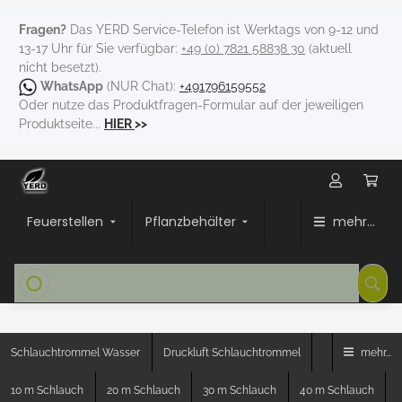
Fragen?
Das YERD Service-Telefon ist Werktags von 9-12 und
13-17 Uhr für Sie verfügbar:
+49 (0) 7821 58838 30
(aktuell
nicht besetzt).
WhatsApp
(NUR Chat):
+491796159552
Oder nutze das Produktfragen-Formular auf der jeweiligen
Produktseite...
HIER
>>
Feuerstellen
Pflanzbehälter
mehr...
Schlauchtrommel Wasser
Druckluft Schlauchtrommel
mehr...
10 m Schlauch
20 m Schlauch
30 m Schlauch
40 m Schlauch