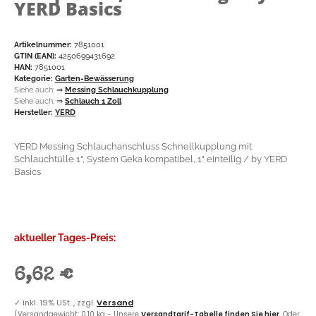
YERD Basics
Artikelnummer:
7851001
GTIN (EAN):
4250699431692
HAN:
7851001
Kategorie:
Garten-Bewässerung
Siehe auch:
⇒
Messing Schlauchkupplung
Siehe auch:
⇒
Schlauch 1 Zoll
Hersteller:
YERD
YERD Messing Schlauchanschluss Schnellkupplung mit
Schlauchtülle 1", System Geka kompatibel, 1" einteilig / by YERD
Basics
aktueller Tages-Preis:
6,62 €
✓
inkl. 19% USt. , zzgl.
Versand
(Versandgewicht: 0,10 kg - Unsere
Versandtarif-Tabelle finden Sie hier
. Oder