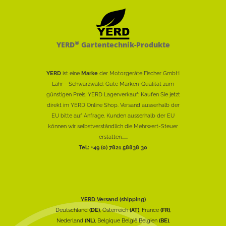
®
YERD
Gartentechnik-Produkte
YERD
ist eine
Marke
der Motorgeräte Fischer GmbH
Lahr - Schwarzwald: Gute Marken-Qualität zum
günstigen Preis. YERD Lagerverkauf: Kaufen Sie jetzt
direkt im YERD Online Shop. Versand ausserhalb der
EU bitte auf Anfrage. Kunden ausserhalb der EU
können wir selbstverständlich die Mehrwert-Steuer
erstatten......
Tel.: +49 (0) 7821 58838 30
YERD Versand (shipping)
Deutschland
(DE)
, Österreich
(AT)
, France
(FR)
,
Nederland
(NL)
, Belgique België Belgien
(BE)
,