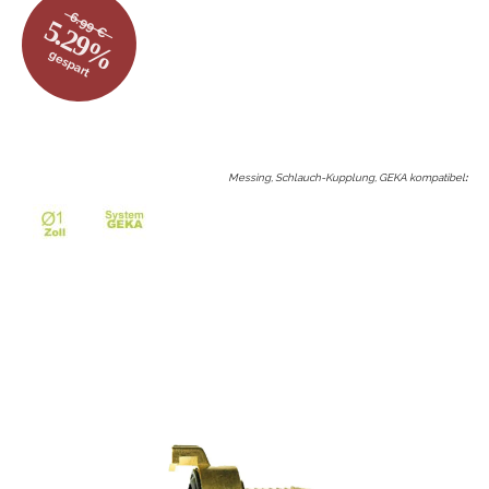
6.99 €
5.29%
gespart
Messing, Schlauch-Kupplung, GEKA kompatibel
: