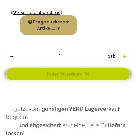
(DE - Ausland abweichend)
Frage zu diesem
Artikel...??
Stk
In den Warenkorb
... jetzt vom
günstigen YERD Lagerverkauf
bequem
und abgesichert
an deine Haustür
liefern
lassen
!