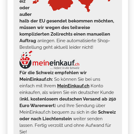
eiz
oder
außer
halb der EU gesendet bekommen möchten,
müssen wir wegen des teilweise
komplizierten Zollrechts einen manuellen
Auftrag
anlegen. Eine automatisierte Shop-
Bestellung geht aktuell leider nicht!
Für die Schweiz empfehlen wir
MeinEinkauf.ch:
So können Sie bei uns
einfach mit Ihrem
MeinEinkauf.ch
Konto
einkaufen, als wären Sie ein deutscher Kunde
(
inkl. kostenlosem deutschen Versand ab 250
Euro Warenwert
) und Ihre Sendung über
MeinEinkauf.ch bequem zu sich in die
Schweiz
oder nach Liechtenstein
weiter senden
lassen. Fertig verzollt und ohne Aufwand für
Sie!