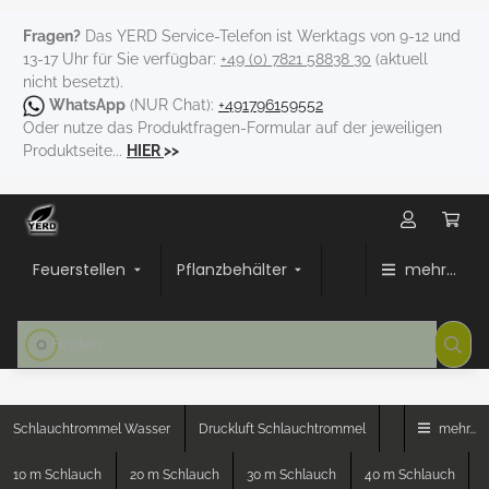
Fragen?
Das YERD Service-Telefon ist Werktags von 9-12 und
13-17 Uhr für Sie verfügbar:
+49 (0) 7821 58838 30
(aktuell
nicht besetzt).
WhatsApp
(NUR Chat):
+491796159552
Oder nutze das Produktfragen-Formular auf der jeweiligen
Produktseite...
HIER
>>
Feuerstellen
Pflanzbehälter
mehr...
Schlauchtrommel Wasser
Druckluft Schlauchtrommel
mehr...
10 m Schlauch
20 m Schlauch
30 m Schlauch
40 m Schlauch