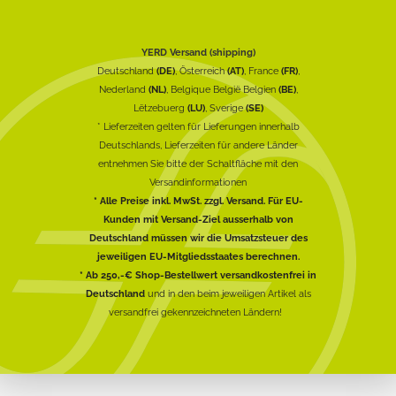
YERD Versand (shipping)
Deutschland
(DE)
, Österreich
(AT)
, France
(FR)
,
Nederland
(NL)
, Belgique België Belgien
(BE)
,
Lëtzebuerg
(LU)
, Sverige
(SE)
* Lieferzeiten gelten für Lieferungen innerhalb
Deutschlands, Lieferzeiten für andere Länder
entnehmen Sie bitte der Schaltfläche mit den
Versandinformationen
* Alle Preise inkl. MwSt. zzgl. Versand. Für EU-
Kunden mit Versand-Ziel ausserhalb von
Deutschland müssen wir die Umsatzsteuer des
jeweiligen EU-Mitgliedsstaates berechnen.
* Ab 250,-€ Shop-Bestellwert versandkostenfrei in
Deutschland
und in den beim jeweiligen Artikel als
versandfrei gekennzeichneten Ländern!