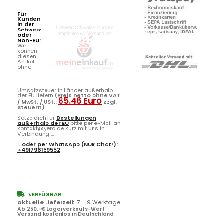
Für
Kunden
in der
Schweiz
oder
Non-EU:
Wir
können
diesen
Artikel
ohne
Umsatzsteuer in Länder außerhalb
der EU liefern
(Preis netto ohne VAT
85.46 Euro
/ MwSt. / USt.:
zzgl.
Steuern)
.
Setze dich für
Bestellungen
außerhalb der EU
bitte per e-Mail an
kontakt@yerd.de kurz mit uns in
Verbindung ...
...oder per
WhatsApp
(NUR Chat!):
+491796159552
VERFÜGBAR
aktuelle Lieferzeit
:
7 - 9 Werktage
Ab 250,-€ Lagerverkaufs-Wert
Versand kostenlos in Deutschland