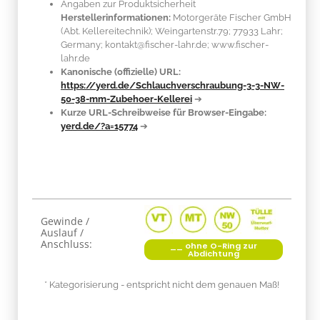
Angaben zur Produktsicherheit
Herstellerinformationen:
Motorgeräte Fischer GmbH
(Abt. Kellereitechnik); Weingartenstr.79; 77933 Lahr;
Germany; kontakt@fischer-lahr.de; www.fischer-
lahr.de
Kanonische (offizielle) URL:
https://yerd.de/Schlauchverschraubung-3-3-NW-
50-38-mm-Zubehoer-Kellerei
➔
Kurze URL-Schreibweise für Browser-Eingabe:
yerd.de/?a=15774
➔
Produkteigenschaft
Wert
Gewinde /
Auslauf /
Anschluss:
__ ohne O-Ring zur
Abdichtung
* Kategorisierung - entspricht nicht dem genauen Maß!