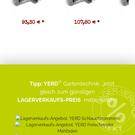
93,30 €
*
107,80 €
*
9
®
Tipp:
YERD
Gartentechnik
...jetzt
gleich zum günstigen
LAGERVERKAUFS-PREIS
mitbestellen!