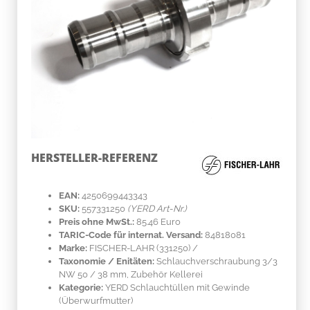
HERSTELLER-REFERENZ
EAN:
4250699443343
SKU:
557331250
(YERD Art-Nr.)
Preis ohne MwSt.:
85.46 Euro
TARIC-Code für internat. Versand:
84818081
Marke:
FISCHER-LAHR
(331250)
/
Taxonomie / Enitäten:
Schlauchverschraubung 3/3
NW 50 / 38 mm, Zubehör Kellerei
Kategorie:
YERD Schlauchtüllen mit Gewinde
(Überwurfmutter)