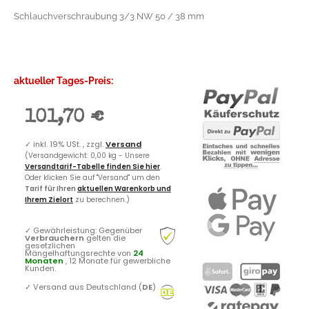
Schlauchverschraubung 3/3 NW 50 / 38 mm
aktueller Tages-Preis:
101,70 €
✓
inkl. 19% USt. , zzgl.
Versand
(Versandgewicht: 0,00 kg - Unsere
Versandtarif-Tabelle finden Sie hier
.
Oder klicken Sie auf "Versand" um den
Tarif für Ihren
aktuellen Warenkorb und
Ihrem Zielort
zu berechnen.)
✓
Gewährleistung: Gegenüber
Verbrauchern
gelten die
gesetzlichen
Mängelhaftungsrechte von
24
Monaten
, 12 Monate für gewerbliche
Kunden.
✓
Versand aus Deutschland (
DE
)