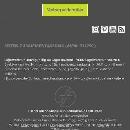
Vertrag widerrufen
SEITEN-ZUSAMMENFASSUNG (
MPN:
331250
)
Lagerverkauf: Jetzt günstig ab Lager kaufen! - YERD Lagerverkauf, 101,70 €
Direktverkauf (Art.Nr. 557331250 ) Schlauchverschraubung 3/3 NW 50 / 38 mm /
Zubehör Kellerei (Schlauchverschraubung 3/3 NW 50 / 38 mm, Zubehör
Kellerei).
https://yerd.de/Schlauchverschraubung-3-3-NW-50-38-mm-Zubehoer-Kellerei
Fischer Online-Shops Lahr/Schwarzwald 2008 -
2026
www.fischer-lahr.de
|
www.yerd.de
Motorgeräte Fischer GmbH; Weingartenstr. 79; D-77933 Lahr / Schwarzwald;
USt-IdNr.:
DE142358766
; LUCID:
DE4597642301795
; WEEE-Reg.-Nr.:
56993344
, ® Marke
DPMA 302016230744