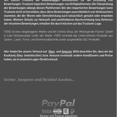
Wir nutzen Trustami als unabhängigen Dienstleister für die Einholung von
Bewertungen. Trustami importiert Bewertungen von Drittplattformen. Die Überprüfung
der Bewertungen obliegt diesen Plattformen. Bei den importierten Bewertungen kann
Trustami nicht sicherstellen, dass diese Bewertungen ausschließlich von Verbrauchern
stammen, die die Waren oder Dienstleistung auch tatsächlich genutzt oder erworben
haben. Weitere Details zur Herkunft und unmittelbaren Nachverfolung bzw. Referenz
der einzelnen Bewertungen, erhalten Sie durch klicken auf das Trustami-Logo.
YERD ist eine eingetragene Marke und ein Online-Shop der Motorgeräte Fischer GmbH
in Lahr/Schwarzwald. Unter der Marke YERD vertreibt das Unternehmen Produkte aus
Garten-, Land-, Forst- und Kommunaltechnik sowie ausgewählte D2C-Produkte.
Hier finden Sie unsern Verkauf auf
Ebay
und
Amazon
. Bitte beachten Sie, dass wir bei
Kaufland, Ebay (motofischtec) bzw. Amazon eventuell andere Konditionen und Preise
haben, als in unserem Lager-Direktverkauf.
Sicher, bequem und flexibel kaufen...