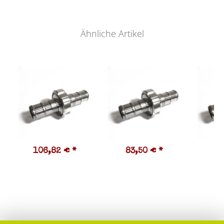
Ähnliche Artikel
106,82 €
*
83,50 €
*
7