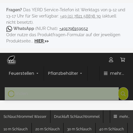
Fragen?
Das YERD Service-Telefon ist Werktags von 9-12 und
13-17 Uhr für Sie verfügbar:
+49 (0) 7821 58838 30
(aktuell
nicht besetzt).
WhatsApp
(NUR Chat):
+491796159552
Oder nutze das Produktfragen-Formular auf der jeweiligen
Produktseite...
HIER
>>
Feuerstellen
Pflanzbehälter
mehr...
Schlauchtrommel Wasser
Druckluft Schlauchtrommel
mehr...
10 m Schlauch
20 m Schlauch
30 m Schlauch
40 m Schlauch