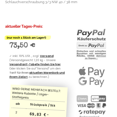
Schlauchverschraubung 3/3 NW 40 / 38 mm
aktueller Tages-Preis:
(nur noch 1 Stück am Lager!)
73,50 €
✓
inkl. 19% USt. , zzgl.
Versand
(Versandgewicht: 1,20 kg - Unsere
Versandtarif-Tabelle finden Sie hier
.
Oder klicken Sie auf "Versand" um den
Tarif für Ihren
aktuellen Warenkorb und
Ihrem Zielort
zu berechnen.)
ab
Stückpreis / Stk
2
69,83 €
*