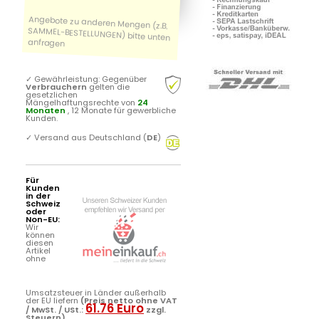
✓
Gewährleistung: Gegenüber
Verbrauchern
gelten die
gesetzlichen
Mängelhaftungsrechte von
24
Monaten
, 12 Monate für gewerbliche
Kunden.
✓
Versand aus Deutschland (
DE
)
Für
Kunden
in der
Schweiz
oder
Non-EU:
Wir
können
diesen
Artikel
ohne
Umsatzsteuer in Länder außerhalb
der EU liefern
(Preis netto ohne VAT
61.76 Euro
/ MwSt. / USt.:
zzgl.
Steuern)
.