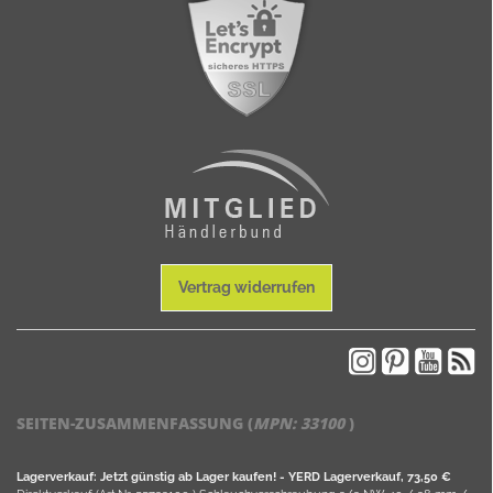
Vertrag widerrufen
SEITEN-ZUSAMMENFASSUNG (
MPN:
33100
)
Lagerverkauf: Jetzt günstig ab Lager kaufen! - YERD Lagerverkauf, 73,50 €