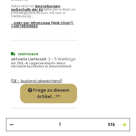
Setze dich für
Bestellungen
außerhalb der EU
bitte per e-Mail an
kontakt@yerd.de kurz mit uns in
Verbindung ...
...oder per
WhatsApp
(NUR Chat!):
+491796159552
VERFÜGBAR
aktuelle Lieferzeit
:
3 - 5 Werktage
Ab 250,-€ Lagerverkaufs-Wert
Versand kostenlos in Deutschland
(DE - Ausland abweichend)
Frage zu diesem
Artikel...??
Stk