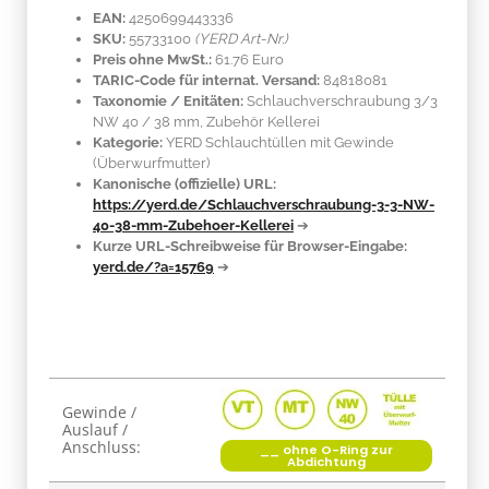
EAN:
4250699443336
SKU:
55733100
(YERD Art-Nr.)
Preis ohne MwSt.:
61.76 Euro
TARIC-Code für internat. Versand:
84818081
Taxonomie / Enitäten:
Schlauchverschraubung 3/3
NW 40 / 38 mm, Zubehör Kellerei
Kategorie:
YERD Schlauchtüllen mit Gewinde
(Überwurfmutter)
Kanonische (offizielle) URL:
https://yerd.de/Schlauchverschraubung-3-3-NW-
40-38-mm-Zubehoer-Kellerei
➔
Kurze URL-Schreibweise für Browser-Eingabe:
yerd.de/?a=15769
➔
Produkteigenschaft
Wert
Gewinde /
Auslauf /
Anschluss:
__ ohne O-Ring zur
Abdichtung