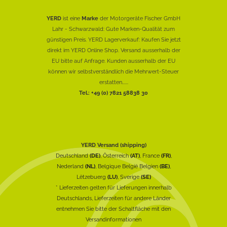
YERD
ist eine
Marke
der Motorgeräte Fischer GmbH
Lahr - Schwarzwald: Gute Marken-Qualität zum
günstigen Preis. YERD Lagerverkauf: Kaufen Sie jetzt
direkt im YERD Online Shop. Versand ausserhalb der
EU bitte auf Anfrage. Kunden ausserhalb der EU
können wir selbstverständlich die Mehrwert-Steuer
erstatten......
Tel.: +49 (0) 7821 58838 30
YERD Versand (shipping)
Deutschland
(DE)
, Österreich
(AT)
, France
(FR)
,
Nederland
(NL)
, Belgique België Belgien
(BE)
,
Lëtzebuerg
(LU)
, Sverige
(SE)
* Lieferzeiten gelten für Lieferungen innerhalb
Deutschlands, Lieferzeiten für andere Länder
entnehmen Sie bitte der Schaltfläche mit den
Versandinformationen