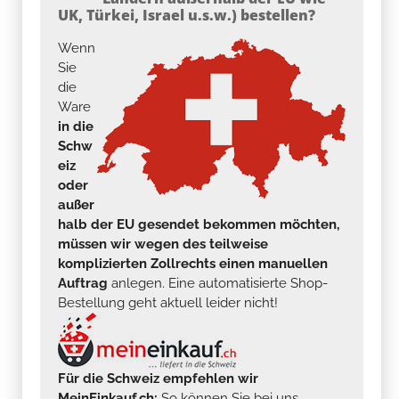
UK, Türkei, Israel u.s.w.) bestellen?
Wenn
Sie
die
Ware
in die
Schw
eiz
oder
außer
halb der EU gesendet bekommen möchten,
müssen wir wegen des teilweise
komplizierten Zollrechts einen manuellen
Auftrag
anlegen. Eine automatisierte Shop-
Bestellung geht aktuell leider nicht!
Für die Schweiz empfehlen wir
MeinEinkauf.ch:
So können Sie bei uns