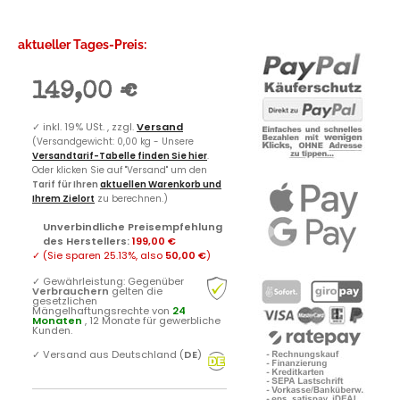
aktueller Tages-Preis:
149,00 €
✓
inkl. 19% USt. , zzgl.
Versand
(Versandgewicht: 0,00 kg - Unsere
Versandtarif-Tabelle finden Sie hier
.
Oder klicken Sie auf "Versand" um den
Tarif für Ihren
aktuellen Warenkorb und
Ihrem Zielort
zu berechnen.)
Unverbindliche Preisempfehlung
des Herstellers
:
199,00 €
✓
(Sie sparen
25.13%
, also
50,00 €
)
✓
Gewährleistung: Gegenüber
Verbrauchern
gelten die
gesetzlichen
Mängelhaftungsrechte von
24
Monaten
, 12 Monate für gewerbliche
Kunden.
✓
Versand aus Deutschland (
DE
)