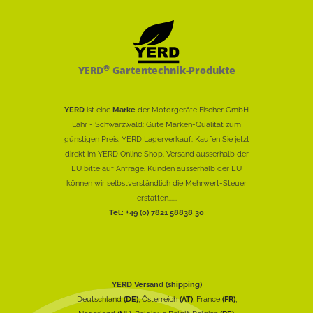
®
YERD
Gartentechnik-Produkte
YERD
ist eine
Marke
der Motorgeräte Fischer GmbH
Lahr - Schwarzwald: Gute Marken-Qualität zum
günstigen Preis. YERD Lagerverkauf: Kaufen Sie jetzt
direkt im YERD Online Shop. Versand ausserhalb der
EU bitte auf Anfrage. Kunden ausserhalb der EU
können wir selbstverständlich die Mehrwert-Steuer
erstatten......
Tel.: +49 (0) 7821 58838 30
YERD Versand (shipping)
Deutschland
(DE)
, Österreich
(AT)
, France
(FR)
,