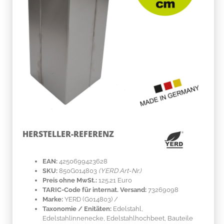
HERSTELLER-REFERENZ
EAN:
4250699423628
SKU:
850G014803
(YERD Art-Nr.)
Preis ohne MwSt.:
125.21 Euro
TARIC-Code für internat. Versand:
73269098
Marke:
YERD
(G014803)
/
Taxonomie / Enitäten:
Edelstahl
,
Edelstahlinnenecke, Edelstahlhochbeet, Bauteile