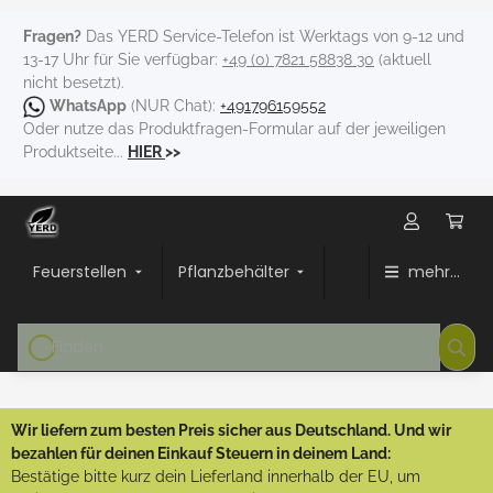
Fragen?
Das YERD Service-Telefon ist Werktags von 9-12 und
13-17 Uhr für Sie verfügbar:
+49 (0) 7821 58838 30
(aktuell
nicht besetzt).
WhatsApp
(NUR Chat):
+491796159552
Oder nutze das Produktfragen-Formular auf der jeweiligen
Produktseite...
HIER
>>
Feuerstellen
Pflanzbehälter
mehr...
Wir liefern zum besten Preis sicher aus Deutschland. Und wir
bezahlen für deinen Einkauf Steuern in deinem Land:
Bestätige bitte kurz dein Lieferland innerhalb der EU, um