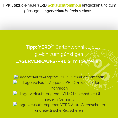
TIPP: Jetzt
die neue
YERD
Schlauchtrommeln
entdecken und zum
günstigen
Lagerverkaufs-Preis sichern
...
®
Tipp:
YERD
Gartentechnik
...jetzt
gleich zum günstigen
LAGERVERKAUFS-PREIS
mitbestellen!