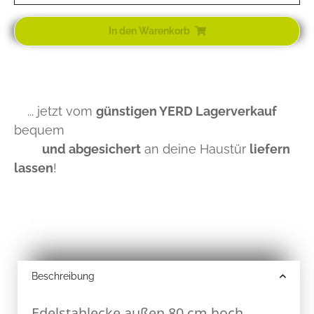
In den Warenkorb
... jetzt vom
günstigen YERD Lagerverkauf
bequem
und abgesichert
an deine Haustür
liefern
lassen
!
Beschreibung
Edelstahlecke außen 80 cm hoch