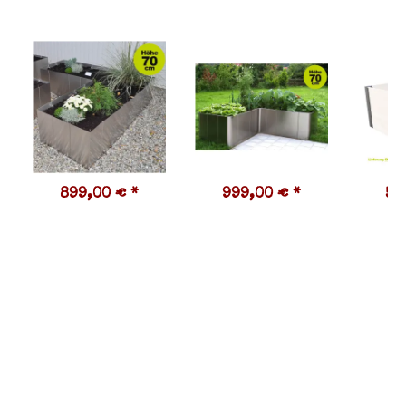
899,00 €
*
999,00 €
*
59