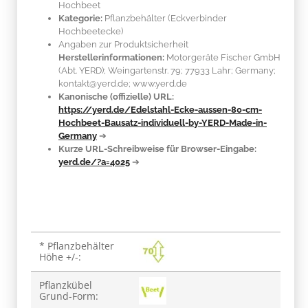
Hochbeet
Kategorie:
Pflanzbehälter (Eckverbinder
Hochbeetecke)
Angaben zur Produktsicherheit
Herstellerinformationen:
Motorgeräte Fischer GmbH
(Abt. YERD); Weingartenstr. 79; 77933 Lahr; Germany;
kontakt@yerd.de; www.yerd.de
Kanonische (offizielle) URL:
https://yerd.de/Edelstahl-Ecke-aussen-80-cm-
Hochbeet-Bausatz-individuell-by-YERD-Made-in-
Germany
➔
Kurze URL-Schreibweise für Browser-Eingabe:
yerd.de/?a=4025
➔
Produkteigenschaft
Wert
* Pflanzbehälter
Höhe +/-:
Pflanzkübel
Grund-Form: