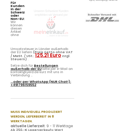
Für
Kunden
in der
Schweiz
oder
Non-EU:
Wir
können
diesen
Artikel
ohne
Umsatzsteuer in Länder außerhalb
der EU liefern
(Preis netto ohne VAT
125.21 Euro
/ MwSt. / USt.:
zzgl.
Steuern)
.
Setze dich für
Bestellungen
außerhalb der EU
bitte per e-Mail an
kontakt@yerd.de kurz mit uns in
Verbindung ...
...oder per
WhatsApp
(NUR Chat!):
+491796159552
MUSS INDIVIDUELL PRODUZIERT
WERDEN,
LIEFERBEREIT IN 8
WERKTAGEN.
aktuelle Lieferzeit
:
9 - 11 Werktage
Ab 250,-€ Lagerverkaufs-Wert