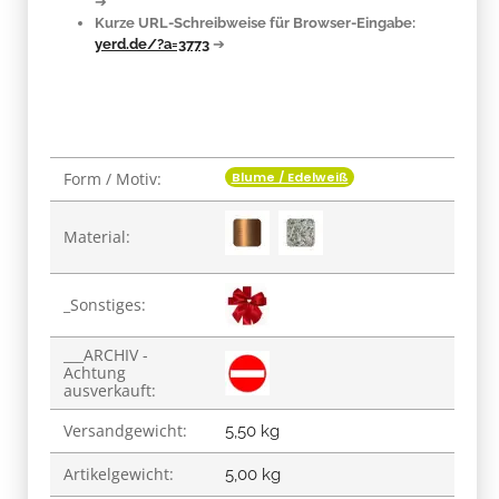
➔
Kurze URL-Schreibweise für Browser-Eingabe:
yerd.de/?a=3773
➔
Blume / Edelweiß
Form / Motiv:
Produkteigenschaft
Wert
Material:
_Sonstiges:
___ARCHIV -
Achtung
ausverkauft:
Versandgewicht:
5,50 kg
Artikelgewicht:
5,00
kg