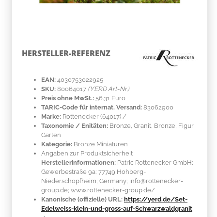
HERSTELLER-REFERENZ
EAN:
4030753022925
SKU:
80064017
(YERD Art-Nr.)
Preis ohne MwSt.:
56.31 Euro
TARIC-Code für internat. Versand:
83062900
Marke:
Rottenecker
(64017)
/
Taxonomie / Enitäten:
Bronze, Granit
, Bronze, Figur,
Garten
Kategorie:
Bronze Miniaturen
Angaben zur Produktsicherheit
Herstellerinformationen:
Patric Rottenecker GmbH;
Gewerbestraße 9a; 77749 Hohberg-
Niederschopfheim; Germany; info@rottenecker-
group.de; www.rottenecker-group.de/
Kanonische (offizielle) URL:
https://yerd.de/Set-
Edelweiss-klein-und-gross-auf-Schwarzwaldgranit