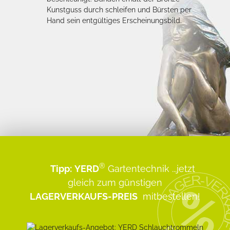
Kunstguss durch schleifen und Bürsten per
Hand sein entgültiges Erscheinungsbild.
®
Tipp:
YERD
Gartentechnik
...jetzt
gleich zum günstigen
LAGERVERKAUFS-PREIS
mitbestellen!