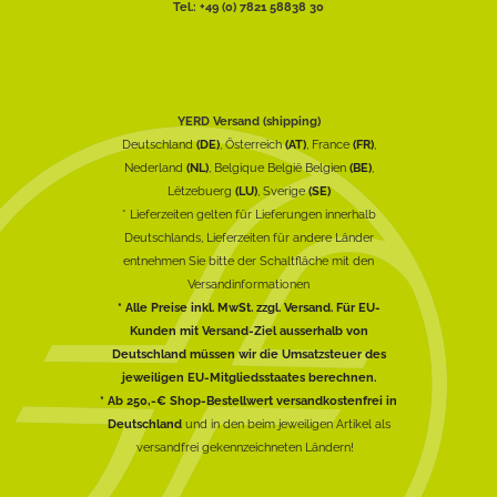
Tel.: +49 (0) 7821 58838 30
YERD Versand (shipping)
Deutschland
(DE)
, Österreich
(AT)
, France
(FR)
,
Nederland
(NL)
, Belgique België Belgien
(BE)
,
Lëtzebuerg
(LU)
, Sverige
(SE)
* Lieferzeiten gelten für Lieferungen innerhalb
Deutschlands, Lieferzeiten für andere Länder
entnehmen Sie bitte der Schaltfläche mit den
Versandinformationen
* Alle Preise inkl. MwSt. zzgl. Versand. Für EU-
Kunden mit Versand-Ziel ausserhalb von
Deutschland müssen wir die Umsatzsteuer des
jeweiligen EU-Mitgliedsstaates berechnen.
* Ab 250,-€ Shop-Bestellwert versandkostenfrei in
Deutschland
und in den beim jeweiligen Artikel als
versandfrei gekennzeichneten Ländern!