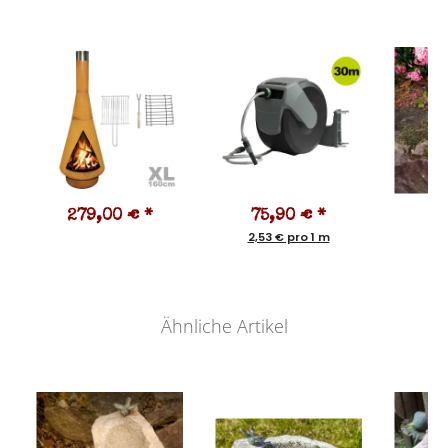
279,00 €
*
75,90 €
*
9
2,53 € pro 1 m
Ähnliche Artikel