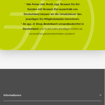
* Alle Preise inkl. MwSt. zzgl. Versand. Für EU-
Kunden mit Versand-Ziel ausserhalb von
Deutschland müssen wir die Umsatzsteuer des
jeweiligen EU-Mitgliedsstaates berechnen.
* Ab 250,-€ Shop-Bestellwert versandkostenfrei in
Deutschland
und in den beim jeweiligen Artikel als
versandfrei gekennzeichneten Ländern!
Informationen