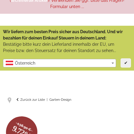
(
archivierter Artikel
)! Verwenden Sie ggf. bitte das Fragen-
Formular unten ...
Wir liefern zum besten Preis sicher aus Deutschland. Und wir
bezahlen für deinen Einkauf Steuern in deinem Land:
Bestätige bitte kurz dein Lieferland innerhalb der EU, um
Preise bzw. den Steuersatz für deinen Standort zu sehen...
✔
Österreich
Zurück zur Liste
Garten-Design
138.90 €
9.72%