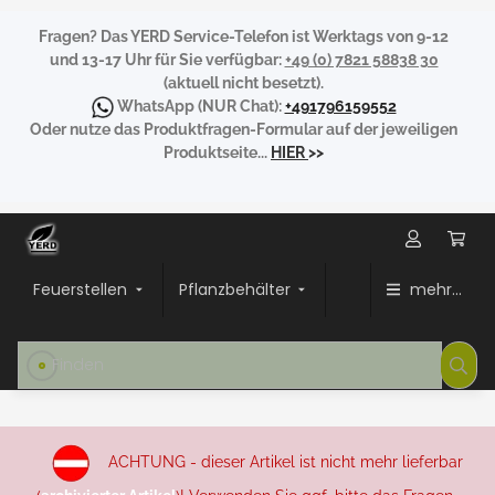
Fragen?
Das YERD Service-Telefon ist Werktags von 9-12
und 13-17 Uhr für Sie verfügbar:
+49 (0) 7821 58838 30
(aktuell nicht besetzt).
WhatsApp
(NUR Chat):
+491796159552
Oder nutze das Produktfragen-Formular auf der jeweiligen
Produktseite...
HIER
>>
Feuerstellen
Pflanzbehälter
mehr...
ACHTUNG - dieser Artikel ist nicht mehr lieferbar