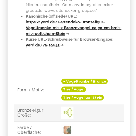
Niederschopfheim; Germany; info@rottenecker-
group.de; www.rottenecker-group.de/
Kanonische (offizielle) URL:
https://yerd.de/Gartendeko-Bronzefigur-
Vogeltraenke-mit-2-Bronzevoegel-ca-30-cm-breit-
mit-roetlichem-Stein
➔
Kurze URL-Schreibweise für Browser-Eingabe:
yerd.de/?a=19645
➔
- Vogeltränke / Bronze
Produkteigenschaft
Wert
Form / Motiv:
Tier / Vogel
Tier / Vogel auf Stein
Bronze-Figur
Größe:
Farbe /
Oberfläche: