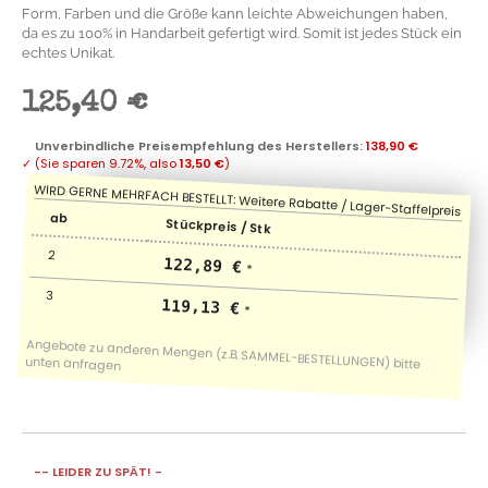
Form, Farben und die Größe kann leichte Abweichungen haben,
da es zu 100% in Handarbeit gefertigt wird. Somit ist jedes Stück ein
echtes Unikat.
125,40 €
Unverbindliche Preisempfehlung des Herstellers
:
138,90 €
✓
(Sie sparen
9.72%
, also
13,50 €
)
ab
Stückpreis / Stk
2
122,89 €
*
3
119,13 €
*
-- LEIDER ZU SPÄT! -