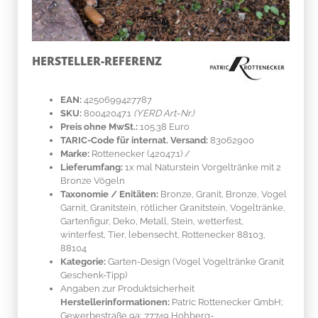
HERSTELLER-REFERENZ
EAN:
4250699427787
SKU:
80042047.1
(YERD Art-Nr.)
Preis ohne MwSt.:
105.38 Euro
TARIC-Code für internat. Versand:
83062900
Marke:
Rottenecker
(42047.1)
/
Lieferumfang:
1x mal Naturstein Vorgeltränke mit 2
Bronze Vögeln
Taxonomie / Enitäten:
Bronze, Granit
, Bronze, Vogel
Garnit, Granitstein, rötlicher Granitstein, Vogeltränke,
Gartenfigur, Deko, Metall, Stein, wetterfest,
winterfest, Tier, lebensecht, Rottenecker 88103,
88104
Kategorie:
Garten-Design (Vogel Vogeltränke Granit
Geschenk-Tipp)
Angaben zur Produktsicherheit
Herstellerinformationen:
Patric Rottenecker GmbH;
Gewerbestraße 9a; 77749 Hohberg-