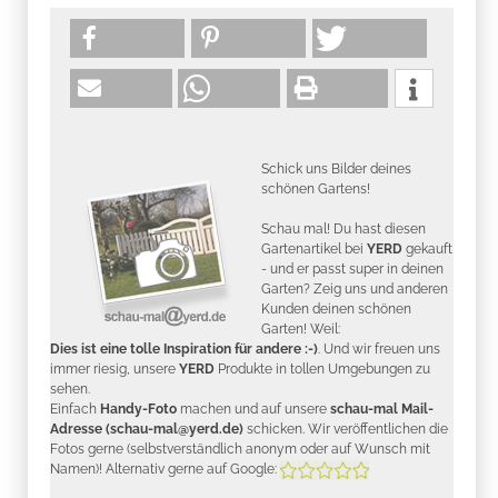
Schick uns Bilder deines
schönen Gartens!
Schau mal! Du hast diesen
Gartenartikel bei
YERD
gekauft
- und er passt super in deinen
Garten? Zeig uns und anderen
Kunden deinen schönen
Garten! Weil:
Dies ist eine tolle Inspiration für andere :-)
. Und wir freuen uns
immer riesig, unsere
YERD
Produkte in tollen Umgebungen zu
sehen.
Einfach
Handy-Foto
machen und auf unsere
schau-mal Mail-
Adresse (schau-mal@yerd.de)
schicken. Wir veröffentlichen die
Fotos gerne (selbstverständlich anonym oder auf Wunsch mit
Namen)! Alternativ gerne auf Google: