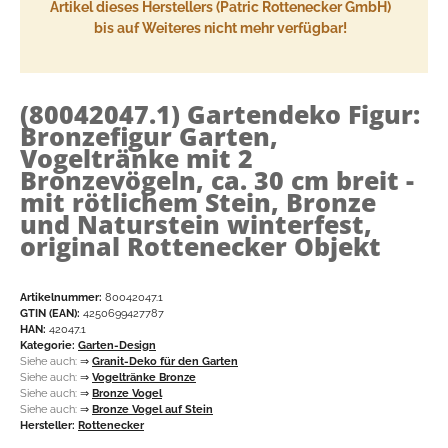
Artikel dieses Herstellers (Patric Rottenecker GmbH)
bis auf Weiteres nicht mehr verfügbar!
(80042047.1)
Gartendeko Figur:
Bronzefigur Garten,
Vogeltränke mit 2
Bronzevögeln, ca. 30 cm breit -
mit rötlichem Stein, Bronze
und Naturstein winterfest,
original Rottenecker Objekt
Artikelnummer:
80042047.1
GTIN (EAN):
4250699427787
HAN:
42047.1
Kategorie:
Garten-Design
Siehe auch:
⇒
Granit-Deko für den Garten
Siehe auch:
⇒
Vogeltränke Bronze
Siehe auch:
⇒
Bronze Vogel
Siehe auch:
⇒
Bronze Vogel auf Stein
Hersteller:
Rottenecker