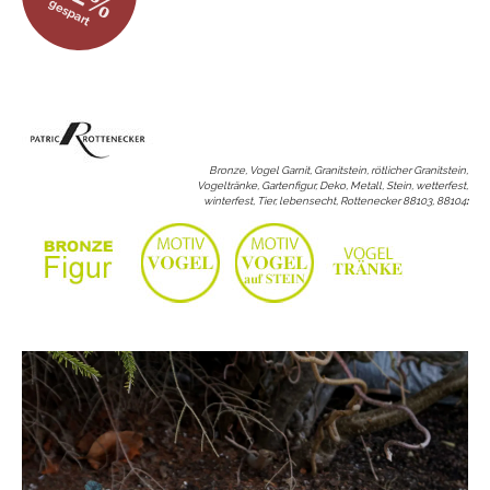
gespart
Bronze, Vogel Garnit, Granitstein, rötlicher Granitstein,
Vogeltränke, Gartenfigur, Deko, Metall, Stein, wetterfest,
winterfest, Tier, lebensecht, Rottenecker 88103, 88104
: