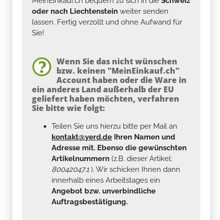
MeinEinkauf.ch bequem zu sich in die
Schweiz
oder nach Liechtenstein
weiter senden
lassen. Fertig verzollt und ohne Aufwand für
Sie!
Wenn Sie das nicht wünschen
bzw. keinen "MeinEinkauf.ch"
Account haben oder die Ware in
ein anderes Land außerhalb der EU
geliefert haben möchten, verfahren
Sie bitte wie folgt:
Teilen Sie uns hierzu bitte per Mail an
kontakt@yerd.de
Ihren Namen und
Adresse mit. Ebenso die gewünschten
Artikelnummern
(z.B. dieser Artikel:
80042047.1
). Wir schicken Ihnen dann
innerhalb eines Arbeitstages ein
Angebot bzw. unverbindliche
Auftragsbestätigung.