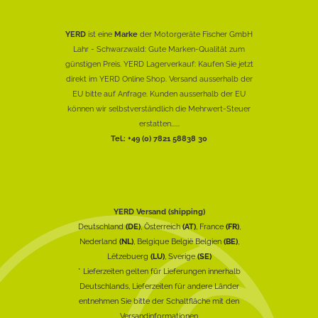
YERD
ist eine
Marke
der Motorgeräte Fischer GmbH
Lahr - Schwarzwald: Gute Marken-Qualität zum
günstigen Preis. YERD Lagerverkauf: Kaufen Sie jetzt
direkt im YERD Online Shop. Versand ausserhalb der
EU bitte auf Anfrage. Kunden ausserhalb der EU
können wir selbstverständlich die Mehrwert-Steuer
erstatten......
Tel.: +49 (0) 7821 58838 30
YERD Versand (shipping)
Deutschland
(DE)
, Österreich
(AT)
, France
(FR)
,
Nederland
(NL)
, Belgique België Belgien
(BE)
,
Lëtzebuerg
(LU)
, Sverige
(SE)
* Lieferzeiten gelten für Lieferungen innerhalb
Deutschlands, Lieferzeiten für andere Länder
entnehmen Sie bitte der Schaltfläche mit den
Versandinformationen