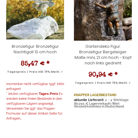
Bronzefigur: Bronzefigur
Gartendeko Figur:
Nachtigall 10 cm hoch
Bronzefigur Bergsteiger
Malte mini, 21 cm hoch - Kopf
nach links gedreht
85,47 €
*
Tagespreis | Preis inkl. 19% MwSt. ✓
90,94 €
*
Tagespreis | Preis inkl. 19% MwSt. ✓
momentan nicht verfügbar (ggf. bitte
anfragen)
* letzter verfügbarer
Tages-Preis
Es
KNAPPER LAGERBESTAND
werden keine freien Bestände in den
aktuelle Lieferzeit
: 2 - 4 Werktage
verfügbaren Lägern angezeigt.
Ab 250,-€ Lagerverkaufs-Wert
Versand kostenlos in Deutschland
Verwenden Sie ggf. das Fragen-
Formular auf dieser Artikel-Seite für
Anfragen...