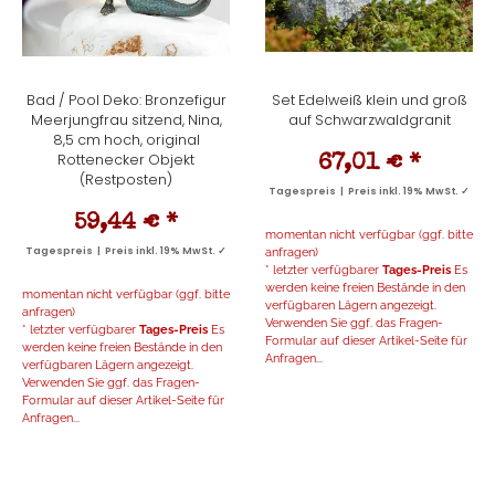
Bad / Pool Deko: Bronzefigur
Set Edelweiß klein und groß
Meerjungfrau sitzend, Nina,
auf Schwarzwaldgranit
8,5 cm hoch, original
Rottenecker Objekt
67,01 €
*
(Restposten)
Tagespreis | Preis inkl. 19% MwSt. ✓
59,44 €
*
momentan nicht verfügbar (ggf. bitte
Tagespreis | Preis inkl. 19% MwSt. ✓
anfragen)
* letzter verfügbarer
Tages-Preis
Es
werden keine freien Bestände in den
momentan nicht verfügbar (ggf. bitte
verfügbaren Lägern angezeigt.
anfragen)
Verwenden Sie ggf. das Fragen-
* letzter verfügbarer
Tages-Preis
Es
Formular auf dieser Artikel-Seite für
werden keine freien Bestände in den
Anfragen...
verfügbaren Lägern angezeigt.
Verwenden Sie ggf. das Fragen-
Formular auf dieser Artikel-Seite für
Anfragen...