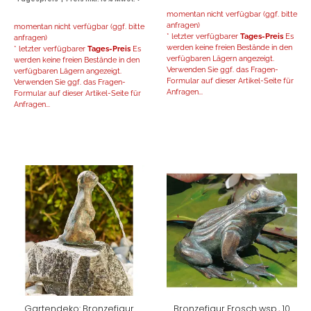
momentan nicht verfügbar (ggf. bitte
anfragen)
momentan nicht verfügbar (ggf. bitte
* letzter verfügbarer
Tages-Preis
Es
anfragen)
werden keine freien Bestände in den
* letzter verfügbarer
Tages-Preis
Es
verfügbaren Lägern angezeigt.
werden keine freien Bestände in den
Verwenden Sie ggf. das Fragen-
verfügbaren Lägern angezeigt.
Formular auf dieser Artikel-Seite für
Verwenden Sie ggf. das Fragen-
Anfragen...
Formular auf dieser Artikel-Seite für
Anfragen...
Gartendeko: Bronzefigur
Bronzefigur Frosch wsp., 10