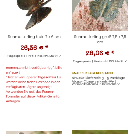
Schmetterling klein 7 x 6 cm
Schmetterling groß 7,5 x 7,5
cm
26,36 €
*
28,06 €
*
Tagespreis | Preis inkl. 19% MwSt. ✓
Tagespreis | Preis inkl. 19% MwSt. ✓
momentan nicht verfügbar (ggf. bitte
anfragen)
KNAPPER LAGERBESTAND
* letzter verfügbarer
Tages-Preis
Es
aktuelle Lieferzeit
: 3 - 5 Werktage
werden keine freien Bestände in den
Ab 250,-€ Lagerverkaufs-Wert
Versand kostenlos in Deutschland
verfügbaren Lägern angezeigt.
Verwenden Sie ggf. das Fragen-
Formular auf dieser Artikel-Seite für
Anfragen...