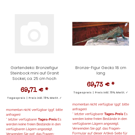
Gartendeko: Bronzefigur
Bronze-Figur Gecko 18 cm
Steinbock mini auf Granit
lang
Sockel, ca. 25 cm hoch
69,73 €
*
69,71 €
*
Tagespreis | Preis inkl. 19% MwSt. ✓
Tagespreis | Preis inkl. 19% MwSt. ✓
momentan nicht verfügbar (ggf. bitte
anfragen)
momentan nicht verfügbar (ggf. bitte
* letzter verfügbarer
Tages-Preis
Es
anfragen)
werden keine freien Bestände in den
* letzter verfügbarer
Tages-Preis
Es
verfügbaren Lägern angezeigt.
werden keine freien Bestände in den
Verwenden Sie ggf. das Fragen-
verfügbaren Lägern angezeigt.
Formular auf dieser Artikel-Seite für
Verwenden Sie ggf. das Fragen-