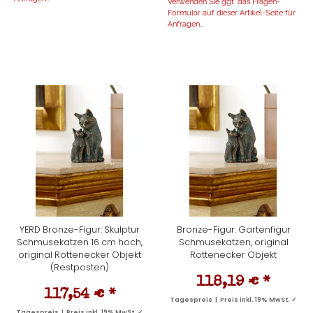
Verwenden Sie ggf. das Fragen-
Formular auf dieser Artikel-Seite für
Anfragen...
YERD Bronze-Figur: Skulptur
Bronze-Figur: Gartenfigur
Schmusekatzen 16 cm hoch,
Schmusekatzen, original
original Rottenecker Objekt
Rottenecker Objekt
(Restposten)
118,19 €
*
117,54 €
*
Tagespreis | Preis inkl. 19% MwSt. ✓
Tagespreis | Preis inkl. 19% MwSt. ✓