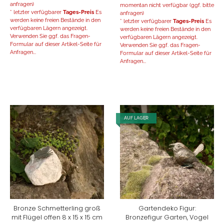
anfragen)
momentan nicht verfügbar (ggf. bitte
* letzter verfügbarer
Tages-Preis
Es
anfragen)
werden keine freien Bestände in den
* letzter verfügbarer
Tages-Preis
Es
verfügbaren Lägern angezeigt.
werden keine freien Bestände in den
Verwenden Sie ggf. das Fragen-
verfügbaren Lägern angezeigt.
Formular auf dieser Artikel-Seite für
Verwenden Sie ggf. das Fragen-
Anfragen...
Formular auf dieser Artikel-Seite für
Anfragen...
AUF LAGER
Bronze Schmetterling groß
Gartendeko Figur:
mit Flügel offen 8 x 15 x 15 cm
Bronzefigur Garten, Vogel