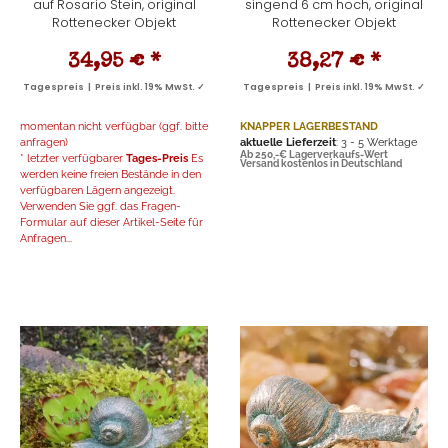
auf Rosario Stein, original
singend 6 cm hoch, original
Rottenecker Objekt
Rottenecker Objekt
34,95 €
*
38,27 €
*
Tagespreis | Preis inkl. 19% MwSt. ✓
Tagespreis | Preis inkl. 19% MwSt. ✓
momentan nicht verfügbar (ggf. bitte
KNAPPER LAGERBESTAND
anfragen)
aktuelle Lieferzeit
: 3 - 5 Werktage
Ab 250,-€ Lagerverkaufs-Wert
* letzter verfügbarer
Tages-Preis
Es
Versand kostenlos in Deutschland
werden keine freien Bestände in den
verfügbaren Lägern angezeigt.
Verwenden Sie ggf. das Fragen-
Formular auf dieser Artikel-Seite für
Anfragen...