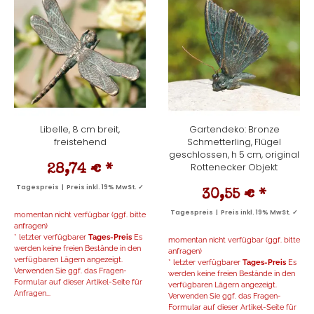
Libelle, 8 cm breit,
Gartendeko: Bronze
freistehend
Schmetterling, Flügel
geschlossen, h 5 cm, original
Rottenecker Objekt
28,74 €
*
Tagespreis | Preis inkl. 19% MwSt. ✓
30,55 €
*
Tagespreis | Preis inkl. 19% MwSt. ✓
momentan nicht verfügbar (ggf. bitte
anfragen)
* letzter verfügbarer
Tages-Preis
Es
momentan nicht verfügbar (ggf. bitte
werden keine freien Bestände in den
anfragen)
verfügbaren Lägern angezeigt.
* letzter verfügbarer
Tages-Preis
Es
Verwenden Sie ggf. das Fragen-
werden keine freien Bestände in den
Formular auf dieser Artikel-Seite für
verfügbaren Lägern angezeigt.
Anfragen...
Verwenden Sie ggf. das Fragen-
Formular auf dieser Artikel-Seite für