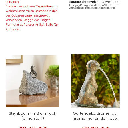
anfragen)
aktuelle Lieferzeit
: 3 - 5 Werktage
Ab 250,-€ Lagerverkaufs-Wert
* letzter verfügbarer
Tages-Preis
Es
Versand kostenlos in Deutschland
werden keine freien Bestände in den
verfügbaren Lägern angezeigt.
Verwenden Sie ggf. das Fragen-
Formular auf dieser Artikel-Seite für
Anfragen...
Steinbock mini 8 cm hoch
Gartendeko: Bronzefigur
(ohne Stein)
Erdmännchen klein wsp.