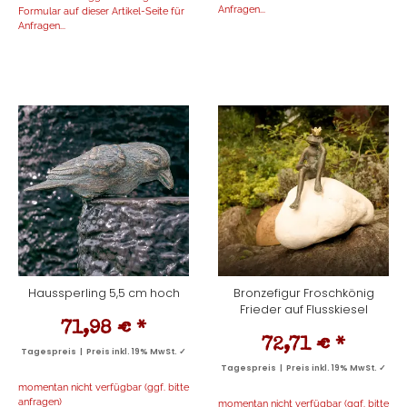
Anfragen...
Formular auf dieser Artikel-Seite für
Anfragen...
Haussperling 5,5 cm hoch
Bronzefigur Froschkönig
Frieder auf Flusskiesel
71,98 €
*
72,71 €
*
Tagespreis | Preis inkl. 19% MwSt. ✓
Tagespreis | Preis inkl. 19% MwSt. ✓
momentan nicht verfügbar (ggf. bitte
anfragen)
momentan nicht verfügbar (ggf. bitte