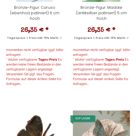
Bronze-Figur: Caruso
Bronze-Figur: Maddie
(ebenholz patiniert) 6 cm
(antiksilber patiniert) 5 cm
hoch
hoch
26,35 €
*
26,35 €
*
Tagespreis | Preis inkl. 19% MwSt. ✓
Tagespreis | Preis inkl. 19% MwSt. ✓
momentan nicht verfügbar (ggf. bitte
momentan nicht verfügbar (ggf. bitte
anfragen)
anfragen)
* letzter verfügbarer
Tages-Preis
Es
* letzter verfügbarer
Tages-Preis
Es
werden keine freien Bestände in den
werden keine freien Bestände in den
verfügbaren Lägern angezeigt.
verfügbaren Lägern angezeigt.
Verwenden Sie ggf. das Fragen-
Verwenden Sie ggf. das Fragen-
Formular auf dieser Artikel-Seite für
Formular auf dieser Artikel-Seite für
Anfragen...
Anfragen...
AUF LAGER