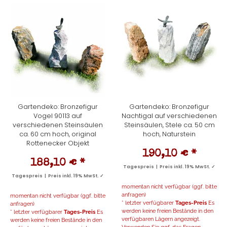
Gartendeko: Bronzefigur
Gartendeko: Bronzefigur
Vogel 90113 auf
Nachtigal auf verschiedenen
verschiedenen Steinsäulen
Steinsäulen, Stele ca. 50 cm
ca. 60 cm hoch, original
hoch, Naturstein
Rottenecker Objekt
190,10 €
*
188,10 €
*
Tagespreis | Preis inkl. 19% MwSt. ✓
Tagespreis | Preis inkl. 19% MwSt. ✓
momentan nicht verfügbar (ggf. bitte
anfragen)
momentan nicht verfügbar (ggf. bitte
* letzter verfügbarer
Tages-Preis
Es
anfragen)
werden keine freien Bestände in den
* letzter verfügbarer
Tages-Preis
Es
verfügbaren Lägern angezeigt.
werden keine freien Bestände in den
Verwenden Sie ggf. das Fragen-