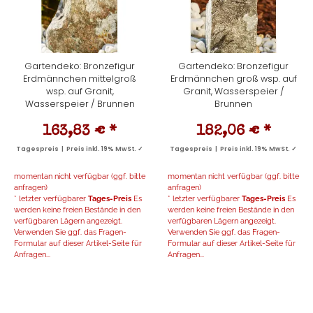
Gartendeko: Bronzefigur
Gartendeko: Bronzefigur
Erdmännchen mittelgroß
Erdmännchen groß wsp. auf
wsp. auf Granit,
Granit, Wasserspeier /
Wasserspeier / Brunnen
Brunnen
163,83 €
*
182,06 €
*
Tagespreis | Preis inkl. 19% MwSt. ✓
Tagespreis | Preis inkl. 19% MwSt. ✓
momentan nicht verfügbar (ggf. bitte
momentan nicht verfügbar (ggf. bitte
anfragen)
anfragen)
* letzter verfügbarer
Tages-Preis
Es
* letzter verfügbarer
Tages-Preis
Es
werden keine freien Bestände in den
werden keine freien Bestände in den
verfügbaren Lägern angezeigt.
verfügbaren Lägern angezeigt.
Verwenden Sie ggf. das Fragen-
Verwenden Sie ggf. das Fragen-
Formular auf dieser Artikel-Seite für
Formular auf dieser Artikel-Seite für
Anfragen...
Anfragen...