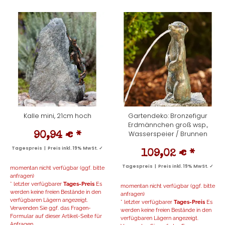
Kalle mini, 21cm hoch
Gartendeko: Bronzefigur
Erdmännchen groß wsp.,
Wasserspeier / Brunnen
90,94 €
*
Tagespreis | Preis inkl. 19% MwSt. ✓
109,02 €
*
Tagespreis | Preis inkl. 19% MwSt. ✓
momentan nicht verfügbar (ggf. bitte
anfragen)
* letzter verfügbarer
Tages-Preis
Es
momentan nicht verfügbar (ggf. bitte
werden keine freien Bestände in den
anfragen)
verfügbaren Lägern angezeigt.
* letzter verfügbarer
Tages-Preis
Es
Verwenden Sie ggf. das Fragen-
werden keine freien Bestände in den
Formular auf dieser Artikel-Seite für
verfügbaren Lägern angezeigt.
Anfragen...