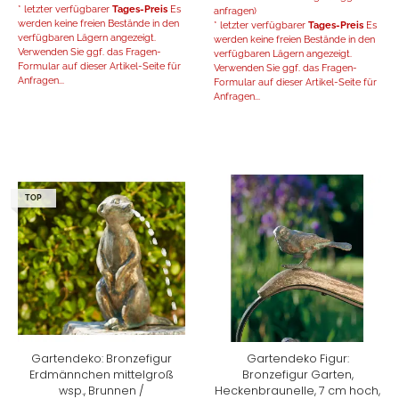
* letzter verfügbarer
Tages-Preis
Es
anfragen)
werden keine freien Bestände in den
* letzter verfügbarer
Tages-Preis
Es
verfügbaren Lägern angezeigt.
werden keine freien Bestände in den
Verwenden Sie ggf. das Fragen-
verfügbaren Lägern angezeigt.
Formular auf dieser Artikel-Seite für
Verwenden Sie ggf. das Fragen-
Anfragen...
Formular auf dieser Artikel-Seite für
Anfragen...
TOP
Gartendeko: Bronzefigur
Gartendeko Figur:
Erdmännchen mittelgroß
Bronzefigur Garten,
wsp., Brunnen /
Heckenbraunelle, 7 cm hoch,