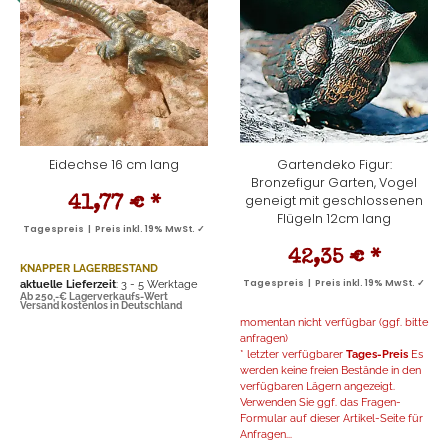
Eidechse 16 cm lang
Gartendeko Figur:
Bronzefigur Garten, Vogel
geneigt mit geschlossenen
41,77 €
*
Flügeln 12cm lang
Tagespreis | Preis inkl. 19% MwSt. ✓
42,35 €
*
KNAPPER LAGERBESTAND
aktuelle Lieferzeit
: 3 - 5 Werktage
Tagespreis | Preis inkl. 19% MwSt. ✓
Ab 250,-€ Lagerverkaufs-Wert
Versand kostenlos in Deutschland
momentan nicht verfügbar (ggf. bitte
anfragen)
* letzter verfügbarer
Tages-Preis
Es
werden keine freien Bestände in den
verfügbaren Lägern angezeigt.
Verwenden Sie ggf. das Fragen-
Formular auf dieser Artikel-Seite für
Anfragen...