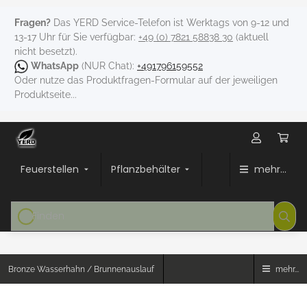
Fragen?
Das YERD Service-Telefon ist Werktags von 9-12 und
13-17 Uhr für Sie verfügbar:
+49 (0) 7821 58838 30
(aktuell
nicht besetzt).
WhatsApp
(NUR Chat):
+491796159552
Oder nutze das Produktfragen-Formular auf der jeweiligen
Produktseite...
Feuerstellen
Pflanzbehälter
mehr...
Bronze Wasserhahn / Brunnenauslauf
mehr...