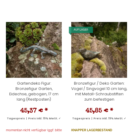
AUF LAGER
Gartendeko Figur:
Bronzefigur / Deko Garten:
Bronzefigur Garten,
Vogel / Singvogel 10 cm lang,
Eidechse, gebogen, 17 cm
mit Metall-Schraubstiften
lang (Restposten)
zum befestigen
45,37 €
*
45,85 €
*
Tagespreis | Preis inkl. 19% MwSt. ✓
Tagespreis | Preis inkl. 19% MwSt. ✓
momentan nicht verfügbar (ggf. bitte
KNAPPER LAGERBESTAND