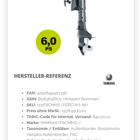
HERSTELLER-REFERENZ
EAN:
4250699401336
ASIN:
B083K5RXJ7
(Amazon Nummer)
SKU:
110F6CMHS
(YERD Art-Nr.)
Preis ohne MwSt.:
1578.99 Euro
TARIC-Code für internat. Versand:
84072110
Marke:
YAMAHA
(F6CMHS)
/
Taxonomie / Enitäten:
Außenborder, Bootsmotor,
Yamaha Außenborder, F6C