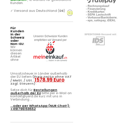
Kunden.
✓
Versand aus Deutschland (
DE
)
Für
Kunden
in der
Schweiz
oder
Non-EU:
Wir
können
diesen
Artikel
ohne
Umsatzsteuer in Länder außerhalb
der EU liefern
(Preis netto ohne VAT
1578.99 Euro
/ MwSt. / USt.:
zzgl. Steuern)
.
Setze dich für
Bestellungen
außerhalb der EU
bitte per e-Mail an
kontakt@yerd.de kurz mit uns in
Verbindung ...
...oder per
WhatsApp
(NUR Chat!):
+491796159552