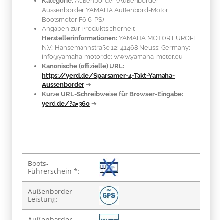
Kategorie:
Außenborder (Außenborder
Aussenborder YAMAHA Außenbord-Motor
Bootsmotor F6 6-PS)
Angaben zur Produktsicherheit
Herstellerinformationen:
YAMAHA MOTOR EUROPE
N.V.; Hansemannstraße 12; 41468 Neuss; Germany;
info@yamaha-motor.de; www.yamaha-motor.eu
Kanonische (offizielle) URL:
https://yerd.de/Sparsamer-4-Takt-Yamaha-
Aussenborder
➔
Kurze URL-Schreibweise für Browser-Eingabe:
yerd.de/?a=360
➔
Produkteigenschaft
Wert
Boots-
Führerschein *:
Außenborder
Leistung:
Außenborder