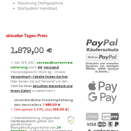
Steuerung: Drehgaspinne
Startsystem: Handstart
aktueller Tages-Preis:
1.879,00 €
✓
inkl. 19% USt. ,
versandkostenfreie
Lieferung
nach
DE
.
Versand
(Versandgewicht: 38,00 kg - Unsere
Versandtarif-Tabelle finden Sie hier
.
Oder klicken Sie auf "Versand" um den
Tarif für Ihren
aktuellen Warenkorb und
Ihrem Zielort
zu berechnen.)
Unverbindliche Preisempfehlung
des Herstellers
:
1.985,00 €
✓
(Sie sparen
5.34%
, also
106,00 €
)
✓
Gewährleistung: Gegenüber
Verbrauchern
gelten die
gesetzlichen
Mängelhaftungsrechte von
24
Monaten
, 12 Monate für gewerbliche