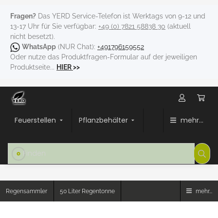
Fragen?
Das YERD Service-Telefon ist Werktags von 9-12 und
13-17 Uhr für Sie verfügbar:
+49 (0) 7821 58838 30
(aktuell
nicht besetzt).
WhatsApp
(NUR Chat):
+491796159552
Oder nutze das Produktfragen-Formular auf der jeweiligen
Produktseite...
HIER
>>
Feuerstellen
Pflanzbehälter
mehr...
Regensammler
50 Liter Regentonne
mehr...