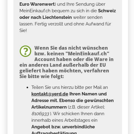
Euro Warenwert
) und Ihre Sendung über
MeinEinkauf.ch bequem zu sich in die
Schweiz
oder nach Liechtenstein
weiter senden
lassen. Fertig verzollt und ohne Aufwand für
Sie!
Wenn Sie das nicht wünschen
bzw. keinen "MeinEinkauf.ch"
Account haben oder die Ware in
ein anderes Land außerhalb der EU
geliefert haben möchten, verfahren
Sie bitte wie folgt:
Teilen Sie uns hierzu bitte per Mail an
kontakt@yerd.de
Ihren Namen und
Adresse mit. Ebenso die gewünschten
Artikelnummern
(z.B. dieser Artikel:
8106933
). Wir schicken Ihnen dann
innerhalb eines Arbeitstages ein
Angebot bzw. unverbindliche
Auftragsbestätigung.