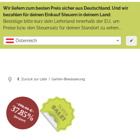
Wir liefern zum besten Preis sicher aus Deutschland. Und wir
bezahlen für deinen Einkauf Steuern in deinem Land:
Bestätige bitte kurz dein Lieferland innerhalb der EU, um
Preise bzw. den Steuersatz für deinen Standort zu sehen...
✔
Österreich
Zurück zur Liste
Garten-Bewässerung
209.00 €
37.85%
gespart