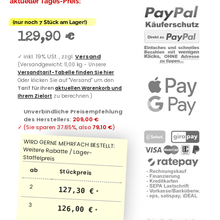
aktueller Tages-Preis:
(nur noch 7 Stück am Lager!)
129,90 €
✓
inkl. 19% USt. , zzgl.
Versand
(Versandgewicht: 11,00 kg - Unsere
Versandtarif-Tabelle finden Sie hier
.
Oder klicken Sie auf "Versand" um den
Tarif für Ihren
aktuellen Warenkorb und
Ihrem Zielort
zu berechnen.)
Unverbindliche Preisempfehlung
des Herstellers
:
209,00 €
✓
(Sie sparen
37.85%
, also
79,10 €
)
ab
Stückpreis
2
127,30 €
*
3
126,00 €
*