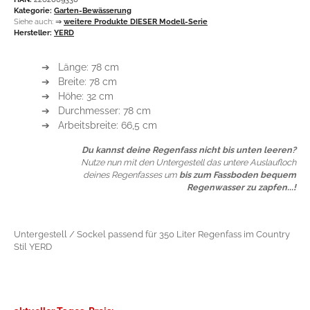
Kategorie:
Garten-Bewässerung
Siehe auch:
⇒
weitere Produkte DIESER Modell-Serie
Hersteller:
YERD
➔ Länge: 78 cm
➔ Breite: 78 cm
➔ Höhe: 32 cm
➔ Durchmesser: 78 cm
➔ Arbeitsbreite: 66,5 cm
Du kannst deine Regenfass nicht bis unten leeren?
Nutze nun mit den Untergestell das untere Auslaufloch
deines Regenfasses um
bis zum Fassboden bequem
Regenwasser zu zapfen...!
Untergestell / Sockel passend für 350 Liter Regenfass im Country
Stil YERD