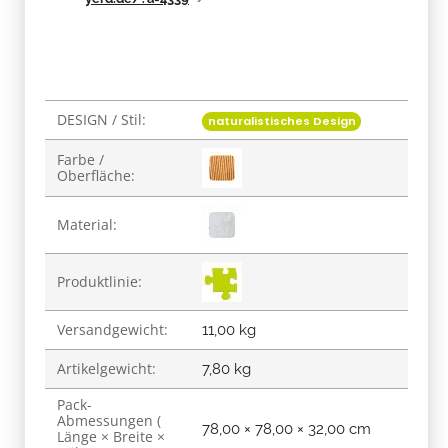
DESIGN / Stil:
Produkteigenschaft
Wert
naturalistisches Design
Farbe /
Oberfläche:
Material:
Produktlinie:
Versandgewicht:
11,00 kg
Artikelgewicht:
7,80
kg
Pack-
Abmessungen (
78,00 × 78,00 × 32,00 cm
Länge × Breite ×