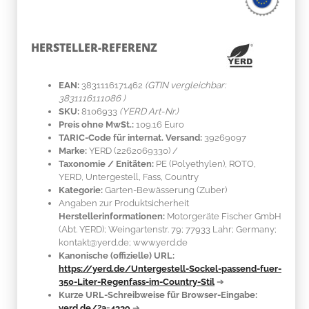
HERSTELLER-REFERENZ
EAN:
3831116171462
(GTIN vergleichbar:
3831116111086 )
SKU:
8106933
(YERD Art-Nr.)
Preis ohne MwSt.:
109.16 Euro
TARIC-Code für internat. Versand:
39269097
Marke:
YERD
(2262069330)
/
Taxonomie / Enitäten:
PE (Polyethylen)
, ROTO,
YERD, Untergestell, Fass, Country
Kategorie:
Garten-Bewässerung (Zuber)
Angaben zur Produktsicherheit
Herstellerinformationen:
Motorgeräte Fischer GmbH
(Abt. YERD); Weingartenstr. 79; 77933 Lahr; Germany;
kontakt@yerd.de; www.yerd.de
Kanonische (offizielle) URL:
https://yerd.de/Untergestell-Sockel-passend-fuer-
350-Liter-Regenfass-im-Country-Stil
➔
Kurze URL-Schreibweise für Browser-Eingabe:
yerd.de/?a=4339
➔