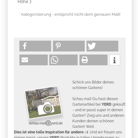
Höhe ):
* Kategorisierung - entspricht nicht dem genauen Maß!
Schick uns Bilder deines
schönen Gartens!
Schau mal! Du hast diesen
Gartenartikel bei
YERD
gekauft
- und er passt super in deinen
Garten? Zeig uns und anderen
Kunden deinen schönen
Garten! Weil:
Dies ist eine tolle Inspiration für andere :-)
. Und wir freuen uns
immer riesig, unsere
YERD
Produkte in tollen Umgebungen zu