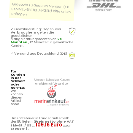
✓
Gewährleistung: Gegenüber
Verbrauchern
gelten die
gesetzlichen
Mängelhaftungsrechte von
24
Monaten
, 12 Monate für gewerbliche
Kunden.
✓
Versand aus Deutschland (
DE
)
Für
Kunden
in der
Schweiz
oder
Non-EU:
Wir
können
diesen
Artikel
ohne
Umsatzsteuer in Länder außerhalb
der EU liefern
(Preis netto ohne VAT
109.16 Euro
/ MwSt. / USt.:
zzgl.
Steuern)
.