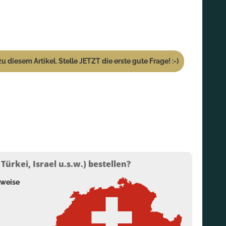
u diesem Artikel. Stelle JETZT die erste gute Frage! :-)
ürkei, Israel u.s.w.) bestellen?
lweise