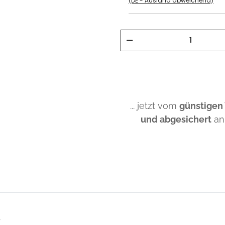
(DE - Ausland abweichend)
... jetzt vom
günstigen
und abgesichert
an