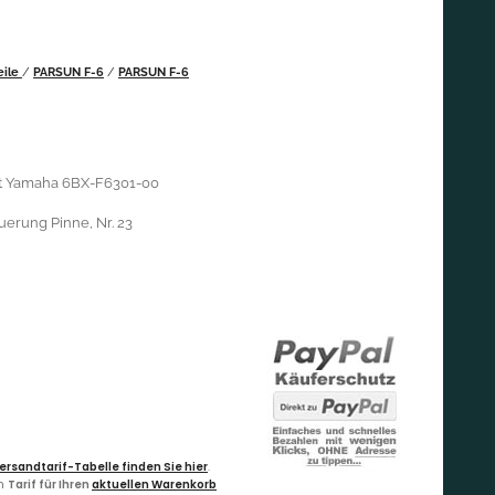
eile
/
PARSUN F-6
/
PARSUN F-6
cht Yamaha 6BX-F6301-00
uerung Pinne, Nr. 23
ersandtarif-Tabelle finden Sie hier
.
en
Tarif für Ihren
aktuellen Warenkorb