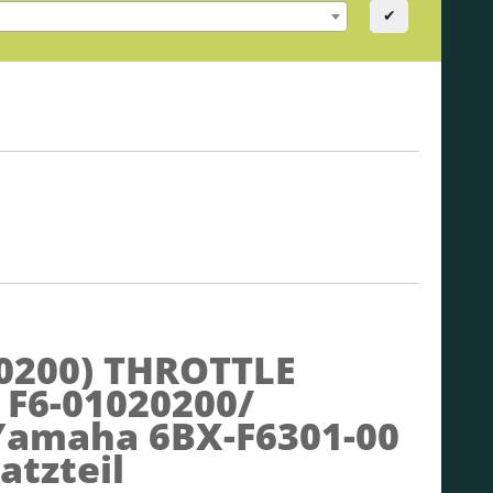
✔
0200)
THROTTLE
 F6-01020200/
 Yamaha 6BX-F6301-00
atzteil