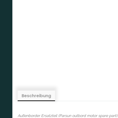
Beschreibung
Außenborder Ersatzteil (Parsun outbord motor spare part):