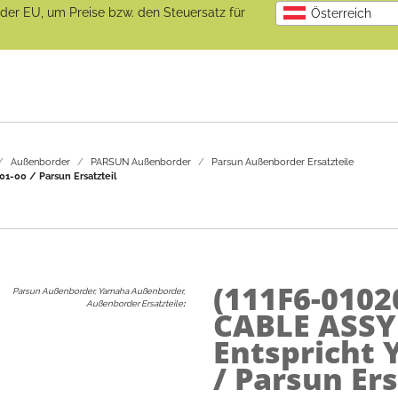
b der EU, um Preise bzw. den Steuersatz für
Österreich
Außenborder
PARSUN Außenborder
Parsun Außenborder Ersatzteile
-00 / Parsun Ersatzteil
(111F6-0102
Parsun Außenborder, Yamaha Außenborder,
Außenborder Ersatzteile
:
CABLE ASSY
Entspricht
/ Parsun Ers