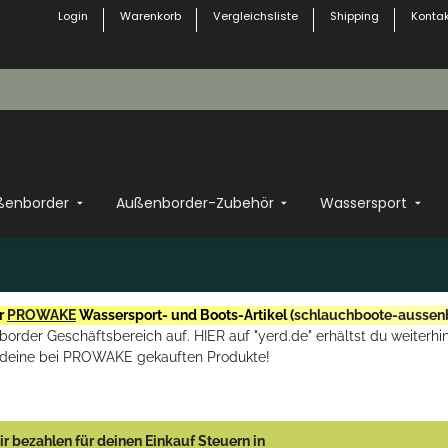
Login
Warenkorb
Vergleichsliste
Shipping
Kontak
ßenborder
Außenborder-Zubehör
Wassersport
r
PROWAKE
Wassersport- und Boots-Artikel (
schlauchboote-aussen
rder Geschäftsbereich auf. HIER auf "yerd.de" erhältst du weiterhin
deine bei PROWAKE gekauften Produkte!
r bezahlen für deinen Einkauf Steuern in