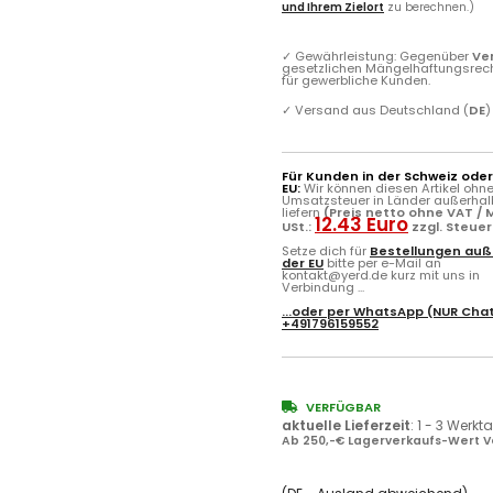
und Ihrem Zielort
zu berechnen.)
✓
Gewährleistung: Gegenüber
Ve
gesetzlichen Mängelhaftungsrec
für gewerbliche Kunden.
✓
Versand aus Deutschland (
DE
)
Für Kunden in der Schweiz ode
EU:
Wir können diesen Artikel ohn
Umsatzsteuer in Länder außerhal
liefern
(Preis netto ohne VAT / M
12.43 Euro
USt.:
zzgl. Steue
Setze dich für
Bestellungen auß
der EU
bitte per e-Mail an
kontakt@yerd.de kurz mit uns in
Verbindung ...
...oder per
WhatsApp
(NUR Chat
+491796159552
VERFÜGBAR
aktuelle Lieferzeit
:
1 - 3 Werkt
Ab 250,-€ Lagerverkaufs-Wert V