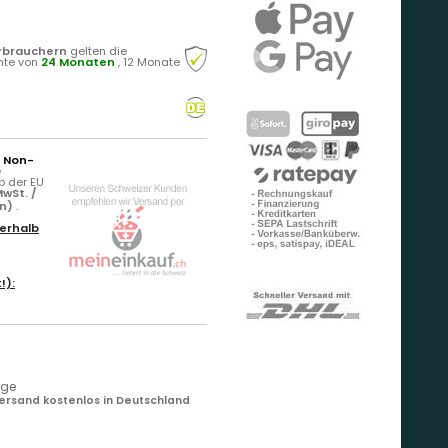
rbrauchern
gelten die
hte von
24 Monaten
, 12 Monate
r Non-
e
b der EU
wSt. /
rn)
.
erhalb
!):
age
ersand kostenlos in Deutschland