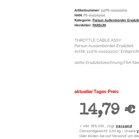
Artikelnummer:
111F6-01020200
HAN:
F6-01020200
Kategorie:
Parsun Außenborder Ersatzt
Hersteller:
PARSUN
THROTTLE CABLE ASSY
Parsun Aussenborder Ersatzteil
Art.Nr. 111F6-01020200/ Entspri
siehe Ersatzteilzeichnung F6A Ste
aktueller Tages-Preis:
14,79 €
✓
inkl. 19% USt. , zzgl.
Versand
(Versandgewicht: 0,00 kg - Unsere
V
Oder klicken Sie auf "Versand" um d