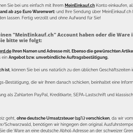
en Sie bei uns einfach mit Ihrem
MeinEinkauf.ch
Konto einkaufen, al
sand ab 250 Euro Warenwert
) und Ihre Sendung über MeinEinkauf.c
en lassen. Fertig verzollt und ohne Aufwand für Sie!
inen "MeinEinkauf.ch" Account haben oder die Ware i
e bitte wie folgt:
erd.de
Ihren Namen und Adresse mit. Ebenso die gewünschten Arti
s ein
Angebot bzw. unverbindliche Auftragsbestätigung.
h ist
, können Sie bei uns natürlich zu den üblichen Geschäftszeite
ags-Bestätigung, die wir Ihnen danach schicken, beinhaltet eine Info
lung als Zahlarten PayPal, Kreditkarte, SEPA-Lastschrift und klassi
eiz geht,
ohne deutsche Umsatzsteuer (19%) verschicken
, da wir vo
hr/Schwarzwald, benötigen wir hingegen den original Ausfuhrstempel 
n Sie die Ware an eine deutsche Abhol-Adresse an der schweizer Gren