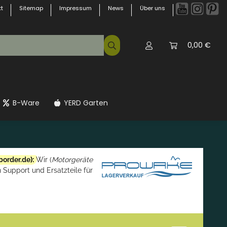
t
Sitemap
Impressum
News
Über uns
0,00 €
B-Ware
YERD Garten
border.de
):
Wir (
Motorgeräte
 Support und Ersatzteile für