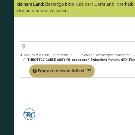
(Abverkauf)!
deinem Land:
Bestätige bitte kurz dein Lieferland innerhal
deinen Standort zu sehen...
GARANTIE UND SERVICE:
Du erhältst über
diese Seite weiterhin Support für PROWAKE
Artikel!
Fragen?
Ruf uns für Fragen zu PROWAKE
Artikeln einfach an!
Zurück zur Liste
Startseite
__PROWAKE Wassersport Abverkauf
THROTTLE CABLE ASSY F6-01020200/ Entspricht Yamaha 6BX-F6301
Frage zu diesem Artikel...??