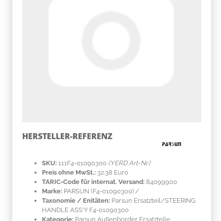
HERSTELLER-REFERENZ
SKU:
111F4-01090300
(YERD Art-Nr.)
Preis ohne MwSt.:
32.38 Euro
TARIC-Code für internat. Versand:
84099900
Marke:
PARSUN
(F4-01090300)
/
Taxonomie / Enitäten:
Parsun Ersatzteil/STEERING
HANDLE ASS'Y F4-01090300
Kategorie:
Parsun Außenborder Ersatzteile