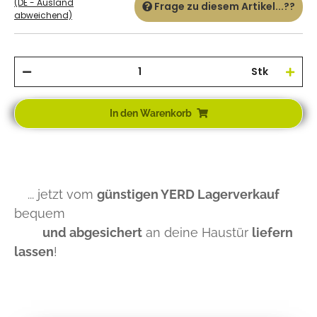
(DE - Ausland
Frage zu diesem Artikel...??
abweichend)
Stk
In den Warenkorb
... jetzt vom
günstigen YERD Lagerverkauf
bequem
und abgesichert
an deine Haustür
liefern
lassen
!