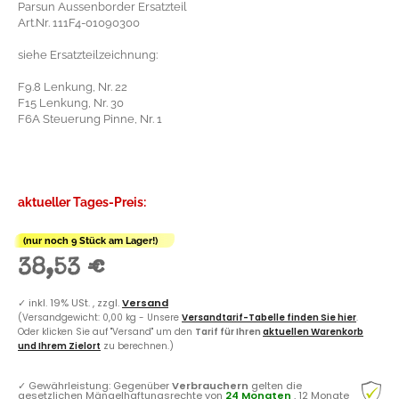
Parsun Aussenborder Ersatzteil
Art.Nr. 111F4-01090300
siehe Ersatzteilzeichnung:
F9.8 Lenkung, Nr. 22
F15 Lenkung, Nr. 30
F6A Steuerung Pinne, Nr. 1
aktueller Tages-Preis:
(nur noch 9 Stück am Lager!)
38,53 €
✓
inkl. 19% USt. , zzgl.
Versand
(Versandgewicht: 0,00 kg - Unsere
Versandtarif-Tabelle finden Sie hier
.
Oder klicken Sie auf "Versand" um den
Tarif für Ihren
aktuellen Warenkorb
und Ihrem Zielort
zu berechnen.)
✓
Gewährleistung: Gegenüber
Verbrauchern
gelten die
gesetzlichen Mängelhaftungsrechte von
24 Monaten
, 12 Monate