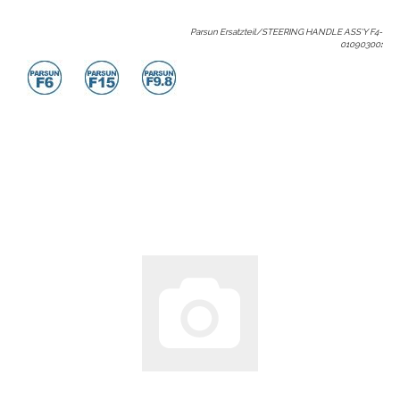
Parsun Ersatzteil/STEERING HANDLE ASS'Y F4-
01090300
: