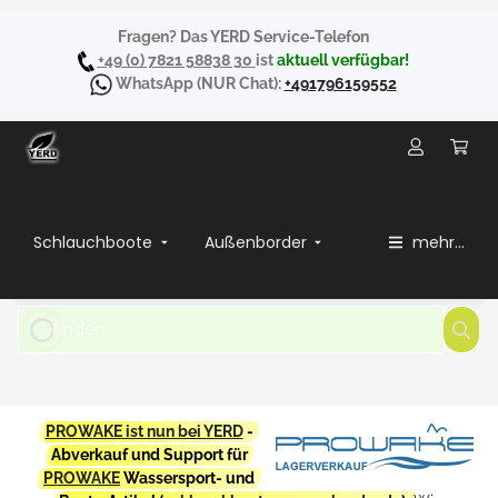
Fragen? Das YERD Service-Telefon
+49 (0) 7821 58838 30
ist
aktuell verfügbar!
WhatsApp
(NUR Chat):
+491796159552
Schlauchboote
Außenborder
mehr...
PROWAKE ist nun bei YERD
-
Abverkauf und Support für
PROWAKE
Wassersport- und