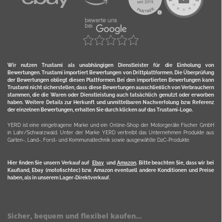
Wir nutzen Trustami als unabhängigen Dienstleister für die Einholung von
Bewertungen. Trustami importiert Bewertungen von Drittplattformen. Die Überprüfung
der Bewertungen obliegt diesen Plattformen. Bei den importierten Bewertungen kann
Trustami nicht sicherstellen, dass diese Bewertungen ausschließlich von Verbrauchern
stammen, die die Waren oder Dienstleistung auch tatsächlich genutzt oder erworben
haben. Weitere Details zur Herkunft und unmittelbaren Nachverfolung bzw. Referenz
der einzelnen Bewertungen, erhalten Sie durch klicken auf das Trustami-Logo.
YERD ist eine eingetragene Marke und ein Online-Shop der Motorgeräte Fischer GmbH
in Lahr/Schwarzwald. Unter der Marke YERD vertreibt das Unternehmen Produkte aus
Garten-, Land-, Forst- und Kommunaltechnik sowie ausgewählte D2C-Produkte.
Hier finden Sie unsern Verkauf auf
Ebay
und
Amazon
. Bitte beachten Sie, dass wir bei
Kaufland, Ebay (motofischtec) bzw. Amazon eventuell andere Konditionen und Preise
haben, als in unserem Lager-Direktverkauf.
Sicher, bequem und flexibel kaufen...