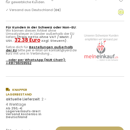
für gewerbliche Kunden.
✓
Versand aus Deutschland (
DE
)
Für Kunden in der Schweiz oder Non-EU:
Wir können diesen Artikel ohne
Umsatzsteuer in Länder außerhalb der EU
liefern
(Preis netto ohne VAT / MwSt. /
32.38 Euro
USt.:
zzgl. Steuern)
.
Setze dich für
Bestellungen außerhalb
der EU
bitte per e-Mail an kontakt@yerd.de
kurz mit uns in Verbindung ...
...oder per
WhatsApp
(NUR Chat!):
+491796159552
KNAPPER
LAGERBESTAND
aktuelle Lieferzeit
:
2 -
4 Werktage
Ab 250,-€
Lagerverkaufs-Wert
Versand kostenlos in
Deutschland