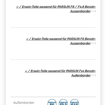
« / Ersatz-Teile passend für PARSUN F8 / F9.8 Benzin-
Aussenborder
/
∴
« / Ersatz-Teile passend für PARSUN F6 Benzin-
Aussenborder
/
∴
« / Ersatz-Teile passend für PARSUN F15 Benzin-
Außenborder
/
∴
Produkteigenschaft
Wert
Außenborder