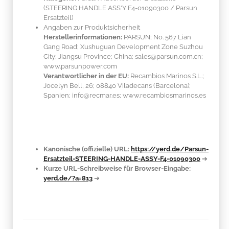
(STEERING HANDLE ASS'Y F4-01090300 / Parsun
Ersatzteil)
Angaben zur Produktsicherheit
Herstellerinformationen:
PARSUN; No. 567 Lian
Gang Road; Xushuguan Development Zone Suzhou
City; Jiangsu Province; China; sales@parsun.com.cn;
www.parsunpower.com
Verantwortlicher in der EU:
Recambios Marinos S.L.;
Jocelyn Bell, 26; 08840 Viladecans (Barcelona);
Spanien; info@recmar.es; www.recambiosmarinos.es
Kanonische (offizielle) URL:
https://yerd.de/Parsun-
Ersatzteil-STEERING-HANDLE-ASSY-F4-01090300
➔
Kurze URL-Schreibweise für Browser-Eingabe:
yerd.de/?a=813
➔