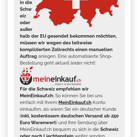
in die
Schw
eiz
oder
außer
halb der EU gesendet bekommen möchten,
müssen wir wegen des teilweise
komplizierten Zollrechts einen manuellen
Auftrag
anlegen. Eine automatisierte Shop-
Bestellung geht aktuell leider nicht!
Für die Schweiz empfehlen wir
MeinEinkauf.ch:
So können Sie bei uns
einfach mit Ihrem
MeinEinkauf.ch
Konto
einkaufen, als wären Sie ein deutscher Kunde
(
inkl. kostenlosem deutschen Versand ab 250
Euro Warenwert
) und Ihre Sendung über
MeinEinkauf.ch bequem zu sich in die
Schweiz
oder nach Liechtenstein
weiter senden