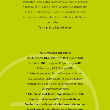
günstigen Preis. YERD Lagerverkauf: Kaufen Sie jetzt
direkt im YERD Online Shop. Versand ausserhalb der
EU bitte auf Anfrage. Kunden ausserhalb der EU
können wir selbstverständlich die Mehrwert-Steuer
erstatten......
Tel.: +49 (0) 7821 58838 30
YERD Versand (shipping)
Deutschland
(DE)
, Österreich
(AT)
, France
(FR)
,
Nederland
(NL)
, Belgique België Belgien
(BE)
,
Lëtzebuerg
(LU)
, Sverige
(SE)
* Lieferzeiten gelten für Lieferungen innerhalb
Deutschlands, Lieferzeiten für andere Länder
entnehmen Sie bitte der Schaltfläche mit den
Versandinformationen
* Alle Preise inkl. MwSt. zzgl. Versand. Für EU-
Kunden mit Versand-Ziel ausserhalb von
Deutschland müssen wir die Umsatzsteuer des
jeweiligen EU-Mitgliedsstaates berechnen.