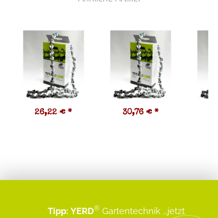
26,22 €
*
30,76 €
*
2
®
Tipp:
YERD
Gartentechnik
...jetzt