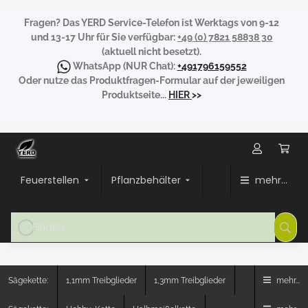
Fragen?
Das YERD Service-Telefon ist Werktags von 9-12
und 13-17 Uhr für Sie verfügbar:
+49 (0) 7821 58838 30
(aktuell nicht besetzt).
WhatsApp
(NUR Chat):
+491796159552
Oder nutze das Produktfragen-Formular auf der jeweiligen
Produktseite...
HIER
>>
Feuerstellen
Pflanzbehälter
mehr...
Sägekette:
1,1mm Treibglieder
1,3mm Treibglieder
mehr...