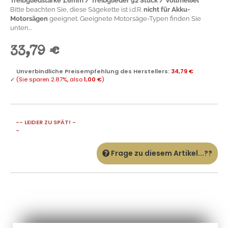
Treibgliedstärke 1,6mm / Treibglieder 92 Stück / Vollmeißel
Bitte beachten Sie, diese Sägekette ist i.d.R.
nicht für Akku-
Motorsägen
geeignet. Geeignete Motorsäge-Typen finden Sie
unten...
33,79 €
Unverbindliche Preisempfehlung des Herstellers
:
34,79 €
✓
(Sie sparen
2.87%
, also
1,00 €
)
-- LEIDER ZU SPÄT! -
-
Frage zu diesem Artikel...??