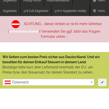
Sägekette:
Hobby-Kette
Halbmeißelkette
mehr...
Sägekette:
3/8 Zoll Sägekette
3/8 H Sägekette Hobby
mehr...
ACHTUNG - dieser Artikel ist nicht mehr lieferbar
(
archivierter Artikel
)! Verwenden Sie ggf. bitte das Fragen-
Formular unten ...
Wir liefern zum besten Preis sicher aus Deutschland. Und wir
bezahlen für deinen Einkauf Steuern in deinem Land:
Bestätige bitte kurz dein Lieferland innerhalb der EU, um
Preise bzw. den Steuersatz für deinen Standort zu sehen...
✔
Österreich