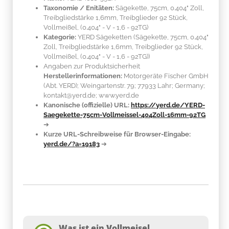
Taxonomie / Enitäten:
Sägekette, 75cm, 0.404" Zoll,
Treibgliedstärke 1,6mm, Treibglieder 92 Stück,
Vollmeißel, (0.404" - V - 1,6 - 92TG)
Kategorie:
YERD Sägeketten (Sägekette, 75cm, 0.404"
Zoll, Treibgliedstärke 1,6mm, Treibglieder 92 Stück,
Vollmeißel, (0.404" - V - 1,6 - 92TG))
Angaben zur Produktsicherheit
Herstellerinformationen:
Motorgeräte Fischer GmbH
(Abt. YERD); Weingartenstr. 79; 77933 Lahr; Germany;
kontakt@yerd.de; www.yerd.de
Kanonische (offizielle) URL:
https://yerd.de/YERD-
Saegekette-75cm-Vollmeissel-404Zoll-16mm-92TG
➔
Kurze URL-Schreibweise für Browser-Eingabe:
yerd.de/?a=19183
➔
Was ist ein Vollmeisel,