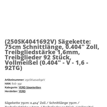
(250SK4041692V)
Sägekette:
75cm Schnittlänge, 0.404" Zoll,
Treibgliedstärke 1,6mm,
Treibglieder 92 Stück,
Vollmeißel (0.404" - V - 1,6 -
92TG)
Artikelnummer:
250SK4041692V
HAN:
816-392
Kategorie:
YERD Sägeketten
Hersteller:
YERD
Sägekette 75cm: 0.404" Zoll / Schnittlänge 75cm /