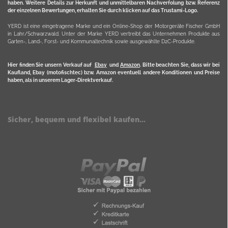
haben. Weitere Details zur Herkunft und unmittelbaren Nachverfolung bzw. Referenz
der einzelnen Bewertungen, erhalten Sie durch klicken auf das Trustami-Logo.
YERD ist eine eingetragene Marke und ein Online-Shop der Motorgeräte Fischer GmbH
in Lahr/Schwarzwald. Unter der Marke YERD vertreibt das Unternehmen Produkte aus
Garten-, Land-, Forst- und Kommunaltechnik sowie ausgewählte D2C-Produkte.
Hier finden Sie unsern Verkauf auf
Ebay
und
Amazon
. Bitte beachten Sie, dass wir bei
Kaufland, Ebay (motofischtec) bzw. Amazon eventuell andere Konditionen und Preise
haben, als in unserem Lager-Direktverkauf.
Sicher, bequem und flexibel kaufen...