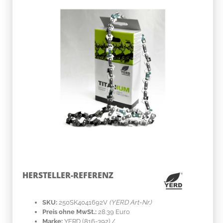
HERSTELLER-REFERENZ
SKU:
250SK4041692V
(YERD Art-Nr.)
Preis ohne MwSt.:
28.39 Euro
Marke:
YERD
(816-392)
/