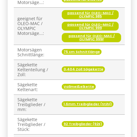
Motorsäge...:
passend für OLEO-MAC /
OLYMPIC 985
geeignet für
OLEO-MAC /
passend für OLEO-MAC /
OLYMPIC 999
OLYMPIC
Motorsäge...:
passend für OLEO-MAC /
OLYMPIC 999F
Motorsägen
75 cm Schnittlänge
Schnittlänge:
Sägekette
0,404 Zoll Sägekette
Kettenteilung /
Zoll:
Sägekette
Vollmeißelkette
Kettenart:
Sägekette
1,6mm Treibglieder (Stihl)
Treibglieder /
mm:
Sägekette
92 Treibglieder (92E)
Treibglieder /
Stück: