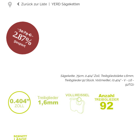
Zurück zur Liste
YERD Sägeketten
34.79 €
2.87%
gespart
Sägekette, 75cm, 0.404" Zoll, Treibgliedstärke 1,6mm,
Treibglieder 92 Stück, Vollmeißel, (0.404" - V - 1,6 -
92TG)
: