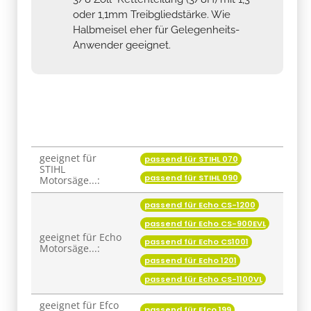
oder 1,1mm Treibgliedstärke. Wie
Halbmeisel eher für Gelegenheits-
Anwender geeignet.
geeignet für
passend für STIHL 070
Produkteigenschaft
Wert
STIHL
passend für STIHL 090
Motorsäge...:
passend für Echo CS-1200
passend für Echo CS-900EVL
geeignet für Echo
passend für Echo CS1001
Motorsäge...:
passend für Echo 1201
passend für Echo CS-1100VL
geeignet für Efco
passend für Efco 199