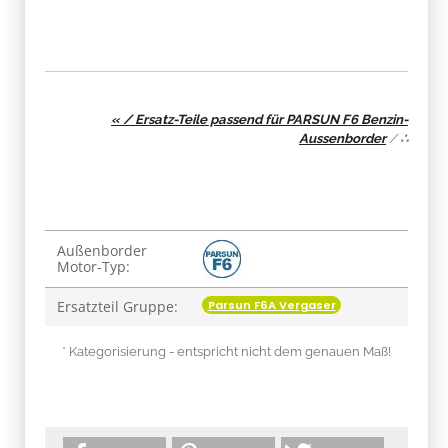
« / Ersatz-Teile passend für PARSUN F6 Benzin-
Aussenborder
/
∴
Produkteigenschaft
Wert
Außenborder
Motor-Typ:
Parsun F6A Vergaser
Ersatzteil Gruppe:
* Kategorisierung - entspricht nicht dem genauen Maß!