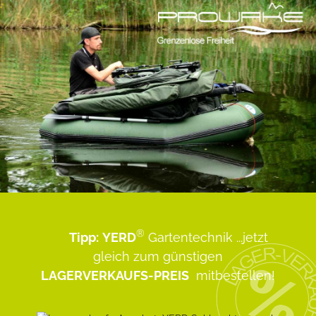
®
Tipp:
YERD
Gartentechnik
...jetzt
gleich zum günstigen
LAGERVERKAUFS-PREIS
mitbestellen!