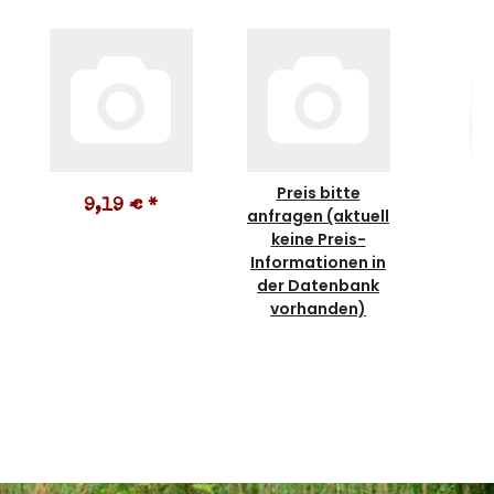
Preis bitte
9,19 €
*
3
anfragen (aktuell
keine Preis-
Informationen in
der Datenbank
vorhanden)