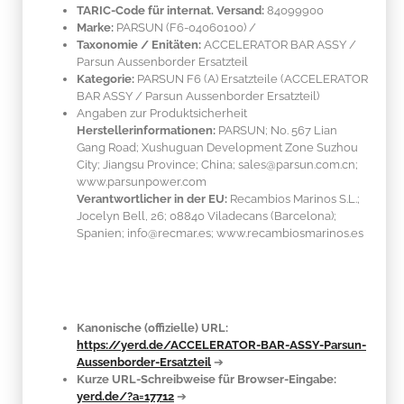
TARIC-Code für internat. Versand:
84099900
Marke:
PARSUN
(F6-04060100)
/
Taxonomie / Enitäten:
ACCELERATOR BAR ASSY /
Parsun Aussenborder Ersatzteil
Kategorie:
PARSUN F6 (A) Ersatzteile (ACCELERATOR
BAR ASSY / Parsun Aussenborder Ersatzteil)
Angaben zur Produktsicherheit
Herstellerinformationen:
PARSUN; No. 567 Lian
Gang Road; Xushuguan Development Zone Suzhou
City; Jiangsu Province; China; sales@parsun.com.cn;
www.parsunpower.com
Verantwortlicher in der EU:
Recambios Marinos S.L.;
Jocelyn Bell, 26; 08840 Viladecans (Barcelona);
Spanien; info@recmar.es; www.recambiosmarinos.es
Kanonische (offizielle) URL:
https://yerd.de/ACCELERATOR-BAR-ASSY-Parsun-
Aussenborder-Ersatzteil
➔
Kurze URL-Schreibweise für Browser-Eingabe:
yerd.de/?a=17712
➔