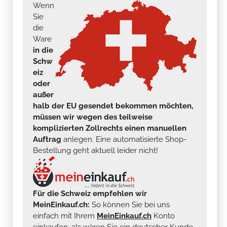
Wenn
Sie
die
Ware
in die
Schw
eiz
oder
außer
halb der EU gesendet bekommen möchten,
müssen wir wegen des teilweise
komplizierten Zollrechts einen manuellen
Auftrag
anlegen. Eine automatisierte Shop-
Bestellung geht aktuell leider nicht!
Für die Schweiz empfehlen wir
MeinEinkauf.ch:
So können Sie bei uns
einfach mit Ihrem
MeinEinkauf.ch
Konto
einkaufen, als wären Sie ein deutscher Kunde