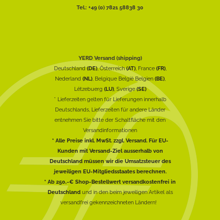
Tel.: +49 (0) 7821 58838 30
YERD Versand (shipping)
Deutschland
(DE)
, Österreich
(AT)
, France
(FR)
,
Nederland
(NL)
, Belgique België Belgien
(BE)
,
Lëtzebuerg
(LU)
, Sverige
(SE)
* Lieferzeiten gelten für Lieferungen innerhalb
Deutschlands, Lieferzeiten für andere Länder
entnehmen Sie bitte der Schaltfläche mit den
Versandinformationen
* Alle Preise inkl. MwSt. zzgl. Versand. Für EU-
Kunden mit Versand-Ziel ausserhalb von
Deutschland müssen wir die Umsatzsteuer des
jeweiligen EU-Mitgliedsstaates berechnen.
* Ab 250,-€ Shop-Bestellwert versandkostenfrei in
Deutschland
und in den beim jeweiligen Artikel als
versandfrei gekennzeichneten Ländern!