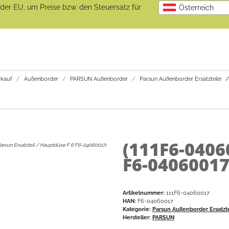
b der EU, um Preise bzw. den Steuersatz für
Österreich
kauf
Außenborder
PARSUN Außenborder
Parsun Außenborder Ersatzteile
(111F6-0406
arsun Ersatzteil / Hauptdüse F 6 F6-04060017
:
F6-04060017
Artikelnummer:
111F6-04060017
HAN:
F6-04060017
Kategorie:
Parsun Außenborder Ersatzt
Hersteller:
PARSUN