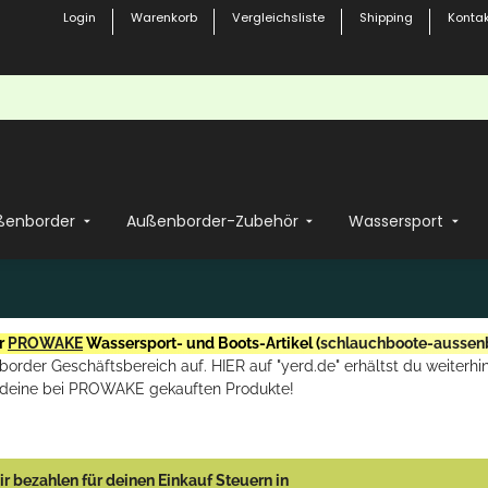
Login
Warenkorb
Vergleichsliste
Shipping
Kontak
ßenborder
Außenborder-Zubehör
Wassersport
r
PROWAKE
Wassersport- und Boots-Artikel (
schlauchboote-aussen
rder Geschäftsbereich auf. HIER auf "yerd.de" erhältst du weiterhin
deine bei PROWAKE gekauften Produkte!
r bezahlen für deinen Einkauf Steuern in