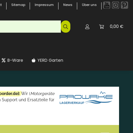
t
Sitemap
Impressum
News
Über uns
0,00 €
B-Ware
YERD Garten
border.de
):
Wir (
Motorgeräte
 Support und Ersatzteile für