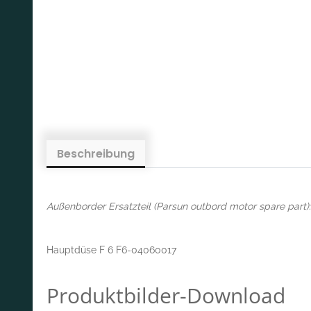
Beschreibung
Außenborder Ersatzteil (Parsun outbord motor spare part):
Hauptdüse F 6 F6-04060017
Produktbilder-Download