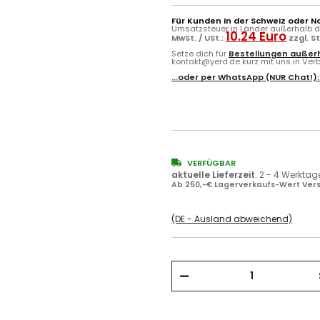
Für Kunden in der Schweiz oder N
Umsatzsteuer in Länder außerhalb de
10.24 Euro
MwSt. / USt.:
zzgl. S
Setze dich für
Bestellungen außerh
kontakt@yerd.de kurz mit uns in Verbi
...oder per
WhatsApp
(NUR Chat!)
VERFÜGBAR
aktuelle Lieferzeit
:
2 - 4 Werktag
Ab 250,-€ Lagerverkaufs-Wert Vers
(DE - Ausland abweichend)