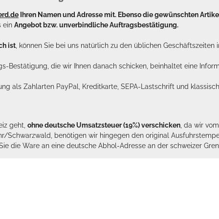
erd.de
Ihren Namen und Adresse mit. Ebenso die gewünschten Arti
s ein
Angebot bzw. unverbindliche Auftragsbestätigung.
h ist
, können Sie bei uns natürlich zu den üblichen Geschäftszeite
ags-Bestätigung, die wir Ihnen danach schicken, beinhaltet eine Info
lung als Zahlarten PayPal, Kreditkarte, SEPA-Lastschrift und klassi
eiz geht,
ohne deutsche Umsatzsteuer (19%) verschicken
, da wir vo
hr/Schwarzwald, benötigen wir hingegen den original Ausfuhrstempel 
n Sie die Ware an eine deutsche Abhol-Adresse an der schweizer Gren