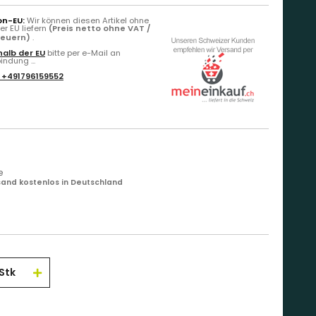
on-EU:
Wir können diesen Artikel ohne
r EU liefern
(Preis netto ohne VAT /
teuern)
.
alb der EU
bitte per e-Mail an
ndung ...
:
+491796159552
e
and kostenlos in Deutschland
Stk