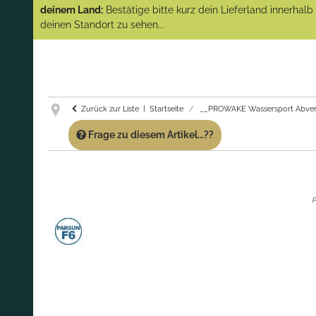
(Abverkauf)!
deinem Land:
Bestätige bitte kurz dein Lieferland innerhal
deinen Standort zu sehen...
GARANTIE UND SERVICE:
Du erhältst über
diese Seite weiterhin Support für PROWAKE
Artikel!
Fragen?
Ruf uns für Fragen zu PROWAKE
Artikeln einfach an!
Zurück zur Liste
Startseite
__PROWAKE Wassersport Abver
Frage zu diesem Artikel...??
P