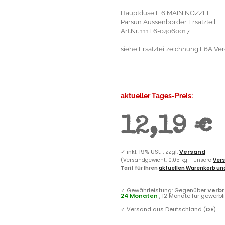
Hauptdüse F 6 MAIN NOZZLE
Parsun Aussenborder Ersatzteil
Art.Nr. 111F6-04060017
siehe Ersatzteilzeichnung F6A Verg
aktueller Tages-Preis:
12,19 €
✓
inkl. 19% USt. , zzgl.
Versand
(Versandgewicht: 0,05 kg - Unsere
Vers
Tarif für Ihren
aktuellen Warenkorb und
✓
Gewährleistung: Gegenüber
Verb
24 Monaten
, 12 Monate für gewerb
✓
Versand aus Deutschland (
DE
)