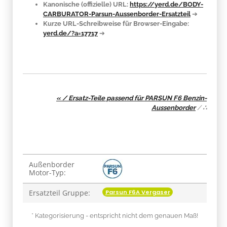
Kanonische (offizielle) URL:
https://yerd.de/BODY-
CARBURATOR-Parsun-Aussenborder-Ersatzteil
➔
Kurze URL-Schreibweise für Browser-Eingabe:
yerd.de/?a=17717
➔
« / Ersatz-Teile passend für PARSUN F6 Benzin-
Aussenborder
/
∴
Produkteigenschaft
Wert
Außenborder
Motor-Typ:
Parsun F6A Vergaser
Ersatzteil Gruppe:
* Kategorisierung - entspricht nicht dem genauen Maß!