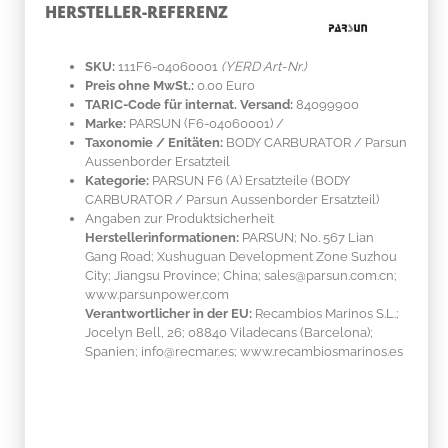
HERSTELLER-REFERENZ
SKU:
111F6-04060001
(YERD Art-Nr.)
Preis ohne MwSt.:
0.00 Euro
TARIC-Code für internat. Versand:
84099900
Marke:
PARSUN
(F6-04060001)
/
Taxonomie / Enitäten:
BODY CARBURATOR / Parsun
Aussenborder Ersatzteil
Kategorie:
PARSUN F6 (A) Ersatzteile (BODY
CARBURATOR / Parsun Aussenborder Ersatzteil)
Angaben zur Produktsicherheit
Herstellerinformationen:
PARSUN; No. 567 Lian
Gang Road; Xushuguan Development Zone Suzhou
City; Jiangsu Province; China; sales@parsun.com.cn;
www.parsunpower.com
Verantwortlicher in der EU:
Recambios Marinos S.L.;
Jocelyn Bell, 26; 08840 Viladecans (Barcelona);
Spanien; info@recmar.es; www.recambiosmarinos.es