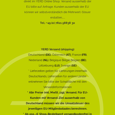
direkt im YERD Online Shop. Versand ausserhalb der
EU bitte auf Anfrage. Kunden ausserhalb der EU
können wir selbstverständlich die Mehrwert-Steuer
erstatten......
Tel.: +49 (0) 7821 58838 30
YERD Versand (shipping)
Deutschland
(DE)
, Österreich
(AT)
, France
(FR)
,
Nederland
(NL)
, Belgique België Belgien
(BE)
,
Lëtzebuerg
(LU)
, Sverige
(SE)
* Lieferzeiten gelten für Lieferungen innerhalb
Deutschlands, Lieferzeiten für andere Länder
entnehmen Sie bitte der Schaltfläche mit den
Versandinformationen
* Alle Preise inkl. MwSt. zzgl. Versand. Für EU-
Kunden mit Versand-Ziel ausserhalb von
Deutschland müssen wir die Umsatzsteuer des
jeweiligen EU-Mitgliedsstaates berechnen.
* Ab 250,-€ Shop-Bestellwert versandkostenfrei in