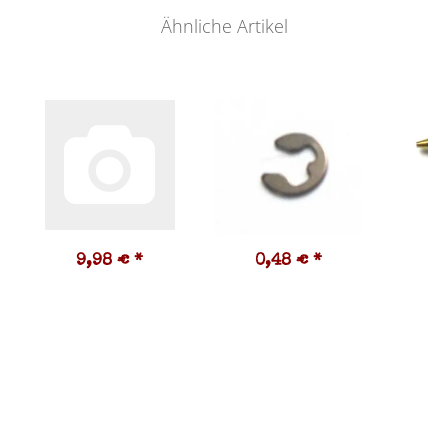
Ähnliche Artikel
9,98 €
*
0,48 €
*
5