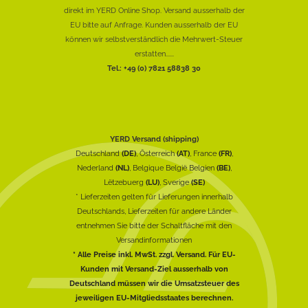
direkt im YERD Online Shop. Versand ausserhalb der
EU bitte auf Anfrage. Kunden ausserhalb der EU
können wir selbstverständlich die Mehrwert-Steuer
erstatten......
Tel.: +49 (0) 7821 58838 30
YERD Versand (shipping)
Deutschland
(DE)
, Österreich
(AT)
, France
(FR)
,
Nederland
(NL)
, Belgique België Belgien
(BE)
,
Lëtzebuerg
(LU)
, Sverige
(SE)
* Lieferzeiten gelten für Lieferungen innerhalb
Deutschlands, Lieferzeiten für andere Länder
entnehmen Sie bitte der Schaltfläche mit den
Versandinformationen
* Alle Preise inkl. MwSt. zzgl. Versand. Für EU-
Kunden mit Versand-Ziel ausserhalb von
Deutschland müssen wir die Umsatzsteuer des
jeweiligen EU-Mitgliedsstaates berechnen.