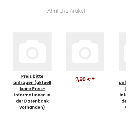
Ähnliche Artikel
Preis bitte
Pr
7,98 €
*
anfragen (aktuell
anfra
keine Preis-
kei
Informationen in
Infor
der Datenbank
der 
vorhanden)
vo