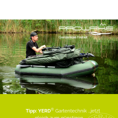
®
Tipp:
YERD
Gartentechnik
...jetzt
gleich zum günstigen