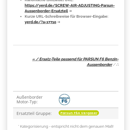
https://yerd.de/SCREW-AIR-ADJUSTING-Parsun-
Aussenborder-Ersatzteil
➔
Kurze URL-Schreibweise für Browser-Eingabe:
yerd.de/?a=17710
➔
« / Ersatz-Teile passend für PARSUN F6 Benzin-
Aussenborder
/
∴
Produkteigenschaft
Wert
Außenborder
Motor-Typ:
Parsun F6A Vergaser
Ersatzteil Gruppe:
* Kategorisierung - entspricht nicht dem genauen Maß!