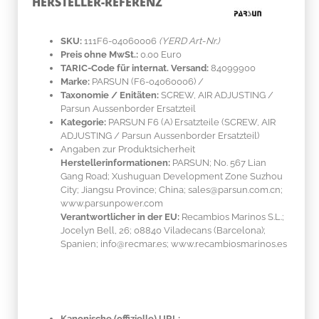
HERSTELLER-REFERENZ
SKU:
111F6-04060006
(YERD Art-Nr.)
Preis ohne MwSt.:
0.00 Euro
TARIC-Code für internat. Versand:
84099900
Marke:
PARSUN
(F6-04060006)
/
Taxonomie / Enitäten:
SCREW, AIR ADJUSTING /
Parsun Aussenborder Ersatzteil
Kategorie:
PARSUN F6 (A) Ersatzteile (SCREW, AIR
ADJUSTING / Parsun Aussenborder Ersatzteil)
Angaben zur Produktsicherheit
Herstellerinformationen:
PARSUN; No. 567 Lian
Gang Road; Xushuguan Development Zone Suzhou
City; Jiangsu Province; China; sales@parsun.com.cn;
www.parsunpower.com
Verantwortlicher in der EU:
Recambios Marinos S.L.;
Jocelyn Bell, 26; 08840 Viladecans (Barcelona);
Spanien; info@recmar.es; www.recambiosmarinos.es
Kanonische (offizielle) URL: