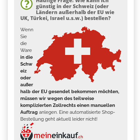
Häufige Frage: Wie kann ich
günstig in der Schweiz (oder
Ländern außerhalb der EU wie
UK, Türkei, Israel u.s.w.) bestellen?
Wenn
Sie
die
Ware
in die
Schw
eiz
oder
außer
halb der EU gesendet bekommen möchten,
müssen wir wegen des teilweise
komplizierten Zollrechts einen manuellen
Auftrag
anlegen. Eine automatisierte Shop-
Bestellung geht aktuell leider nicht!