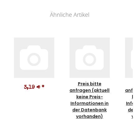
Ähnliche Artikel
Preis bitte
Pr
3,19 €
*
anfragen (aktuell
anfra
keine Preis-
kei
Informationen in
Infor
der Datenbank
der 
vorhanden)
vo