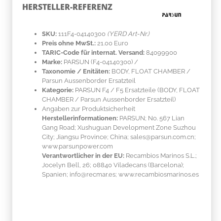
HERSTELLER-REFERENZ
SKU:
111F4-04140300
(YERD Art-Nr.)
Preis ohne MwSt.:
21.00 Euro
TARIC-Code für internat. Versand:
84099900
Marke:
PARSUN
(F4-04140300)
/
Taxonomie / Enitäten:
BODY, FLOAT CHAMBER /
Parsun Aussenborder Ersatzteil
Kategorie:
PARSUN F4 / F5 Ersatzteile (BODY, FLOAT
CHAMBER / Parsun Aussenborder Ersatzteil)
Angaben zur Produktsicherheit
Herstellerinformationen:
PARSUN; No. 567 Lian
Gang Road; Xushuguan Development Zone Suzhou
City; Jiangsu Province; China; sales@parsun.com.cn;
www.parsunpower.com
Verantwortlicher in der EU:
Recambios Marinos S.L.;
Jocelyn Bell, 26; 08840 Viladecans (Barcelona);
Spanien; info@recmar.es; www.recambiosmarinos.es