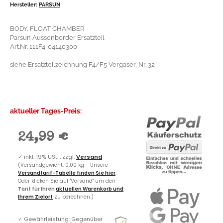
Hersteller:
PARSUN
BODY, FLOAT CHAMBER
Parsun Aussenborder Ersatzteil
Art.Nr. 111F4-04140300
siehe Ersatzteilzeichnung F4/F5 Vergaser, Nr. 32
aktueller Tages-Preis:
24,99 €
✓
inkl. 19% USt. , zzgl.
Versand
(Versandgewicht: 0,00 kg - Unsere
Versandtarif-Tabelle finden Sie hier
.
Oder klicken Sie auf "Versand" um den
Tarif für Ihren
aktuellen Warenkorb und
Ihrem Zielort
zu berechnen.)
✓
Gewährleistung: Gegenüber