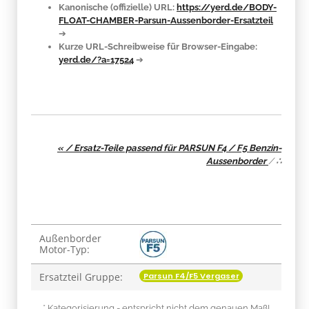
Kanonische (offizielle) URL:
https://yerd.de/BODY-
FLOAT-CHAMBER-Parsun-Aussenborder-Ersatzteil
➔
Kurze URL-Schreibweise für Browser-Eingabe:
yerd.de/?a=17524
➔
« / Ersatz-Teile passend für PARSUN F4 / F5 Benzin-
Aussenborder
/
∴
Produkteigenschaft
Wert
Außenborder
Motor-Typ:
Parsun F4/F5 Vergaser
Ersatzteil Gruppe:
* Kategorisierung - entspricht nicht dem genauen Maß!