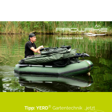
®
Tipp:
YERD
Gartentechnik
...jetzt