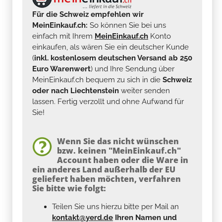
Für die Schweiz empfehlen wir
MeinEinkauf.ch:
So können Sie bei uns
einfach mit Ihrem
MeinEinkauf.ch
Konto
einkaufen, als wären Sie ein deutscher Kunde
(
inkl. kostenlosem deutschen Versand ab 250
Euro Warenwert
) und Ihre Sendung über
MeinEinkauf.ch bequem zu sich in die
Schweiz
oder nach Liechtenstein
weiter senden
lassen. Fertig verzollt und ohne Aufwand für
Sie!
Wenn Sie das nicht wünschen
bzw. keinen "MeinEinkauf.ch"
Account haben oder die Ware in
ein anderes Land außerhalb der EU
geliefert haben möchten, verfahren
Sie bitte wie folgt:
Teilen Sie uns hierzu bitte per Mail an
kontakt@yerd.de
Ihren Namen und