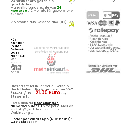
Verbrauchern
gelten die
gesetzlichen
Mängelhaftungsrechte von
24
Monaten
, 12 Monate für gewerbliche
Kunden.
✓
Versand aus Deutschland (
DE
)
Für
Kunden
in der
Schweiz
oder
Non-EU:
Wir
können
diesen
Artikel
ohne
Umsatzsteuer in Länder außerhalb
der EU liefern
(Preis netto ohne VAT
21.00 Euro
/ MwSt. / USt.:
zzgl.
Steuern)
.
Setze dich für
Bestellungen
außerhalb der EU
bitte per e-Mail an
kontakt@yerd.de kurz mit uns in
Verbindung ...
...oder per
WhatsApp
(NUR Chat!):
+491796159552