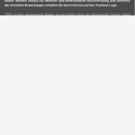
haben. Weitere Details zur Herkunft und unmittelbaren Nachverfolung bzw. Referenz
der einzelnen Bewertungen, erhalten Sie durch klicken auf das Trustami-Logo.
YERD ist eine eingetragene Marke und ein Online-Shop der Motorgeräte Fischer GmbH
in Lahr/Schwarzwald. Unter der Marke YERD vertreibt das Unternehmen Produkte aus
Garten-, Land-, Forst- und Kommunaltechnik sowie ausgewählte D2C-Produkte.
Hier finden Sie unsern Verkauf auf
Ebay
und
Amazon
. Bitte beachten Sie, dass wir bei
Kaufland, Ebay (motofischtec) bzw. Amazon eventuell andere Konditionen und Preise
haben, als in unserem Lager-Direktverkauf.
Sicher, bequem und flexibel kaufen...