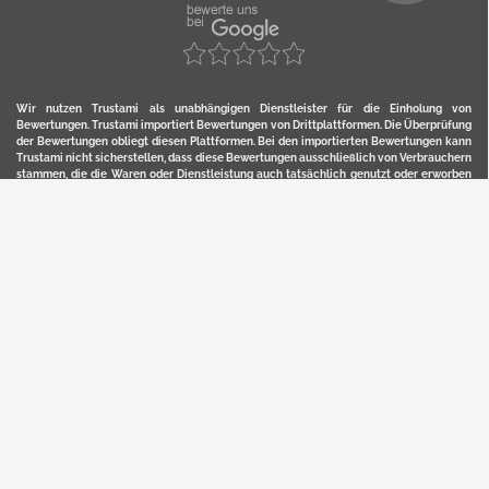
Wir nutzen Trustami als unabhängigen Dienstleister für die Einholung von
Bewertungen. Trustami importiert Bewertungen von Drittplattformen. Die Überprüfung
der Bewertungen obliegt diesen Plattformen. Bei den importierten Bewertungen kann
Trustami nicht sicherstellen, dass diese Bewertungen ausschließlich von Verbrauchern
stammen, die die Waren oder Dienstleistung auch tatsächlich genutzt oder erworben
haben. Weitere Details zur Herkunft und unmittelbaren Nachverfolung bzw. Referenz
der einzelnen Bewertungen, erhalten Sie durch klicken auf das Trustami-Logo.
YERD ist eine eingetragene Marke und ein Online-Shop der Motorgeräte Fischer GmbH
in Lahr/Schwarzwald. Unter der Marke YERD vertreibt das Unternehmen Produkte aus
Garten-, Land-, Forst- und Kommunaltechnik sowie ausgewählte D2C-Produkte.
Hier finden Sie unsern Verkauf auf
Ebay
und
Amazon
. Bitte beachten Sie, dass wir bei
Kaufland, Ebay (motofischtec) bzw. Amazon eventuell andere Konditionen und Preise
haben, als in unserem Lager-Direktverkauf.
Sicher, bequem und flexibel kaufen...