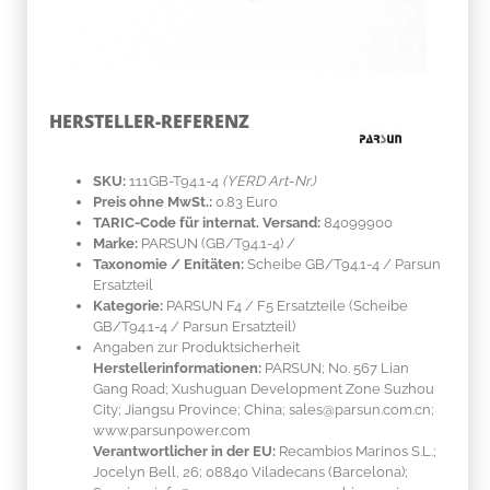
HERSTELLER-REFERENZ
SKU:
111GB-T94.1-4
(YERD Art-Nr.)
Preis ohne MwSt.:
0.83 Euro
TARIC-Code für internat. Versand:
84099900
Marke:
PARSUN
(GB/T94.1-4)
/
Taxonomie / Enitäten:
Scheibe GB/T94.1-4 / Parsun
Ersatzteil
Kategorie:
PARSUN F4 / F5 Ersatzteile (Scheibe
GB/T94.1-4 / Parsun Ersatzteil)
Angaben zur Produktsicherheit
Herstellerinformationen:
PARSUN; No. 567 Lian
Gang Road; Xushuguan Development Zone Suzhou
City; Jiangsu Province; China; sales@parsun.com.cn;
www.parsunpower.com
Verantwortlicher in der EU:
Recambios Marinos S.L.;
Jocelyn Bell, 26; 08840 Viladecans (Barcelona);