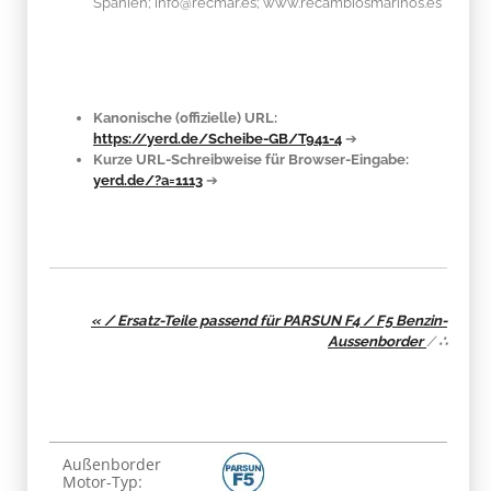
Spanien; info@recmar.es; www.recambiosmarinos.es
Kanonische (offizielle) URL:
https://yerd.de/Scheibe-GB/T941-4
➔
Kurze URL-Schreibweise für Browser-Eingabe:
yerd.de/?a=1113
➔
« / Ersatz-Teile passend für PARSUN F4 / F5 Benzin-
Aussenborder
/
∴
Produkteigenschaft
Wert
Außenborder
Motor-Typ: