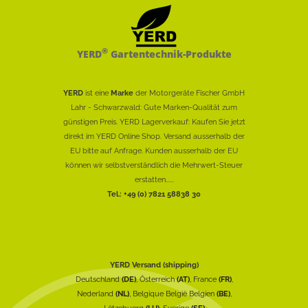
®
YERD
Gartentechnik-Produkte
YERD
ist eine
Marke
der Motorgeräte Fischer GmbH
Lahr - Schwarzwald: Gute Marken-Qualität zum
günstigen Preis. YERD Lagerverkauf: Kaufen Sie jetzt
direkt im YERD Online Shop. Versand ausserhalb der
EU bitte auf Anfrage. Kunden ausserhalb der EU
können wir selbstverständlich die Mehrwert-Steuer
erstatten......
Tel.: +49 (0) 7821 58838 30
YERD Versand (shipping)
Deutschland
(DE)
, Österreich
(AT)
, France
(FR)
,
Nederland
(NL)
, Belgique België Belgien
(BE)
,
Lëtzebuerg
(LU)
, Sverige
(SE)