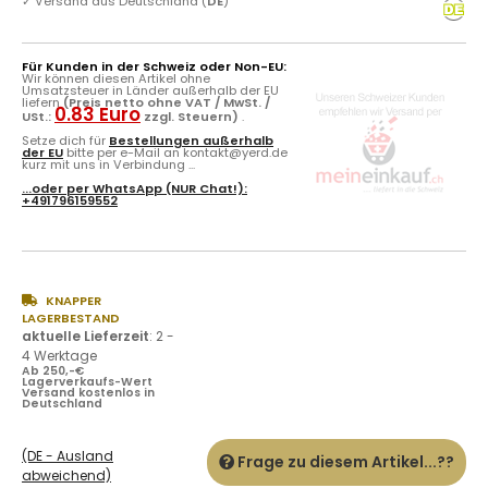
✓
Versand aus Deutschland (
DE
)
Für Kunden in der Schweiz oder Non-EU:
Wir können diesen Artikel ohne
Umsatzsteuer in Länder außerhalb der EU
liefern
(Preis netto ohne VAT / MwSt. /
0.83 Euro
USt.:
zzgl. Steuern)
.
Setze dich für
Bestellungen außerhalb
der EU
bitte per e-Mail an kontakt@yerd.de
kurz mit uns in Verbindung ...
...oder per
WhatsApp
(NUR Chat!):
+491796159552
KNAPPER
LAGERBESTAND
aktuelle Lieferzeit
:
2 -
4 Werktage
Ab 250,-€
Lagerverkaufs-Wert
Versand kostenlos in
Deutschland
(DE - Ausland
Frage zu diesem Artikel...??
abweichend)