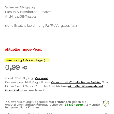
Scheibe GB-T94.1-4
Parsun Aussenborder Ersatzteil
Art.Nr. 111GB-T94.1-4
siehe Ersatzteilzeichnung F4/F5 Vergaser, Nr. 4
aktueller Tages-Preis:
(nur noch 3 Stück am Lager!)
0,99 €
✓
inkl. 19% USt. , zzgl.
Versand
(Versandgewicht: 0,10 kg - Unsere
Versandtarif-Tabelle finden Sie hier
. Oder
klicken Sie auf "Versand" um den
Tarif für Ihren
aktuellen Warenkorb und
Ihrem Zielort
zu berechnen.)
✓
Gewährleistung: Gegenüber
Verbrauchern
gelten die
gesetzlichen Mängelhaftungsrechte von
24 Monaten
, 12 Monate
für gewerbliche Kunden.